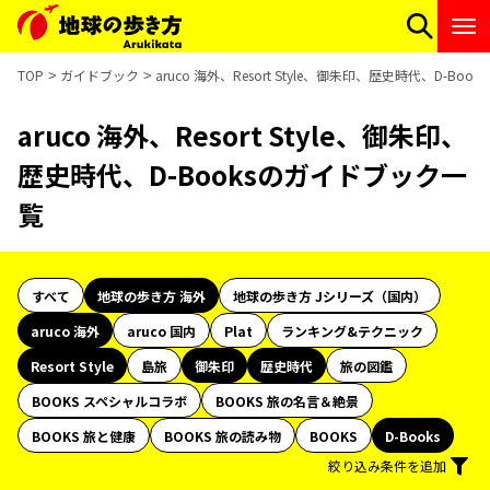
TOP
ガイドブック
aruco 海外、Resort Style、御朱印、歴史時代、D-Bo
aruco 海外、Resort Style、御朱印、
歴史時代、D-Booksのガイドブック一
覧
すべて
地球の歩き方 海外
地球の歩き方 Jシリーズ（国内）
aruco 海外
aruco 国内
Plat
ランキング&テクニック
Resort Style
島旅
御朱印
歴史時代
旅の図鑑
BOOKS スペシャルコラボ
BOOKS 旅の名言＆絶景
BOOKS 旅と健康
BOOKS 旅の読み物
BOOKS
D-Books
絞り込み条件を追加