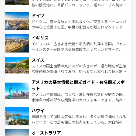
アートに溢れた街角から、地方では古代ローマ遺跡や中世
指の観光地だ。首都パリのエッフェル塔やルーブル美術館
の城塞都市、穏やかなビーチリゾートまで多彩な表情を見
といった象徴的なスポットから、田舎町の古風な美しさま
せる。地方によって風土や気候が異なるスペインはその個
ドイツ
で、幅広い魅力が詰まっている。華麗な宮殿、歴史的な大
性で訪れる人を魅了する。 なお、新着のスペイン情報は
コ
聖堂、美しいビーチ、そして豊かな自然が、訪れる者を心
ドイツは、豊かな歴史と多彩な文化が交差するヨーロッパ
ンテンツ一覧
を参照してほしい。
から魅了する。また、フランスは美食の国としても知ら
の中心に位置する国。中世の街並みが残るロマンチック街
れ、フランス料理はユネスコ無形文化遺産にも登録されて
道から、未来を先取りするようなモダンな都市まで多様な
イギリス
いる。シャンパンの発祥地であるランス、プロヴァンスの
顔を持つこの国は、どこを歩いても飽きることがない。ベ
香り高いラベンダー畑など、多彩な楽しみ方が可能だ。さ
ルリンの文化的活気、バイエルン州のアルプスの絶景、そ
イギリスは、古きよき伝統と最先端が共存する国。ウェス
らに、パリ以外の地域にも魅力が溢れており、どの街角に
してライン川沿いのワイン畑といった風景は必見。ビール
トミンスター寺院や大英博物館のようなランドマーク、歴
も豊かな歴史と文化が息づいている。パリ以外の個性あふ
とソーセージを味わいながら地元の人と過ごす楽しい時間
史ある大学都市、美しい丘陵地帯や牧歌的な風景など、エ
れる地方に足を運ぶとそれぞれで全く異なる文化を体験で
スイス
は、お酒好きな人にはぜひ体験してほしい。 なお、新着の
リアごとに異なる魅力がある。また、優雅なアフタヌーン
きるだろう。 なお、新着のフランス情報は
コンテンツ一覧
ドイツ情報は
コンテンツ一覧
を参照してほしい。
ティー、ビール好きにはたまらない英国パブ、サッカー観
スイスの国土面積は九州ほどの広さだが、運行時刻が正確
を参照してほしい。
戦など、本場だからこそできる体験も豊富。イギリスを旅
な交通網が整備されており、初心者でも安心して個人旅行
して楽しみつくそう。 なお、新着のイギリス情報は
コンテ
を楽しめる。日本同様に時刻表どおりの旅が可能だ。中世
アメリカの基本情報と観光ガイド・有名観光スポ
ンツ一覧
を参照してほしい。
の建物がそのまま残る町や、スイスならではのユニークな
博物館もあり、アルプス観光だけでなく町歩きも満喫する
ット
ことができる。国民の所得が高いため物価も高いが、旅行
アメリカ合衆国は、広大な土地と多様な文化が魅力の国。
者向けの交通パス提供のサービスもあり、うまく活用すれ
東海岸の都市部から西海岸のカリフォルニアまで、訪れる
ば市内交通費無料で観光を楽しむこともできる。 なお、新
場所ごとに異なる風景と体験が待っている。ニューヨーク
着のスイス情報は
コンテンツ一覧
を参照してほしい。
ハワイ
のような巨大都市は、観光、ショッピング、エンターテイ
ンメントが詰まった刺激的なスポットだ。一方、アメリカ
年間を通じて温暖な気候に恵まれ、多くの島で構成される
西部には大自然が広がり、グランドキャニオンやイエロー
ハワイは、どの島も独自の魅力をもっている。大自然の神
ストーン国立公園といった絶景が堪能できる。さらに、南
秘を感じたいなら、火山が生み出した壮大な景観を誇るハ
オーストラリア
部のニューオーリンズでは、音楽と美食が融合した独特の
ワイ島は見逃せない。また、定番の観光地といえばオアフ