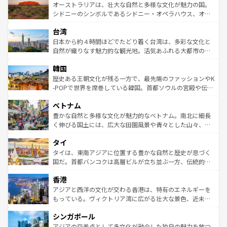
文化が魅力。旅行者はアメリカの各地域で異なる魅力を楽
島だが、静かな自然を求めるならマウイ島やカウアイ島が
オーストラリアは、壮大な自然と多様な文化が魅力の国。
しみながら、その多様性と豊かな歴史を感じることができ
おすすめ。エメラルドグリーンに輝く海をはじめ、豊かな
シドニーのシンボルであるシドニー・オペラハウス、オー
るだろう。車でのロードトリップや列車の旅も、アメリカ
文化や歴史が息づいている。「アロハスピリット」と呼ば
ストラリア東海岸北部に広がる大サンゴ礁地帯グレートバ
ならではの贅沢な旅のスタイルだ。 なお、新着のアメリカ
台湾
れるおもてなしの心で訪れる人々を迎えてくれるハワイの
リアリーフや大陸中央部にそびえるウルル（エアーズロッ
情報は
コンテンツ一覧
を参照してほしい。
人々、おいしいローカルフードやハワイアンミュージッ
ク）、タスマニアの美しい原生林やケアンズの熱帯雨林な
日本から約４時間ほどでたどり着く台湾は、多彩な文化と
ク、伝統的なフラダンスなど、すべてがハワイの魅力を彩
ど、見どころがたくさん。また、カフェやワイン、オージ
自然が織りなす魅力的な観光地。活気あふれる大都市の台
っている。訪れるたびに新しい発見と感動が待っているハ
ービーフなどの食文化も豊かで、美味しいものであふれて
北やノスタルジックな町並みが人気な九份（ジォウフェ
ワイを、存分に味わってほしい。 なお、新着のハワイ情報
韓国
いる。アクティビティも充実しており、サーフィンやダイ
ン）、静ひつな山岳地帯である台湾東部など、都市の喧騒
は
コンテンツ一覧
を参照してほしい。
ビング、ハイキングなど、アウトドア好きにはたまらな
と山間の静けさが共存しており、訪れる人に新しい発見と
歴史ある王朝文化が残る一方で、最先端のファッションやK
い。オーストラリアの多彩な魅力を存分に味わいつくそ
驚きをもたらしてくれる。また、奥深い台湾の食文化も魅
-POPで世界を席巻している韓国。首都ソウルの宮殿や伝統
う。 なお、新着のオーストラリア情報は
コンテンツ一覧
を
力で、夜市などの屋台グルメから高級料理、ヘルシーで美
家屋が並ぶエリアでは韓国の歴史と文化に浸ることがで
参照してほしい。
ベトナム
容にもいいと評判のスイーツなど、バラエティ豊かな料理
き、地方に足を延ばせば四季折々の自然美を楽しむことが
が味わえる。 なお、新着の台湾情報は
コンテンツ一覧
を参
できる。そして、キムチや焼肉、絶品のストリートフード
豊かな自然と多様な文化が魅力的なベトナム。南北に細長
照してほしい。
まで、さまざまな韓国料理が待っている。夜には、韓国な
く伸びる国土には、広大な田園風景や青々とした山々、世
らではのナイトライフも堪能できる。あたたかいホスピタ
界遺産に登録された壮大な自然景観が点在し、都市部では
タイ
リティに包まれながら、韓国の多彩な魅力を心ゆくまで味
急速な発展と共に伝統が息づく。ハノイの古い町並みやホ
わってみてほしい。 なお、新着の韓国情報は
コンテンツ一
ーチミン市のフランス統治時代の建物も、独特の雰囲気を
タイは、東南アジアに位置する豊かな自然と歴史が息づく
覧
を参照してほしい。
醸し出している。また、バラエティの豊かさとおいしさで
国だ。首都バンコクは高層ビルが立ち並ぶ一方、伝統的な
世界中の食通を魅了してやまないベトナム料理も魅力のひ
寺院や市場がいたるところに点在し、古きよき文化と現代
香港
とつ。フォーやバインミー、ベトナムコーヒーなどは、ぜ
の活気が交差している。北部ではチェンマイなどの山岳地
ひ現地で味わいたい。どの地域を訪れてもあたたかい人々
帯で自然と触れ合い、南部ではプーケットやクラビの美し
アジアと西洋の文化が交わる香港は、特有のエネルギーを
が旅行者を迎えてくれるので、きっと忘れられない旅にな
いビーチでリゾート気分を楽しむことができる。タイ料理
もっている。ヴィクトリア湾に広がる壮大な景色、近未来
るはずだ。 なお、新着のベトナム情報は
コンテンツ一覧
を
は世界的に有名で、屋台から高級レストランまで味覚を刺
的なアートスポット、そして歴史と現代が融合した町並
参照してほしい。
シンガポール
激する。気候は一年中温暖で、どの季節にも異なる楽しみ
み、どこを訪れても感動するはず。観光スポットが密集し
が待っている。親しみやすいタイの人々、仏教を中心とし
ており、効率よく見どころを回れるのも魅力。息をのむよ
アジアの交差点として多文化が融合した独自の魅力を放つ