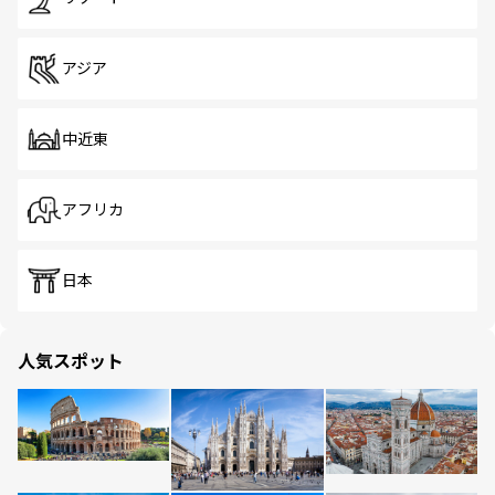
アジア
中近東
アフリカ
日本
人気スポット