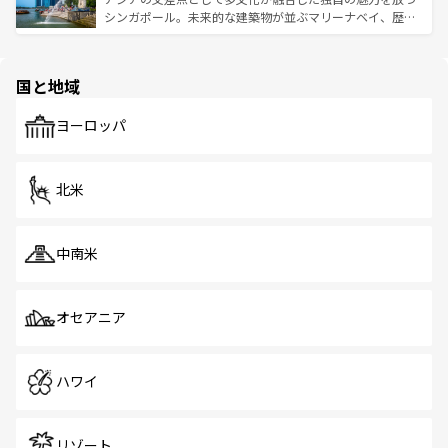
た文化、そして多様な観光資源が、訪れる旅人を魅了し続
うな絶景から文化的な体験まで、香港を存分に楽しみ尽く
シンガポール。未来的な建築物が並ぶマリーナベイ、歴史
ける。 なお、新着のタイ情報は
コンテンツ一覧
を参照して
そう。 なお、新着の香港情報は
コンテンツ一覧
を参照して
と伝統を感じられるエスニックタウン、多数の緑豊かな公
ほしい。
ほしい。
園や自然保護区など、自然が調和した近代的な景観と文化
の多様性あふれるカラフルな町は、どこを歩いても新しい
国と地域
発見がある。さらに、治安のよさや充実した公共交通機関
も、旅行者にとっては魅力的なポイント。グルメも豊富
で、ホーカーズは地元の風情を楽しめる外せないスポット
ヨーロッパ
だ。訪れる人を飽きさせないシンガポールで、多様な魅力
を体感しよう。 なお、新着のシンガポール情報は
コンテン
ツ一覧
を参照してほしい。
北米
中南米
オセアニア
ハワイ
リゾート