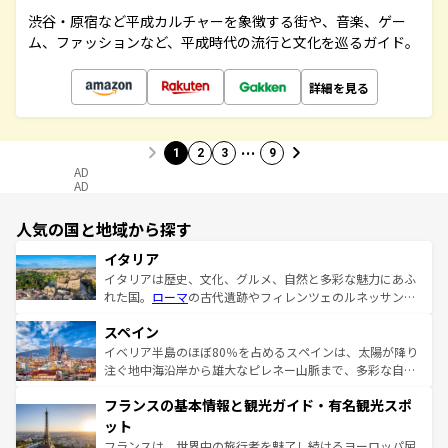
渋谷・原宿など平成カルチャーを象徴する街や、音楽、ゲー
ム、ファッションなど、平成時代の流行と文化を巡るガイド。
詳細を見る
…
1
2
3
9
AD
AD
人気の国と地域から探す
イタリア
イタリアは歴史、文化、グルメ、自然と多彩な魅力にあふ
れた国。
ローマ
の古代遺跡やフィレンツェのルネッサンス
美術、ヴェネツィアの運河など、歴史あるスポットはもち
スペイン
ろん、トスカーナの美しい田園風景やアマルフィ海岸の絶
景など、自然景観も見逃せない。観光の合間には、本場の
イベリア半島のほぼ80％を占めるスペインは、太陽が降り
ピザやパスタなど、絶品のイタリア料理を堪能することも
注ぐ地中海沿岸から雄大なピレネー山脈まで、多彩な自然
できる。朝目覚めてから夜眠るまで、すべての瞬間を楽し
と文化が詰まったヨーロッパ屈指の旅行先だ。多様な地域
フランスの基本情報と観光ガイド・有名観光スポ
ませてくれるイタリアで、忘れられない旅をしてみよう！
文化が根付くこの国では、情熱的なフラメンコ、熱気あふ
なお、新着のイタリア情報は
コンテンツ一覧
を参照してほ
れる闘牛、そして美味しいタパスが生活の一部となってい
ット
しい。
る。首都マドリードの洗練された雰囲気や、バルセロナの
フランスは、世界中の旅行者を魅了し続けるヨーロッパ屈