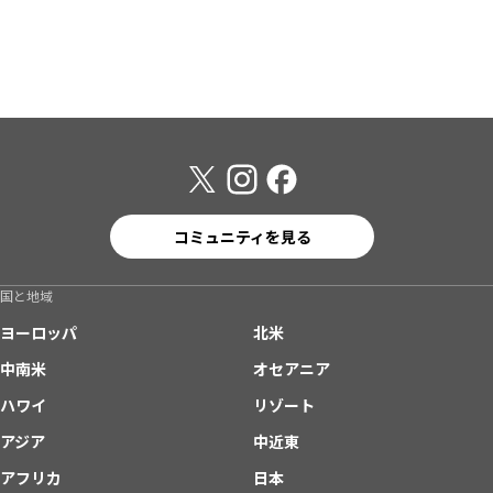
コミュニティを見る
国と地域
ヨーロッパ
北米
中南米
オセアニア
ハワイ
リゾート
アジア
中近東
アフリカ
日本