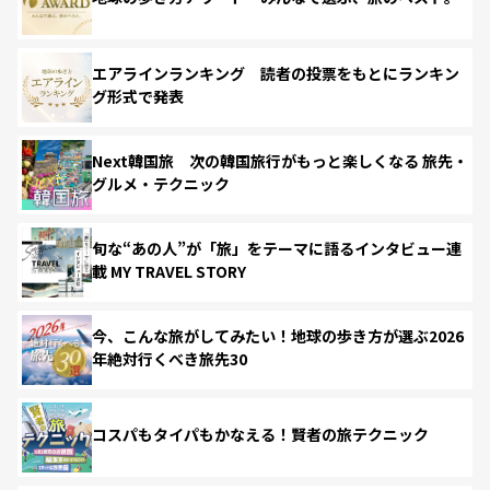
エアラインランキング 読者の投票をもとにランキン
グ形式で発表
Next韓国旅 次の韓国旅行がもっと楽しくなる 旅先・
グルメ・テクニック
旬な“あの人”が「旅」をテーマに語るインタビュー連
載 MY TRAVEL STORY
今、こんな旅がしてみたい！地球の歩き方が選ぶ2026
年絶対行くべき旅先30
コスパもタイパもかなえる！賢者の旅テクニック