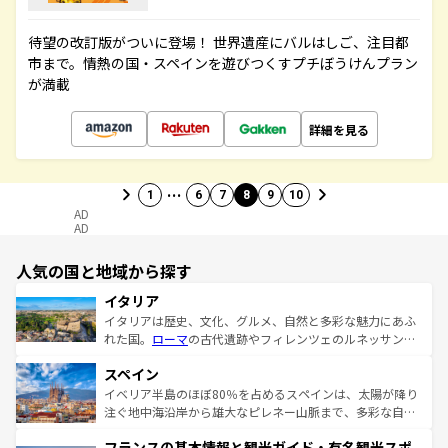
待望の改訂版がついに登場！ 世界遺産にバルはしご、注目都
市まで。情熱の国・スペインを遊びつくすプチぼうけんプラン
が満載
詳細を見る
…
1
6
7
8
9
10
AD
AD
人気の国と地域から探す
イタリア
イタリアは歴史、文化、グルメ、自然と多彩な魅力にあふ
れた国。
ローマ
の古代遺跡やフィレンツェのルネッサンス
美術、ヴェネツィアの運河など、歴史あるスポットはもち
スペイン
ろん、トスカーナの美しい田園風景やアマルフィ海岸の絶
景など、自然景観も見逃せない。観光の合間には、本場の
イベリア半島のほぼ80％を占めるスペインは、太陽が降り
ピザやパスタなど、絶品のイタリア料理を堪能することも
注ぐ地中海沿岸から雄大なピレネー山脈まで、多彩な自然
できる。朝目覚めてから夜眠るまで、すべての瞬間を楽し
と文化が詰まったヨーロッパ屈指の旅行先だ。多様な地域
フランスの基本情報と観光ガイド・有名観光スポ
ませてくれるイタリアで、忘れられない旅をしてみよう！
文化が根付くこの国では、情熱的なフラメンコ、熱気あふ