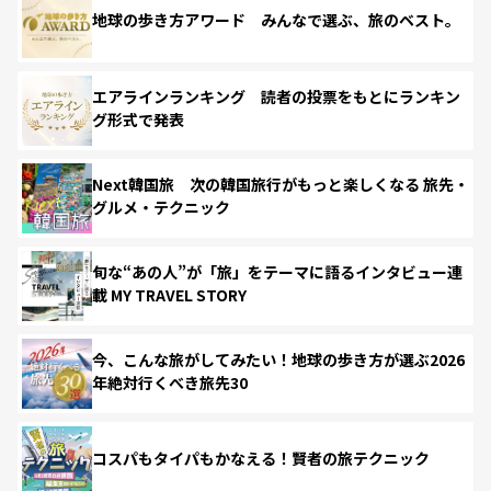
地球の歩き方アワード みんなで選ぶ、旅のベスト。
エアラインランキング 読者の投票をもとにランキン
グ形式で発表
Next韓国旅 次の韓国旅行がもっと楽しくなる 旅先・
グルメ・テクニック
旬な“あの人”が「旅」をテーマに語るインタビュー連
載 MY TRAVEL STORY
今、こんな旅がしてみたい！地球の歩き方が選ぶ2026
年絶対行くべき旅先30
コスパもタイパもかなえる！賢者の旅テクニック