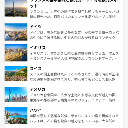
なお、新着のイタリア情報は
コンテンツ一覧
を参照してほ
れる闘牛、そして美味しいタパスが生活の一部となってい
ット
しい。
る。首都マドリードの洗練された雰囲気や、バルセロナの
フランスは、世界中の旅行者を魅了し続けるヨーロッパ屈
アートに溢れた街角から、地方では古代ローマ遺跡や中世
指の観光地だ。首都パリのエッフェル塔やルーブル美術館
の城塞都市、穏やかなビーチリゾートまで多彩な表情を見
といった象徴的なスポットから、田舎町の古風な美しさま
せる。地方によって風土や気候が異なるスペインはその個
ドイツ
で、幅広い魅力が詰まっている。華麗な宮殿、歴史的な大
性で訪れる人を魅了する。 なお、新着のスペイン情報は
コ
聖堂、美しいビーチ、そして豊かな自然が、訪れる者を心
ドイツは、豊かな歴史と多彩な文化が交差するヨーロッパ
ンテンツ一覧
を参照してほしい。
から魅了する。また、フランスは美食の国としても知ら
の中心に位置する国。中世の街並みが残るロマンチック街
れ、フランス料理はユネスコ無形文化遺産にも登録されて
道から、未来を先取りするようなモダンな都市まで多様な
イギリス
いる。シャンパンの発祥地であるランス、プロヴァンスの
顔を持つこの国は、どこを歩いても飽きることがない。ベ
香り高いラベンダー畑など、多彩な楽しみ方が可能だ。さ
ルリンの文化的活気、バイエルン州のアルプスの絶景、そ
イギリスは、古きよき伝統と最先端が共存する国。ウェス
らに、パリ以外の地域にも魅力が溢れており、どの街角に
してライン川沿いのワイン畑といった風景は必見。ビール
トミンスター寺院や大英博物館のようなランドマーク、歴
も豊かな歴史と文化が息づいている。パリ以外の個性あふ
とソーセージを味わいながら地元の人と過ごす楽しい時間
史ある大学都市、美しい丘陵地帯や牧歌的な風景など、エ
れる地方に足を運ぶとそれぞれで全く異なる文化を体験で
スイス
は、お酒好きな人にはぜひ体験してほしい。 なお、新着の
リアごとに異なる魅力がある。また、優雅なアフタヌーン
きるだろう。 なお、新着のフランス情報は
コンテンツ一覧
ドイツ情報は
コンテンツ一覧
を参照してほしい。
ティー、ビール好きにはたまらない英国パブ、サッカー観
スイスの国土面積は九州ほどの広さだが、運行時刻が正確
を参照してほしい。
戦など、本場だからこそできる体験も豊富。イギリスを旅
な交通網が整備されており、初心者でも安心して個人旅行
して楽しみつくそう。 なお、新着のイギリス情報は
コンテ
を楽しめる。日本同様に時刻表どおりの旅が可能だ。中世
アメリカ
ンツ一覧
を参照してほしい。
の建物がそのまま残る町や、スイスならではのユニークな
博物館もあり、アルプス観光だけでなく町歩きも満喫する
アメリカ合衆国は、広大な土地と多様な文化が魅力の国。
ことができる。国民の所得が高いため物価も高いが、旅行
東海岸の都市部から西海岸のカリフォルニアまで、訪れる
者向けの交通パス提供のサービスもあり、うまく活用すれ
場所ごとに異なる風景と体験が待っている。ニューヨーク
ハワイ
ば市内交通費無料で観光を楽しむこともできる。 なお、新
のような巨大都市は、観光、ショッピング、エンターテイ
着のスイス情報は
コンテンツ一覧
を参照してほしい。
ンメントが詰まった刺激的なスポットだ。一方、アメリカ
年間を通じて温暖な気候に恵まれ、多くの島で構成される
西部には大自然が広がり、グランドキャニオンやイエロー
ハワイは、どの島も独自の魅力をもっている。大自然の神
ストーン国立公園といった絶景が堪能できる。さらに、南
秘を感じたいなら、火山が生み出した壮大な景観を誇るハ