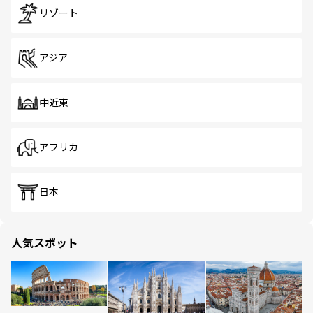
リゾート
アジア
中近東
アフリカ
日本
人気スポット