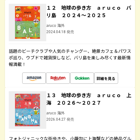
１２ 地球の歩き方 ａｒｕｃｏ バ
リ島 ２０２４～２０２５
aruco 海外
2024.04.18 発売
話題のビーチクラブや人気のチャングー、絶景カフェ＆パワス
ポ巡り、ウブドで雑貨探しなど、バリ島を楽しみ尽くす最新情
報満載！
詳細を見る
１３ 地球の歩き方 ａｒｕｃｏ 上
海 ２０２６～２０２７
aruco 海外
2026.04.27 発売
フォトジェニックな街歩きや、小籠包に上海蟹などの絶品グル