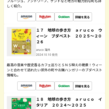
ブルージュ、アントワープ、ゲントなど地方の魅力的な町も詳
しく紹介。
詳細を見る
１７ 地球の歩き方 ａｒｕｃｏ ウ
ィーン ブダペスト ２０２５～２０
２６
aruco 海外
2024.10.10 発売
最高の音楽や歴史香るカフェ巡りとＳＮＳ映えの絶景！ウィー
ンと合わせて訪れたい郊外の町やお隣ハンガリーのブダペスト
情報も。
詳細を見る
１８ 地球の歩き方 ａｒｕｃｏ イ
タリア ２０２４～２０２５