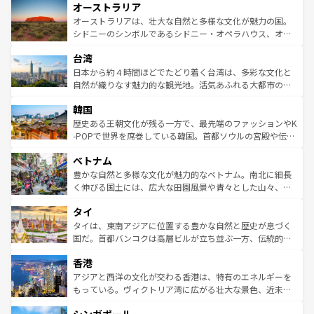
オーストラリア
部のニューオーリンズでは、音楽と美食が融合した独特の
ワイ島は見逃せない。また、定番の観光地といえばオアフ
文化が魅力。旅行者はアメリカの各地域で異なる魅力を楽
島だが、静かな自然を求めるならマウイ島やカウアイ島が
オーストラリアは、壮大な自然と多様な文化が魅力の国。
しみながら、その多様性と豊かな歴史を感じることができ
おすすめ。エメラルドグリーンに輝く海をはじめ、豊かな
シドニーのシンボルであるシドニー・オペラハウス、オー
るだろう。車でのロードトリップや列車の旅も、アメリカ
文化や歴史が息づいている。「アロハスピリット」と呼ば
ストラリア東海岸北部に広がる大サンゴ礁地帯グレートバ
ならではの贅沢な旅のスタイルだ。 なお、新着のアメリカ
台湾
れるおもてなしの心で訪れる人々を迎えてくれるハワイの
リアリーフや大陸中央部にそびえるウルル（エアーズロッ
情報は
コンテンツ一覧
を参照してほしい。
人々、おいしいローカルフードやハワイアンミュージッ
ク）、タスマニアの美しい原生林やケアンズの熱帯雨林な
日本から約４時間ほどでたどり着く台湾は、多彩な文化と
ク、伝統的なフラダンスなど、すべてがハワイの魅力を彩
ど、見どころがたくさん。また、カフェやワイン、オージ
自然が織りなす魅力的な観光地。活気あふれる大都市の台
っている。訪れるたびに新しい発見と感動が待っているハ
ービーフなどの食文化も豊かで、美味しいものであふれて
北やノスタルジックな町並みが人気な九份（ジォウフェ
ワイを、存分に味わってほしい。 なお、新着のハワイ情報
韓国
いる。アクティビティも充実しており、サーフィンやダイ
ン）、静ひつな山岳地帯である台湾東部など、都市の喧騒
は
コンテンツ一覧
を参照してほしい。
ビング、ハイキングなど、アウトドア好きにはたまらな
と山間の静けさが共存しており、訪れる人に新しい発見と
歴史ある王朝文化が残る一方で、最先端のファッションやK
い。オーストラリアの多彩な魅力を存分に味わいつくそ
驚きをもたらしてくれる。また、奥深い台湾の食文化も魅
-POPで世界を席巻している韓国。首都ソウルの宮殿や伝統
う。 なお、新着のオーストラリア情報は
コンテンツ一覧
を
力で、夜市などの屋台グルメから高級料理、ヘルシーで美
家屋が並ぶエリアでは韓国の歴史と文化に浸ることがで
参照してほしい。
ベトナム
容にもいいと評判のスイーツなど、バラエティ豊かな料理
き、地方に足を延ばせば四季折々の自然美を楽しむことが
が味わえる。 なお、新着の台湾情報は
コンテンツ一覧
を参
できる。そして、キムチや焼肉、絶品のストリートフード
豊かな自然と多様な文化が魅力的なベトナム。南北に細長
照してほしい。
まで、さまざまな韓国料理が待っている。夜には、韓国な
く伸びる国土には、広大な田園風景や青々とした山々、世
らではのナイトライフも堪能できる。あたたかいホスピタ
界遺産に登録された壮大な自然景観が点在し、都市部では
タイ
リティに包まれながら、韓国の多彩な魅力を心ゆくまで味
急速な発展と共に伝統が息づく。ハノイの古い町並みやホ
わってみてほしい。 なお、新着の韓国情報は
コンテンツ一
ーチミン市のフランス統治時代の建物も、独特の雰囲気を
タイは、東南アジアに位置する豊かな自然と歴史が息づく
覧
を参照してほしい。
醸し出している。また、バラエティの豊かさとおいしさで
国だ。首都バンコクは高層ビルが立ち並ぶ一方、伝統的な
世界中の食通を魅了してやまないベトナム料理も魅力のひ
寺院や市場がいたるところに点在し、古きよき文化と現代
香港
とつ。フォーやバインミー、ベトナムコーヒーなどは、ぜ
の活気が交差している。北部ではチェンマイなどの山岳地
ひ現地で味わいたい。どの地域を訪れてもあたたかい人々
帯で自然と触れ合い、南部ではプーケットやクラビの美し
アジアと西洋の文化が交わる香港は、特有のエネルギーを
が旅行者を迎えてくれるので、きっと忘れられない旅にな
いビーチでリゾート気分を楽しむことができる。タイ料理
もっている。ヴィクトリア湾に広がる壮大な景色、近未来
るはずだ。 なお、新着のベトナム情報は
コンテンツ一覧
を
は世界的に有名で、屋台から高級レストランまで味覚を刺
的なアートスポット、そして歴史と現代が融合した町並
参照してほしい。
激する。気候は一年中温暖で、どの季節にも異なる楽しみ