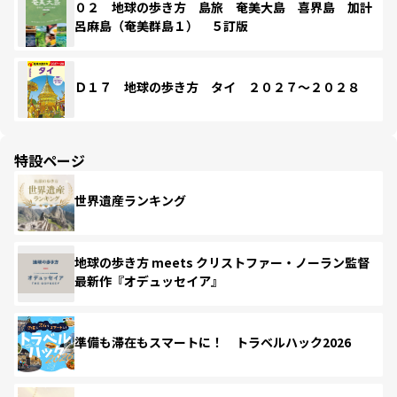
０２ 地球の歩き方 島旅 奄美大島 喜界島 加計
呂麻島（奄美群島１） ５訂版
Ｄ１７ 地球の歩き方 タイ ２０２７～２０２８
特設ページ
世界遺産ランキング
地球の歩き方 meets クリストファー・ノーラン監督
最新作『オデュッセイア』
準備も滞在もスマートに！ トラベルハック2026