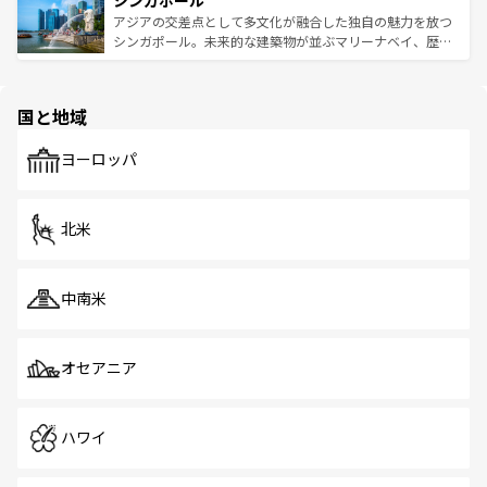
シンガポール
み、どこを訪れても感動するはず。観光スポットが密集し
が待っている。親しみやすいタイの人々、仏教を中心とし
ており、効率よく見どころを回れるのも魅力。息をのむよ
アジアの交差点として多文化が融合した独自の魅力を放つ
た文化、そして多様な観光資源が、訪れる旅人を魅了し続
うな絶景から文化的な体験まで、香港を存分に楽しみ尽く
シンガポール。未来的な建築物が並ぶマリーナベイ、歴史
ける。 なお、新着のタイ情報は
コンテンツ一覧
を参照して
そう。 なお、新着の香港情報は
コンテンツ一覧
を参照して
と伝統を感じられるエスニックタウン、多数の緑豊かな公
ほしい。
ほしい。
園や自然保護区など、自然が調和した近代的な景観と文化
の多様性あふれるカラフルな町は、どこを歩いても新しい
国と地域
発見がある。さらに、治安のよさや充実した公共交通機関
も、旅行者にとっては魅力的なポイント。グルメも豊富
で、ホーカーズは地元の風情を楽しめる外せないスポット
ヨーロッパ
だ。訪れる人を飽きさせないシンガポールで、多様な魅力
を体感しよう。 なお、新着のシンガポール情報は
コンテン
ツ一覧
を参照してほしい。
北米
中南米
オセアニア
ハワイ