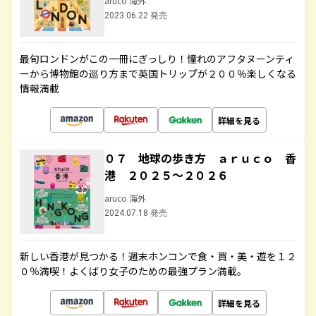
aruco 海外
2023.06.22 発売
最旬ロンドンがこの一冊にぎっしり！憧れのアフタヌーンティ
ーから博物館の巡り方まで英国トリップが２００％楽しくなる
情報満載
詳細を見る
０７ 地球の歩き方 ａｒｕｃｏ 香
港 ２０２５～２０２６
aruco 海外
2024.07.18 発売
新しい香港が見つかる！週末ホンコンで食・買・美・遊を１２
０％満喫！よくばり女子のための最強プラン満載。
詳細を見る