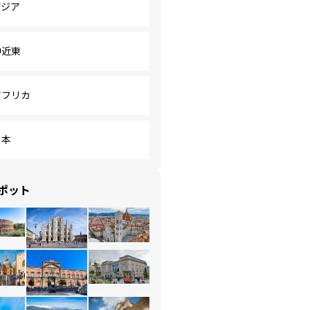
アジア
中近東
アフリカ
日本
ポット