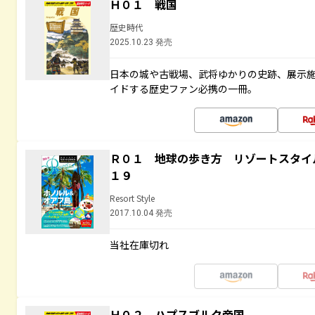
Ｈ０１ 戦国
歴史時代
2025.10.23 発売
日本の城や古戦場、武将ゆかりの史跡、展示
イドする歴史ファン必携の一冊。
Ｒ０１ 地球の歩き方 リゾートスタイ
１９
Resort Style
2017.10.04 発売
当社在庫切れ
Ｈ０２ ハプスブルク帝国