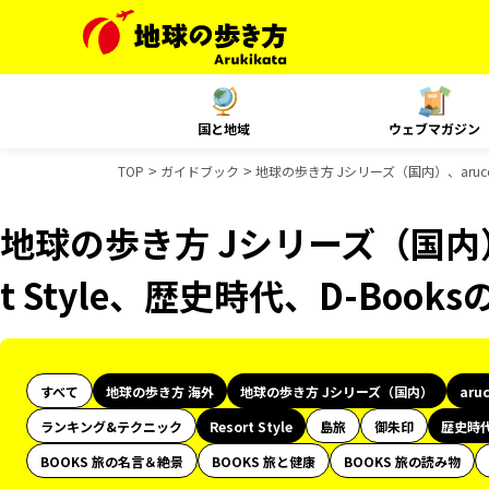
国と地域
ウェブマガジン
TOP
ガイドブック
地球の歩き方 Jシリーズ（国内）、aruco 
地球の歩き方 Jシリーズ（国内）、
t Style、歴史時代、D-Boo
すべて
地球の歩き方 海外
地球の歩き方 Jシリーズ（国内）
aru
ランキング&テクニック
Resort Style
島旅
御朱印
歴史時
BOOKS 旅の名言＆絶景
BOOKS 旅と健康
BOOKS 旅の読み物