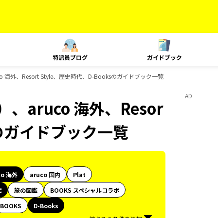
特派員ブログ
ガイドブック
海外、Resort Style、歴史時代、D-Booksのガイドブック一覧
AD
aruco 海外、Resor
ksのガイドブック一覧
co 海外
aruco 国内
Plat
代
旅の図鑑
BOOKS スペシャルコラボ
BOOKS
D-Books