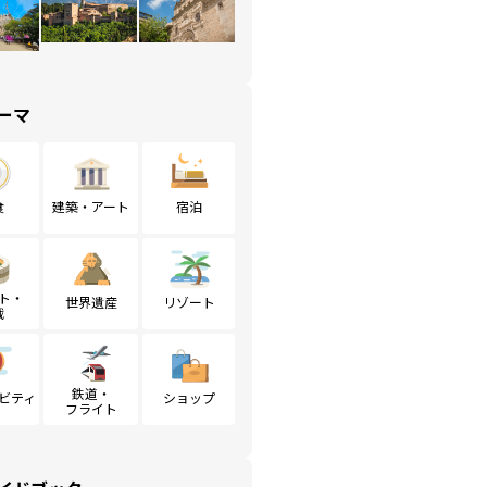
ーマ
食
建築・アート
宿泊
ト・
世界遺産
リゾート
戦
鉄道・
ビティ
ショップ
フライト