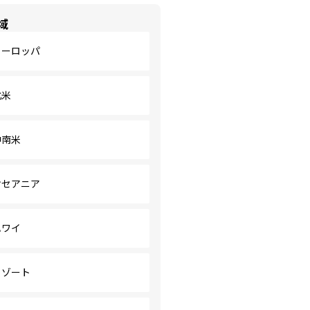
域
ヨーロッパ
北米
中南米
オセアニア
ハワイ
リゾート