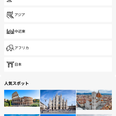
アジア
中近東
アフリカ
日本
人気スポット