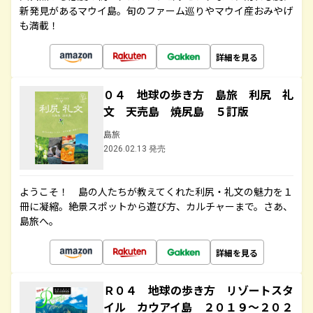
新発見があるマウイ島。旬のファーム巡りやマウイ産おみやげ
も満載！
詳細を見る
０４ 地球の歩き方 島旅 利尻 礼
文 天売島 焼尻島 ５訂版
島旅
2026.02.13 発売
ようこそ！ 島の人たちが教えてくれた利尻・礼文の魅力を１
冊に凝縮。絶景スポットから遊び方、カルチャーまで。さあ、
島旅へ。
詳細を見る
Ｒ０４ 地球の歩き方 リゾートスタ
イル カウアイ島 ２０１９～２０２