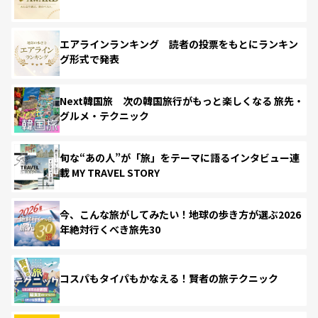
エアラインランキング 読者の投票をもとにランキン
グ形式で発表
Next韓国旅 次の韓国旅行がもっと楽しくなる 旅先・
グルメ・テクニック
旬な“あの人”が「旅」をテーマに語るインタビュー連
載 MY TRAVEL STORY
今、こんな旅がしてみたい！地球の歩き方が選ぶ2026
年絶対行くべき旅先30
コスパもタイパもかなえる！賢者の旅テクニック