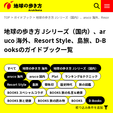
TOP
ガイドブック
地球の歩き方 Jシリーズ（国内）、aruco 海外、Resort 
地球の歩き方 Jシリーズ（国内）、ar
uco 海外、Resort Style、島旅、D-B
ooksのガイドブック一覧
すべて
地球の歩き方 海外
地球の歩き方 Jシリーズ（国内）
aruco 海外
aruco 国内
Plat
ランキング&テクニック
Resort Style
島旅
御朱印
歴史時代
旅の図鑑
BOOKS スペシャルコラボ
BOOKS 旅の名言＆絶景
BOOKS 旅と健康
BOOKS 旅の読み物
BOOKS
D-Books
絞り込み条件を追加