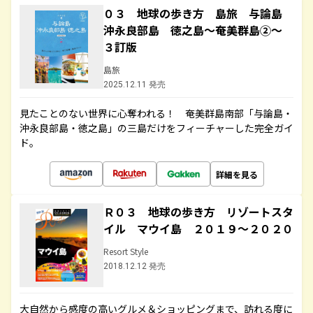
０３ 地球の歩き方 島旅 与論島
沖永良部島 徳之島～奄美群島②～
３訂版
島旅
2025.12.11 発売
見たことのない世界に心奪われる！ 奄美群島南部「与論島・
沖永良部島・徳之島」の三島だけをフィーチャーした完全ガイ
ド。
詳細を見る
Ｒ０３ 地球の歩き方 リゾートスタ
イル マウイ島 ２０１９～２０２０
Resort Style
2018.12.12 発売
大自然から感度の高いグルメ＆ショッピングまで、訪れる度に