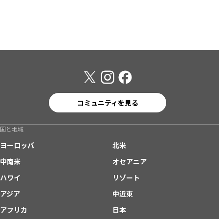
コミュニティを見る
国と地域
ヨーロッパ
北米
中南米
オセアニア
ハワイ
リゾート
アジア
中近東
アフリカ
日本