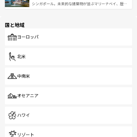
た文化、そして多様な観光資源が、訪れる旅人を魅了し続
うな絶景から文化的な体験まで、香港を存分に楽しみ尽く
シンガポール。未来的な建築物が並ぶマリーナベイ、歴史
ける。 なお、新着のタイ情報は
コンテンツ一覧
を参照して
そう。 なお、新着の香港情報は
コンテンツ一覧
を参照して
と伝統を感じられるエスニックタウン、多数の緑豊かな公
ほしい。
ほしい。
園や自然保護区など、自然が調和した近代的な景観と文化
の多様性あふれるカラフルな町は、どこを歩いても新しい
国と地域
発見がある。さらに、治安のよさや充実した公共交通機関
も、旅行者にとっては魅力的なポイント。グルメも豊富
で、ホーカーズは地元の風情を楽しめる外せないスポット
ヨーロッパ
だ。訪れる人を飽きさせないシンガポールで、多様な魅力
を体感しよう。 なお、新着のシンガポール情報は
コンテン
ツ一覧
を参照してほしい。
北米
中南米
オセアニア
ハワイ
リゾート