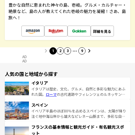
豊かな自然に恵まれた神々の島、壱岐。グルメ・カルチャー・
絶景など、島の人が教えてくれた壱岐の魅力を凝縮！さあ、島
旅へ！
詳細を見る
…
1
2
3
9
AD
AD
人気の国と地域から探す
イタリア
イタリアは歴史、文化、グルメ、自然と多彩な魅力にあふ
れた国。
ローマ
の古代遺跡やフィレンツェのルネッサンス
美術、ヴェネツィアの運河など、歴史あるスポットはもち
スペイン
ろん、トスカーナの美しい田園風景やアマルフィ海岸の絶
景など、自然景観も見逃せない。観光の合間には、本場の
イベリア半島のほぼ80％を占めるスペインは、太陽が降り
ピザやパスタなど、絶品のイタリア料理を堪能することも
注ぐ地中海沿岸から雄大なピレネー山脈まで、多彩な自然
できる。朝目覚めてから夜眠るまで、すべての瞬間を楽し
と文化が詰まったヨーロッパ屈指の旅行先だ。多様な地域
フランスの基本情報と観光ガイド・有名観光スポ
ませてくれるイタリアで、忘れられない旅をしてみよう！
文化が根付くこの国では、情熱的なフラメンコ、熱気あふ
なお、新着のイタリア情報は
コンテンツ一覧
を参照してほ
れる闘牛、そして美味しいタパスが生活の一部となってい
ット