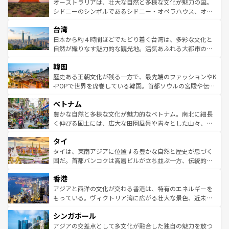
文化が魅力。旅行者はアメリカの各地域で異なる魅力を楽
島だが、静かな自然を求めるならマウイ島やカウアイ島が
オーストラリアは、壮大な自然と多様な文化が魅力の国。
しみながら、その多様性と豊かな歴史を感じることができ
おすすめ。エメラルドグリーンに輝く海をはじめ、豊かな
シドニーのシンボルであるシドニー・オペラハウス、オー
るだろう。車でのロードトリップや列車の旅も、アメリカ
文化や歴史が息づいている。「アロハスピリット」と呼ば
ストラリア東海岸北部に広がる大サンゴ礁地帯グレートバ
ならではの贅沢な旅のスタイルだ。 なお、新着のアメリカ
台湾
れるおもてなしの心で訪れる人々を迎えてくれるハワイの
リアリーフや大陸中央部にそびえるウルル（エアーズロッ
情報は
コンテンツ一覧
を参照してほしい。
人々、おいしいローカルフードやハワイアンミュージッ
ク）、タスマニアの美しい原生林やケアンズの熱帯雨林な
日本から約４時間ほどでたどり着く台湾は、多彩な文化と
ク、伝統的なフラダンスなど、すべてがハワイの魅力を彩
ど、見どころがたくさん。また、カフェやワイン、オージ
自然が織りなす魅力的な観光地。活気あふれる大都市の台
っている。訪れるたびに新しい発見と感動が待っているハ
ービーフなどの食文化も豊かで、美味しいものであふれて
北やノスタルジックな町並みが人気な九份（ジォウフェ
ワイを、存分に味わってほしい。 なお、新着のハワイ情報
韓国
いる。アクティビティも充実しており、サーフィンやダイ
ン）、静ひつな山岳地帯である台湾東部など、都市の喧騒
は
コンテンツ一覧
を参照してほしい。
ビング、ハイキングなど、アウトドア好きにはたまらな
と山間の静けさが共存しており、訪れる人に新しい発見と
歴史ある王朝文化が残る一方で、最先端のファッションやK
い。オーストラリアの多彩な魅力を存分に味わいつくそ
驚きをもたらしてくれる。また、奥深い台湾の食文化も魅
-POPで世界を席巻している韓国。首都ソウルの宮殿や伝統
う。 なお、新着のオーストラリア情報は
コンテンツ一覧
を
力で、夜市などの屋台グルメから高級料理、ヘルシーで美
家屋が並ぶエリアでは韓国の歴史と文化に浸ることがで
参照してほしい。
ベトナム
容にもいいと評判のスイーツなど、バラエティ豊かな料理
き、地方に足を延ばせば四季折々の自然美を楽しむことが
が味わえる。 なお、新着の台湾情報は
コンテンツ一覧
を参
できる。そして、キムチや焼肉、絶品のストリートフード
豊かな自然と多様な文化が魅力的なベトナム。南北に細長
照してほしい。
まで、さまざまな韓国料理が待っている。夜には、韓国な
く伸びる国土には、広大な田園風景や青々とした山々、世
らではのナイトライフも堪能できる。あたたかいホスピタ
界遺産に登録された壮大な自然景観が点在し、都市部では
タイ
リティに包まれながら、韓国の多彩な魅力を心ゆくまで味
急速な発展と共に伝統が息づく。ハノイの古い町並みやホ
わってみてほしい。 なお、新着の韓国情報は
コンテンツ一
ーチミン市のフランス統治時代の建物も、独特の雰囲気を
タイは、東南アジアに位置する豊かな自然と歴史が息づく
覧
を参照してほしい。
醸し出している。また、バラエティの豊かさとおいしさで
国だ。首都バンコクは高層ビルが立ち並ぶ一方、伝統的な
世界中の食通を魅了してやまないベトナム料理も魅力のひ
寺院や市場がいたるところに点在し、古きよき文化と現代
香港
とつ。フォーやバインミー、ベトナムコーヒーなどは、ぜ
の活気が交差している。北部ではチェンマイなどの山岳地
ひ現地で味わいたい。どの地域を訪れてもあたたかい人々
帯で自然と触れ合い、南部ではプーケットやクラビの美し
アジアと西洋の文化が交わる香港は、特有のエネルギーを
が旅行者を迎えてくれるので、きっと忘れられない旅にな
いビーチでリゾート気分を楽しむことができる。タイ料理
もっている。ヴィクトリア湾に広がる壮大な景色、近未来
るはずだ。 なお、新着のベトナム情報は
コンテンツ一覧
を
は世界的に有名で、屋台から高級レストランまで味覚を刺
的なアートスポット、そして歴史と現代が融合した町並
参照してほしい。
シンガポール
激する。気候は一年中温暖で、どの季節にも異なる楽しみ
み、どこを訪れても感動するはず。観光スポットが密集し
が待っている。親しみやすいタイの人々、仏教を中心とし
ており、効率よく見どころを回れるのも魅力。息をのむよ
アジアの交差点として多文化が融合した独自の魅力を放つ