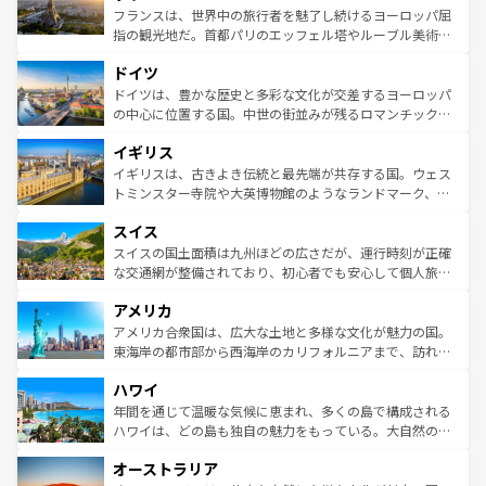
しい。
る。首都マドリードの洗練された雰囲気や、バルセロナの
フランスは、世界中の旅行者を魅了し続けるヨーロッパ屈
アートに溢れた街角から、地方では古代ローマ遺跡や中世
指の観光地だ。首都パリのエッフェル塔やルーブル美術館
の城塞都市、穏やかなビーチリゾートまで多彩な表情を見
といった象徴的なスポットから、田舎町の古風な美しさま
せる。地方によって風土や気候が異なるスペインはその個
ドイツ
で、幅広い魅力が詰まっている。華麗な宮殿、歴史的な大
性で訪れる人を魅了する。 なお、新着のスペイン情報は
コ
聖堂、美しいビーチ、そして豊かな自然が、訪れる者を心
ドイツは、豊かな歴史と多彩な文化が交差するヨーロッパ
ンテンツ一覧
を参照してほしい。
から魅了する。また、フランスは美食の国としても知ら
の中心に位置する国。中世の街並みが残るロマンチック街
れ、フランス料理はユネスコ無形文化遺産にも登録されて
道から、未来を先取りするようなモダンな都市まで多様な
イギリス
いる。シャンパンの発祥地であるランス、プロヴァンスの
顔を持つこの国は、どこを歩いても飽きることがない。ベ
香り高いラベンダー畑など、多彩な楽しみ方が可能だ。さ
ルリンの文化的活気、バイエルン州のアルプスの絶景、そ
イギリスは、古きよき伝統と最先端が共存する国。ウェス
らに、パリ以外の地域にも魅力が溢れており、どの街角に
してライン川沿いのワイン畑といった風景は必見。ビール
トミンスター寺院や大英博物館のようなランドマーク、歴
も豊かな歴史と文化が息づいている。パリ以外の個性あふ
とソーセージを味わいながら地元の人と過ごす楽しい時間
史ある大学都市、美しい丘陵地帯や牧歌的な風景など、エ
れる地方に足を運ぶとそれぞれで全く異なる文化を体験で
スイス
は、お酒好きな人にはぜひ体験してほしい。 なお、新着の
リアごとに異なる魅力がある。また、優雅なアフタヌーン
きるだろう。 なお、新着のフランス情報は
コンテンツ一覧
ドイツ情報は
コンテンツ一覧
を参照してほしい。
ティー、ビール好きにはたまらない英国パブ、サッカー観
スイスの国土面積は九州ほどの広さだが、運行時刻が正確
を参照してほしい。
戦など、本場だからこそできる体験も豊富。イギリスを旅
な交通網が整備されており、初心者でも安心して個人旅行
して楽しみつくそう。 なお、新着のイギリス情報は
コンテ
を楽しめる。日本同様に時刻表どおりの旅が可能だ。中世
アメリカ
ンツ一覧
を参照してほしい。
の建物がそのまま残る町や、スイスならではのユニークな
博物館もあり、アルプス観光だけでなく町歩きも満喫する
アメリカ合衆国は、広大な土地と多様な文化が魅力の国。
ことができる。国民の所得が高いため物価も高いが、旅行
東海岸の都市部から西海岸のカリフォルニアまで、訪れる
者向けの交通パス提供のサービスもあり、うまく活用すれ
場所ごとに異なる風景と体験が待っている。ニューヨーク
ハワイ
ば市内交通費無料で観光を楽しむこともできる。 なお、新
のような巨大都市は、観光、ショッピング、エンターテイ
着のスイス情報は
コンテンツ一覧
を参照してほしい。
ンメントが詰まった刺激的なスポットだ。一方、アメリカ
年間を通じて温暖な気候に恵まれ、多くの島で構成される
西部には大自然が広がり、グランドキャニオンやイエロー
ハワイは、どの島も独自の魅力をもっている。大自然の神
ストーン国立公園といった絶景が堪能できる。さらに、南
秘を感じたいなら、火山が生み出した壮大な景観を誇るハ
オーストラリア
部のニューオーリンズでは、音楽と美食が融合した独特の
ワイ島は見逃せない。また、定番の観光地といえばオアフ