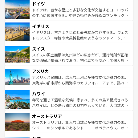
せる。地方によって風土や気候が異なるスペインはその個
ドイツ
で、幅広い魅力が詰まっている。華麗な宮殿、歴史的な大
性で訪れる人を魅了する。 なお、新着のスペイン情報は
コ
聖堂、美しいビーチ、そして豊かな自然が、訪れる者を心
ドイツは、豊かな歴史と多彩な文化が交差するヨーロッパ
ンテンツ一覧
を参照してほしい。
から魅了する。また、フランスは美食の国としても知ら
の中心に位置する国。中世の街並みが残るロマンチック街
れ、フランス料理はユネスコ無形文化遺産にも登録されて
道から、未来を先取りするようなモダンな都市まで多様な
イギリス
いる。シャンパンの発祥地であるランス、プロヴァンスの
顔を持つこの国は、どこを歩いても飽きることがない。ベ
香り高いラベンダー畑など、多彩な楽しみ方が可能だ。さ
ルリンの文化的活気、バイエルン州のアルプスの絶景、そ
イギリスは、古きよき伝統と最先端が共存する国。ウェス
らに、パリ以外の地域にも魅力が溢れており、どの街角に
してライン川沿いのワイン畑といった風景は必見。ビール
トミンスター寺院や大英博物館のようなランドマーク、歴
も豊かな歴史と文化が息づいている。パリ以外の個性あふ
とソーセージを味わいながら地元の人と過ごす楽しい時間
史ある大学都市、美しい丘陵地帯や牧歌的な風景など、エ
れる地方に足を運ぶとそれぞれで全く異なる文化を体験で
スイス
は、お酒好きな人にはぜひ体験してほしい。 なお、新着の
リアごとに異なる魅力がある。また、優雅なアフタヌーン
きるだろう。 なお、新着のフランス情報は
コンテンツ一覧
ドイツ情報は
コンテンツ一覧
を参照してほしい。
ティー、ビール好きにはたまらない英国パブ、サッカー観
スイスの国土面積は九州ほどの広さだが、運行時刻が正確
を参照してほしい。
戦など、本場だからこそできる体験も豊富。イギリスを旅
な交通網が整備されており、初心者でも安心して個人旅行
して楽しみつくそう。 なお、新着のイギリス情報は
コンテ
を楽しめる。日本同様に時刻表どおりの旅が可能だ。中世
アメリカ
ンツ一覧
を参照してほしい。
の建物がそのまま残る町や、スイスならではのユニークな
博物館もあり、アルプス観光だけでなく町歩きも満喫する
アメリカ合衆国は、広大な土地と多様な文化が魅力の国。
ことができる。国民の所得が高いため物価も高いが、旅行
東海岸の都市部から西海岸のカリフォルニアまで、訪れる
者向けの交通パス提供のサービスもあり、うまく活用すれ
場所ごとに異なる風景と体験が待っている。ニューヨーク
ハワイ
ば市内交通費無料で観光を楽しむこともできる。 なお、新
のような巨大都市は、観光、ショッピング、エンターテイ
着のスイス情報は
コンテンツ一覧
を参照してほしい。
ンメントが詰まった刺激的なスポットだ。一方、アメリカ
年間を通じて温暖な気候に恵まれ、多くの島で構成される
西部には大自然が広がり、グランドキャニオンやイエロー
ハワイは、どの島も独自の魅力をもっている。大自然の神
ストーン国立公園といった絶景が堪能できる。さらに、南
秘を感じたいなら、火山が生み出した壮大な景観を誇るハ
オーストラリア
部のニューオーリンズでは、音楽と美食が融合した独特の
ワイ島は見逃せない。また、定番の観光地といえばオアフ
文化が魅力。旅行者はアメリカの各地域で異なる魅力を楽
島だが、静かな自然を求めるならマウイ島やカウアイ島が
オーストラリアは、壮大な自然と多様な文化が魅力の国。
しみながら、その多様性と豊かな歴史を感じることができ
おすすめ。エメラルドグリーンに輝く海をはじめ、豊かな
シドニーのシンボルであるシドニー・オペラハウス、オー
るだろう。車でのロードトリップや列車の旅も、アメリカ
文化や歴史が息づいている。「アロハスピリット」と呼ば
ストラリア東海岸北部に広がる大サンゴ礁地帯グレートバ