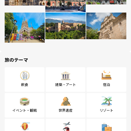
旅のテーマ
飲食
建築・アート
宿泊
イベント・観戦
世界遺産
リゾート