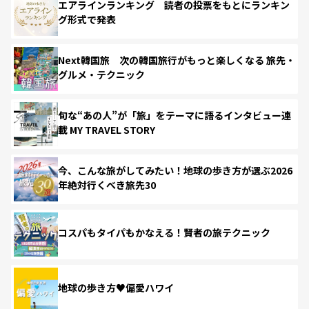
エアラインランキング 読者の投票をもとにランキン
グ形式で発表
Next韓国旅 次の韓国旅行がもっと楽しくなる 旅先・
グルメ・テクニック
旬な“あの人”が「旅」をテーマに語るインタビュー連
載 MY TRAVEL STORY
今、こんな旅がしてみたい！地球の歩き方が選ぶ2026
年絶対行くべき旅先30
コスパもタイパもかなえる！賢者の旅テクニック
地球の歩き方♥偏愛ハワイ