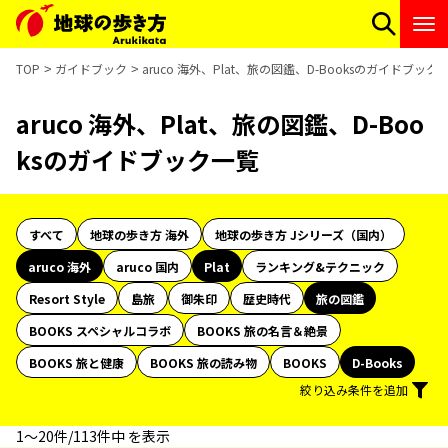
TOP
ガイドブック
aruco 海外、Plat、旅の図鑑、D-Booksのガイドブック
aruco 海外、Plat、旅の図鑑、D-Boo
ksのガイドブック一覧
すべて
地球の歩き方 海外
地球の歩き方 Jシリーズ（国内）
aruco 海外
aruco 国内
Plat
ランキング&テクニック
Resort Style
島旅
御朱印
歴史時代
旅の図鑑
BOOKS スペシャルコラボ
BOOKS 旅の名言＆絶景
BOOKS 旅と健康
BOOKS 旅の読み物
BOOKS
D-Books
絞り込み条件を追加
1〜20件/113件中 を表示