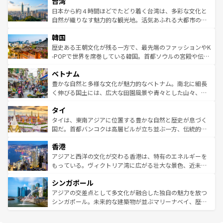
ならではの贅沢な旅のスタイルだ。 なお、新着のアメリカ
台湾
れるおもてなしの心で訪れる人々を迎えてくれるハワイの
リアリーフや大陸中央部にそびえるウルル（エアーズロッ
情報は
コンテンツ一覧
を参照してほしい。
人々、おいしいローカルフードやハワイアンミュージッ
ク）、タスマニアの美しい原生林やケアンズの熱帯雨林な
日本から約４時間ほどでたどり着く台湾は、多彩な文化と
ク、伝統的なフラダンスなど、すべてがハワイの魅力を彩
ど、見どころがたくさん。また、カフェやワイン、オージ
自然が織りなす魅力的な観光地。活気あふれる大都市の台
っている。訪れるたびに新しい発見と感動が待っているハ
ービーフなどの食文化も豊かで、美味しいものであふれて
北やノスタルジックな町並みが人気な九份（ジォウフェ
ワイを、存分に味わってほしい。 なお、新着のハワイ情報
韓国
いる。アクティビティも充実しており、サーフィンやダイ
ン）、静ひつな山岳地帯である台湾東部など、都市の喧騒
は
コンテンツ一覧
を参照してほしい。
ビング、ハイキングなど、アウトドア好きにはたまらな
と山間の静けさが共存しており、訪れる人に新しい発見と
歴史ある王朝文化が残る一方で、最先端のファッションやK
い。オーストラリアの多彩な魅力を存分に味わいつくそ
驚きをもたらしてくれる。また、奥深い台湾の食文化も魅
-POPで世界を席巻している韓国。首都ソウルの宮殿や伝統
う。 なお、新着のオーストラリア情報は
コンテンツ一覧
を
力で、夜市などの屋台グルメから高級料理、ヘルシーで美
家屋が並ぶエリアでは韓国の歴史と文化に浸ることがで
参照してほしい。
ベトナム
容にもいいと評判のスイーツなど、バラエティ豊かな料理
き、地方に足を延ばせば四季折々の自然美を楽しむことが
が味わえる。 なお、新着の台湾情報は
コンテンツ一覧
を参
できる。そして、キムチや焼肉、絶品のストリートフード
豊かな自然と多様な文化が魅力的なベトナム。南北に細長
照してほしい。
まで、さまざまな韓国料理が待っている。夜には、韓国な
く伸びる国土には、広大な田園風景や青々とした山々、世
らではのナイトライフも堪能できる。あたたかいホスピタ
界遺産に登録された壮大な自然景観が点在し、都市部では
タイ
リティに包まれながら、韓国の多彩な魅力を心ゆくまで味
急速な発展と共に伝統が息づく。ハノイの古い町並みやホ
わってみてほしい。 なお、新着の韓国情報は
コンテンツ一
ーチミン市のフランス統治時代の建物も、独特の雰囲気を
タイは、東南アジアに位置する豊かな自然と歴史が息づく
覧
を参照してほしい。
醸し出している。また、バラエティの豊かさとおいしさで
国だ。首都バンコクは高層ビルが立ち並ぶ一方、伝統的な
世界中の食通を魅了してやまないベトナム料理も魅力のひ
寺院や市場がいたるところに点在し、古きよき文化と現代
香港
とつ。フォーやバインミー、ベトナムコーヒーなどは、ぜ
の活気が交差している。北部ではチェンマイなどの山岳地
ひ現地で味わいたい。どの地域を訪れてもあたたかい人々
帯で自然と触れ合い、南部ではプーケットやクラビの美し
アジアと西洋の文化が交わる香港は、特有のエネルギーを
が旅行者を迎えてくれるので、きっと忘れられない旅にな
いビーチでリゾート気分を楽しむことができる。タイ料理
もっている。ヴィクトリア湾に広がる壮大な景色、近未来
るはずだ。 なお、新着のベトナム情報は
コンテンツ一覧
を
は世界的に有名で、屋台から高級レストランまで味覚を刺
的なアートスポット、そして歴史と現代が融合した町並
参照してほしい。
シンガポール
激する。気候は一年中温暖で、どの季節にも異なる楽しみ
み、どこを訪れても感動するはず。観光スポットが密集し
が待っている。親しみやすいタイの人々、仏教を中心とし
ており、効率よく見どころを回れるのも魅力。息をのむよ
アジアの交差点として多文化が融合した独自の魅力を放つ
た文化、そして多様な観光資源が、訪れる旅人を魅了し続
うな絶景から文化的な体験まで、香港を存分に楽しみ尽く
シンガポール。未来的な建築物が並ぶマリーナベイ、歴史
ける。 なお、新着のタイ情報は
コンテンツ一覧
を参照して
そう。 なお、新着の香港情報は
コンテンツ一覧
を参照して
と伝統を感じられるエスニックタウン、多数の緑豊かな公
ほしい。
ほしい。
園や自然保護区など、自然が調和した近代的な景観と文化