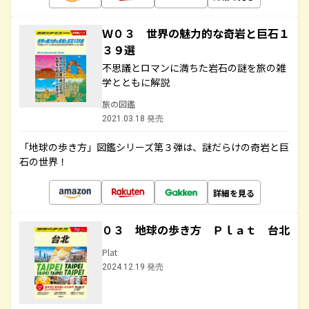
Ｗ０３ 世界の魅力的な奇岩と巨石１
３９選
不思議とロマンに満ちた岩石の謎を旅の雑
学とともに解説
旅の図鑑
2021.03.18 発売
「地球の歩き方」図鑑シリーズ第３弾は、謎だらけの奇岩と巨
石の世界！
詳細を見る
０３ 地球の歩き方 Ｐｌａｔ 台北
Plat
2024.12.19 発売