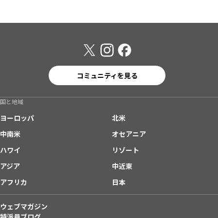
コミュニティを見る
国と地域
ヨーロッパ
北米
中南米
オセアニア
ハワイ
リゾート
アジア
中近東
アフリカ
日本
ウェブマガジン
特派員ブログ