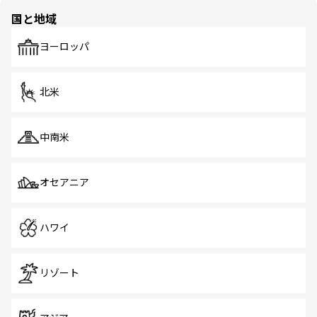
の多様性あふれるカラフルな町は、どこを歩いても新しい
国と地域
発見がある。さらに、治安のよさや充実した公共交通機関
も、旅行者にとっては魅力的なポイント。グルメも豊富
で、ホーカーズは地元の風情を楽しめる外せないスポット
ヨーロッパ
だ。訪れる人を飽きさせないシンガポールで、多様な魅力
を体感しよう。 なお、新着のシンガポール情報は
コンテン
ツ一覧
を参照してほしい。
北米
中南米
オセアニア
ハワイ
リゾート