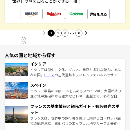
「世界」の今を知ることができる一冊！
詳細を見る
…
1
2
3
6
AD
AD
人気の国と地域から探す
イタリア
イタリアは歴史、文化、グルメ、自然と多彩な魅力にあふ
れた国。
ローマ
の古代遺跡やフィレンツェのルネッサンス
美術、ヴェネツィアの運河など、歴史あるスポットはもち
スペイン
ろん、トスカーナの美しい田園風景やアマルフィ海岸の絶
景など、自然景観も見逃せない。観光の合間には、本場の
イベリア半島のほぼ80％を占めるスペインは、太陽が降り
ピザやパスタなど、絶品のイタリア料理を堪能することも
注ぐ地中海沿岸から雄大なピレネー山脈まで、多彩な自然
できる。朝目覚めてから夜眠るまで、すべての瞬間を楽し
と文化が詰まったヨーロッパ屈指の旅行先だ。多様な地域
フランスの基本情報と観光ガイド・有名観光スポ
ませてくれるイタリアで、忘れられない旅をしてみよう！
文化が根付くこの国では、情熱的なフラメンコ、熱気あふ
なお、新着のイタリア情報は
コンテンツ一覧
を参照してほ
れる闘牛、そして美味しいタパスが生活の一部となってい
ット
しい。
る。首都マドリードの洗練された雰囲気や、バルセロナの
フランスは、世界中の旅行者を魅了し続けるヨーロッパ屈
アートに溢れた街角から、地方では古代ローマ遺跡や中世
指の観光地だ。首都パリのエッフェル塔やルーブル美術館
の城塞都市、穏やかなビーチリゾートまで多彩な表情を見
といった象徴的なスポットから、田舎町の古風な美しさま