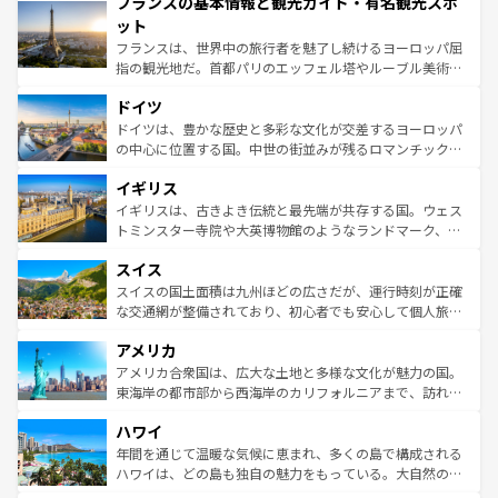
フランスの基本情報と観光ガイド・有名観光スポ
ませてくれるイタリアで、忘れられない旅をしてみよう！
文化が根付くこの国では、情熱的なフラメンコ、熱気あふ
なお、新着のイタリア情報は
コンテンツ一覧
を参照してほ
れる闘牛、そして美味しいタパスが生活の一部となってい
ット
しい。
る。首都マドリードの洗練された雰囲気や、バルセロナの
フランスは、世界中の旅行者を魅了し続けるヨーロッパ屈
アートに溢れた街角から、地方では古代ローマ遺跡や中世
指の観光地だ。首都パリのエッフェル塔やルーブル美術館
の城塞都市、穏やかなビーチリゾートまで多彩な表情を見
といった象徴的なスポットから、田舎町の古風な美しさま
せる。地方によって風土や気候が異なるスペインはその個
ドイツ
で、幅広い魅力が詰まっている。華麗な宮殿、歴史的な大
性で訪れる人を魅了する。 なお、新着のスペイン情報は
コ
聖堂、美しいビーチ、そして豊かな自然が、訪れる者を心
ドイツは、豊かな歴史と多彩な文化が交差するヨーロッパ
ンテンツ一覧
を参照してほしい。
から魅了する。また、フランスは美食の国としても知ら
の中心に位置する国。中世の街並みが残るロマンチック街
れ、フランス料理はユネスコ無形文化遺産にも登録されて
道から、未来を先取りするようなモダンな都市まで多様な
イギリス
いる。シャンパンの発祥地であるランス、プロヴァンスの
顔を持つこの国は、どこを歩いても飽きることがない。ベ
香り高いラベンダー畑など、多彩な楽しみ方が可能だ。さ
ルリンの文化的活気、バイエルン州のアルプスの絶景、そ
イギリスは、古きよき伝統と最先端が共存する国。ウェス
らに、パリ以外の地域にも魅力が溢れており、どの街角に
してライン川沿いのワイン畑といった風景は必見。ビール
トミンスター寺院や大英博物館のようなランドマーク、歴
も豊かな歴史と文化が息づいている。パリ以外の個性あふ
とソーセージを味わいながら地元の人と過ごす楽しい時間
史ある大学都市、美しい丘陵地帯や牧歌的な風景など、エ
れる地方に足を運ぶとそれぞれで全く異なる文化を体験で
スイス
は、お酒好きな人にはぜひ体験してほしい。 なお、新着の
リアごとに異なる魅力がある。また、優雅なアフタヌーン
きるだろう。 なお、新着のフランス情報は
コンテンツ一覧
ドイツ情報は
コンテンツ一覧
を参照してほしい。
ティー、ビール好きにはたまらない英国パブ、サッカー観
スイスの国土面積は九州ほどの広さだが、運行時刻が正確
を参照してほしい。
戦など、本場だからこそできる体験も豊富。イギリスを旅
な交通網が整備されており、初心者でも安心して個人旅行
して楽しみつくそう。 なお、新着のイギリス情報は
コンテ
を楽しめる。日本同様に時刻表どおりの旅が可能だ。中世
アメリカ
ンツ一覧
を参照してほしい。
の建物がそのまま残る町や、スイスならではのユニークな
博物館もあり、アルプス観光だけでなく町歩きも満喫する
アメリカ合衆国は、広大な土地と多様な文化が魅力の国。
ことができる。国民の所得が高いため物価も高いが、旅行
東海岸の都市部から西海岸のカリフォルニアまで、訪れる
者向けの交通パス提供のサービスもあり、うまく活用すれ
場所ごとに異なる風景と体験が待っている。ニューヨーク
ハワイ
ば市内交通費無料で観光を楽しむこともできる。 なお、新
のような巨大都市は、観光、ショッピング、エンターテイ
着のスイス情報は
コンテンツ一覧
を参照してほしい。
ンメントが詰まった刺激的なスポットだ。一方、アメリカ
年間を通じて温暖な気候に恵まれ、多くの島で構成される
西部には大自然が広がり、グランドキャニオンやイエロー
ハワイは、どの島も独自の魅力をもっている。大自然の神
ストーン国立公園といった絶景が堪能できる。さらに、南
秘を感じたいなら、火山が生み出した壮大な景観を誇るハ