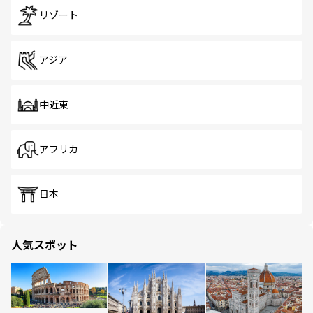
リゾート
アジア
中近東
アフリカ
日本
人気スポット