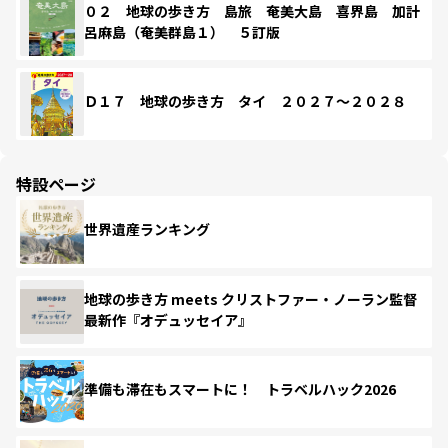
０２ 地球の歩き方 島旅 奄美大島 喜界島 加計
呂麻島（奄美群島１） ５訂版
Ｄ１７ 地球の歩き方 タイ ２０２７～２０２８
特設ページ
世界遺産ランキング
地球の歩き方 meets クリストファー・ノーラン監督
最新作『オデュッセイア』
準備も滞在もスマートに！ トラベルハック2026