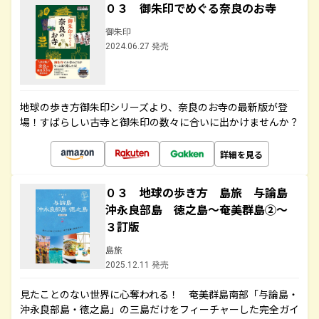
０３ 御朱印でめぐる奈良のお寺
御朱印
2024.06.27 発売
地球の歩き方御朱印シリーズより、奈良のお寺の最新版が登
場！すばらしい古寺と御朱印の数々に合いに出かけませんか？
詳細を見る
０３ 地球の歩き方 島旅 与論島
沖永良部島 徳之島～奄美群島②～
３訂版
島旅
2025.12.11 発売
見たことのない世界に心奪われる！ 奄美群島南部「与論島・
沖永良部島・徳之島」の三島だけをフィーチャーした完全ガイ