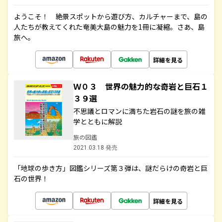
ようこそ！ 絶景スポットから遊び方、カルチャーまで、島の
人たちが教えてくれた奄美大島の魅力を1冊に凝縮。さあ、島
旅へ。
詳細を見る
Ｗ０３ 世界の魅力的な奇岩と巨石１
３９選
不思議とロマンに満ちた岩石の謎を旅の雑
学とともに解説
旅の図鑑
2021.03.18 発売
「地球の歩き方」図鑑シリーズ第３弾は、謎だらけの奇岩と巨
石の世界！
詳細を見る