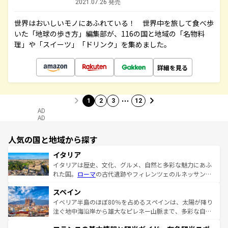
2021.07.26 発売
世界はおいしいモノにあふれている！ 世界中を旅して食べ歩
いた「地球の歩き方」編集部が、116の国と地域の「名物料
理」や「スイーツ」「ドリンク」を集めました。
詳細を見る
…
1
2
3
12
AD
AD
人気の国と地域から探す
イタリア
イタリアは歴史、文化、グルメ、自然と多彩な魅力にあふ
れた国。
ローマ
の古代遺跡やフィレンツェのルネッサンス
美術、ヴェネツィアの運河など、歴史あるスポットはもち
スペイン
ろん、トスカーナの美しい田園風景やアマルフィ海岸の絶
景など、自然景観も見逃せない。観光の合間には、本場の
イベリア半島のほぼ80％を占めるスペインは、太陽が降り
ピザやパスタなど、絶品のイタリア料理を堪能することも
注ぐ地中海沿岸から雄大なピレネー山脈まで、多彩な自然
できる。朝目覚めてから夜眠るまで、すべての瞬間を楽し
と文化が詰まったヨーロッパ屈指の旅行先だ。多様な地域