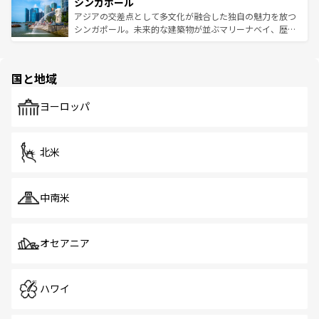
参照してほしい。
シンガポール
激する。気候は一年中温暖で、どの季節にも異なる楽しみ
み、どこを訪れても感動するはず。観光スポットが密集し
が待っている。親しみやすいタイの人々、仏教を中心とし
ており、効率よく見どころを回れるのも魅力。息をのむよ
アジアの交差点として多文化が融合した独自の魅力を放つ
た文化、そして多様な観光資源が、訪れる旅人を魅了し続
うな絶景から文化的な体験まで、香港を存分に楽しみ尽く
シンガポール。未来的な建築物が並ぶマリーナベイ、歴史
ける。 なお、新着のタイ情報は
コンテンツ一覧
を参照して
そう。 なお、新着の香港情報は
コンテンツ一覧
を参照して
と伝統を感じられるエスニックタウン、多数の緑豊かな公
ほしい。
ほしい。
園や自然保護区など、自然が調和した近代的な景観と文化
の多様性あふれるカラフルな町は、どこを歩いても新しい
国と地域
発見がある。さらに、治安のよさや充実した公共交通機関
も、旅行者にとっては魅力的なポイント。グルメも豊富
で、ホーカーズは地元の風情を楽しめる外せないスポット
ヨーロッパ
だ。訪れる人を飽きさせないシンガポールで、多様な魅力
を体感しよう。 なお、新着のシンガポール情報は
コンテン
ツ一覧
を参照してほしい。
北米
中南米
オセアニア
ハワイ