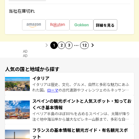
当社在庫切れ
詳細を見る
…
1
2
3
12
AD
AD
人気の国と地域から探す
イタリア
イタリアは歴史、文化、グルメ、自然と多彩な魅力にあふ
れた国。
ローマ
の古代遺跡やフィレンツェのルネッサンス
美術、ヴェネツィアの運河など、歴史あるスポットはもち
スペインの観光ポイントと人気スポット・知ってお
ろん、トスカーナの美しい田園風景やアマルフィ海岸の絶
景など、自然景観も見逃せない。観光の合間には、本場の
くべき基本情報
ピザやパスタなど、絶品のイタリア料理を堪能することも
イベリア半島のほぼ80％を占めるスペインは、太陽が降り
できる。朝目覚めてから夜眠るまで、すべての瞬間を楽し
注ぐ地中海沿岸から雄大なピレネー山脈まで、多彩な自然
ませてくれるイタリアで、忘れられない旅をしてみよう！
と文化が詰まったヨーロッパ屈指の旅行先だ。多様な地域
なお、新着のイタリア情報は
コンテンツ一覧
を参照してほ
フランスの基本情報と観光ガイド・有名観光スポ
文化が根付くこの国では、情熱的なフラメンコ、熱気あふ
しい。
れる闘牛、そして美味しいタパスが生活の一部となってい
ット