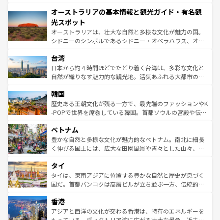
ストーン国立公園といった絶景が堪能できる。さらに、南
秘を感じたいなら、火山が生み出した壮大な景観を誇るハ
オーストラリアの基本情報と観光ガイド・有名観
部のニューオーリンズでは、音楽と美食が融合した独特の
ワイ島は見逃せない。また、定番の観光地といえばオアフ
文化が魅力。旅行者はアメリカの各地域で異なる魅力を楽
島だが、静かな自然を求めるならマウイ島やカウアイ島が
光スポット
しみながら、その多様性と豊かな歴史を感じることができ
おすすめ。エメラルドグリーンに輝く海をはじめ、豊かな
オーストラリアは、壮大な自然と多様な文化が魅力の国。
るだろう。車でのロードトリップや列車の旅も、アメリカ
文化や歴史が息づいている。「アロハスピリット」と呼ば
シドニーのシンボルであるシドニー・オペラハウス、オー
ならではの贅沢な旅のスタイルだ。 なお、新着のアメリカ
れるおもてなしの心で訪れる人々を迎えてくれるハワイの
ストラリア東海岸北部に広がる大サンゴ礁地帯グレートバ
情報は
コンテンツ一覧
を参照してほしい。
人々、おいしいローカルフードやハワイアンミュージッ
台湾
リアリーフや大陸中央部にそびえるウルル（エアーズロッ
ク、伝統的なフラダンスなど、すべてがハワイの魅力を彩
ク）、タスマニアの美しい原生林やケアンズの熱帯雨林な
日本から約４時間ほどでたどり着く台湾は、多彩な文化と
っている。訪れるたびに新しい発見と感動が待っているハ
ど、見どころがたくさん。また、カフェやワイン、オージ
自然が織りなす魅力的な観光地。活気あふれる大都市の台
ワイを、存分に味わってほしい。 なお、新着のハワイ情報
ービーフなどの食文化も豊かで、美味しいものであふれて
北やノスタルジックな町並みが人気な九份（ジォウフェ
は
コンテンツ一覧
を参照してほしい。
韓国
いる。アクティビティも充実しており、サーフィンやダイ
ン）、静ひつな山岳地帯である台湾東部など、都市の喧騒
ビング、ハイキングなど、アウトドア好きにはたまらな
と山間の静けさが共存しており、訪れる人に新しい発見と
歴史ある王朝文化が残る一方で、最先端のファッションやK
い。オーストラリアの多彩な魅力を存分に味わいつくそ
驚きをもたらしてくれる。また、奥深い台湾の食文化も魅
-POPで世界を席巻している韓国。首都ソウルの宮殿や伝統
う。 なお、新着のオーストラリア情報は
コンテンツ一覧
を
力で、夜市などの屋台グルメから高級料理、ヘルシーで美
家屋が並ぶエリアでは韓国の歴史と文化に浸ることがで
参照してほしい。
ベトナム
容にもいいと評判のスイーツなど、バラエティ豊かな料理
き、地方に足を延ばせば四季折々の自然美を楽しむことが
が味わえる。 なお、新着の台湾情報は
コンテンツ一覧
を参
できる。そして、キムチや焼肉、絶品のストリートフード
豊かな自然と多様な文化が魅力的なベトナム。南北に細長
照してほしい。
まで、さまざまな韓国料理が待っている。夜には、韓国な
く伸びる国土には、広大な田園風景や青々とした山々、世
らではのナイトライフも堪能できる。あたたかいホスピタ
界遺産に登録された壮大な自然景観が点在し、都市部では
タイ
リティに包まれながら、韓国の多彩な魅力を心ゆくまで味
急速な発展と共に伝統が息づく。ハノイの古い町並みやホ
わってみてほしい。 なお、新着の韓国情報は
コンテンツ一
ーチミン市のフランス統治時代の建物も、独特の雰囲気を
タイは、東南アジアに位置する豊かな自然と歴史が息づく
覧
を参照してほしい。
醸し出している。また、バラエティの豊かさとおいしさで
国だ。首都バンコクは高層ビルが立ち並ぶ一方、伝統的な
世界中の食通を魅了してやまないベトナム料理も魅力のひ
寺院や市場がいたるところに点在し、古きよき文化と現代
香港
とつ。フォーやバインミー、ベトナムコーヒーなどは、ぜ
の活気が交差している。北部ではチェンマイなどの山岳地
ひ現地で味わいたい。どの地域を訪れてもあたたかい人々
帯で自然と触れ合い、南部ではプーケットやクラビの美し
アジアと西洋の文化が交わる香港は、特有のエネルギーを
が旅行者を迎えてくれるので、きっと忘れられない旅にな
いビーチでリゾート気分を楽しむことができる。タイ料理
もっている。ヴィクトリア湾に広がる壮大な景色、近未来