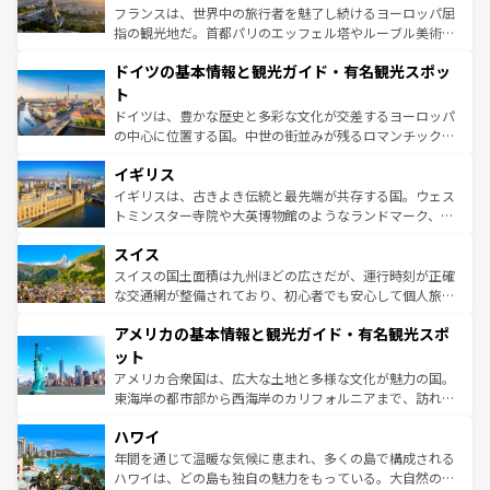
る。首都マドリードの洗練された雰囲気や、バルセロナの
フランスは、世界中の旅行者を魅了し続けるヨーロッパ屈
アートに溢れた街角から、地方では古代ローマ遺跡や中世
指の観光地だ。首都パリのエッフェル塔やルーブル美術館
の城塞都市、穏やかなビーチリゾートまで多彩な表情を見
といった象徴的なスポットから、田舎町の古風な美しさま
せる。地方によって風土や気候が異なるスペインはその個
ドイツの基本情報と観光ガイド・有名観光スポッ
で、幅広い魅力が詰まっている。華麗な宮殿、歴史的な大
性で訪れる人を魅了する。 なお、新着のスペイン情報は
コ
聖堂、美しいビーチ、そして豊かな自然が、訪れる者を心
ト
ンテンツ一覧
を参照してほしい。
から魅了する。また、フランスは美食の国としても知ら
ドイツは、豊かな歴史と多彩な文化が交差するヨーロッパ
れ、フランス料理はユネスコ無形文化遺産にも登録されて
の中心に位置する国。中世の街並みが残るロマンチック街
いる。シャンパンの発祥地であるランス、プロヴァンスの
道から、未来を先取りするようなモダンな都市まで多様な
香り高いラベンダー畑など、多彩な楽しみ方が可能だ。さ
イギリス
顔を持つこの国は、どこを歩いても飽きることがない。ベ
らに、パリ以外の地域にも魅力が溢れており、どの街角に
ルリンの文化的活気、バイエルン州のアルプスの絶景、そ
イギリスは、古きよき伝統と最先端が共存する国。ウェス
も豊かな歴史と文化が息づいている。パリ以外の個性あふ
してライン川沿いのワイン畑といった風景は必見。ビール
トミンスター寺院や大英博物館のようなランドマーク、歴
れる地方に足を運ぶとそれぞれで全く異なる文化を体験で
とソーセージを味わいながら地元の人と過ごす楽しい時間
史ある大学都市、美しい丘陵地帯や牧歌的な風景など、エ
きるだろう。 なお、新着のフランス情報は
コンテンツ一覧
スイス
は、お酒好きな人にはぜひ体験してほしい。 なお、新着の
リアごとに異なる魅力がある。また、優雅なアフタヌーン
を参照してほしい。
ドイツ情報は
コンテンツ一覧
を参照してほしい。
ティー、ビール好きにはたまらない英国パブ、サッカー観
スイスの国土面積は九州ほどの広さだが、運行時刻が正確
戦など、本場だからこそできる体験も豊富。イギリスを旅
な交通網が整備されており、初心者でも安心して個人旅行
して楽しみつくそう。 なお、新着のイギリス情報は
コンテ
を楽しめる。日本同様に時刻表どおりの旅が可能だ。中世
アメリカの基本情報と観光ガイド・有名観光スポ
ンツ一覧
を参照してほしい。
の建物がそのまま残る町や、スイスならではのユニークな
博物館もあり、アルプス観光だけでなく町歩きも満喫する
ット
ことができる。国民の所得が高いため物価も高いが、旅行
アメリカ合衆国は、広大な土地と多様な文化が魅力の国。
者向けの交通パス提供のサービスもあり、うまく活用すれ
東海岸の都市部から西海岸のカリフォルニアまで、訪れる
ば市内交通費無料で観光を楽しむこともできる。 なお、新
場所ごとに異なる風景と体験が待っている。ニューヨーク
着のスイス情報は
コンテンツ一覧
を参照してほしい。
ハワイ
のような巨大都市は、観光、ショッピング、エンターテイ
ンメントが詰まった刺激的なスポットだ。一方、アメリカ
年間を通じて温暖な気候に恵まれ、多くの島で構成される
西部には大自然が広がり、グランドキャニオンやイエロー
ハワイは、どの島も独自の魅力をもっている。大自然の神