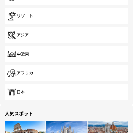
リゾート
アジア
中近東
アフリカ
日本
人気スポット