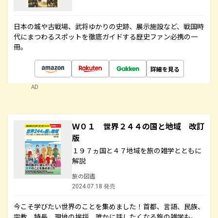
日本の城や古戦場、武将ゆかりの史跡、展示施設など、戦国時
代にまつわるスポットを徹底ガイドする歴史ファン必携の一
冊。
詳細を見る
AD
Ｗ０１ 世界２４４の国と地域 改訂
版
１９７ヵ国と４７地域を旅の雑学とともに
解説
旅の図鑑
2024.07.18 発売
今こそ学びたい世界のことを集めました！首都、言語、民族、
宗教、特長、現地の挨拶、誰かに話したくなる旅の雑学も。