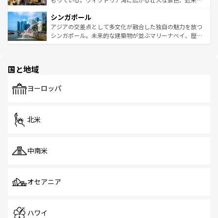
るはずだ。 なお、新着のベトナム情報は
コンテンツ一覧
を
は世界的に有名で、屋台から高級レストランまで味覚を刺
的なアートスポット、そして歴史と現代が融合した町並
参照してほしい。
シンガポール
激する。気候は一年中温暖で、どの季節にも異なる楽しみ
み、どこを訪れても感動するはず。観光スポットが密集し
が待っている。親しみやすいタイの人々、仏教を中心とし
ており、効率よく見どころを回れるのも魅力。息をのむよ
アジアの交差点として多文化が融合した独自の魅力を放つ
た文化、そして多様な観光資源が、訪れる旅人を魅了し続
うな絶景から文化的な体験まで、香港を存分に楽しみ尽く
シンガポール。未来的な建築物が並ぶマリーナベイ、歴史
ける。 なお、新着のタイ情報は
コンテンツ一覧
を参照して
そう。 なお、新着の香港情報は
コンテンツ一覧
を参照して
と伝統を感じられるエスニックタウン、多数の緑豊かな公
ほしい。
ほしい。
園や自然保護区など、自然が調和した近代的な景観と文化
の多様性あふれるカラフルな町は、どこを歩いても新しい
国と地域
発見がある。さらに、治安のよさや充実した公共交通機関
も、旅行者にとっては魅力的なポイント。グルメも豊富
で、ホーカーズは地元の風情を楽しめる外せないスポット
ヨーロッパ
だ。訪れる人を飽きさせないシンガポールで、多様な魅力
を体感しよう。 なお、新着のシンガポール情報は
コンテン
ツ一覧
を参照してほしい。
北米
中南米
オセアニア
ハワイ