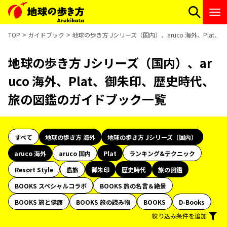
TOP
ガイドブック
地球の歩き方 Jシリーズ（国内）、aruco 海外、Pla
地球の歩き方 Jシリーズ（国内）、ar
uco 海外、Plat、御朱印、歴史時代、
旅の図鑑のガイドブック一覧
すべて
地球の歩き方 海外
地球の歩き方 Jシリーズ（国内）
aruco 海外
aruco 国内
Plat
ランキング&テクニック
Resort Style
島旅
御朱印
歴史時代
旅の図鑑
BOOKS スペシャルコラボ
BOOKS 旅の名言＆絶景
BOOKS 旅と健康
BOOKS 旅の読み物
BOOKS
D-Books
絞り込み条件を追加