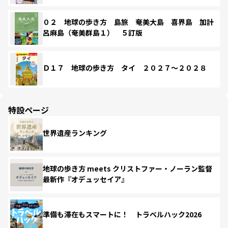
０２ 地球の歩き方 島旅 奄美大島 喜界島 加計
呂麻島（奄美群島１） ５訂版
Ｄ１７ 地球の歩き方 タイ ２０２７～２０２８
特設ページ
世界遺産ランキング
地球の歩き方 meets クリストファー・ノーラン監督
最新作『オデュッセイア』
準備も滞在もスマートに！ トラベルハック2026