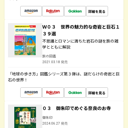
詳細を見る
Ｗ０３ 世界の魅力的な奇岩と巨石１
３９選
不思議とロマンに満ちた岩石の謎を旅の雑
学とともに解説
旅の図鑑
2021.03.18 発売
「地球の歩き方」図鑑シリーズ第３弾は、謎だらけの奇岩と巨
石の世界！
詳細を見る
０３ 御朱印でめぐる奈良のお寺
御朱印
2024.06.27 発売