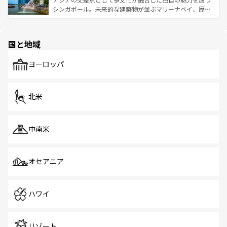
た文化、そして多様な観光資源が、訪れる旅人を魅了し続
うな絶景から文化的な体験まで、香港を存分に楽しみ尽く
シンガポール。未来的な建築物が並ぶマリーナベイ、歴史
ける。 なお、新着のタイ情報は
コンテンツ一覧
を参照して
そう。 なお、新着の香港情報は
コンテンツ一覧
を参照して
と伝統を感じられるエスニックタウン、多数の緑豊かな公
ほしい。
ほしい。
園や自然保護区など、自然が調和した近代的な景観と文化
の多様性あふれるカラフルな町は、どこを歩いても新しい
国と地域
発見がある。さらに、治安のよさや充実した公共交通機関
も、旅行者にとっては魅力的なポイント。グルメも豊富
で、ホーカーズは地元の風情を楽しめる外せないスポット
ヨーロッパ
だ。訪れる人を飽きさせないシンガポールで、多様な魅力
を体感しよう。 なお、新着のシンガポール情報は
コンテン
ツ一覧
を参照してほしい。
北米
中南米
オセアニア
ハワイ
リゾート