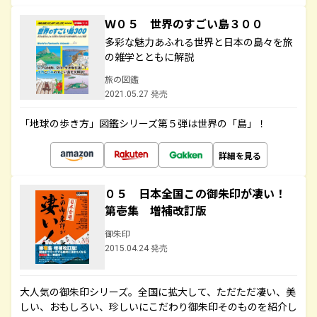
Ｗ０５ 世界のすごい島３００
多彩な魅力あふれる世界と日本の島々を旅
の雑学とともに解説
旅の図鑑
2021.05.27 発売
「地球の歩き方」図鑑シリーズ第５弾は世界の「島」！
詳細を見る
０５ 日本全国この御朱印が凄い！
第壱集 増補改訂版
御朱印
2015.04.24 発売
大人気の御朱印シリーズ。全国に拡大して、ただただ凄い、美
しい、おもしろい、珍しいにこだわり御朱印そのものを紹介し