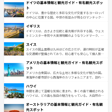
せる。地方によって風土や気候が異なるスペインはその個
ドイツの基本情報と観光ガイド・有名観光スポッ
で、幅広い魅力が詰まっている。華麗な宮殿、歴史的な大
性で訪れる人を魅了する。 なお、新着のスペイン情報は
コ
聖堂、美しいビーチ、そして豊かな自然が、訪れる者を心
ト
ンテンツ一覧
を参照してほしい。
から魅了する。また、フランスは美食の国としても知ら
ドイツは、豊かな歴史と多彩な文化が交差するヨーロッパ
れ、フランス料理はユネスコ無形文化遺産にも登録されて
の中心に位置する国。中世の街並みが残るロマンチック街
いる。シャンパンの発祥地であるランス、プロヴァンスの
道から、未来を先取りするようなモダンな都市まで多様な
香り高いラベンダー畑など、多彩な楽しみ方が可能だ。さ
イギリス
顔を持つこの国は、どこを歩いても飽きることがない。ベ
らに、パリ以外の地域にも魅力が溢れており、どの街角に
ルリンの文化的活気、バイエルン州のアルプスの絶景、そ
イギリスは、古きよき伝統と最先端が共存する国。ウェス
も豊かな歴史と文化が息づいている。パリ以外の個性あふ
してライン川沿いのワイン畑といった風景は必見。ビール
トミンスター寺院や大英博物館のようなランドマーク、歴
れる地方に足を運ぶとそれぞれで全く異なる文化を体験で
とソーセージを味わいながら地元の人と過ごす楽しい時間
史ある大学都市、美しい丘陵地帯や牧歌的な風景など、エ
きるだろう。 なお、新着のフランス情報は
コンテンツ一覧
スイス
は、お酒好きな人にはぜひ体験してほしい。 なお、新着の
リアごとに異なる魅力がある。また、優雅なアフタヌーン
を参照してほしい。
ドイツ情報は
コンテンツ一覧
を参照してほしい。
ティー、ビール好きにはたまらない英国パブ、サッカー観
スイスの国土面積は九州ほどの広さだが、運行時刻が正確
戦など、本場だからこそできる体験も豊富。イギリスを旅
な交通網が整備されており、初心者でも安心して個人旅行
して楽しみつくそう。 なお、新着のイギリス情報は
コンテ
を楽しめる。日本同様に時刻表どおりの旅が可能だ。中世
アメリカの基本情報と観光ガイド・有名観光スポ
ンツ一覧
を参照してほしい。
の建物がそのまま残る町や、スイスならではのユニークな
博物館もあり、アルプス観光だけでなく町歩きも満喫する
ット
ことができる。国民の所得が高いため物価も高いが、旅行
アメリカ合衆国は、広大な土地と多様な文化が魅力の国。
者向けの交通パス提供のサービスもあり、うまく活用すれ
東海岸の都市部から西海岸のカリフォルニアまで、訪れる
ば市内交通費無料で観光を楽しむこともできる。 なお、新
場所ごとに異なる風景と体験が待っている。ニューヨーク
着のスイス情報は
コンテンツ一覧
を参照してほしい。
ハワイ
のような巨大都市は、観光、ショッピング、エンターテイ
ンメントが詰まった刺激的なスポットだ。一方、アメリカ
年間を通じて温暖な気候に恵まれ、多くの島で構成される
西部には大自然が広がり、グランドキャニオンやイエロー
ハワイは、どの島も独自の魅力をもっている。大自然の神
ストーン国立公園といった絶景が堪能できる。さらに、南
秘を感じたいなら、火山が生み出した壮大な景観を誇るハ
オーストラリアの基本情報と観光ガイド・有名観
部のニューオーリンズでは、音楽と美食が融合した独特の
ワイ島は見逃せない。また、定番の観光地といえばオアフ
文化が魅力。旅行者はアメリカの各地域で異なる魅力を楽
島だが、静かな自然を求めるならマウイ島やカウアイ島が
光スポット