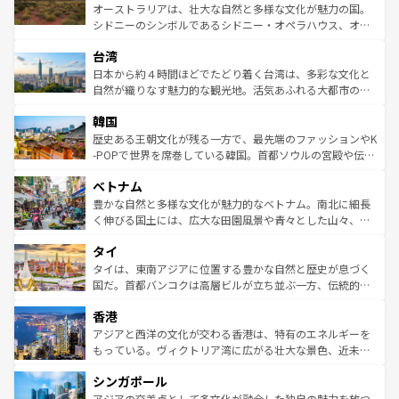
しみながら、その多様性と豊かな歴史を感じることができ
おすすめ。エメラルドグリーンに輝く海をはじめ、豊かな
オーストラリアは、壮大な自然と多様な文化が魅力の国。
るだろう。車でのロードトリップや列車の旅も、アメリカ
文化や歴史が息づいている。「アロハスピリット」と呼ば
シドニーのシンボルであるシドニー・オペラハウス、オー
ならではの贅沢な旅のスタイルだ。 なお、新着のアメリカ
れるおもてなしの心で訪れる人々を迎えてくれるハワイの
ストラリア東海岸北部に広がる大サンゴ礁地帯グレートバ
情報は
コンテンツ一覧
を参照してほしい。
人々、おいしいローカルフードやハワイアンミュージッ
台湾
リアリーフや大陸中央部にそびえるウルル（エアーズロッ
ク、伝統的なフラダンスなど、すべてがハワイの魅力を彩
ク）、タスマニアの美しい原生林やケアンズの熱帯雨林な
日本から約４時間ほどでたどり着く台湾は、多彩な文化と
っている。訪れるたびに新しい発見と感動が待っているハ
ど、見どころがたくさん。また、カフェやワイン、オージ
自然が織りなす魅力的な観光地。活気あふれる大都市の台
ワイを、存分に味わってほしい。 なお、新着のハワイ情報
ービーフなどの食文化も豊かで、美味しいものであふれて
北やノスタルジックな町並みが人気な九份（ジォウフェ
は
コンテンツ一覧
を参照してほしい。
韓国
いる。アクティビティも充実しており、サーフィンやダイ
ン）、静ひつな山岳地帯である台湾東部など、都市の喧騒
ビング、ハイキングなど、アウトドア好きにはたまらな
と山間の静けさが共存しており、訪れる人に新しい発見と
歴史ある王朝文化が残る一方で、最先端のファッションやK
い。オーストラリアの多彩な魅力を存分に味わいつくそ
驚きをもたらしてくれる。また、奥深い台湾の食文化も魅
-POPで世界を席巻している韓国。首都ソウルの宮殿や伝統
う。 なお、新着のオーストラリア情報は
コンテンツ一覧
を
力で、夜市などの屋台グルメから高級料理、ヘルシーで美
家屋が並ぶエリアでは韓国の歴史と文化に浸ることがで
参照してほしい。
ベトナム
容にもいいと評判のスイーツなど、バラエティ豊かな料理
き、地方に足を延ばせば四季折々の自然美を楽しむことが
が味わえる。 なお、新着の台湾情報は
コンテンツ一覧
を参
できる。そして、キムチや焼肉、絶品のストリートフード
豊かな自然と多様な文化が魅力的なベトナム。南北に細長
照してほしい。
まで、さまざまな韓国料理が待っている。夜には、韓国な
く伸びる国土には、広大な田園風景や青々とした山々、世
らではのナイトライフも堪能できる。あたたかいホスピタ
界遺産に登録された壮大な自然景観が点在し、都市部では
タイ
リティに包まれながら、韓国の多彩な魅力を心ゆくまで味
急速な発展と共に伝統が息づく。ハノイの古い町並みやホ
わってみてほしい。 なお、新着の韓国情報は
コンテンツ一
ーチミン市のフランス統治時代の建物も、独特の雰囲気を
タイは、東南アジアに位置する豊かな自然と歴史が息づく
覧
を参照してほしい。
醸し出している。また、バラエティの豊かさとおいしさで
国だ。首都バンコクは高層ビルが立ち並ぶ一方、伝統的な
世界中の食通を魅了してやまないベトナム料理も魅力のひ
寺院や市場がいたるところに点在し、古きよき文化と現代
香港
とつ。フォーやバインミー、ベトナムコーヒーなどは、ぜ
の活気が交差している。北部ではチェンマイなどの山岳地
ひ現地で味わいたい。どの地域を訪れてもあたたかい人々
帯で自然と触れ合い、南部ではプーケットやクラビの美し
アジアと西洋の文化が交わる香港は、特有のエネルギーを
が旅行者を迎えてくれるので、きっと忘れられない旅にな
いビーチでリゾート気分を楽しむことができる。タイ料理
もっている。ヴィクトリア湾に広がる壮大な景色、近未来
るはずだ。 なお、新着のベトナム情報は
コンテンツ一覧
を
は世界的に有名で、屋台から高級レストランまで味覚を刺
的なアートスポット、そして歴史と現代が融合した町並
参照してほしい。
シンガポール
激する。気候は一年中温暖で、どの季節にも異なる楽しみ
み、どこを訪れても感動するはず。観光スポットが密集し
が待っている。親しみやすいタイの人々、仏教を中心とし
ており、効率よく見どころを回れるのも魅力。息をのむよ
アジアの交差点として多文化が融合した独自の魅力を放つ