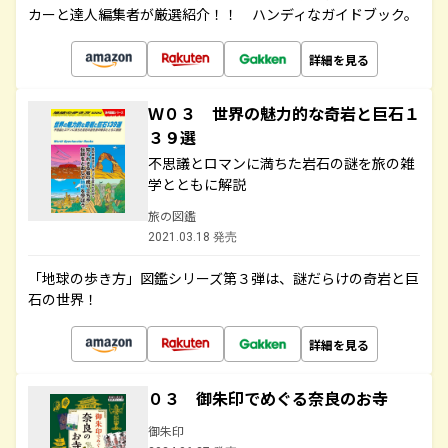
カーと達人編集者が厳選紹介！！ ハンディなガイドブック。
詳細を見る
Ｗ０３ 世界の魅力的な奇岩と巨石１
３９選
不思議とロマンに満ちた岩石の謎を旅の雑
学とともに解説
旅の図鑑
2021.03.18 発売
「地球の歩き方」図鑑シリーズ第３弾は、謎だらけの奇岩と巨
石の世界！
詳細を見る
０３ 御朱印でめぐる奈良のお寺
御朱印