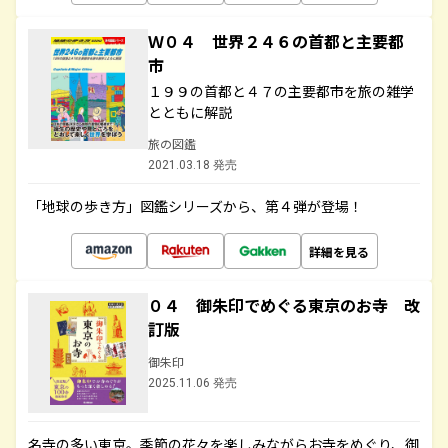
Ｗ０４ 世界２４６の首都と主要都
市
１９９の首都と４７の主要都市を旅の雑学
とともに解説
旅の図鑑
2021.03.18 発売
「地球の歩き方」図鑑シリーズから、第４弾が登場！
詳細を見る
０４ 御朱印でめぐる東京のお寺 改
訂版
御朱印
2025.11.06 発売
名寺の多い東京。季節の花々を楽しみながらお寺をめぐり、御