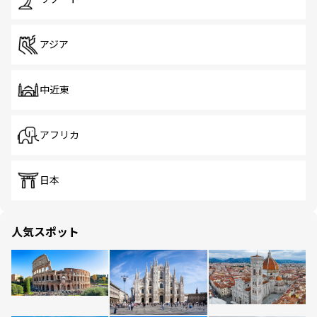
アジア
中近東
アフリカ
日本
人気スポット