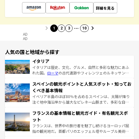
詳細を見る
…
1
2
3
10
AD
AD
人気の国と地域から探す
イタリア
イタリアは歴史、文化、グルメ、自然と多彩な魅力にあふ
れた国。
ローマ
の古代遺跡やフィレンツェのルネッサンス
美術、ヴェネツィアの運河など、歴史あるスポットはもち
スペインの観光ポイントと人気スポット・知ってお
ろん、トスカーナの美しい田園風景やアマルフィ海岸の絶
景など、自然景観も見逃せない。観光の合間には、本場の
くべき基本情報
ピザやパスタなど、絶品のイタリア料理を堪能することも
イベリア半島のほぼ80％を占めるスペインは、太陽が降り
できる。朝目覚めてから夜眠るまで、すべての瞬間を楽し
注ぐ地中海沿岸から雄大なピレネー山脈まで、多彩な自然
ませてくれるイタリアで、忘れられない旅をしてみよう！
と文化が詰まったヨーロッパ屈指の旅行先だ。多様な地域
なお、新着のイタリア情報は
コンテンツ一覧
を参照してほ
フランスの基本情報と観光ガイド・有名観光スポ
文化が根付くこの国では、情熱的なフラメンコ、熱気あふ
しい。
れる闘牛、そして美味しいタパスが生活の一部となってい
ット
る。首都マドリードの洗練された雰囲気や、バルセロナの
フランスは、世界中の旅行者を魅了し続けるヨーロッパ屈
アートに溢れた街角から、地方では古代ローマ遺跡や中世
指の観光地だ。首都パリのエッフェル塔やルーブル美術館
の城塞都市、穏やかなビーチリゾートまで多彩な表情を見
といった象徴的なスポットから、田舎町の古風な美しさま