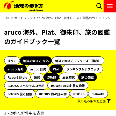
TOP
ガイドブック
aruco 海外、Plat、御朱印、旅の図鑑のガイドブック一
aruco 海外、Plat、御朱印、旅の図鑑
のガイドブック一覧
すべて
地球の歩き方 海外
地球の歩き方 Jシリーズ（国内）
aruco 海外
aruco 国内
Plat
ランキング&テクニック
Resort Style
島旅
御朱印
歴史時代
旅の図鑑
BOOKS スペシャルコラボ
BOOKS 旅の名言＆絶景
BOOKS 旅と健康
BOOKS 旅の読み物
BOOKS
D-Books
絞り込み条件を追加
1〜20件/197件中 を表示