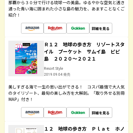
那覇から３０分で行ける琉球一の美島。ゆるやかな空気と透き
通った青い海に囲まれた小さな島の魅力を、あますことなくご
紹介！
詳細を見る
Ｒ１２ 地球の歩き方 リゾートスタ
イル プーケット サムイ島 ピピ
島 ２０２０～２０２１
Resort Style
2019.09.04 発売
美しすぎる海で一生の思い出ができる！ コスパ最強で大人気
のタイリゾート、最旬の楽しみ方を大解剖。「取り外せる別冊
MAP」付き！
詳細を見る
１２ 地球の歩き方 Ｐｌａｔ ホノ