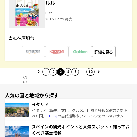
ルル
Plat
2016.12.22 発売
当社在庫切れ
詳細を見る
…
1
2
3
4
5
12
AD
AD
人気の国と地域から探す
イタリア
イタリアは歴史、文化、グルメ、自然と多彩な魅力にあふ
れた国。
ローマ
の古代遺跡やフィレンツェのルネッサンス
美術、ヴェネツィアの運河など、歴史あるスポットはもち
スペインの観光ポイントと人気スポット・知ってお
ろん、トスカーナの美しい田園風景やアマルフィ海岸の絶
景など、自然景観も見逃せない。観光の合間には、本場の
くべき基本情報