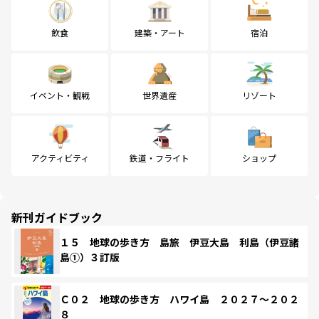
飲食
建築・アート
宿泊
イベント・観戦
世界遺産
リゾート
アクティビティ
鉄道・フライト
ショップ
新刊ガイドブック
１５ 地球の歩き方 島旅 伊豆大島 利島（伊豆諸
島①）３訂版
Ｃ０２ 地球の歩き方 ハワイ島 ２０２７～２０２
８