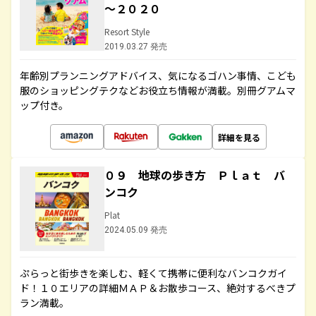
～２０２０
Resort Style
2019.03.27 発売
年齢別プランニングアドバイス、気になるゴハン事情、こども
服のショッピングテクなどお役立ち情報が満載。別冊グアムマ
ップ付き。
詳細を見る
０９ 地球の歩き方 Ｐｌａｔ バ
ンコク
Plat
2024.05.09 発売
ぷらっと街歩きを楽しむ、軽くて携帯に便利なバンコクガイ
ド！１０エリアの詳細ＭＡＰ＆お散歩コース、絶対するべきプ
ラン満載。