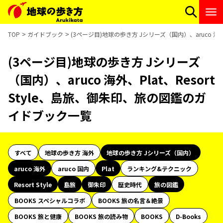
TOP
ガイドブック
(3ページ目)地球の歩き方 Jシリーズ（国内）、aruco 海外
(3ページ目)地球の歩き方 Jシリーズ
（国内）、aruco 海外、Plat、Resort
Style、島旅、御朱印、旅の図鑑のガ
イドブック一覧
すべて
地球の歩き方 海外
地球の歩き方 Jシリーズ（国内）
aruco 海外
aruco 国内
Plat
ランキング&テクニック
Resort Style
島旅
御朱印
歴史時代
旅の図鑑
BOOKS スペシャルコラボ
BOOKS 旅の名言＆絶景
BOOKS 旅と健康
BOOKS 旅の読み物
BOOKS
D-Books