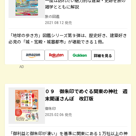
一度は訪れたい魅力的な建築・史跡を旅の
雑学とともに解説
旅の図鑑
2021.08.12 発売
「地球の歩き方」図鑑シリーズ第９弾は、歴史好き、建築好き
必見の「城・宮殿・城塞都市」が堪能できる１冊。
詳細を見る
AD
０９ 御朱印でめぐる関東の神社 週
末開運さんぽ 改訂版
御朱印
2025.02.06 発売
「御利益と御朱印が凄い」を基準に関東にある１万社以上の神