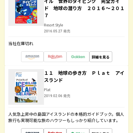
イル 世界のダイビング 完全ガイ
ド 地球の潜り方 ２０１６～２０１
７
Resort Style
2016.05.27 発売
当社在庫切れ
詳細を見る
１１ 地球の歩き方 Ｐｌａｔ アイ
スランド
Plat
2019.02.06 発売
人気急上昇中の島国アイスランドの本格的ガイドブック。個人
旅行も実現可能な旅のハウツーもしっかり紹介しています。