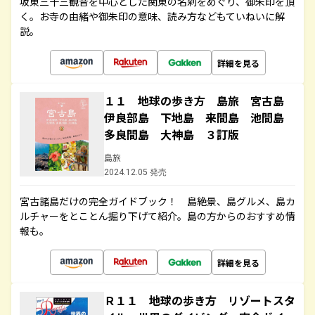
坂東三十三観音を中心とした関東の名刹をめぐり、御朱印を頂
く。お寺の由緒や御朱印の意味、読み方などもていねいに解
説。
詳細を見る
１１ 地球の歩き方 島旅 宮古島
伊良部島 下地島 来間島 池間島
多良間島 大神島 ３訂版
島旅
2024.12.05 発売
宮古諸島だけの完全ガイドブック！ 島絶景、島グルメ、島カ
ルチャーをとことん掘り下げて紹介。島の方からのおすすめ情
報も。
詳細を見る
Ｒ１１ 地球の歩き方 リゾートスタ