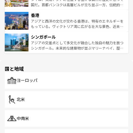
覧
を参照してほしい。
醸し出している。また、バラエティの豊かさとおいしさで
国だ。首都バンコクは高層ビルが立ち並ぶ一方、伝統的な
世界中の食通を魅了してやまないベトナム料理も魅力のひ
寺院や市場がいたるところに点在し、古きよき文化と現代
香港
とつ。フォーやバインミー、ベトナムコーヒーなどは、ぜ
の活気が交差している。北部ではチェンマイなどの山岳地
ひ現地で味わいたい。どの地域を訪れてもあたたかい人々
帯で自然と触れ合い、南部ではプーケットやクラビの美し
アジアと西洋の文化が交わる香港は、特有のエネルギーを
が旅行者を迎えてくれるので、きっと忘れられない旅にな
いビーチでリゾート気分を楽しむことができる。タイ料理
もっている。ヴィクトリア湾に広がる壮大な景色、近未来
るはずだ。 なお、新着のベトナム情報は
コンテンツ一覧
を
は世界的に有名で、屋台から高級レストランまで味覚を刺
的なアートスポット、そして歴史と現代が融合した町並
参照してほしい。
シンガポール
激する。気候は一年中温暖で、どの季節にも異なる楽しみ
み、どこを訪れても感動するはず。観光スポットが密集し
が待っている。親しみやすいタイの人々、仏教を中心とし
ており、効率よく見どころを回れるのも魅力。息をのむよ
アジアの交差点として多文化が融合した独自の魅力を放つ
た文化、そして多様な観光資源が、訪れる旅人を魅了し続
うな絶景から文化的な体験まで、香港を存分に楽しみ尽く
シンガポール。未来的な建築物が並ぶマリーナベイ、歴史
ける。 なお、新着のタイ情報は
コンテンツ一覧
を参照して
そう。 なお、新着の香港情報は
コンテンツ一覧
を参照して
と伝統を感じられるエスニックタウン、多数の緑豊かな公
ほしい。
ほしい。
園や自然保護区など、自然が調和した近代的な景観と文化
の多様性あふれるカラフルな町は、どこを歩いても新しい
国と地域
発見がある。さらに、治安のよさや充実した公共交通機関
も、旅行者にとっては魅力的なポイント。グルメも豊富
で、ホーカーズは地元の風情を楽しめる外せないスポット
ヨーロッパ
だ。訪れる人を飽きさせないシンガポールで、多様な魅力
を体感しよう。 なお、新着のシンガポール情報は
コンテン
ツ一覧
を参照してほしい。
北米
中南米