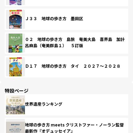
Ｊ３３ 地球の歩き方 墨田区
０２ 地球の歩き方 島旅 奄美大島 喜界島 加計
呂麻島（奄美群島１） ５訂版
Ｄ１７ 地球の歩き方 タイ ２０２７～２０２８
特設ページ
世界遺産ランキング
地球の歩き方 meets クリストファー・ノーラン監督
最新作『オデュッセイア』