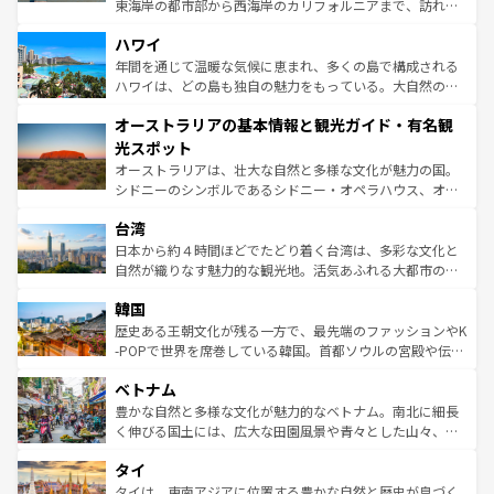
者向けの交通パス提供のサービスもあり、うまく活用すれ
東海岸の都市部から西海岸のカリフォルニアまで、訪れる
ば市内交通費無料で観光を楽しむこともできる。 なお、新
場所ごとに異なる風景と体験が待っている。ニューヨーク
着のスイス情報は
コンテンツ一覧
を参照してほしい。
ハワイ
のような巨大都市は、観光、ショッピング、エンターテイ
ンメントが詰まった刺激的なスポットだ。一方、アメリカ
年間を通じて温暖な気候に恵まれ、多くの島で構成される
西部には大自然が広がり、グランドキャニオンやイエロー
ハワイは、どの島も独自の魅力をもっている。大自然の神
ストーン国立公園といった絶景が堪能できる。さらに、南
秘を感じたいなら、火山が生み出した壮大な景観を誇るハ
オーストラリアの基本情報と観光ガイド・有名観
部のニューオーリンズでは、音楽と美食が融合した独特の
ワイ島は見逃せない。また、定番の観光地といえばオアフ
文化が魅力。旅行者はアメリカの各地域で異なる魅力を楽
島だが、静かな自然を求めるならマウイ島やカウアイ島が
光スポット
しみながら、その多様性と豊かな歴史を感じることができ
おすすめ。エメラルドグリーンに輝く海をはじめ、豊かな
オーストラリアは、壮大な自然と多様な文化が魅力の国。
るだろう。車でのロードトリップや列車の旅も、アメリカ
文化や歴史が息づいている。「アロハスピリット」と呼ば
シドニーのシンボルであるシドニー・オペラハウス、オー
ならではの贅沢な旅のスタイルだ。 なお、新着のアメリカ
れるおもてなしの心で訪れる人々を迎えてくれるハワイの
ストラリア東海岸北部に広がる大サンゴ礁地帯グレートバ
情報は
コンテンツ一覧
を参照してほしい。
人々、おいしいローカルフードやハワイアンミュージッ
台湾
リアリーフや大陸中央部にそびえるウルル（エアーズロッ
ク、伝統的なフラダンスなど、すべてがハワイの魅力を彩
ク）、タスマニアの美しい原生林やケアンズの熱帯雨林な
日本から約４時間ほどでたどり着く台湾は、多彩な文化と
っている。訪れるたびに新しい発見と感動が待っているハ
ど、見どころがたくさん。また、カフェやワイン、オージ
自然が織りなす魅力的な観光地。活気あふれる大都市の台
ワイを、存分に味わってほしい。 なお、新着のハワイ情報
ービーフなどの食文化も豊かで、美味しいものであふれて
北やノスタルジックな町並みが人気な九份（ジォウフェ
は
コンテンツ一覧
を参照してほしい。
韓国
いる。アクティビティも充実しており、サーフィンやダイ
ン）、静ひつな山岳地帯である台湾東部など、都市の喧騒
ビング、ハイキングなど、アウトドア好きにはたまらな
と山間の静けさが共存しており、訪れる人に新しい発見と
歴史ある王朝文化が残る一方で、最先端のファッションやK
い。オーストラリアの多彩な魅力を存分に味わいつくそ
驚きをもたらしてくれる。また、奥深い台湾の食文化も魅
-POPで世界を席巻している韓国。首都ソウルの宮殿や伝統
う。 なお、新着のオーストラリア情報は
コンテンツ一覧
を
力で、夜市などの屋台グルメから高級料理、ヘルシーで美
家屋が並ぶエリアでは韓国の歴史と文化に浸ることがで
参照してほしい。
ベトナム
容にもいいと評判のスイーツなど、バラエティ豊かな料理
き、地方に足を延ばせば四季折々の自然美を楽しむことが
が味わえる。 なお、新着の台湾情報は
コンテンツ一覧
を参
できる。そして、キムチや焼肉、絶品のストリートフード
豊かな自然と多様な文化が魅力的なベトナム。南北に細長
照してほしい。
まで、さまざまな韓国料理が待っている。夜には、韓国な
く伸びる国土には、広大な田園風景や青々とした山々、世
らではのナイトライフも堪能できる。あたたかいホスピタ
界遺産に登録された壮大な自然景観が点在し、都市部では
タイ
リティに包まれながら、韓国の多彩な魅力を心ゆくまで味
急速な発展と共に伝統が息づく。ハノイの古い町並みやホ
わってみてほしい。 なお、新着の韓国情報は
コンテンツ一
ーチミン市のフランス統治時代の建物も、独特の雰囲気を
タイは、東南アジアに位置する豊かな自然と歴史が息づく