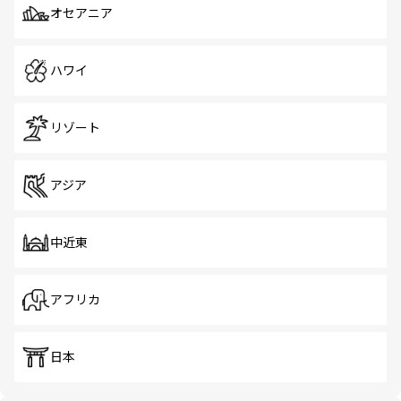
オセアニア
ハワイ
リゾート
アジア
中近東
アフリカ
日本