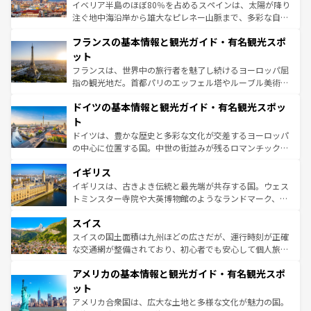
ピザやパスタなど、絶品のイタリア料理を堪能することも
イベリア半島のほぼ80％を占めるスペインは、太陽が降り
できる。朝目覚めてから夜眠るまで、すべての瞬間を楽し
注ぐ地中海沿岸から雄大なピレネー山脈まで、多彩な自然
ませてくれるイタリアで、忘れられない旅をしてみよう！
と文化が詰まったヨーロッパ屈指の旅行先だ。多様な地域
なお、新着のイタリア情報は
コンテンツ一覧
を参照してほ
フランスの基本情報と観光ガイド・有名観光スポ
文化が根付くこの国では、情熱的なフラメンコ、熱気あふ
しい。
れる闘牛、そして美味しいタパスが生活の一部となってい
ット
る。首都マドリードの洗練された雰囲気や、バルセロナの
フランスは、世界中の旅行者を魅了し続けるヨーロッパ屈
アートに溢れた街角から、地方では古代ローマ遺跡や中世
指の観光地だ。首都パリのエッフェル塔やルーブル美術館
の城塞都市、穏やかなビーチリゾートまで多彩な表情を見
といった象徴的なスポットから、田舎町の古風な美しさま
せる。地方によって風土や気候が異なるスペインはその個
ドイツの基本情報と観光ガイド・有名観光スポッ
で、幅広い魅力が詰まっている。華麗な宮殿、歴史的な大
性で訪れる人を魅了する。 なお、新着のスペイン情報は
コ
聖堂、美しいビーチ、そして豊かな自然が、訪れる者を心
ト
ンテンツ一覧
を参照してほしい。
から魅了する。また、フランスは美食の国としても知ら
ドイツは、豊かな歴史と多彩な文化が交差するヨーロッパ
れ、フランス料理はユネスコ無形文化遺産にも登録されて
の中心に位置する国。中世の街並みが残るロマンチック街
いる。シャンパンの発祥地であるランス、プロヴァンスの
道から、未来を先取りするようなモダンな都市まで多様な
香り高いラベンダー畑など、多彩な楽しみ方が可能だ。さ
イギリス
顔を持つこの国は、どこを歩いても飽きることがない。ベ
らに、パリ以外の地域にも魅力が溢れており、どの街角に
ルリンの文化的活気、バイエルン州のアルプスの絶景、そ
イギリスは、古きよき伝統と最先端が共存する国。ウェス
も豊かな歴史と文化が息づいている。パリ以外の個性あふ
してライン川沿いのワイン畑といった風景は必見。ビール
トミンスター寺院や大英博物館のようなランドマーク、歴
れる地方に足を運ぶとそれぞれで全く異なる文化を体験で
とソーセージを味わいながら地元の人と過ごす楽しい時間
史ある大学都市、美しい丘陵地帯や牧歌的な風景など、エ
きるだろう。 なお、新着のフランス情報は
コンテンツ一覧
スイス
は、お酒好きな人にはぜひ体験してほしい。 なお、新着の
リアごとに異なる魅力がある。また、優雅なアフタヌーン
を参照してほしい。
ドイツ情報は
コンテンツ一覧
を参照してほしい。
ティー、ビール好きにはたまらない英国パブ、サッカー観
スイスの国土面積は九州ほどの広さだが、運行時刻が正確
戦など、本場だからこそできる体験も豊富。イギリスを旅
な交通網が整備されており、初心者でも安心して個人旅行
して楽しみつくそう。 なお、新着のイギリス情報は
コンテ
を楽しめる。日本同様に時刻表どおりの旅が可能だ。中世
アメリカの基本情報と観光ガイド・有名観光スポ
ンツ一覧
を参照してほしい。
の建物がそのまま残る町や、スイスならではのユニークな
博物館もあり、アルプス観光だけでなく町歩きも満喫する
ット
ことができる。国民の所得が高いため物価も高いが、旅行
アメリカ合衆国は、広大な土地と多様な文化が魅力の国。