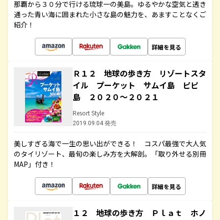
那覇から３０分で行ける琉球一の美島。ゆるやかな空気と透き
通った青い海に囲まれた小さな島の魅力を、あますことなくご
紹介！
詳細を見る
Ｒ１２ 地球の歩き方 リゾートスタ
イル プーケット サムイ島 ピピ
島 ２０２０～２０２１
Resort Style
2019.09.04 発売
美しすぎる海で一生の思い出ができる！ コスパ最強で大人気
のタイリゾート、最旬の楽しみ方を大解剖。「取り外せる別冊
MAP」付き！
詳細を見る
１２ 地球の歩き方 Ｐｌａｔ ホノ