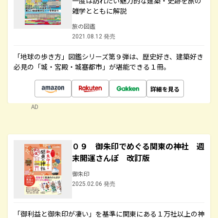
一度は訪れたい魅力的な建築・史跡を旅の
雑学とともに解説
旅の図鑑
2021.08.12 発売
「地球の歩き方」図鑑シリーズ第９弾は、歴史好き、建築好き
必見の「城・宮殿・城塞都市」が堪能できる１冊。
詳細を見る
AD
０９ 御朱印でめぐる関東の神社 週
末開運さんぽ 改訂版
御朱印
2025.02.06 発売
「御利益と御朱印が凄い」を基準に関東にある１万社以上の神