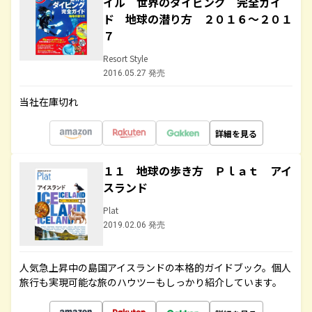
イル 世界のダイビング 完全ガイ
ド 地球の潜り方 ２０１６～２０１
７
Resort Style
2016.05.27 発売
当社在庫切れ
詳細を見る
１１ 地球の歩き方 Ｐｌａｔ アイ
スランド
Plat
2019.02.06 発売
人気急上昇中の島国アイスランドの本格的ガイドブック。個人
旅行も実現可能な旅のハウツーもしっかり紹介しています。