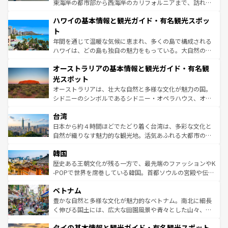
者向けの交通パス提供のサービスもあり、うまく活用すれ
東海岸の都市部から西海岸のカリフォルニアまで、訪れる
ば市内交通費無料で観光を楽しむこともできる。 なお、新
場所ごとに異なる風景と体験が待っている。ニューヨーク
着のスイス情報は
コンテンツ一覧
を参照してほしい。
ハワイの基本情報と観光ガイド・有名観光スポッ
のような巨大都市は、観光、ショッピング、エンターテイ
ンメントが詰まった刺激的なスポットだ。一方、アメリカ
ト
西部には大自然が広がり、グランドキャニオンやイエロー
年間を通じて温暖な気候に恵まれ、多くの島で構成される
ストーン国立公園といった絶景が堪能できる。さらに、南
ハワイは、どの島も独自の魅力をもっている。大自然の神
部のニューオーリンズでは、音楽と美食が融合した独特の
秘を感じたいなら、火山が生み出した壮大な景観を誇るハ
文化が魅力。旅行者はアメリカの各地域で異なる魅力を楽
オーストラリアの基本情報と観光ガイド・有名観
ワイ島は見逃せない。また、定番の観光地といえばオアフ
しみながら、その多様性と豊かな歴史を感じることができ
島だが、静かな自然を求めるならマウイ島やカウアイ島が
光スポット
るだろう。車でのロードトリップや列車の旅も、アメリカ
おすすめ。エメラルドグリーンに輝く海をはじめ、豊かな
オーストラリアは、壮大な自然と多様な文化が魅力の国。
ならではの贅沢な旅のスタイルだ。 なお、新着のアメリカ
文化や歴史が息づいている。「アロハスピリット」と呼ば
シドニーのシンボルであるシドニー・オペラハウス、オー
情報は
コンテンツ一覧
を参照してほしい。
れるおもてなしの心で訪れる人々を迎えてくれるハワイの
ストラリア東海岸北部に広がる大サンゴ礁地帯グレートバ
人々、おいしいローカルフードやハワイアンミュージッ
台湾
リアリーフや大陸中央部にそびえるウルル（エアーズロッ
ク、伝統的なフラダンスなど、すべてがハワイの魅力を彩
ク）、タスマニアの美しい原生林やケアンズの熱帯雨林な
日本から約４時間ほどでたどり着く台湾は、多彩な文化と
っている。訪れるたびに新しい発見と感動が待っているハ
ど、見どころがたくさん。また、カフェやワイン、オージ
自然が織りなす魅力的な観光地。活気あふれる大都市の台
ワイを、存分に味わってほしい。 なお、新着のハワイ情報
ービーフなどの食文化も豊かで、美味しいものであふれて
北やノスタルジックな町並みが人気な九份（ジォウフェ
は
コンテンツ一覧
を参照してほしい。
韓国
いる。アクティビティも充実しており、サーフィンやダイ
ン）、静ひつな山岳地帯である台湾東部など、都市の喧騒
ビング、ハイキングなど、アウトドア好きにはたまらな
と山間の静けさが共存しており、訪れる人に新しい発見と
歴史ある王朝文化が残る一方で、最先端のファッションやK
い。オーストラリアの多彩な魅力を存分に味わいつくそ
驚きをもたらしてくれる。また、奥深い台湾の食文化も魅
-POPで世界を席巻している韓国。首都ソウルの宮殿や伝統
う。 なお、新着のオーストラリア情報は
コンテンツ一覧
を
力で、夜市などの屋台グルメから高級料理、ヘルシーで美
家屋が並ぶエリアでは韓国の歴史と文化に浸ることがで
参照してほしい。
ベトナム
容にもいいと評判のスイーツなど、バラエティ豊かな料理
き、地方に足を延ばせば四季折々の自然美を楽しむことが
が味わえる。 なお、新着の台湾情報は
コンテンツ一覧
を参
できる。そして、キムチや焼肉、絶品のストリートフード
豊かな自然と多様な文化が魅力的なベトナム。南北に細長
照してほしい。
まで、さまざまな韓国料理が待っている。夜には、韓国な
く伸びる国土には、広大な田園風景や青々とした山々、世
らではのナイトライフも堪能できる。あたたかいホスピタ
界遺産に登録された壮大な自然景観が点在し、都市部では
タイの基本情報と観光ガイド・有名観光スポット
リティに包まれながら、韓国の多彩な魅力を心ゆくまで味
急速な発展と共に伝統が息づく。ハノイの古い町並みやホ