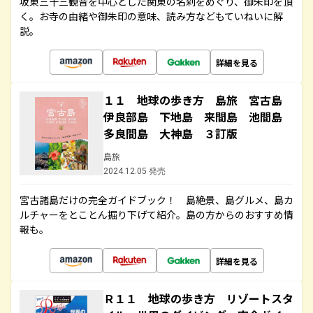
坂東三十三観音を中心とした関東の名刹をめぐり、御朱印を頂
く。お寺の由緒や御朱印の意味、読み方などもていねいに解
説。
詳細を見る
１１ 地球の歩き方 島旅 宮古島
伊良部島 下地島 来間島 池間島
多良間島 大神島 ３訂版
島旅
2024.12.05 発売
宮古諸島だけの完全ガイドブック！ 島絶景、島グルメ、島カ
ルチャーをとことん掘り下げて紹介。島の方からのおすすめ情
報も。
詳細を見る
Ｒ１１ 地球の歩き方 リゾートスタ