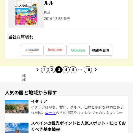
ルル
Plat
2016.12.22 発売
当社在庫切れ
詳細を見る
…
1
2
3
4
5
18
AD
AD
人気の国と地域から探す
イタリア
イタリアは歴史、文化、グルメ、自然と多彩な魅力にあふ
れた国。
ローマ
の古代遺跡やフィレンツェのルネッサンス
美術、ヴェネツィアの運河など、歴史あるスポットはもち
スペインの観光ポイントと人気スポット・知ってお
ろん、トスカーナの美しい田園風景やアマルフィ海岸の絶
景など、自然景観も見逃せない。観光の合間には、本場の
くべき基本情報