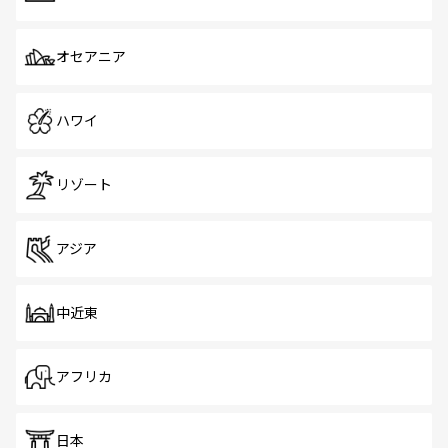
オセアニア
ハワイ
リゾート
アジア
中近東
アフリカ
日本