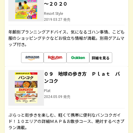
～２０２０
Resort Style
2019.03.27 発売
年齢別プランニングアドバイス、気になるゴハン事情、こども
服のショッピングテクなどお役立ち情報が満載。別冊グアムマ
ップ付き。
詳細を見る
０９ 地球の歩き方 Ｐｌａｔ バ
ンコク
Plat
2024.05.09 発売
ぷらっと街歩きを楽しむ、軽くて携帯に便利なバンコクガイ
ド！１０エリアの詳細ＭＡＰ＆お散歩コース、絶対するべきプ
ラン満載。