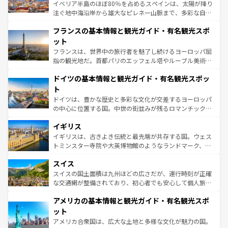
ピザやパスタなど、絶品のイタリア料理を堪能することも
イベリア半島のほぼ80％を占めるスペインは、太陽が降り
できる。朝目覚めてから夜眠るまで、すべての瞬間を楽し
注ぐ地中海沿岸から雄大なピレネー山脈まで、多彩な自然
ませてくれるイタリアで、忘れられない旅をしてみよう！
と文化が詰まったヨーロッパ屈指の旅行先だ。多様な地域
なお、新着のイタリア情報は
コンテンツ一覧
を参照してほ
フランスの基本情報と観光ガイド・有名観光スポ
文化が根付くこの国では、情熱的なフラメンコ、熱気あふ
しい。
れる闘牛、そして美味しいタパスが生活の一部となってい
ット
る。首都マドリードの洗練された雰囲気や、バルセロナの
フランスは、世界中の旅行者を魅了し続けるヨーロッパ屈
アートに溢れた街角から、地方では古代ローマ遺跡や中世
指の観光地だ。首都パリのエッフェル塔やルーブル美術館
の城塞都市、穏やかなビーチリゾートまで多彩な表情を見
といった象徴的なスポットから、田舎町の古風な美しさま
せる。地方によって風土や気候が異なるスペインはその個
ドイツの基本情報と観光ガイド・有名観光スポッ
で、幅広い魅力が詰まっている。華麗な宮殿、歴史的な大
性で訪れる人を魅了する。 なお、新着のスペイン情報は
コ
聖堂、美しいビーチ、そして豊かな自然が、訪れる者を心
ト
ンテンツ一覧
を参照してほしい。
から魅了する。また、フランスは美食の国としても知ら
ドイツは、豊かな歴史と多彩な文化が交差するヨーロッパ
れ、フランス料理はユネスコ無形文化遺産にも登録されて
の中心に位置する国。中世の街並みが残るロマンチック街
いる。シャンパンの発祥地であるランス、プロヴァンスの
道から、未来を先取りするようなモダンな都市まで多様な
香り高いラベンダー畑など、多彩な楽しみ方が可能だ。さ
イギリス
顔を持つこの国は、どこを歩いても飽きることがない。ベ
らに、パリ以外の地域にも魅力が溢れており、どの街角に
ルリンの文化的活気、バイエルン州のアルプスの絶景、そ
イギリスは、古きよき伝統と最先端が共存する国。ウェス
も豊かな歴史と文化が息づいている。パリ以外の個性あふ
してライン川沿いのワイン畑といった風景は必見。ビール
トミンスター寺院や大英博物館のようなランドマーク、歴
れる地方に足を運ぶとそれぞれで全く異なる文化を体験で
とソーセージを味わいながら地元の人と過ごす楽しい時間
史ある大学都市、美しい丘陵地帯や牧歌的な風景など、エ
きるだろう。 なお、新着のフランス情報は
コンテンツ一覧
スイス
は、お酒好きな人にはぜひ体験してほしい。 なお、新着の
リアごとに異なる魅力がある。また、優雅なアフタヌーン
を参照してほしい。
ドイツ情報は
コンテンツ一覧
を参照してほしい。
ティー、ビール好きにはたまらない英国パブ、サッカー観
スイスの国土面積は九州ほどの広さだが、運行時刻が正確
戦など、本場だからこそできる体験も豊富。イギリスを旅
な交通網が整備されており、初心者でも安心して個人旅行
して楽しみつくそう。 なお、新着のイギリス情報は
コンテ
を楽しめる。日本同様に時刻表どおりの旅が可能だ。中世
アメリカの基本情報と観光ガイド・有名観光スポ
ンツ一覧
を参照してほしい。
の建物がそのまま残る町や、スイスならではのユニークな
博物館もあり、アルプス観光だけでなく町歩きも満喫する
ット
ことができる。国民の所得が高いため物価も高いが、旅行
アメリカ合衆国は、広大な土地と多様な文化が魅力の国。