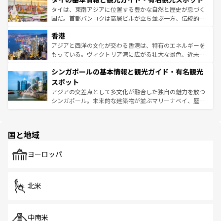
わってみてほしい。 なお、新着の韓国情報は
コンテンツ一
ーチミン市のフランス統治時代の建物も、独特の雰囲気を
タイは、東南アジアに位置する豊かな自然と歴史が息づく
覧
を参照してほしい。
醸し出している。また、バラエティの豊かさとおいしさで
国だ。首都バンコクは高層ビルが立ち並ぶ一方、伝統的な
世界中の食通を魅了してやまないベトナム料理も魅力のひ
寺院や市場がいたるところに点在し、古きよき文化と現代
香港
とつ。フォーやバインミー、ベトナムコーヒーなどは、ぜ
の活気が交差している。北部ではチェンマイなどの山岳地
ひ現地で味わいたい。どの地域を訪れてもあたたかい人々
帯で自然と触れ合い、南部ではプーケットやクラビの美し
アジアと西洋の文化が交わる香港は、特有のエネルギーを
が旅行者を迎えてくれるので、きっと忘れられない旅にな
いビーチでリゾート気分を楽しむことができる。タイ料理
もっている。ヴィクトリア湾に広がる壮大な景色、近未来
るはずだ。 なお、新着のベトナム情報は
コンテンツ一覧
を
は世界的に有名で、屋台から高級レストランまで味覚を刺
的なアートスポット、そして歴史と現代が融合した町並
参照してほしい。
シンガポールの基本情報と観光ガイド・有名観光
激する。気候は一年中温暖で、どの季節にも異なる楽しみ
み、どこを訪れても感動するはず。観光スポットが密集し
が待っている。親しみやすいタイの人々、仏教を中心とし
ており、効率よく見どころを回れるのも魅力。息をのむよ
スポット
た文化、そして多様な観光資源が、訪れる旅人を魅了し続
うな絶景から文化的な体験まで、香港を存分に楽しみ尽く
アジアの交差点として多文化が融合した独自の魅力を放つ
ける。 なお、新着のタイ情報は
コンテンツ一覧
を参照して
そう。 なお、新着の香港情報は
コンテンツ一覧
を参照して
シンガポール。未来的な建築物が並ぶマリーナベイ、歴史
ほしい。
ほしい。
と伝統を感じられるエスニックタウン、多数の緑豊かな公
園や自然保護区など、自然が調和した近代的な景観と文化
の多様性あふれるカラフルな町は、どこを歩いても新しい
国と地域
発見がある。さらに、治安のよさや充実した公共交通機関
も、旅行者にとっては魅力的なポイント。グルメも豊富
で、ホーカーズは地元の風情を楽しめる外せないスポット
ヨーロッパ
だ。訪れる人を飽きさせないシンガポールで、多様な魅力
を体感しよう。 なお、新着のシンガポール情報は
コンテン
ツ一覧
を参照してほしい。
北米
中南米