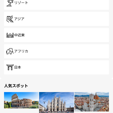
リゾート
アジア
中近東
アフリカ
日本
人気スポット