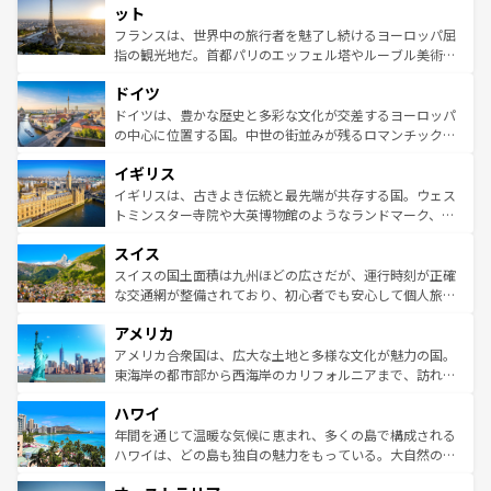
なお、新着のイタリア情報は
コンテンツ一覧
を参照してほ
れる闘牛、そして美味しいタパスが生活の一部となってい
ット
しい。
る。首都マドリードの洗練された雰囲気や、バルセロナの
フランスは、世界中の旅行者を魅了し続けるヨーロッパ屈
アートに溢れた街角から、地方では古代ローマ遺跡や中世
指の観光地だ。首都パリのエッフェル塔やルーブル美術館
の城塞都市、穏やかなビーチリゾートまで多彩な表情を見
といった象徴的なスポットから、田舎町の古風な美しさま
せる。地方によって風土や気候が異なるスペインはその個
ドイツ
で、幅広い魅力が詰まっている。華麗な宮殿、歴史的な大
性で訪れる人を魅了する。 なお、新着のスペイン情報は
コ
聖堂、美しいビーチ、そして豊かな自然が、訪れる者を心
ドイツは、豊かな歴史と多彩な文化が交差するヨーロッパ
ンテンツ一覧
を参照してほしい。
から魅了する。また、フランスは美食の国としても知ら
の中心に位置する国。中世の街並みが残るロマンチック街
れ、フランス料理はユネスコ無形文化遺産にも登録されて
道から、未来を先取りするようなモダンな都市まで多様な
イギリス
いる。シャンパンの発祥地であるランス、プロヴァンスの
顔を持つこの国は、どこを歩いても飽きることがない。ベ
香り高いラベンダー畑など、多彩な楽しみ方が可能だ。さ
ルリンの文化的活気、バイエルン州のアルプスの絶景、そ
イギリスは、古きよき伝統と最先端が共存する国。ウェス
らに、パリ以外の地域にも魅力が溢れており、どの街角に
してライン川沿いのワイン畑といった風景は必見。ビール
トミンスター寺院や大英博物館のようなランドマーク、歴
も豊かな歴史と文化が息づいている。パリ以外の個性あふ
とソーセージを味わいながら地元の人と過ごす楽しい時間
史ある大学都市、美しい丘陵地帯や牧歌的な風景など、エ
れる地方に足を運ぶとそれぞれで全く異なる文化を体験で
スイス
は、お酒好きな人にはぜひ体験してほしい。 なお、新着の
リアごとに異なる魅力がある。また、優雅なアフタヌーン
きるだろう。 なお、新着のフランス情報は
コンテンツ一覧
ドイツ情報は
コンテンツ一覧
を参照してほしい。
ティー、ビール好きにはたまらない英国パブ、サッカー観
スイスの国土面積は九州ほどの広さだが、運行時刻が正確
を参照してほしい。
戦など、本場だからこそできる体験も豊富。イギリスを旅
な交通網が整備されており、初心者でも安心して個人旅行
して楽しみつくそう。 なお、新着のイギリス情報は
コンテ
を楽しめる。日本同様に時刻表どおりの旅が可能だ。中世
アメリカ
ンツ一覧
を参照してほしい。
の建物がそのまま残る町や、スイスならではのユニークな
博物館もあり、アルプス観光だけでなく町歩きも満喫する
アメリカ合衆国は、広大な土地と多様な文化が魅力の国。
ことができる。国民の所得が高いため物価も高いが、旅行
東海岸の都市部から西海岸のカリフォルニアまで、訪れる
者向けの交通パス提供のサービスもあり、うまく活用すれ
場所ごとに異なる風景と体験が待っている。ニューヨーク
ハワイ
ば市内交通費無料で観光を楽しむこともできる。 なお、新
のような巨大都市は、観光、ショッピング、エンターテイ
着のスイス情報は
コンテンツ一覧
を参照してほしい。
ンメントが詰まった刺激的なスポットだ。一方、アメリカ
年間を通じて温暖な気候に恵まれ、多くの島で構成される
西部には大自然が広がり、グランドキャニオンやイエロー
ハワイは、どの島も独自の魅力をもっている。大自然の神
ストーン国立公園といった絶景が堪能できる。さらに、南
秘を感じたいなら、火山が生み出した壮大な景観を誇るハ