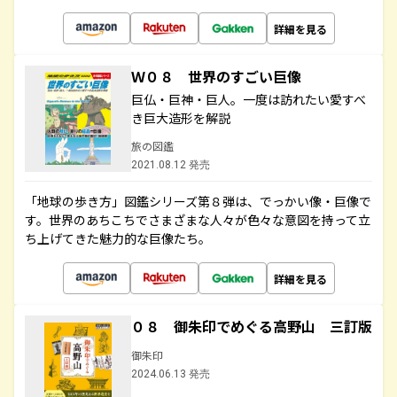
詳細を見る
Ｗ０８ 世界のすごい巨像
巨仏・巨神・巨人。一度は訪れたい愛すべ
き巨大造形を解説
旅の図鑑
2021.08.12 発売
「地球の歩き方」図鑑シリーズ第８弾は、でっかい像・巨像で
す。世界のあちこちでさまざまな人々が色々な意図を持って立
ち上げてきた魅力的な巨像たち。
詳細を見る
０８ 御朱印でめぐる高野山 三訂版
御朱印
2024.06.13 発売