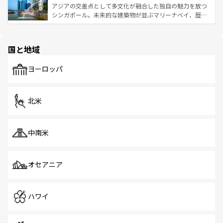
が待っている。親しみやすいタイの人々、仏教を中心とし
ており、効率よく見どころを回れるのも魅力。息をのむよ
アジアの交差点として多文化が融合した独自の魅力を放つ
た文化、そして多様な観光資源が、訪れる旅人を魅了し続
うな絶景から文化的な体験まで、香港を存分に楽しみ尽く
シンガポール。未来的な建築物が並ぶマリーナベイ、歴史
ける。 なお、新着のタイ情報は
コンテンツ一覧
を参照して
そう。 なお、新着の香港情報は
コンテンツ一覧
を参照して
と伝統を感じられるエスニックタウン、多数の緑豊かな公
ほしい。
ほしい。
園や自然保護区など、自然が調和した近代的な景観と文化
の多様性あふれるカラフルな町は、どこを歩いても新しい
国と地域
発見がある。さらに、治安のよさや充実した公共交通機関
も、旅行者にとっては魅力的なポイント。グルメも豊富
で、ホーカーズは地元の風情を楽しめる外せないスポット
ヨーロッパ
だ。訪れる人を飽きさせないシンガポールで、多様な魅力
を体感しよう。 なお、新着のシンガポール情報は
コンテン
ツ一覧
を参照してほしい。
北米
中南米
オセアニア
ハワイ