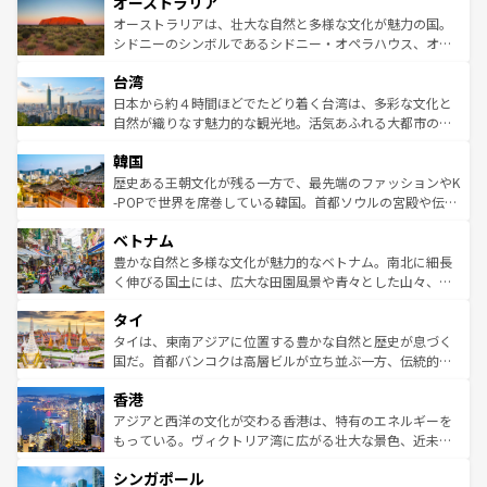
オーストラリア
部のニューオーリンズでは、音楽と美食が融合した独特の
ワイ島は見逃せない。また、定番の観光地といえばオアフ
文化が魅力。旅行者はアメリカの各地域で異なる魅力を楽
島だが、静かな自然を求めるならマウイ島やカウアイ島が
オーストラリアは、壮大な自然と多様な文化が魅力の国。
しみながら、その多様性と豊かな歴史を感じることができ
おすすめ。エメラルドグリーンに輝く海をはじめ、豊かな
シドニーのシンボルであるシドニー・オペラハウス、オー
るだろう。車でのロードトリップや列車の旅も、アメリカ
文化や歴史が息づいている。「アロハスピリット」と呼ば
ストラリア東海岸北部に広がる大サンゴ礁地帯グレートバ
ならではの贅沢な旅のスタイルだ。 なお、新着のアメリカ
台湾
れるおもてなしの心で訪れる人々を迎えてくれるハワイの
リアリーフや大陸中央部にそびえるウルル（エアーズロッ
情報は
コンテンツ一覧
を参照してほしい。
人々、おいしいローカルフードやハワイアンミュージッ
ク）、タスマニアの美しい原生林やケアンズの熱帯雨林な
日本から約４時間ほどでたどり着く台湾は、多彩な文化と
ク、伝統的なフラダンスなど、すべてがハワイの魅力を彩
ど、見どころがたくさん。また、カフェやワイン、オージ
自然が織りなす魅力的な観光地。活気あふれる大都市の台
っている。訪れるたびに新しい発見と感動が待っているハ
ービーフなどの食文化も豊かで、美味しいものであふれて
北やノスタルジックな町並みが人気な九份（ジォウフェ
ワイを、存分に味わってほしい。 なお、新着のハワイ情報
韓国
いる。アクティビティも充実しており、サーフィンやダイ
ン）、静ひつな山岳地帯である台湾東部など、都市の喧騒
は
コンテンツ一覧
を参照してほしい。
ビング、ハイキングなど、アウトドア好きにはたまらな
と山間の静けさが共存しており、訪れる人に新しい発見と
歴史ある王朝文化が残る一方で、最先端のファッションやK
い。オーストラリアの多彩な魅力を存分に味わいつくそ
驚きをもたらしてくれる。また、奥深い台湾の食文化も魅
-POPで世界を席巻している韓国。首都ソウルの宮殿や伝統
う。 なお、新着のオーストラリア情報は
コンテンツ一覧
を
力で、夜市などの屋台グルメから高級料理、ヘルシーで美
家屋が並ぶエリアでは韓国の歴史と文化に浸ることがで
参照してほしい。
ベトナム
容にもいいと評判のスイーツなど、バラエティ豊かな料理
き、地方に足を延ばせば四季折々の自然美を楽しむことが
が味わえる。 なお、新着の台湾情報は
コンテンツ一覧
を参
できる。そして、キムチや焼肉、絶品のストリートフード
豊かな自然と多様な文化が魅力的なベトナム。南北に細長
照してほしい。
まで、さまざまな韓国料理が待っている。夜には、韓国な
く伸びる国土には、広大な田園風景や青々とした山々、世
らではのナイトライフも堪能できる。あたたかいホスピタ
界遺産に登録された壮大な自然景観が点在し、都市部では
タイ
リティに包まれながら、韓国の多彩な魅力を心ゆくまで味
急速な発展と共に伝統が息づく。ハノイの古い町並みやホ
わってみてほしい。 なお、新着の韓国情報は
コンテンツ一
ーチミン市のフランス統治時代の建物も、独特の雰囲気を
タイは、東南アジアに位置する豊かな自然と歴史が息づく
覧
を参照してほしい。
醸し出している。また、バラエティの豊かさとおいしさで
国だ。首都バンコクは高層ビルが立ち並ぶ一方、伝統的な
世界中の食通を魅了してやまないベトナム料理も魅力のひ
寺院や市場がいたるところに点在し、古きよき文化と現代
香港
とつ。フォーやバインミー、ベトナムコーヒーなどは、ぜ
の活気が交差している。北部ではチェンマイなどの山岳地
ひ現地で味わいたい。どの地域を訪れてもあたたかい人々
帯で自然と触れ合い、南部ではプーケットやクラビの美し
アジアと西洋の文化が交わる香港は、特有のエネルギーを
が旅行者を迎えてくれるので、きっと忘れられない旅にな
いビーチでリゾート気分を楽しむことができる。タイ料理
もっている。ヴィクトリア湾に広がる壮大な景色、近未来
るはずだ。 なお、新着のベトナム情報は
コンテンツ一覧
を
は世界的に有名で、屋台から高級レストランまで味覚を刺
的なアートスポット、そして歴史と現代が融合した町並
参照してほしい。
シンガポール
激する。気候は一年中温暖で、どの季節にも異なる楽しみ
み、どこを訪れても感動するはず。観光スポットが密集し