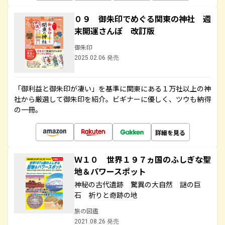
０９ 御朱印でめぐる関東の神社 週
末開運さんぽ 改訂版
御朱印
2025.02.06 発売
「御利益と御朱印が凄い」を基準に関東にある１万社以上の神
社から厳選して御朱印を紹介。ビギナーに優しく、ツウも納得
の一冊。
詳細を見る
Ｗ１０ 世界１９７ヵ国のふしぎな聖
地＆パワースポット
神秘の古代遺跡 驚異の大自然 謎の巨
石 祈りと奇跡の地
旅の図鑑
2021.08.26 発売