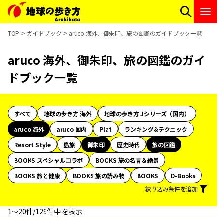
TOP
ガイドブック
aruco 海外、御朱印、旅の図鑑のガイドブック一覧
aruco 海外、御朱印、旅の図鑑のガイ
ドブック一覧
すべて
地球の歩き方 海外
地球の歩き方 Jシリーズ（国内）
aruco 海外
aruco 国内
Plat
ランキング&テクニック
Resort Style
島旅
御朱印
歴史時代
旅の図鑑
BOOKS スペシャルコラボ
BOOKS 旅の名言＆絶景
BOOKS 旅と健康
BOOKS 旅の読み物
BOOKS
D-Books
絞り込み条件を追加
1〜20件/129件中 を表示