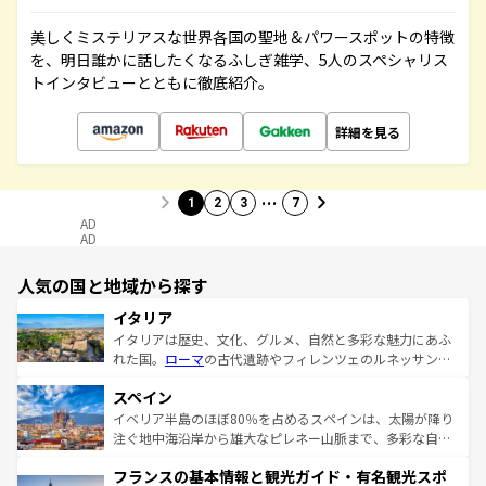
美しくミステリアスな世界各国の聖地＆パワースポットの特徴
を、明日誰かに話したくなるふしぎ雑学、5人のスペシャリス
トインタビューとともに徹底紹介。
詳細を見る
…
1
2
3
7
AD
AD
人気の国と地域から探す
イタリア
イタリアは歴史、文化、グルメ、自然と多彩な魅力にあふ
れた国。
ローマ
の古代遺跡やフィレンツェのルネッサンス
美術、ヴェネツィアの運河など、歴史あるスポットはもち
スペイン
ろん、トスカーナの美しい田園風景やアマルフィ海岸の絶
景など、自然景観も見逃せない。観光の合間には、本場の
イベリア半島のほぼ80％を占めるスペインは、太陽が降り
ピザやパスタなど、絶品のイタリア料理を堪能することも
注ぐ地中海沿岸から雄大なピレネー山脈まで、多彩な自然
できる。朝目覚めてから夜眠るまで、すべての瞬間を楽し
と文化が詰まったヨーロッパ屈指の旅行先だ。多様な地域
フランスの基本情報と観光ガイド・有名観光スポ
ませてくれるイタリアで、忘れられない旅をしてみよう！
文化が根付くこの国では、情熱的なフラメンコ、熱気あふ