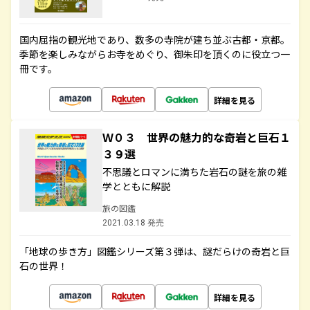
国内屈指の観光地であり、数多の寺院が建ち並ぶ古都・京都。
季節を楽しみながらお寺をめぐり、御朱印を頂くのに役立つ一
冊です。
詳細を見る
Ｗ０３ 世界の魅力的な奇岩と巨石１
３９選
不思議とロマンに満ちた岩石の謎を旅の雑
学とともに解説
旅の図鑑
2021.03.18 発売
「地球の歩き方」図鑑シリーズ第３弾は、謎だらけの奇岩と巨
石の世界！
詳細を見る