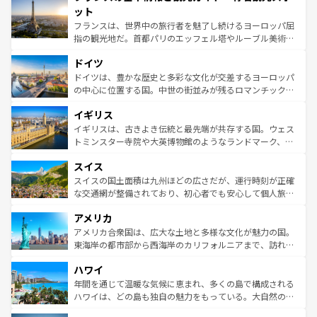
なお、新着のイタリア情報は
コンテンツ一覧
を参照してほ
れる闘牛、そして美味しいタパスが生活の一部となってい
ット
しい。
る。首都マドリードの洗練された雰囲気や、バルセロナの
フランスは、世界中の旅行者を魅了し続けるヨーロッパ屈
アートに溢れた街角から、地方では古代ローマ遺跡や中世
指の観光地だ。首都パリのエッフェル塔やルーブル美術館
の城塞都市、穏やかなビーチリゾートまで多彩な表情を見
といった象徴的なスポットから、田舎町の古風な美しさま
せる。地方によって風土や気候が異なるスペインはその個
ドイツ
で、幅広い魅力が詰まっている。華麗な宮殿、歴史的な大
性で訪れる人を魅了する。 なお、新着のスペイン情報は
コ
聖堂、美しいビーチ、そして豊かな自然が、訪れる者を心
ドイツは、豊かな歴史と多彩な文化が交差するヨーロッパ
ンテンツ一覧
を参照してほしい。
から魅了する。また、フランスは美食の国としても知ら
の中心に位置する国。中世の街並みが残るロマンチック街
れ、フランス料理はユネスコ無形文化遺産にも登録されて
道から、未来を先取りするようなモダンな都市まで多様な
イギリス
いる。シャンパンの発祥地であるランス、プロヴァンスの
顔を持つこの国は、どこを歩いても飽きることがない。ベ
香り高いラベンダー畑など、多彩な楽しみ方が可能だ。さ
ルリンの文化的活気、バイエルン州のアルプスの絶景、そ
イギリスは、古きよき伝統と最先端が共存する国。ウェス
らに、パリ以外の地域にも魅力が溢れており、どの街角に
してライン川沿いのワイン畑といった風景は必見。ビール
トミンスター寺院や大英博物館のようなランドマーク、歴
も豊かな歴史と文化が息づいている。パリ以外の個性あふ
とソーセージを味わいながら地元の人と過ごす楽しい時間
史ある大学都市、美しい丘陵地帯や牧歌的な風景など、エ
れる地方に足を運ぶとそれぞれで全く異なる文化を体験で
スイス
は、お酒好きな人にはぜひ体験してほしい。 なお、新着の
リアごとに異なる魅力がある。また、優雅なアフタヌーン
きるだろう。 なお、新着のフランス情報は
コンテンツ一覧
ドイツ情報は
コンテンツ一覧
を参照してほしい。
ティー、ビール好きにはたまらない英国パブ、サッカー観
スイスの国土面積は九州ほどの広さだが、運行時刻が正確
を参照してほしい。
戦など、本場だからこそできる体験も豊富。イギリスを旅
な交通網が整備されており、初心者でも安心して個人旅行
して楽しみつくそう。 なお、新着のイギリス情報は
コンテ
を楽しめる。日本同様に時刻表どおりの旅が可能だ。中世
アメリカ
ンツ一覧
を参照してほしい。
の建物がそのまま残る町や、スイスならではのユニークな
博物館もあり、アルプス観光だけでなく町歩きも満喫する
アメリカ合衆国は、広大な土地と多様な文化が魅力の国。
ことができる。国民の所得が高いため物価も高いが、旅行
東海岸の都市部から西海岸のカリフォルニアまで、訪れる
者向けの交通パス提供のサービスもあり、うまく活用すれ
場所ごとに異なる風景と体験が待っている。ニューヨーク
ハワイ
ば市内交通費無料で観光を楽しむこともできる。 なお、新
のような巨大都市は、観光、ショッピング、エンターテイ
着のスイス情報は
コンテンツ一覧
を参照してほしい。
ンメントが詰まった刺激的なスポットだ。一方、アメリカ
年間を通じて温暖な気候に恵まれ、多くの島で構成される
西部には大自然が広がり、グランドキャニオンやイエロー
ハワイは、どの島も独自の魅力をもっている。大自然の神
ストーン国立公園といった絶景が堪能できる。さらに、南
秘を感じたいなら、火山が生み出した壮大な景観を誇るハ