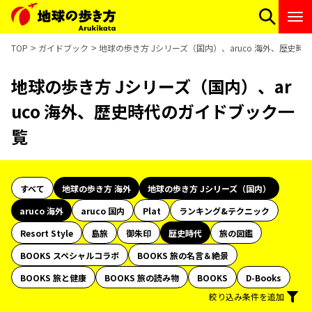
TOP
ガイドブック
地球の歩き方 Jシリーズ（国内）、aruco 海外、歴史
地球の歩き方 Jシリーズ（国内）、ar
uco 海外、歴史時代のガイドブック一
覧
すべて
地球の歩き方 海外
地球の歩き方 Jシリーズ（国内）
aruco 海外
aruco 国内
Plat
ランキング&テクニック
Resort Style
島旅
御朱印
歴史時代
旅の図鑑
BOOKS スペシャルコラボ
BOOKS 旅の名言＆絶景
BOOKS 旅と健康
BOOKS 旅の読み物
BOOKS
D-Books
絞り込み条件を追加