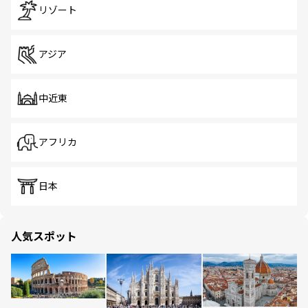
リゾート
アジア
中近東
アフリカ
日本
人気スポット