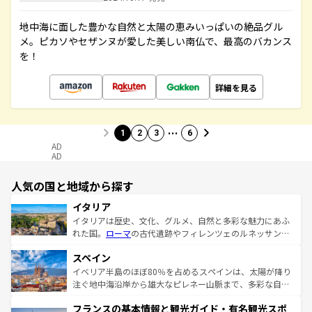
地中海に面した豊かな自然と太陽の恵みいっぱいの絶品グル
メ。ピカソやセザンヌが愛した美しい南仏で、最高のバカンス
を！
詳細を見る
…
1
2
3
6
AD
AD
人気の国と地域から探す
イタリア
イタリアは歴史、文化、グルメ、自然と多彩な魅力にあふ
れた国。
ローマ
の古代遺跡やフィレンツェのルネッサンス
美術、ヴェネツィアの運河など、歴史あるスポットはもち
スペイン
ろん、トスカーナの美しい田園風景やアマルフィ海岸の絶
景など、自然景観も見逃せない。観光の合間には、本場の
イベリア半島のほぼ80％を占めるスペインは、太陽が降り
ピザやパスタなど、絶品のイタリア料理を堪能することも
注ぐ地中海沿岸から雄大なピレネー山脈まで、多彩な自然
できる。朝目覚めてから夜眠るまで、すべての瞬間を楽し
と文化が詰まったヨーロッパ屈指の旅行先だ。多様な地域
フランスの基本情報と観光ガイド・有名観光スポ
ませてくれるイタリアで、忘れられない旅をしてみよう！
文化が根付くこの国では、情熱的なフラメンコ、熱気あふ