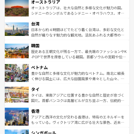
オーストラリア
部のニューオーリンズでは、音楽と美食が融合した独特の
ワイ島は見逃せない。また、定番の観光地といえばオアフ
文化が魅力。旅行者はアメリカの各地域で異なる魅力を楽
島だが、静かな自然を求めるならマウイ島やカウアイ島が
オーストラリアは、壮大な自然と多様な文化が魅力の国。
しみながら、その多様性と豊かな歴史を感じることができ
おすすめ。エメラルドグリーンに輝く海をはじめ、豊かな
シドニーのシンボルであるシドニー・オペラハウス、オー
るだろう。車でのロードトリップや列車の旅も、アメリカ
文化や歴史が息づいている。「アロハスピリット」と呼ば
ストラリア東海岸北部に広がる大サンゴ礁地帯グレートバ
ならではの贅沢な旅のスタイルだ。 なお、新着のアメリカ
台湾
れるおもてなしの心で訪れる人々を迎えてくれるハワイの
リアリーフや大陸中央部にそびえるウルル（エアーズロッ
情報は
コンテンツ一覧
を参照してほしい。
人々、おいしいローカルフードやハワイアンミュージッ
ク）、タスマニアの美しい原生林やケアンズの熱帯雨林な
日本から約４時間ほどでたどり着く台湾は、多彩な文化と
ク、伝統的なフラダンスなど、すべてがハワイの魅力を彩
ど、見どころがたくさん。また、カフェやワイン、オージ
自然が織りなす魅力的な観光地。活気あふれる大都市の台
っている。訪れるたびに新しい発見と感動が待っているハ
ービーフなどの食文化も豊かで、美味しいものであふれて
北やノスタルジックな町並みが人気な九份（ジォウフェ
ワイを、存分に味わってほしい。 なお、新着のハワイ情報
韓国
いる。アクティビティも充実しており、サーフィンやダイ
ン）、静ひつな山岳地帯である台湾東部など、都市の喧騒
は
コンテンツ一覧
を参照してほしい。
ビング、ハイキングなど、アウトドア好きにはたまらな
と山間の静けさが共存しており、訪れる人に新しい発見と
歴史ある王朝文化が残る一方で、最先端のファッションやK
い。オーストラリアの多彩な魅力を存分に味わいつくそ
驚きをもたらしてくれる。また、奥深い台湾の食文化も魅
-POPで世界を席巻している韓国。首都ソウルの宮殿や伝統
う。 なお、新着のオーストラリア情報は
コンテンツ一覧
を
力で、夜市などの屋台グルメから高級料理、ヘルシーで美
家屋が並ぶエリアでは韓国の歴史と文化に浸ることがで
参照してほしい。
ベトナム
容にもいいと評判のスイーツなど、バラエティ豊かな料理
き、地方に足を延ばせば四季折々の自然美を楽しむことが
が味わえる。 なお、新着の台湾情報は
コンテンツ一覧
を参
できる。そして、キムチや焼肉、絶品のストリートフード
豊かな自然と多様な文化が魅力的なベトナム。南北に細長
照してほしい。
まで、さまざまな韓国料理が待っている。夜には、韓国な
く伸びる国土には、広大な田園風景や青々とした山々、世
らではのナイトライフも堪能できる。あたたかいホスピタ
界遺産に登録された壮大な自然景観が点在し、都市部では
タイ
リティに包まれながら、韓国の多彩な魅力を心ゆくまで味
急速な発展と共に伝統が息づく。ハノイの古い町並みやホ
わってみてほしい。 なお、新着の韓国情報は
コンテンツ一
ーチミン市のフランス統治時代の建物も、独特の雰囲気を
タイは、東南アジアに位置する豊かな自然と歴史が息づく
覧
を参照してほしい。
醸し出している。また、バラエティの豊かさとおいしさで
国だ。首都バンコクは高層ビルが立ち並ぶ一方、伝統的な
世界中の食通を魅了してやまないベトナム料理も魅力のひ
寺院や市場がいたるところに点在し、古きよき文化と現代
香港
とつ。フォーやバインミー、ベトナムコーヒーなどは、ぜ
の活気が交差している。北部ではチェンマイなどの山岳地
ひ現地で味わいたい。どの地域を訪れてもあたたかい人々
帯で自然と触れ合い、南部ではプーケットやクラビの美し
アジアと西洋の文化が交わる香港は、特有のエネルギーを
が旅行者を迎えてくれるので、きっと忘れられない旅にな
いビーチでリゾート気分を楽しむことができる。タイ料理
もっている。ヴィクトリア湾に広がる壮大な景色、近未来
るはずだ。 なお、新着のベトナム情報は
コンテンツ一覧
を
は世界的に有名で、屋台から高級レストランまで味覚を刺
的なアートスポット、そして歴史と現代が融合した町並
参照してほしい。
シンガポール
激する。気候は一年中温暖で、どの季節にも異なる楽しみ
み、どこを訪れても感動するはず。観光スポットが密集し