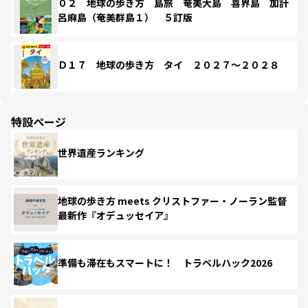
０２ 地球の歩き方 島旅 奄美大島 喜界島 加計
呂麻島（奄美群島１） ５訂版
Ｄ１７ 地球の歩き方 タイ ２０２７～２０２８
特設ページ
世界遺産ランキング
地球の歩き方 meets クリストファー・ノーラン監督
最新作『オデュッセイア』
準備も滞在もスマートに！ トラベルハック2026