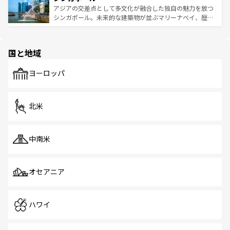
が待っている。親しみやすいタイの人々、仏教を中心とし
ており、効率よく見どころを回れるのも魅力。息をのむよ
アジアの交差点として多文化が融合した独自の魅力を放つ
た文化、そして多様な観光資源が、訪れる旅人を魅了し続
うな絶景から文化的な体験まで、香港を存分に楽しみ尽く
シンガポール。未来的な建築物が並ぶマリーナベイ、歴史
ける。 なお、新着のタイ情報は
コンテンツ一覧
を参照して
そう。 なお、新着の香港情報は
コンテンツ一覧
を参照して
と伝統を感じられるエスニックタウン、多数の緑豊かな公
ほしい。
ほしい。
園や自然保護区など、自然が調和した近代的な景観と文化
の多様性あふれるカラフルな町は、どこを歩いても新しい
国と地域
発見がある。さらに、治安のよさや充実した公共交通機関
も、旅行者にとっては魅力的なポイント。グルメも豊富
で、ホーカーズは地元の風情を楽しめる外せないスポット
ヨーロッパ
だ。訪れる人を飽きさせないシンガポールで、多様な魅力
を体感しよう。 なお、新着のシンガポール情報は
コンテン
ツ一覧
を参照してほしい。
北米
中南米
オセアニア
ハワイ