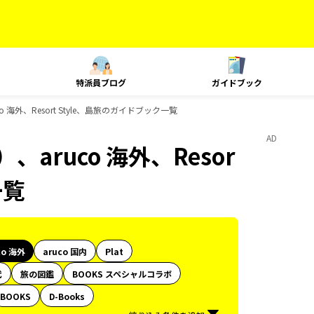
特派員ブログ
ガイドブック
 海外、Resort Style、島旅のガイドブック一覧
AD
aruco 海外、Resor
一覧
co 海外
aruco 国内
Plat
代
旅の図鑑
BOOKS スペシャルコラボ
BOOKS
D-Books