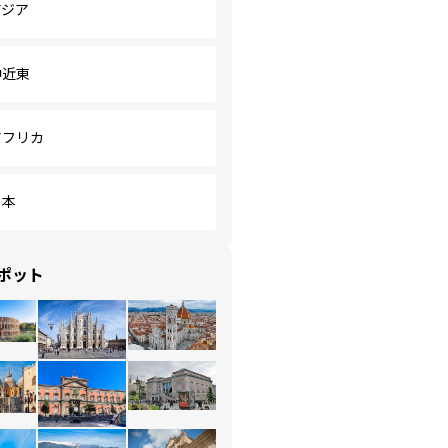
アジア
中近東
アフリカ
日本
ポット