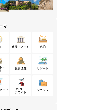
ーマ
食
建築・アート
宿泊
ト・
世界遺産
リゾート
戦
鉄道・
ビティ
ショップ
フライト