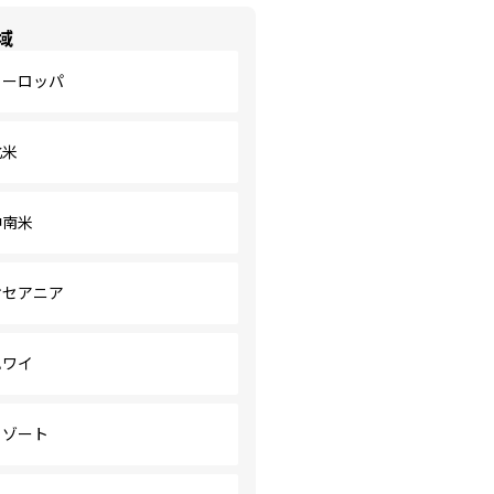
域
ヨーロッパ
北米
中南米
オセアニア
ハワイ
リゾート