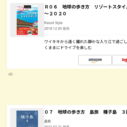
Ｒ０６ 地球の歩き方 リゾートスタイ
～２０２０
Resort Style
2018.12.05 発売
ワイキキから遠く離れた静かな入り江で過ご
くままにドライブを楽しむ
AD
０７ 地球の歩き方 島旅 種子島 ３
島旅