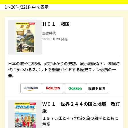
1〜20件/221件中 を表示
Ｈ０１ 戦国
歴史時代
2025.10.23 発売
日本の城や古戦場、武将ゆかりの史跡、展示施設など、戦国時
代にまつわるスポットを徹底ガイドする歴史ファン必携の一
冊。
詳細を見る
Ｗ０１ 世界２４４の国と地域 改訂
版
１９７ヵ国と４７地域を旅の雑学とともに
解説