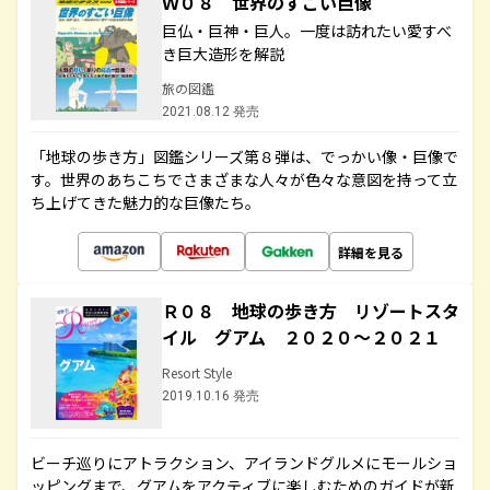
Ｗ０８ 世界のすごい巨像
巨仏・巨神・巨人。一度は訪れたい愛すべ
き巨大造形を解説
旅の図鑑
2021.08.12 発売
「地球の歩き方」図鑑シリーズ第８弾は、でっかい像・巨像で
す。世界のあちこちでさまざまな人々が色々な意図を持って立
ち上げてきた魅力的な巨像たち。
詳細を見る
Ｒ０８ 地球の歩き方 リゾートスタ
イル グアム ２０２０～２０２１
Resort Style
2019.10.16 発売
ビーチ巡りにアトラクション、アイランドグルメにモールショ
ッピングまで、グアムをアクティブに楽しむためのガイドが新