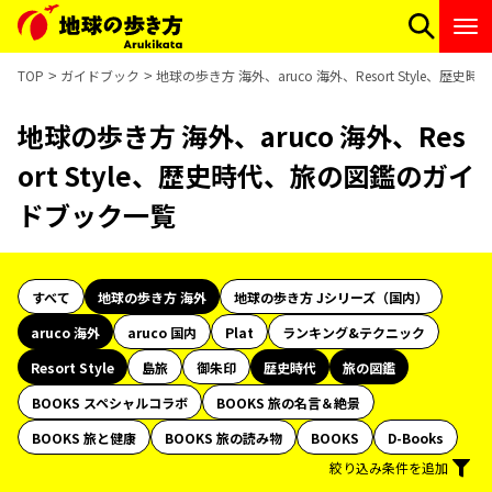
TOP
ガイドブック
地球の歩き方 海外、aruco 海外、Resort Style、
地球の歩き方 海外、aruco 海外、Res
ort Style、歴史時代、旅の図鑑のガイ
ドブック一覧
すべて
地球の歩き方 海外
地球の歩き方 Jシリーズ（国内）
aruco 海外
aruco 国内
Plat
ランキング&テクニック
Resort Style
島旅
御朱印
歴史時代
旅の図鑑
BOOKS スペシャルコラボ
BOOKS 旅の名言＆絶景
BOOKS 旅と健康
BOOKS 旅の読み物
BOOKS
D-Books
絞り込み条件を追加