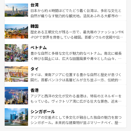
ならではの贅沢な旅のスタイルだ。 なお、新着のアメリカ
台湾
れるおもてなしの心で訪れる人々を迎えてくれるハワイの
リアリーフや大陸中央部にそびえるウルル（エアーズロッ
情報は
コンテンツ一覧
を参照してほしい。
人々、おいしいローカルフードやハワイアンミュージッ
ク）、タスマニアの美しい原生林やケアンズの熱帯雨林な
日本から約４時間ほどでたどり着く台湾は、多彩な文化と
ク、伝統的なフラダンスなど、すべてがハワイの魅力を彩
ど、見どころがたくさん。また、カフェやワイン、オージ
自然が織りなす魅力的な観光地。活気あふれる大都市の台
っている。訪れるたびに新しい発見と感動が待っているハ
ービーフなどの食文化も豊かで、美味しいものであふれて
北やノスタルジックな町並みが人気な九份（ジォウフェ
ワイを、存分に味わってほしい。 なお、新着のハワイ情報
韓国
いる。アクティビティも充実しており、サーフィンやダイ
ン）、静ひつな山岳地帯である台湾東部など、都市の喧騒
は
コンテンツ一覧
を参照してほしい。
ビング、ハイキングなど、アウトドア好きにはたまらな
と山間の静けさが共存しており、訪れる人に新しい発見と
歴史ある王朝文化が残る一方で、最先端のファッションやK
い。オーストラリアの多彩な魅力を存分に味わいつくそ
驚きをもたらしてくれる。また、奥深い台湾の食文化も魅
-POPで世界を席巻している韓国。首都ソウルの宮殿や伝統
う。 なお、新着のオーストラリア情報は
コンテンツ一覧
を
力で、夜市などの屋台グルメから高級料理、ヘルシーで美
家屋が並ぶエリアでは韓国の歴史と文化に浸ることがで
参照してほしい。
ベトナム
容にもいいと評判のスイーツなど、バラエティ豊かな料理
き、地方に足を延ばせば四季折々の自然美を楽しむことが
が味わえる。 なお、新着の台湾情報は
コンテンツ一覧
を参
できる。そして、キムチや焼肉、絶品のストリートフード
豊かな自然と多様な文化が魅力的なベトナム。南北に細長
照してほしい。
まで、さまざまな韓国料理が待っている。夜には、韓国な
く伸びる国土には、広大な田園風景や青々とした山々、世
らではのナイトライフも堪能できる。あたたかいホスピタ
界遺産に登録された壮大な自然景観が点在し、都市部では
タイ
リティに包まれながら、韓国の多彩な魅力を心ゆくまで味
急速な発展と共に伝統が息づく。ハノイの古い町並みやホ
わってみてほしい。 なお、新着の韓国情報は
コンテンツ一
ーチミン市のフランス統治時代の建物も、独特の雰囲気を
タイは、東南アジアに位置する豊かな自然と歴史が息づく
覧
を参照してほしい。
醸し出している。また、バラエティの豊かさとおいしさで
国だ。首都バンコクは高層ビルが立ち並ぶ一方、伝統的な
世界中の食通を魅了してやまないベトナム料理も魅力のひ
寺院や市場がいたるところに点在し、古きよき文化と現代
香港
とつ。フォーやバインミー、ベトナムコーヒーなどは、ぜ
の活気が交差している。北部ではチェンマイなどの山岳地
ひ現地で味わいたい。どの地域を訪れてもあたたかい人々
帯で自然と触れ合い、南部ではプーケットやクラビの美し
アジアと西洋の文化が交わる香港は、特有のエネルギーを
が旅行者を迎えてくれるので、きっと忘れられない旅にな
いビーチでリゾート気分を楽しむことができる。タイ料理
もっている。ヴィクトリア湾に広がる壮大な景色、近未来
るはずだ。 なお、新着のベトナム情報は
コンテンツ一覧
を
は世界的に有名で、屋台から高級レストランまで味覚を刺
的なアートスポット、そして歴史と現代が融合した町並
参照してほしい。
シンガポール
激する。気候は一年中温暖で、どの季節にも異なる楽しみ
み、どこを訪れても感動するはず。観光スポットが密集し
が待っている。親しみやすいタイの人々、仏教を中心とし
ており、効率よく見どころを回れるのも魅力。息をのむよ
アジアの交差点として多文化が融合した独自の魅力を放つ
た文化、そして多様な観光資源が、訪れる旅人を魅了し続
うな絶景から文化的な体験まで、香港を存分に楽しみ尽く
シンガポール。未来的な建築物が並ぶマリーナベイ、歴史
ける。 なお、新着のタイ情報は
コンテンツ一覧
を参照して
そう。 なお、新着の香港情報は
コンテンツ一覧
を参照して
と伝統を感じられるエスニックタウン、多数の緑豊かな公