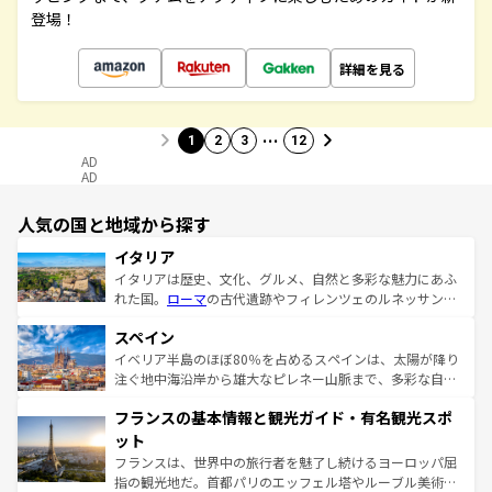
登場！
詳細を見る
…
1
2
3
12
AD
AD
人気の国と地域から探す
イタリア
イタリアは歴史、文化、グルメ、自然と多彩な魅力にあふ
れた国。
ローマ
の古代遺跡やフィレンツェのルネッサンス
美術、ヴェネツィアの運河など、歴史あるスポットはもち
スペイン
ろん、トスカーナの美しい田園風景やアマルフィ海岸の絶
景など、自然景観も見逃せない。観光の合間には、本場の
イベリア半島のほぼ80％を占めるスペインは、太陽が降り
ピザやパスタなど、絶品のイタリア料理を堪能することも
注ぐ地中海沿岸から雄大なピレネー山脈まで、多彩な自然
できる。朝目覚めてから夜眠るまで、すべての瞬間を楽し
と文化が詰まったヨーロッパ屈指の旅行先だ。多様な地域
フランスの基本情報と観光ガイド・有名観光スポ
ませてくれるイタリアで、忘れられない旅をしてみよう！
文化が根付くこの国では、情熱的なフラメンコ、熱気あふ
なお、新着のイタリア情報は
コンテンツ一覧
を参照してほ
れる闘牛、そして美味しいタパスが生活の一部となってい
ット
しい。
る。首都マドリードの洗練された雰囲気や、バルセロナの
フランスは、世界中の旅行者を魅了し続けるヨーロッパ屈
アートに溢れた街角から、地方では古代ローマ遺跡や中世
指の観光地だ。首都パリのエッフェル塔やルーブル美術館