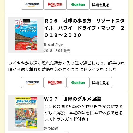
詳細を見る
Ｒ０６ 地球の歩き方 リゾートスタ
イル ハワイ ドライブ・マップ ２
０１９～２０２０
Resort Style
2018.12.05 発売
ワイキキから遠く離れた静かな入り江で過ごしたり、都会の喧
噪から遠く離れた離島を気の向くままにドライブを楽しむ
詳細を見る
Ｗ０７ 世界のグルメ図鑑
１１６の国と地域の名物料理を食の雑学と
ともに解説 本場の味を日本で体験できる
レストランガイド付き！
旅の図鑑