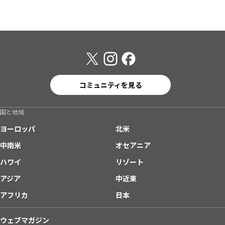
コミュニティを見る
国と地域
ヨーロッパ
北米
中南米
オセアニア
ハワイ
リゾート
アジア
中近東
アフリカ
日本
ウェブマガジン