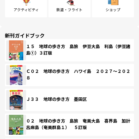
アクティビティ
鉄道・フライト
ショップ
新刊ガイドブック
１５ 地球の歩き方 島旅 伊豆大島 利島（伊豆諸
島①）３訂版
Ｃ０２ 地球の歩き方 ハワイ島 ２０２７～２０２
８
Ｊ３３ 地球の歩き方 墨田区
０２ 地球の歩き方 島旅 奄美大島 喜界島 加計
呂麻島（奄美群島１） ５訂版