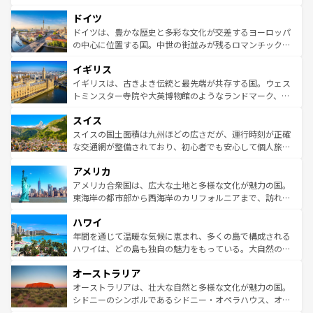
の城塞都市、穏やかなビーチリゾートまで多彩な表情を見
といった象徴的なスポットから、田舎町の古風な美しさま
せる。地方によって風土や気候が異なるスペインはその個
ドイツ
で、幅広い魅力が詰まっている。華麗な宮殿、歴史的な大
性で訪れる人を魅了する。 なお、新着のスペイン情報は
コ
聖堂、美しいビーチ、そして豊かな自然が、訪れる者を心
ドイツは、豊かな歴史と多彩な文化が交差するヨーロッパ
ンテンツ一覧
を参照してほしい。
から魅了する。また、フランスは美食の国としても知ら
の中心に位置する国。中世の街並みが残るロマンチック街
れ、フランス料理はユネスコ無形文化遺産にも登録されて
道から、未来を先取りするようなモダンな都市まで多様な
イギリス
いる。シャンパンの発祥地であるランス、プロヴァンスの
顔を持つこの国は、どこを歩いても飽きることがない。ベ
香り高いラベンダー畑など、多彩な楽しみ方が可能だ。さ
ルリンの文化的活気、バイエルン州のアルプスの絶景、そ
イギリスは、古きよき伝統と最先端が共存する国。ウェス
らに、パリ以外の地域にも魅力が溢れており、どの街角に
してライン川沿いのワイン畑といった風景は必見。ビール
トミンスター寺院や大英博物館のようなランドマーク、歴
も豊かな歴史と文化が息づいている。パリ以外の個性あふ
とソーセージを味わいながら地元の人と過ごす楽しい時間
史ある大学都市、美しい丘陵地帯や牧歌的な風景など、エ
れる地方に足を運ぶとそれぞれで全く異なる文化を体験で
スイス
は、お酒好きな人にはぜひ体験してほしい。 なお、新着の
リアごとに異なる魅力がある。また、優雅なアフタヌーン
きるだろう。 なお、新着のフランス情報は
コンテンツ一覧
ドイツ情報は
コンテンツ一覧
を参照してほしい。
ティー、ビール好きにはたまらない英国パブ、サッカー観
スイスの国土面積は九州ほどの広さだが、運行時刻が正確
を参照してほしい。
戦など、本場だからこそできる体験も豊富。イギリスを旅
な交通網が整備されており、初心者でも安心して個人旅行
して楽しみつくそう。 なお、新着のイギリス情報は
コンテ
を楽しめる。日本同様に時刻表どおりの旅が可能だ。中世
アメリカ
ンツ一覧
を参照してほしい。
の建物がそのまま残る町や、スイスならではのユニークな
博物館もあり、アルプス観光だけでなく町歩きも満喫する
アメリカ合衆国は、広大な土地と多様な文化が魅力の国。
ことができる。国民の所得が高いため物価も高いが、旅行
東海岸の都市部から西海岸のカリフォルニアまで、訪れる
者向けの交通パス提供のサービスもあり、うまく活用すれ
場所ごとに異なる風景と体験が待っている。ニューヨーク
ハワイ
ば市内交通費無料で観光を楽しむこともできる。 なお、新
のような巨大都市は、観光、ショッピング、エンターテイ
着のスイス情報は
コンテンツ一覧
を参照してほしい。
ンメントが詰まった刺激的なスポットだ。一方、アメリカ
年間を通じて温暖な気候に恵まれ、多くの島で構成される
西部には大自然が広がり、グランドキャニオンやイエロー
ハワイは、どの島も独自の魅力をもっている。大自然の神
ストーン国立公園といった絶景が堪能できる。さらに、南
秘を感じたいなら、火山が生み出した壮大な景観を誇るハ
オーストラリア
部のニューオーリンズでは、音楽と美食が融合した独特の
ワイ島は見逃せない。また、定番の観光地といえばオアフ
文化が魅力。旅行者はアメリカの各地域で異なる魅力を楽
島だが、静かな自然を求めるならマウイ島やカウアイ島が
オーストラリアは、壮大な自然と多様な文化が魅力の国。
しみながら、その多様性と豊かな歴史を感じることができ
おすすめ。エメラルドグリーンに輝く海をはじめ、豊かな
シドニーのシンボルであるシドニー・オペラハウス、オー
るだろう。車でのロードトリップや列車の旅も、アメリカ
文化や歴史が息づいている。「アロハスピリット」と呼ば
ストラリア東海岸北部に広がる大サンゴ礁地帯グレートバ