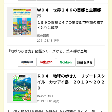
Ｗ０４ 世界２４６の首都と主要都
市
１９９の首都と４７の主要都市を旅の雑学
とともに解説
旅の図鑑
2021.03.18 発売
「地球の歩き方」図鑑シリーズから、第４弾が登場！
詳細を見る
Ｒ０４ 地球の歩き方 リゾートスタ
イル カウアイ島 ２０１９～２０２
０
Resort Style
2019.03.06 発売
カウアイ島だけを紹介したほかにない究極のガイド！ 美しい