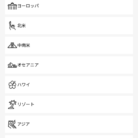
で、ホーカーズは地元の風情を楽しめる外せないスポット
ヨーロッパ
だ。訪れる人を飽きさせないシンガポールで、多様な魅力
を体感しよう。 なお、新着のシンガポール情報は
コンテン
ツ一覧
を参照してほしい。
北米
中南米
オセアニア
ハワイ
リゾート
アジア