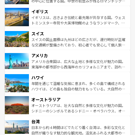
から魅了する。また、フランスは美食の国としても知ら
の中心に位置する国。中世の街並みが残るロマンチック街
れ、フランス料理はユネスコ無形文化遺産にも登録されて
道から、未来を先取りするようなモダンな都市まで多様な
イギリス
いる。シャンパンの発祥地であるランス、プロヴァンスの
顔を持つこの国は、どこを歩いても飽きることがない。ベ
香り高いラベンダー畑など、多彩な楽しみ方が可能だ。さ
ルリンの文化的活気、バイエルン州のアルプスの絶景、そ
イギリスは、古きよき伝統と最先端が共存する国。ウェス
らに、パリ以外の地域にも魅力が溢れており、どの街角に
してライン川沿いのワイン畑といった風景は必見。ビール
トミンスター寺院や大英博物館のようなランドマーク、歴
も豊かな歴史と文化が息づいている。パリ以外の個性あふ
とソーセージを味わいながら地元の人と過ごす楽しい時間
史ある大学都市、美しい丘陵地帯や牧歌的な風景など、エ
れる地方に足を運ぶとそれぞれで全く異なる文化を体験で
スイス
は、お酒好きな人にはぜひ体験してほしい。 なお、新着の
リアごとに異なる魅力がある。また、優雅なアフタヌーン
きるだろう。 なお、新着のフランス情報は
コンテンツ一覧
ドイツ情報は
コンテンツ一覧
を参照してほしい。
ティー、ビール好きにはたまらない英国パブ、サッカー観
スイスの国土面積は九州ほどの広さだが、運行時刻が正確
を参照してほしい。
戦など、本場だからこそできる体験も豊富。イギリスを旅
な交通網が整備されており、初心者でも安心して個人旅行
して楽しみつくそう。 なお、新着のイギリス情報は
コンテ
を楽しめる。日本同様に時刻表どおりの旅が可能だ。中世
アメリカ
ンツ一覧
を参照してほしい。
の建物がそのまま残る町や、スイスならではのユニークな
博物館もあり、アルプス観光だけでなく町歩きも満喫する
アメリカ合衆国は、広大な土地と多様な文化が魅力の国。
ことができる。国民の所得が高いため物価も高いが、旅行
東海岸の都市部から西海岸のカリフォルニアまで、訪れる
者向けの交通パス提供のサービスもあり、うまく活用すれ
場所ごとに異なる風景と体験が待っている。ニューヨーク
ハワイ
ば市内交通費無料で観光を楽しむこともできる。 なお、新
のような巨大都市は、観光、ショッピング、エンターテイ
着のスイス情報は
コンテンツ一覧
を参照してほしい。
ンメントが詰まった刺激的なスポットだ。一方、アメリカ
年間を通じて温暖な気候に恵まれ、多くの島で構成される
西部には大自然が広がり、グランドキャニオンやイエロー
ハワイは、どの島も独自の魅力をもっている。大自然の神
ストーン国立公園といった絶景が堪能できる。さらに、南
秘を感じたいなら、火山が生み出した壮大な景観を誇るハ
オーストラリア
部のニューオーリンズでは、音楽と美食が融合した独特の
ワイ島は見逃せない。また、定番の観光地といえばオアフ
文化が魅力。旅行者はアメリカの各地域で異なる魅力を楽
島だが、静かな自然を求めるならマウイ島やカウアイ島が
オーストラリアは、壮大な自然と多様な文化が魅力の国。
しみながら、その多様性と豊かな歴史を感じることができ
おすすめ。エメラルドグリーンに輝く海をはじめ、豊かな
シドニーのシンボルであるシドニー・オペラハウス、オー
るだろう。車でのロードトリップや列車の旅も、アメリカ
文化や歴史が息づいている。「アロハスピリット」と呼ば
ストラリア東海岸北部に広がる大サンゴ礁地帯グレートバ
ならではの贅沢な旅のスタイルだ。 なお、新着のアメリカ
台湾
れるおもてなしの心で訪れる人々を迎えてくれるハワイの
リアリーフや大陸中央部にそびえるウルル（エアーズロッ
情報は
コンテンツ一覧
を参照してほしい。
人々、おいしいローカルフードやハワイアンミュージッ
ク）、タスマニアの美しい原生林やケアンズの熱帯雨林な
日本から約４時間ほどでたどり着く台湾は、多彩な文化と
ク、伝統的なフラダンスなど、すべてがハワイの魅力を彩
ど、見どころがたくさん。また、カフェやワイン、オージ
自然が織りなす魅力的な観光地。活気あふれる大都市の台