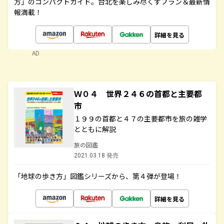
方」のコンパクトガイド。台北を楽しみ尽くすプラン＆最新情
報満載！
詳細を見る
AD
Ｗ０４ 世界２４６の首都と主要都
市
１９９の首都と４７の主要都市を旅の雑学
とともに解説
旅の図鑑
2021.03.18 発売
「地球の歩き方」図鑑シリーズから、第４弾が登場！
詳細を見る