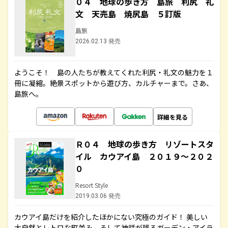
０４ 地球の歩き方 島旅 利尻 礼
文 天売島 焼尻島 ５訂版
島旅
2026.02.13 発売
ようこそ！ 島の人たちが教えてくれた利尻・礼文の魅力を１
冊に凝縮。絶景スポットから遊び方、カルチャーまで。さあ、
島旅へ。
詳細を見る
Ｒ０４ 地球の歩き方 リゾートスタ
イル カウアイ島 ２０１９～２０２
０
Resort Style
2019.03.06 発売
カウアイ島だけを紹介したほかにない究極のガイド！ 美しい
大自然とレトロな町並み、そして神話が残るガーデン・アイラ