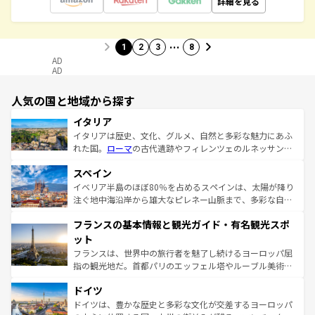
詳細を見る
…
1
2
3
8
AD
AD
人気の国と地域から探す
イタリア
イタリアは歴史、文化、グルメ、自然と多彩な魅力にあふ
れた国。
ローマ
の古代遺跡やフィレンツェのルネッサンス
美術、ヴェネツィアの運河など、歴史あるスポットはもち
スペイン
ろん、トスカーナの美しい田園風景やアマルフィ海岸の絶
景など、自然景観も見逃せない。観光の合間には、本場の
イベリア半島のほぼ80％を占めるスペインは、太陽が降り
ピザやパスタなど、絶品のイタリア料理を堪能することも
注ぐ地中海沿岸から雄大なピレネー山脈まで、多彩な自然
できる。朝目覚めてから夜眠るまで、すべての瞬間を楽し
と文化が詰まったヨーロッパ屈指の旅行先だ。多様な地域
フランスの基本情報と観光ガイド・有名観光スポ
ませてくれるイタリアで、忘れられない旅をしてみよう！
文化が根付くこの国では、情熱的なフラメンコ、熱気あふ
なお、新着のイタリア情報は
コンテンツ一覧
を参照してほ
れる闘牛、そして美味しいタパスが生活の一部となってい
ット
しい。
る。首都マドリードの洗練された雰囲気や、バルセロナの
フランスは、世界中の旅行者を魅了し続けるヨーロッパ屈
アートに溢れた街角から、地方では古代ローマ遺跡や中世
指の観光地だ。首都パリのエッフェル塔やルーブル美術館
の城塞都市、穏やかなビーチリゾートまで多彩な表情を見
といった象徴的なスポットから、田舎町の古風な美しさま
せる。地方によって風土や気候が異なるスペインはその個
ドイツ
で、幅広い魅力が詰まっている。華麗な宮殿、歴史的な大
性で訪れる人を魅了する。 なお、新着のスペイン情報は
コ
聖堂、美しいビーチ、そして豊かな自然が、訪れる者を心
ドイツは、豊かな歴史と多彩な文化が交差するヨーロッパ
ンテンツ一覧
を参照してほしい。