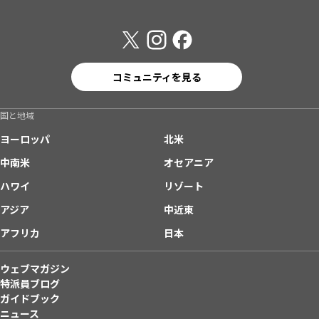
コミュニティを見る
国と地域
ヨーロッパ
北米
中南米
オセアニア
ハワイ
リゾート
アジア
中近東
アフリカ
日本
ウェブマガジン
特派員ブログ
ガイドブック
ニュース