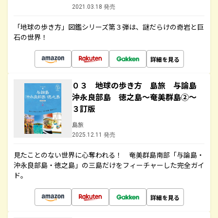
2021.03.18 発売
「地球の歩き方」図鑑シリーズ第３弾は、謎だらけの奇岩と巨
石の世界！
詳細を見る
０３ 地球の歩き方 島旅 与論島
沖永良部島 徳之島～奄美群島②～
３訂版
島旅
2025.12.11 発売
見たことのない世界に心奪われる！ 奄美群島南部「与論島・
沖永良部島・徳之島」の三島だけをフィーチャーした完全ガイ
ド。
詳細を見る