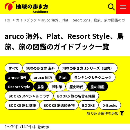
TOP
ガイドブック
aruco 海外、Plat、Resort Style、島旅、旅の図鑑の
aruco 海外、Plat、Resort Style、島
旅、旅の図鑑のガイドブック一覧
すべて
地球の歩き方 海外
地球の歩き方 Jシリーズ（国内）
aruco 海外
aruco 国内
Plat
ランキング&テクニック
Resort Style
島旅
御朱印
歴史時代
旅の図鑑
BOOKS スペシャルコラボ
BOOKS 旅の名言＆絶景
BOOKS 旅と健康
BOOKS 旅の読み物
BOOKS
D-Books
絞り込み条件を追加
1〜20件/147件中 を表示