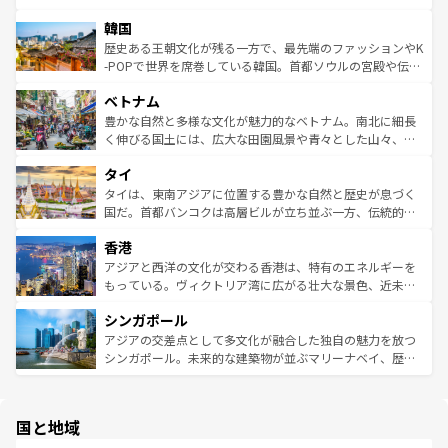
っている。訪れるたびに新しい発見と感動が待っているハ
ービーフなどの食文化も豊かで、美味しいものであふれて
北やノスタルジックな町並みが人気な九份（ジォウフェ
ワイを、存分に味わってほしい。 なお、新着のハワイ情報
韓国
いる。アクティビティも充実しており、サーフィンやダイ
ン）、静ひつな山岳地帯である台湾東部など、都市の喧騒
は
コンテンツ一覧
を参照してほしい。
ビング、ハイキングなど、アウトドア好きにはたまらな
と山間の静けさが共存しており、訪れる人に新しい発見と
歴史ある王朝文化が残る一方で、最先端のファッションやK
い。オーストラリアの多彩な魅力を存分に味わいつくそ
驚きをもたらしてくれる。また、奥深い台湾の食文化も魅
-POPで世界を席巻している韓国。首都ソウルの宮殿や伝統
う。 なお、新着のオーストラリア情報は
コンテンツ一覧
を
力で、夜市などの屋台グルメから高級料理、ヘルシーで美
家屋が並ぶエリアでは韓国の歴史と文化に浸ることがで
参照してほしい。
ベトナム
容にもいいと評判のスイーツなど、バラエティ豊かな料理
き、地方に足を延ばせば四季折々の自然美を楽しむことが
が味わえる。 なお、新着の台湾情報は
コンテンツ一覧
を参
できる。そして、キムチや焼肉、絶品のストリートフード
豊かな自然と多様な文化が魅力的なベトナム。南北に細長
照してほしい。
まで、さまざまな韓国料理が待っている。夜には、韓国な
く伸びる国土には、広大な田園風景や青々とした山々、世
らではのナイトライフも堪能できる。あたたかいホスピタ
界遺産に登録された壮大な自然景観が点在し、都市部では
タイ
リティに包まれながら、韓国の多彩な魅力を心ゆくまで味
急速な発展と共に伝統が息づく。ハノイの古い町並みやホ
わってみてほしい。 なお、新着の韓国情報は
コンテンツ一
ーチミン市のフランス統治時代の建物も、独特の雰囲気を
タイは、東南アジアに位置する豊かな自然と歴史が息づく
覧
を参照してほしい。
醸し出している。また、バラエティの豊かさとおいしさで
国だ。首都バンコクは高層ビルが立ち並ぶ一方、伝統的な
世界中の食通を魅了してやまないベトナム料理も魅力のひ
寺院や市場がいたるところに点在し、古きよき文化と現代
香港
とつ。フォーやバインミー、ベトナムコーヒーなどは、ぜ
の活気が交差している。北部ではチェンマイなどの山岳地
ひ現地で味わいたい。どの地域を訪れてもあたたかい人々
帯で自然と触れ合い、南部ではプーケットやクラビの美し
アジアと西洋の文化が交わる香港は、特有のエネルギーを
が旅行者を迎えてくれるので、きっと忘れられない旅にな
いビーチでリゾート気分を楽しむことができる。タイ料理
もっている。ヴィクトリア湾に広がる壮大な景色、近未来
るはずだ。 なお、新着のベトナム情報は
コンテンツ一覧
を
は世界的に有名で、屋台から高級レストランまで味覚を刺
的なアートスポット、そして歴史と現代が融合した町並
参照してほしい。
シンガポール
激する。気候は一年中温暖で、どの季節にも異なる楽しみ
み、どこを訪れても感動するはず。観光スポットが密集し
が待っている。親しみやすいタイの人々、仏教を中心とし
ており、効率よく見どころを回れるのも魅力。息をのむよ
アジアの交差点として多文化が融合した独自の魅力を放つ
た文化、そして多様な観光資源が、訪れる旅人を魅了し続
うな絶景から文化的な体験まで、香港を存分に楽しみ尽く
シンガポール。未来的な建築物が並ぶマリーナベイ、歴史
ける。 なお、新着のタイ情報は
コンテンツ一覧
を参照して
そう。 なお、新着の香港情報は
コンテンツ一覧
を参照して
と伝統を感じられるエスニックタウン、多数の緑豊かな公
ほしい。
ほしい。
園や自然保護区など、自然が調和した近代的な景観と文化
の多様性あふれるカラフルな町は、どこを歩いても新しい
国と地域
発見がある。さらに、治安のよさや充実した公共交通機関
も、旅行者にとっては魅力的なポイント。グルメも豊富