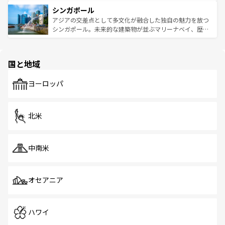
るはずだ。 なお、新着のベトナム情報は
コンテンツ一覧
を
は世界的に有名で、屋台から高級レストランまで味覚を刺
的なアートスポット、そして歴史と現代が融合した町並
参照してほしい。
シンガポール
激する。気候は一年中温暖で、どの季節にも異なる楽しみ
み、どこを訪れても感動するはず。観光スポットが密集し
が待っている。親しみやすいタイの人々、仏教を中心とし
ており、効率よく見どころを回れるのも魅力。息をのむよ
アジアの交差点として多文化が融合した独自の魅力を放つ
た文化、そして多様な観光資源が、訪れる旅人を魅了し続
うな絶景から文化的な体験まで、香港を存分に楽しみ尽く
シンガポール。未来的な建築物が並ぶマリーナベイ、歴史
ける。 なお、新着のタイ情報は
コンテンツ一覧
を参照して
そう。 なお、新着の香港情報は
コンテンツ一覧
を参照して
と伝統を感じられるエスニックタウン、多数の緑豊かな公
ほしい。
ほしい。
園や自然保護区など、自然が調和した近代的な景観と文化
の多様性あふれるカラフルな町は、どこを歩いても新しい
国と地域
発見がある。さらに、治安のよさや充実した公共交通機関
も、旅行者にとっては魅力的なポイント。グルメも豊富
で、ホーカーズは地元の風情を楽しめる外せないスポット
ヨーロッパ
だ。訪れる人を飽きさせないシンガポールで、多様な魅力
を体感しよう。 なお、新着のシンガポール情報は
コンテン
ツ一覧
を参照してほしい。
北米
中南米
オセアニア
ハワイ