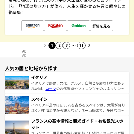
ド。「地球の歩き方」が贈る、人生を輝かせる名言と癒やしの
絶景集！
詳細を見る
…
1
2
3
11
AD
AD
人気の国と地域から探す
イタリア
イタリアは歴史、文化、グルメ、自然と多彩な魅力にあふ
れた国。
ローマ
の古代遺跡やフィレンツェのルネッサンス
美術、ヴェネツィアの運河など、歴史あるスポットはもち
スペイン
ろん、トスカーナの美しい田園風景やアマルフィ海岸の絶
景など、自然景観も見逃せない。観光の合間には、本場の
イベリア半島のほぼ80％を占めるスペインは、太陽が降り
ピザやパスタなど、絶品のイタリア料理を堪能することも
注ぐ地中海沿岸から雄大なピレネー山脈まで、多彩な自然
できる。朝目覚めてから夜眠るまで、すべての瞬間を楽し
と文化が詰まったヨーロッパ屈指の旅行先だ。多様な地域
フランスの基本情報と観光ガイド・有名観光スポ
ませてくれるイタリアで、忘れられない旅をしてみよう！
文化が根付くこの国では、情熱的なフラメンコ、熱気あふ
なお、新着のイタリア情報は
コンテンツ一覧
を参照してほ
れる闘牛、そして美味しいタパスが生活の一部となってい
ット
しい。
る。首都マドリードの洗練された雰囲気や、バルセロナの
フランスは、世界中の旅行者を魅了し続けるヨーロッパ屈