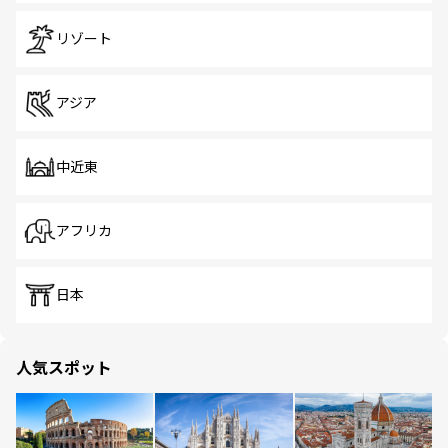
リゾート
アジア
中近東
アフリカ
日本
人気スポット