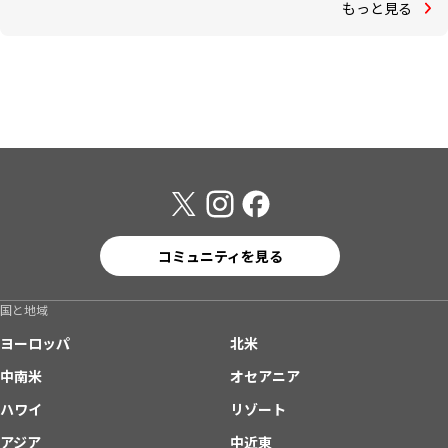
もっと見る
コミュニティを見る
国と地域
ヨーロッパ
北米
中南米
オセアニア
ハワイ
リゾート
アジア
中近東