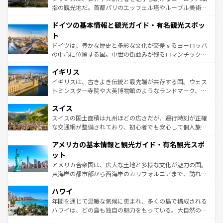
アートに溢れた街角から、地方では古代ローマ遺跡や中世
指の観光地だ。首都パリのエッフェル塔やルーブル美術館
の城塞都市、穏やかなビーチリゾートまで多彩な表情を見
といった象徴的なスポットから、田舎町の古風な美しさま
せる。地方によって風土や気候が異なるスペインはその個
ドイツの基本情報と観光ガイド・有名観光スポッ
で、幅広い魅力が詰まっている。華麗な宮殿、歴史的な大
性で訪れる人を魅了する。 なお、新着のスペイン情報は
コ
聖堂、美しいビーチ、そして豊かな自然が、訪れる者を心
ト
ンテンツ一覧
を参照してほしい。
から魅了する。また、フランスは美食の国としても知ら
ドイツは、豊かな歴史と多彩な文化が交差するヨーロッパ
れ、フランス料理はユネスコ無形文化遺産にも登録されて
の中心に位置する国。中世の街並みが残るロマンチック街
いる。シャンパンの発祥地であるランス、プロヴァンスの
道から、未来を先取りするようなモダンな都市まで多様な
香り高いラベンダー畑など、多彩な楽しみ方が可能だ。さ
イギリス
顔を持つこの国は、どこを歩いても飽きることがない。ベ
らに、パリ以外の地域にも魅力が溢れており、どの街角に
ルリンの文化的活気、バイエルン州のアルプスの絶景、そ
イギリスは、古きよき伝統と最先端が共存する国。ウェス
も豊かな歴史と文化が息づいている。パリ以外の個性あふ
してライン川沿いのワイン畑といった風景は必見。ビール
トミンスター寺院や大英博物館のようなランドマーク、歴
れる地方に足を運ぶとそれぞれで全く異なる文化を体験で
とソーセージを味わいながら地元の人と過ごす楽しい時間
史ある大学都市、美しい丘陵地帯や牧歌的な風景など、エ
きるだろう。 なお、新着のフランス情報は
コンテンツ一覧
スイス
は、お酒好きな人にはぜひ体験してほしい。 なお、新着の
リアごとに異なる魅力がある。また、優雅なアフタヌーン
を参照してほしい。
ドイツ情報は
コンテンツ一覧
を参照してほしい。
ティー、ビール好きにはたまらない英国パブ、サッカー観
スイスの国土面積は九州ほどの広さだが、運行時刻が正確
戦など、本場だからこそできる体験も豊富。イギリスを旅
な交通網が整備されており、初心者でも安心して個人旅行
して楽しみつくそう。 なお、新着のイギリス情報は
コンテ
を楽しめる。日本同様に時刻表どおりの旅が可能だ。中世
アメリカの基本情報と観光ガイド・有名観光スポ
ンツ一覧
を参照してほしい。
の建物がそのまま残る町や、スイスならではのユニークな
博物館もあり、アルプス観光だけでなく町歩きも満喫する
ット
ことができる。国民の所得が高いため物価も高いが、旅行
アメリカ合衆国は、広大な土地と多様な文化が魅力の国。
者向けの交通パス提供のサービスもあり、うまく活用すれ
東海岸の都市部から西海岸のカリフォルニアまで、訪れる
ば市内交通費無料で観光を楽しむこともできる。 なお、新
場所ごとに異なる風景と体験が待っている。ニューヨーク
着のスイス情報は
コンテンツ一覧
を参照してほしい。
ハワイ
のような巨大都市は、観光、ショッピング、エンターテイ
ンメントが詰まった刺激的なスポットだ。一方、アメリカ
年間を通じて温暖な気候に恵まれ、多くの島で構成される
西部には大自然が広がり、グランドキャニオンやイエロー
ハワイは、どの島も独自の魅力をもっている。大自然の神
ストーン国立公園といった絶景が堪能できる。さらに、南
秘を感じたいなら、火山が生み出した壮大な景観を誇るハ