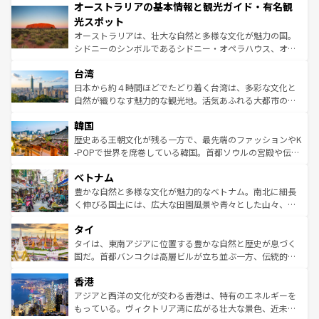
オーストラリアの基本情報と観光ガイド・有名観
部のニューオーリンズでは、音楽と美食が融合した独特の
ワイ島は見逃せない。また、定番の観光地といえばオアフ
文化が魅力。旅行者はアメリカの各地域で異なる魅力を楽
島だが、静かな自然を求めるならマウイ島やカウアイ島が
光スポット
しみながら、その多様性と豊かな歴史を感じることができ
おすすめ。エメラルドグリーンに輝く海をはじめ、豊かな
オーストラリアは、壮大な自然と多様な文化が魅力の国。
るだろう。車でのロードトリップや列車の旅も、アメリカ
文化や歴史が息づいている。「アロハスピリット」と呼ば
シドニーのシンボルであるシドニー・オペラハウス、オー
ならではの贅沢な旅のスタイルだ。 なお、新着のアメリカ
れるおもてなしの心で訪れる人々を迎えてくれるハワイの
ストラリア東海岸北部に広がる大サンゴ礁地帯グレートバ
情報は
コンテンツ一覧
を参照してほしい。
人々、おいしいローカルフードやハワイアンミュージッ
台湾
リアリーフや大陸中央部にそびえるウルル（エアーズロッ
ク、伝統的なフラダンスなど、すべてがハワイの魅力を彩
ク）、タスマニアの美しい原生林やケアンズの熱帯雨林な
日本から約４時間ほどでたどり着く台湾は、多彩な文化と
っている。訪れるたびに新しい発見と感動が待っているハ
ど、見どころがたくさん。また、カフェやワイン、オージ
自然が織りなす魅力的な観光地。活気あふれる大都市の台
ワイを、存分に味わってほしい。 なお、新着のハワイ情報
ービーフなどの食文化も豊かで、美味しいものであふれて
北やノスタルジックな町並みが人気な九份（ジォウフェ
は
コンテンツ一覧
を参照してほしい。
韓国
いる。アクティビティも充実しており、サーフィンやダイ
ン）、静ひつな山岳地帯である台湾東部など、都市の喧騒
ビング、ハイキングなど、アウトドア好きにはたまらな
と山間の静けさが共存しており、訪れる人に新しい発見と
歴史ある王朝文化が残る一方で、最先端のファッションやK
い。オーストラリアの多彩な魅力を存分に味わいつくそ
驚きをもたらしてくれる。また、奥深い台湾の食文化も魅
-POPで世界を席巻している韓国。首都ソウルの宮殿や伝統
う。 なお、新着のオーストラリア情報は
コンテンツ一覧
を
力で、夜市などの屋台グルメから高級料理、ヘルシーで美
家屋が並ぶエリアでは韓国の歴史と文化に浸ることがで
参照してほしい。
ベトナム
容にもいいと評判のスイーツなど、バラエティ豊かな料理
き、地方に足を延ばせば四季折々の自然美を楽しむことが
が味わえる。 なお、新着の台湾情報は
コンテンツ一覧
を参
できる。そして、キムチや焼肉、絶品のストリートフード
豊かな自然と多様な文化が魅力的なベトナム。南北に細長
照してほしい。
まで、さまざまな韓国料理が待っている。夜には、韓国な
く伸びる国土には、広大な田園風景や青々とした山々、世
らではのナイトライフも堪能できる。あたたかいホスピタ
界遺産に登録された壮大な自然景観が点在し、都市部では
タイ
リティに包まれながら、韓国の多彩な魅力を心ゆくまで味
急速な発展と共に伝統が息づく。ハノイの古い町並みやホ
わってみてほしい。 なお、新着の韓国情報は
コンテンツ一
ーチミン市のフランス統治時代の建物も、独特の雰囲気を
タイは、東南アジアに位置する豊かな自然と歴史が息づく
覧
を参照してほしい。
醸し出している。また、バラエティの豊かさとおいしさで
国だ。首都バンコクは高層ビルが立ち並ぶ一方、伝統的な
世界中の食通を魅了してやまないベトナム料理も魅力のひ
寺院や市場がいたるところに点在し、古きよき文化と現代
香港
とつ。フォーやバインミー、ベトナムコーヒーなどは、ぜ
の活気が交差している。北部ではチェンマイなどの山岳地
ひ現地で味わいたい。どの地域を訪れてもあたたかい人々
帯で自然と触れ合い、南部ではプーケットやクラビの美し
アジアと西洋の文化が交わる香港は、特有のエネルギーを
が旅行者を迎えてくれるので、きっと忘れられない旅にな
いビーチでリゾート気分を楽しむことができる。タイ料理
もっている。ヴィクトリア湾に広がる壮大な景色、近未来