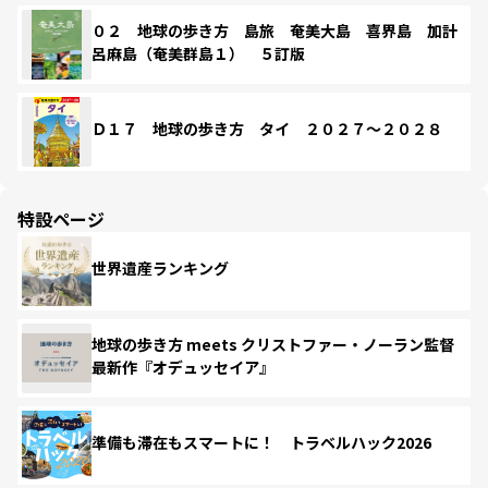
０２ 地球の歩き方 島旅 奄美大島 喜界島 加計
呂麻島（奄美群島１） ５訂版
Ｄ１７ 地球の歩き方 タイ ２０２７～２０２８
特設ページ
世界遺産ランキング
地球の歩き方 meets クリストファー・ノーラン監督
最新作『オデュッセイア』
準備も滞在もスマートに！ トラベルハック2026