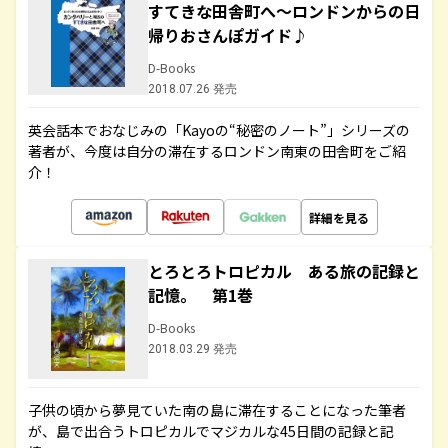
すてきな田舎町へ～ロンドンからの日
帰りおさんぽガイド♪
D-Books
2018.07.26 発売
英会話本でおなじみの「Kayoの“秘密のノート”」シリーズの
著者が、今度は自分の滞在するロンドン南東の田舎町をご紹
介！
詳細を見る
とろとろトロピカル ある旅の記録と
記憶。 第1巻
D-Books
2018.03.29 発売
子供の頃から夢見ていた南の島に滞在することになった筆者
が、島で出合うトロピカルでマジカルな45日間の記録と記