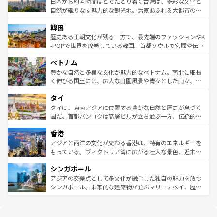
人々、おいしいローカルフードやハワイアンミュージッ
ク）、タスマニアの美しい原生林やケアンズの熱帯雨林な
日本から約４時間ほどでたどり着く台湾は、多彩な文化と
ク、伝統的なフラダンスなど、すべてがハワイの魅力を彩
ど、見どころがたくさん。また、カフェやワイン、オージ
自然が織りなす魅力的な観光地。活気あふれる大都市の台
っている。訪れるたびに新しい発見と感動が待っているハ
ービーフなどの食文化も豊かで、美味しいものであふれて
北やノスタルジックな町並みが人気な九份（ジォウフェ
ワイを、存分に味わってほしい。 なお、新着のハワイ情報
韓国
いる。アクティビティも充実しており、サーフィンやダイ
ン）、静ひつな山岳地帯である台湾東部など、都市の喧騒
は
コンテンツ一覧
を参照してほしい。
ビング、ハイキングなど、アウトドア好きにはたまらな
と山間の静けさが共存しており、訪れる人に新しい発見と
歴史ある王朝文化が残る一方で、最先端のファッションやK
い。オーストラリアの多彩な魅力を存分に味わいつくそ
驚きをもたらしてくれる。また、奥深い台湾の食文化も魅
-POPで世界を席巻している韓国。首都ソウルの宮殿や伝統
う。 なお、新着のオーストラリア情報は
コンテンツ一覧
を
力で、夜市などの屋台グルメから高級料理、ヘルシーで美
家屋が並ぶエリアでは韓国の歴史と文化に浸ることがで
参照してほしい。
ベトナム
容にもいいと評判のスイーツなど、バラエティ豊かな料理
き、地方に足を延ばせば四季折々の自然美を楽しむことが
が味わえる。 なお、新着の台湾情報は
コンテンツ一覧
を参
できる。そして、キムチや焼肉、絶品のストリートフード
豊かな自然と多様な文化が魅力的なベトナム。南北に細長
照してほしい。
まで、さまざまな韓国料理が待っている。夜には、韓国な
く伸びる国土には、広大な田園風景や青々とした山々、世
らではのナイトライフも堪能できる。あたたかいホスピタ
界遺産に登録された壮大な自然景観が点在し、都市部では
タイ
リティに包まれながら、韓国の多彩な魅力を心ゆくまで味
急速な発展と共に伝統が息づく。ハノイの古い町並みやホ
わってみてほしい。 なお、新着の韓国情報は
コンテンツ一
ーチミン市のフランス統治時代の建物も、独特の雰囲気を
タイは、東南アジアに位置する豊かな自然と歴史が息づく
覧
を参照してほしい。
醸し出している。また、バラエティの豊かさとおいしさで
国だ。首都バンコクは高層ビルが立ち並ぶ一方、伝統的な
世界中の食通を魅了してやまないベトナム料理も魅力のひ
寺院や市場がいたるところに点在し、古きよき文化と現代
香港
とつ。フォーやバインミー、ベトナムコーヒーなどは、ぜ
の活気が交差している。北部ではチェンマイなどの山岳地
ひ現地で味わいたい。どの地域を訪れてもあたたかい人々
帯で自然と触れ合い、南部ではプーケットやクラビの美し
アジアと西洋の文化が交わる香港は、特有のエネルギーを
が旅行者を迎えてくれるので、きっと忘れられない旅にな
いビーチでリゾート気分を楽しむことができる。タイ料理
もっている。ヴィクトリア湾に広がる壮大な景色、近未来
るはずだ。 なお、新着のベトナム情報は
コンテンツ一覧
を
は世界的に有名で、屋台から高級レストランまで味覚を刺
的なアートスポット、そして歴史と現代が融合した町並
参照してほしい。
シンガポール
激する。気候は一年中温暖で、どの季節にも異なる楽しみ
み、どこを訪れても感動するはず。観光スポットが密集し
が待っている。親しみやすいタイの人々、仏教を中心とし
ており、効率よく見どころを回れるのも魅力。息をのむよ
アジアの交差点として多文化が融合した独自の魅力を放つ
た文化、そして多様な観光資源が、訪れる旅人を魅了し続
うな絶景から文化的な体験まで、香港を存分に楽しみ尽く
シンガポール。未来的な建築物が並ぶマリーナベイ、歴史
ける。 なお、新着のタイ情報は
コンテンツ一覧
を参照して
そう。 なお、新着の香港情報は
コンテンツ一覧
を参照して
と伝統を感じられるエスニックタウン、多数の緑豊かな公
ほしい。
ほしい。
園や自然保護区など、自然が調和した近代的な景観と文化
の多様性あふれるカラフルな町は、どこを歩いても新しい