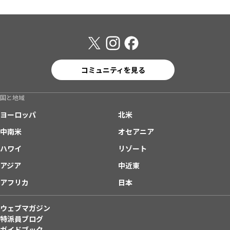
コミュニティを見る
国と地域
ヨーロッパ
北米
中南米
オセアニア
ハワイ
リゾート
アジア
中近東
アフリカ
日本
ウェブマガジン
特派員ブログ
ガイドブック