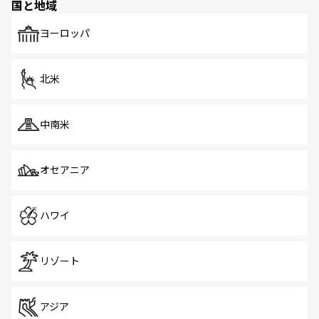
国と地域
発見がある。さらに、治安のよさや充実した公共交通機関
も、旅行者にとっては魅力的なポイント。グルメも豊富
で、ホーカーズは地元の風情を楽しめる外せないスポット
ヨーロッパ
だ。訪れる人を飽きさせないシンガポールで、多様な魅力
を体感しよう。 なお、新着のシンガポール情報は
コンテン
ツ一覧
を参照してほしい。
北米
中南米
オセアニア
ハワイ
リゾート
アジア