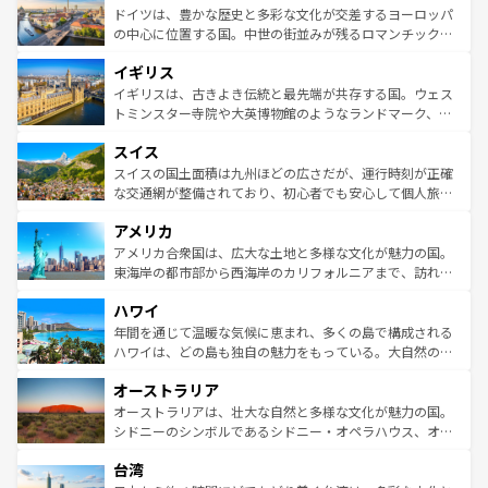
せる。地方によって風土や気候が異なるスペインはその個
聖堂、美しいビーチ、そして豊かな自然が、訪れる者を心
ドイツは、豊かな歴史と多彩な文化が交差するヨーロッパ
性で訪れる人を魅了する。 なお、新着のスペイン情報は
コ
から魅了する。また、フランスは美食の国としても知ら
の中心に位置する国。中世の街並みが残るロマンチック街
ンテンツ一覧
を参照してほしい。
れ、フランス料理はユネスコ無形文化遺産にも登録されて
道から、未来を先取りするようなモダンな都市まで多様な
イギリス
いる。シャンパンの発祥地であるランス、プロヴァンスの
顔を持つこの国は、どこを歩いても飽きることがない。ベ
香り高いラベンダー畑など、多彩な楽しみ方が可能だ。さ
ルリンの文化的活気、バイエルン州のアルプスの絶景、そ
イギリスは、古きよき伝統と最先端が共存する国。ウェス
らに、パリ以外の地域にも魅力が溢れており、どの街角に
してライン川沿いのワイン畑といった風景は必見。ビール
トミンスター寺院や大英博物館のようなランドマーク、歴
も豊かな歴史と文化が息づいている。パリ以外の個性あふ
とソーセージを味わいながら地元の人と過ごす楽しい時間
史ある大学都市、美しい丘陵地帯や牧歌的な風景など、エ
れる地方に足を運ぶとそれぞれで全く異なる文化を体験で
スイス
は、お酒好きな人にはぜひ体験してほしい。 なお、新着の
リアごとに異なる魅力がある。また、優雅なアフタヌーン
きるだろう。 なお、新着のフランス情報は
コンテンツ一覧
ドイツ情報は
コンテンツ一覧
を参照してほしい。
ティー、ビール好きにはたまらない英国パブ、サッカー観
スイスの国土面積は九州ほどの広さだが、運行時刻が正確
を参照してほしい。
戦など、本場だからこそできる体験も豊富。イギリスを旅
な交通網が整備されており、初心者でも安心して個人旅行
して楽しみつくそう。 なお、新着のイギリス情報は
コンテ
を楽しめる。日本同様に時刻表どおりの旅が可能だ。中世
アメリカ
ンツ一覧
を参照してほしい。
の建物がそのまま残る町や、スイスならではのユニークな
博物館もあり、アルプス観光だけでなく町歩きも満喫する
アメリカ合衆国は、広大な土地と多様な文化が魅力の国。
ことができる。国民の所得が高いため物価も高いが、旅行
東海岸の都市部から西海岸のカリフォルニアまで、訪れる
者向けの交通パス提供のサービスもあり、うまく活用すれ
場所ごとに異なる風景と体験が待っている。ニューヨーク
ハワイ
ば市内交通費無料で観光を楽しむこともできる。 なお、新
のような巨大都市は、観光、ショッピング、エンターテイ
着のスイス情報は
コンテンツ一覧
を参照してほしい。
ンメントが詰まった刺激的なスポットだ。一方、アメリカ
年間を通じて温暖な気候に恵まれ、多くの島で構成される
西部には大自然が広がり、グランドキャニオンやイエロー
ハワイは、どの島も独自の魅力をもっている。大自然の神
ストーン国立公園といった絶景が堪能できる。さらに、南
秘を感じたいなら、火山が生み出した壮大な景観を誇るハ
オーストラリア
部のニューオーリンズでは、音楽と美食が融合した独特の
ワイ島は見逃せない。また、定番の観光地といえばオアフ
文化が魅力。旅行者はアメリカの各地域で異なる魅力を楽
島だが、静かな自然を求めるならマウイ島やカウアイ島が
オーストラリアは、壮大な自然と多様な文化が魅力の国。
しみながら、その多様性と豊かな歴史を感じることができ
おすすめ。エメラルドグリーンに輝く海をはじめ、豊かな
シドニーのシンボルであるシドニー・オペラハウス、オー
るだろう。車でのロードトリップや列車の旅も、アメリカ
文化や歴史が息づいている。「アロハスピリット」と呼ば
ストラリア東海岸北部に広がる大サンゴ礁地帯グレートバ
ならではの贅沢な旅のスタイルだ。 なお、新着のアメリカ
台湾
れるおもてなしの心で訪れる人々を迎えてくれるハワイの
リアリーフや大陸中央部にそびえるウルル（エアーズロッ
情報は
コンテンツ一覧
を参照してほしい。