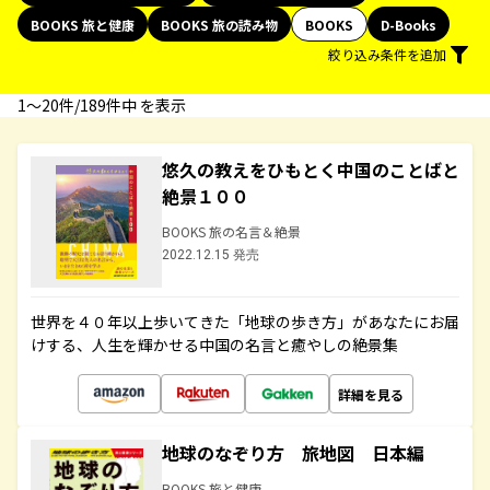
BOOKS 旅と健康
BOOKS 旅の読み物
BOOKS
D-Books
絞り込み条件を追加
1〜20件/189件中 を表示
悠久の教えをひもとく中国のことばと
絶景１００
BOOKS 旅の名言＆絶景
2022.12.15 発売
世界を４０年以上歩いてきた「地球の歩き方」があなたにお届
けする、人生を輝かせる中国の名言と癒やしの絶景集
詳細を見る
地球のなぞり方 旅地図 日本編
BOOKS 旅と健康