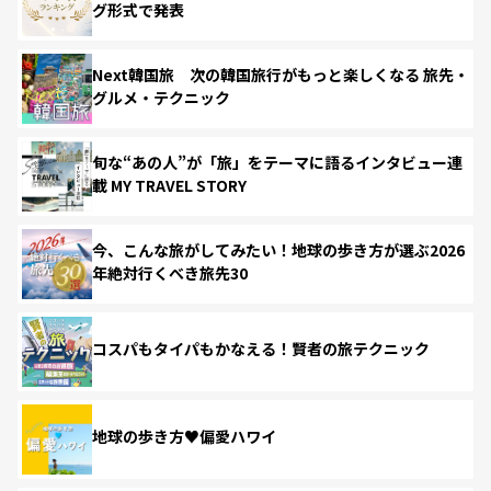
グ形式で発表
Next韓国旅 次の韓国旅行がもっと楽しくなる 旅先・
グルメ・テクニック
旬な“あの人”が「旅」をテーマに語るインタビュー連
載 MY TRAVEL STORY
今、こんな旅がしてみたい！地球の歩き方が選ぶ2026
年絶対行くべき旅先30
コスパもタイパもかなえる！賢者の旅テクニック
地球の歩き方♥偏愛ハワイ