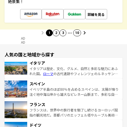
絶景集！
詳細を見る
…
1
2
3
10
AD
AD
人気の国と地域から探す
イタリア
イタリアは歴史、文化、グルメ、自然と多彩な魅力にあふ
れた国。
ローマ
の古代遺跡やフィレンツェのルネッサンス
美術、ヴェネツィアの運河など、歴史あるスポットはもち
スペイン
ろん、トスカーナの美しい田園風景やアマルフィ海岸の絶
景など、自然景観も見逃せない。観光の合間には、本場の
イベリア半島のほぼ80％を占めるスペインは、太陽が降り
ピザやパスタなど、絶品のイタリア料理を堪能することも
注ぐ地中海沿岸から雄大なピレネー山脈まで、多彩な自然
できる。朝目覚めてから夜眠るまで、すべての瞬間を楽し
と文化が詰まったヨーロッパ屈指の旅行先だ。多様な地域
フランス
ませてくれるイタリアで、忘れられない旅をしてみよう！
文化が根付くこの国では、情熱的なフラメンコ、熱気あふ
なお、新着のイタリア情報は
コンテンツ一覧
を参照してほ
れる闘牛、そして美味しいタパスが生活の一部となってい
フランスは、世界中の旅行者を魅了し続けるヨーロッパ屈
しい。
る。首都マドリードの洗練された雰囲気や、バルセロナの
指の観光地だ。首都パリのエッフェル塔やルーブル美術館
アートに溢れた街角から、地方では古代ローマ遺跡や中世
といった象徴的なスポットから、田舎町の古風な美しさま
ドイツ
の城塞都市、穏やかなビーチリゾートまで多彩な表情を見
で、幅広い魅力が詰まっている。華麗な宮殿、歴史的な大