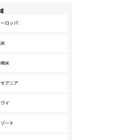
域
ヨーロッパ
北米
中南米
オセアニア
ハワイ
リゾート