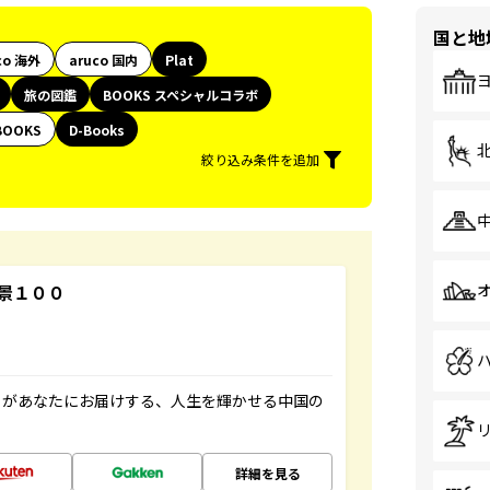
国と地
co 海外
aruco 国内
Plat
旅の図鑑
BOOKS スペシャルコラボ
BOOKS
D-Books
絞り込み条件を追加
景１００
」があなたにお届けする、人生を輝かせる中国の
詳細を見る