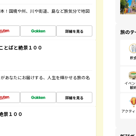
図本！国境や州、川や街道、島など旅気分で地図
旅のテ
詳細を見る
ことばと絶景１００
飲
」があなたにお届けする、人生を輝かせる旅の名
イベン
観
詳細を見る
アクティ
絶景１００