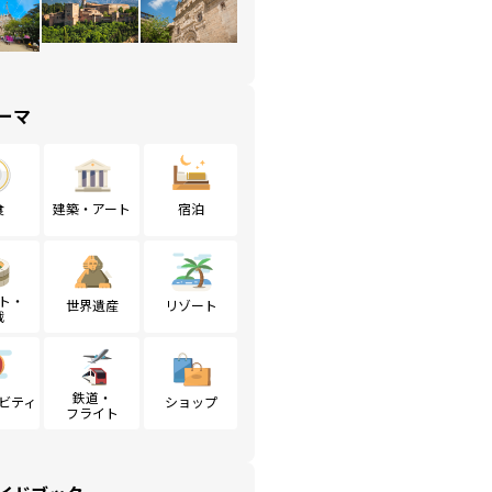
ーマ
食
建築・アート
宿泊
ト・
世界遺産
リゾート
戦
鉄道・
ビティ
ショップ
フライト