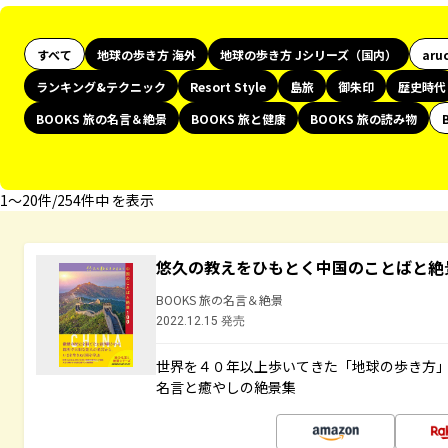
すべて
地球の歩き方 海外
地球の歩き方 Jシリーズ（国内）
aru
ランキング&テクニック
Resort Style
島旅
御朱印
歴史時代
BOOKS 旅の名言＆絶景
BOOKS 旅と健康
BOOKS 旅の読み物
1〜20件/254件中 を表示
悠久の教えをひもとく中国のことばと絶
BOOKS 旅の名言＆絶景
2022.12.15 発売
世界を４０年以上歩いてきた「地球の歩き方
名言と癒やしの絶景集