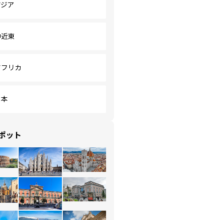
アジア
中近東
アフリカ
日本
ポット