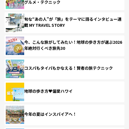
グルメ・テクニック
旬な“あの人”が「旅」をテーマに語るインタビュー連
載 MY TRAVEL STORY
今、こんな旅がしてみたい！地球の歩き方が選ぶ2026
年絶対行くべき旅先30
コスパもタイパもかなえる！賢者の旅テクニック
地球の歩き方♥偏愛ハワイ
今年の夏はインスパイアへ！