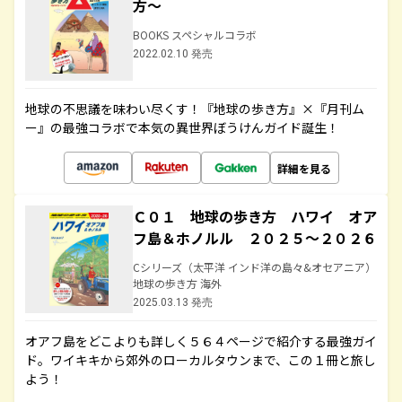
方～
BOOKS スペシャルコラボ
2022.02.10 発売
地球の不思議を味わい尽くす！『地球の歩き方』×『月刊ム
ー』の最強コラボで本気の異世界ぼうけんガイド誕生！
詳細を見る
Ｃ０１ 地球の歩き方 ハワイ オア
フ島＆ホノルル ２０２５～２０２６
Cシリーズ（太平洋 インド洋の島々&オセアニア）
地球の歩き方 海外
2025.03.13 発売
オアフ島をどこよりも詳しく５６４ページで紹介する最強ガイ
ド。ワイキキから郊外のローカルタウンまで、この１冊と旅し
よう！