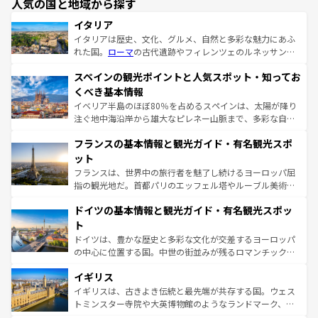
人気の国と地域から探す
イタリア
イタリアは歴史、文化、グルメ、自然と多彩な魅力にあふ
れた国。
ローマ
の古代遺跡やフィレンツェのルネッサンス
美術、ヴェネツィアの運河など、歴史あるスポットはもち
スペインの観光ポイントと人気スポット・知ってお
ろん、トスカーナの美しい田園風景やアマルフィ海岸の絶
景など、自然景観も見逃せない。観光の合間には、本場の
くべき基本情報
ピザやパスタなど、絶品のイタリア料理を堪能することも
イベリア半島のほぼ80％を占めるスペインは、太陽が降り
できる。朝目覚めてから夜眠るまで、すべての瞬間を楽し
注ぐ地中海沿岸から雄大なピレネー山脈まで、多彩な自然
ませてくれるイタリアで、忘れられない旅をしてみよう！
と文化が詰まったヨーロッパ屈指の旅行先だ。多様な地域
なお、新着のイタリア情報は
コンテンツ一覧
を参照してほ
フランスの基本情報と観光ガイド・有名観光スポ
文化が根付くこの国では、情熱的なフラメンコ、熱気あふ
しい。
れる闘牛、そして美味しいタパスが生活の一部となってい
ット
る。首都マドリードの洗練された雰囲気や、バルセロナの
フランスは、世界中の旅行者を魅了し続けるヨーロッパ屈
アートに溢れた街角から、地方では古代ローマ遺跡や中世
指の観光地だ。首都パリのエッフェル塔やルーブル美術館
の城塞都市、穏やかなビーチリゾートまで多彩な表情を見
といった象徴的なスポットから、田舎町の古風な美しさま
せる。地方によって風土や気候が異なるスペインはその個
ドイツの基本情報と観光ガイド・有名観光スポッ
で、幅広い魅力が詰まっている。華麗な宮殿、歴史的な大
性で訪れる人を魅了する。 なお、新着のスペイン情報は
コ
聖堂、美しいビーチ、そして豊かな自然が、訪れる者を心
ト
ンテンツ一覧
を参照してほしい。
から魅了する。また、フランスは美食の国としても知ら
ドイツは、豊かな歴史と多彩な文化が交差するヨーロッパ
れ、フランス料理はユネスコ無形文化遺産にも登録されて
の中心に位置する国。中世の街並みが残るロマンチック街
いる。シャンパンの発祥地であるランス、プロヴァンスの
道から、未来を先取りするようなモダンな都市まで多様な
香り高いラベンダー畑など、多彩な楽しみ方が可能だ。さ
イギリス
顔を持つこの国は、どこを歩いても飽きることがない。ベ
らに、パリ以外の地域にも魅力が溢れており、どの街角に
ルリンの文化的活気、バイエルン州のアルプスの絶景、そ
イギリスは、古きよき伝統と最先端が共存する国。ウェス
も豊かな歴史と文化が息づいている。パリ以外の個性あふ
してライン川沿いのワイン畑といった風景は必見。ビール
トミンスター寺院や大英博物館のようなランドマーク、歴
れる地方に足を運ぶとそれぞれで全く異なる文化を体験で
とソーセージを味わいながら地元の人と過ごす楽しい時間
史ある大学都市、美しい丘陵地帯や牧歌的な風景など、エ