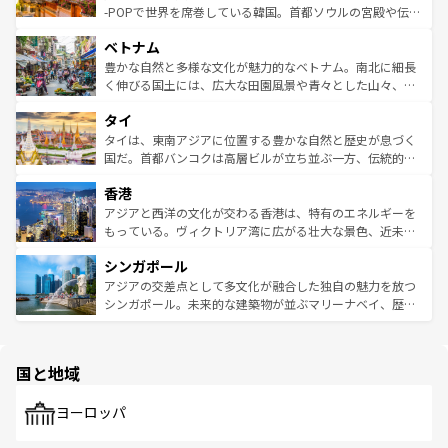
い。オーストラリアの多彩な魅力を存分に味わいつくそ
驚きをもたらしてくれる。また、奥深い台湾の食文化も魅
-POPで世界を席巻している韓国。首都ソウルの宮殿や伝統
う。 なお、新着のオーストラリア情報は
コンテンツ一覧
を
力で、夜市などの屋台グルメから高級料理、ヘルシーで美
家屋が並ぶエリアでは韓国の歴史と文化に浸ることがで
参照してほしい。
ベトナム
容にもいいと評判のスイーツなど、バラエティ豊かな料理
き、地方に足を延ばせば四季折々の自然美を楽しむことが
が味わえる。 なお、新着の台湾情報は
コンテンツ一覧
を参
できる。そして、キムチや焼肉、絶品のストリートフード
豊かな自然と多様な文化が魅力的なベトナム。南北に細長
照してほしい。
まで、さまざまな韓国料理が待っている。夜には、韓国な
く伸びる国土には、広大な田園風景や青々とした山々、世
らではのナイトライフも堪能できる。あたたかいホスピタ
界遺産に登録された壮大な自然景観が点在し、都市部では
タイ
リティに包まれながら、韓国の多彩な魅力を心ゆくまで味
急速な発展と共に伝統が息づく。ハノイの古い町並みやホ
わってみてほしい。 なお、新着の韓国情報は
コンテンツ一
ーチミン市のフランス統治時代の建物も、独特の雰囲気を
タイは、東南アジアに位置する豊かな自然と歴史が息づく
覧
を参照してほしい。
醸し出している。また、バラエティの豊かさとおいしさで
国だ。首都バンコクは高層ビルが立ち並ぶ一方、伝統的な
世界中の食通を魅了してやまないベトナム料理も魅力のひ
寺院や市場がいたるところに点在し、古きよき文化と現代
香港
とつ。フォーやバインミー、ベトナムコーヒーなどは、ぜ
の活気が交差している。北部ではチェンマイなどの山岳地
ひ現地で味わいたい。どの地域を訪れてもあたたかい人々
帯で自然と触れ合い、南部ではプーケットやクラビの美し
アジアと西洋の文化が交わる香港は、特有のエネルギーを
が旅行者を迎えてくれるので、きっと忘れられない旅にな
いビーチでリゾート気分を楽しむことができる。タイ料理
もっている。ヴィクトリア湾に広がる壮大な景色、近未来
るはずだ。 なお、新着のベトナム情報は
コンテンツ一覧
を
は世界的に有名で、屋台から高級レストランまで味覚を刺
的なアートスポット、そして歴史と現代が融合した町並
参照してほしい。
シンガポール
激する。気候は一年中温暖で、どの季節にも異なる楽しみ
み、どこを訪れても感動するはず。観光スポットが密集し
が待っている。親しみやすいタイの人々、仏教を中心とし
ており、効率よく見どころを回れるのも魅力。息をのむよ
アジアの交差点として多文化が融合した独自の魅力を放つ
た文化、そして多様な観光資源が、訪れる旅人を魅了し続
うな絶景から文化的な体験まで、香港を存分に楽しみ尽く
シンガポール。未来的な建築物が並ぶマリーナベイ、歴史
ける。 なお、新着のタイ情報は
コンテンツ一覧
を参照して
そう。 なお、新着の香港情報は
コンテンツ一覧
を参照して
と伝統を感じられるエスニックタウン、多数の緑豊かな公
ほしい。
ほしい。
園や自然保護区など、自然が調和した近代的な景観と文化
の多様性あふれるカラフルな町は、どこを歩いても新しい
国と地域
発見がある。さらに、治安のよさや充実した公共交通機関
も、旅行者にとっては魅力的なポイント。グルメも豊富
で、ホーカーズは地元の風情を楽しめる外せないスポット
ヨーロッパ
だ。訪れる人を飽きさせないシンガポールで、多様な魅力
を体感しよう。 なお、新着のシンガポール情報は
コンテン