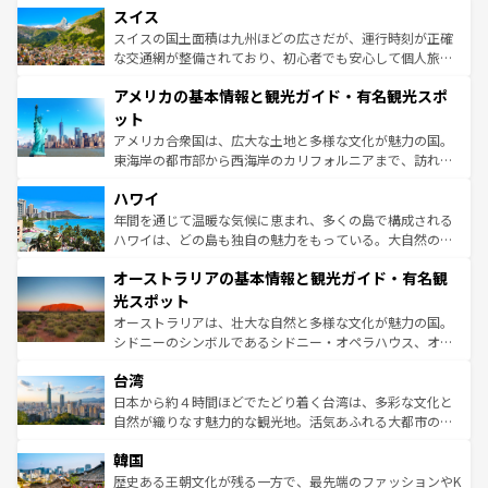
きるだろう。 なお、新着のフランス情報は
コンテンツ一覧
スイス
は、お酒好きな人にはぜひ体験してほしい。 なお、新着の
リアごとに異なる魅力がある。また、優雅なアフタヌーン
を参照してほしい。
ドイツ情報は
コンテンツ一覧
を参照してほしい。
ティー、ビール好きにはたまらない英国パブ、サッカー観
スイスの国土面積は九州ほどの広さだが、運行時刻が正確
戦など、本場だからこそできる体験も豊富。イギリスを旅
な交通網が整備されており、初心者でも安心して個人旅行
して楽しみつくそう。 なお、新着のイギリス情報は
コンテ
を楽しめる。日本同様に時刻表どおりの旅が可能だ。中世
アメリカの基本情報と観光ガイド・有名観光スポ
ンツ一覧
を参照してほしい。
の建物がそのまま残る町や、スイスならではのユニークな
博物館もあり、アルプス観光だけでなく町歩きも満喫する
ット
ことができる。国民の所得が高いため物価も高いが、旅行
アメリカ合衆国は、広大な土地と多様な文化が魅力の国。
者向けの交通パス提供のサービスもあり、うまく活用すれ
東海岸の都市部から西海岸のカリフォルニアまで、訪れる
ば市内交通費無料で観光を楽しむこともできる。 なお、新
場所ごとに異なる風景と体験が待っている。ニューヨーク
着のスイス情報は
コンテンツ一覧
を参照してほしい。
ハワイ
のような巨大都市は、観光、ショッピング、エンターテイ
ンメントが詰まった刺激的なスポットだ。一方、アメリカ
年間を通じて温暖な気候に恵まれ、多くの島で構成される
西部には大自然が広がり、グランドキャニオンやイエロー
ハワイは、どの島も独自の魅力をもっている。大自然の神
ストーン国立公園といった絶景が堪能できる。さらに、南
秘を感じたいなら、火山が生み出した壮大な景観を誇るハ
オーストラリアの基本情報と観光ガイド・有名観
部のニューオーリンズでは、音楽と美食が融合した独特の
ワイ島は見逃せない。また、定番の観光地といえばオアフ
文化が魅力。旅行者はアメリカの各地域で異なる魅力を楽
島だが、静かな自然を求めるならマウイ島やカウアイ島が
光スポット
しみながら、その多様性と豊かな歴史を感じることができ
おすすめ。エメラルドグリーンに輝く海をはじめ、豊かな
オーストラリアは、壮大な自然と多様な文化が魅力の国。
るだろう。車でのロードトリップや列車の旅も、アメリカ
文化や歴史が息づいている。「アロハスピリット」と呼ば
シドニーのシンボルであるシドニー・オペラハウス、オー
ならではの贅沢な旅のスタイルだ。 なお、新着のアメリカ
れるおもてなしの心で訪れる人々を迎えてくれるハワイの
ストラリア東海岸北部に広がる大サンゴ礁地帯グレートバ
情報は
コンテンツ一覧
を参照してほしい。
人々、おいしいローカルフードやハワイアンミュージッ
台湾
リアリーフや大陸中央部にそびえるウルル（エアーズロッ
ク、伝統的なフラダンスなど、すべてがハワイの魅力を彩
ク）、タスマニアの美しい原生林やケアンズの熱帯雨林な
日本から約４時間ほどでたどり着く台湾は、多彩な文化と
っている。訪れるたびに新しい発見と感動が待っているハ
ど、見どころがたくさん。また、カフェやワイン、オージ
自然が織りなす魅力的な観光地。活気あふれる大都市の台
ワイを、存分に味わってほしい。 なお、新着のハワイ情報
ービーフなどの食文化も豊かで、美味しいものであふれて
北やノスタルジックな町並みが人気な九份（ジォウフェ
は
コンテンツ一覧
を参照してほしい。
韓国
いる。アクティビティも充実しており、サーフィンやダイ
ン）、静ひつな山岳地帯である台湾東部など、都市の喧騒
ビング、ハイキングなど、アウトドア好きにはたまらな
と山間の静けさが共存しており、訪れる人に新しい発見と
歴史ある王朝文化が残る一方で、最先端のファッションやK