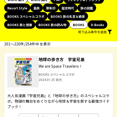
Resort Style
島旅
御朱印
歴史時代
旅の図鑑
BOOKS スペシャルコラボ
BOOKS 旅の名言＆絶景
BOOKS 旅と健康
BOOKS 旅の読み物
BOOKS
D-Books
絞り込み条件を追加
201〜220件/254件中 を表示
地球の歩き方 宇宙兄弟
We are Space Travelers！
BOOKS スペシャルコラボ
2024.01.25 発売
大人気漫画『宇宙兄弟』と『地球の歩き方』のスペシャルコラ
ボ。物語の舞台をめぐりながら地球＆宇宙を旅する最強ガイド
ブック！