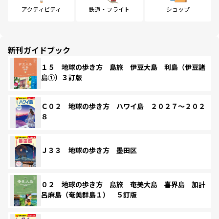
アクティビティ
鉄道・フライト
ショップ
新刊ガイドブック
１５ 地球の歩き方 島旅 伊豆大島 利島（伊豆諸
島①）３訂版
Ｃ０２ 地球の歩き方 ハワイ島 ２０２７～２０２
８
Ｊ３３ 地球の歩き方 墨田区
０２ 地球の歩き方 島旅 奄美大島 喜界島 加計
呂麻島（奄美群島１） ５訂版