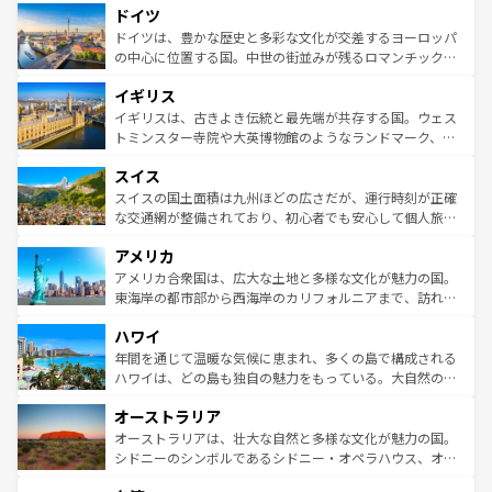
せる。地方によって風土や気候が異なるスペインはその個
ドイツ
で、幅広い魅力が詰まっている。華麗な宮殿、歴史的な大
性で訪れる人を魅了する。 なお、新着のスペイン情報は
コ
聖堂、美しいビーチ、そして豊かな自然が、訪れる者を心
ドイツは、豊かな歴史と多彩な文化が交差するヨーロッパ
ンテンツ一覧
を参照してほしい。
から魅了する。また、フランスは美食の国としても知ら
の中心に位置する国。中世の街並みが残るロマンチック街
れ、フランス料理はユネスコ無形文化遺産にも登録されて
道から、未来を先取りするようなモダンな都市まで多様な
イギリス
いる。シャンパンの発祥地であるランス、プロヴァンスの
顔を持つこの国は、どこを歩いても飽きることがない。ベ
香り高いラベンダー畑など、多彩な楽しみ方が可能だ。さ
ルリンの文化的活気、バイエルン州のアルプスの絶景、そ
イギリスは、古きよき伝統と最先端が共存する国。ウェス
らに、パリ以外の地域にも魅力が溢れており、どの街角に
してライン川沿いのワイン畑といった風景は必見。ビール
トミンスター寺院や大英博物館のようなランドマーク、歴
も豊かな歴史と文化が息づいている。パリ以外の個性あふ
とソーセージを味わいながら地元の人と過ごす楽しい時間
史ある大学都市、美しい丘陵地帯や牧歌的な風景など、エ
れる地方に足を運ぶとそれぞれで全く異なる文化を体験で
スイス
は、お酒好きな人にはぜひ体験してほしい。 なお、新着の
リアごとに異なる魅力がある。また、優雅なアフタヌーン
きるだろう。 なお、新着のフランス情報は
コンテンツ一覧
ドイツ情報は
コンテンツ一覧
を参照してほしい。
ティー、ビール好きにはたまらない英国パブ、サッカー観
スイスの国土面積は九州ほどの広さだが、運行時刻が正確
を参照してほしい。
戦など、本場だからこそできる体験も豊富。イギリスを旅
な交通網が整備されており、初心者でも安心して個人旅行
して楽しみつくそう。 なお、新着のイギリス情報は
コンテ
を楽しめる。日本同様に時刻表どおりの旅が可能だ。中世
アメリカ
ンツ一覧
を参照してほしい。
の建物がそのまま残る町や、スイスならではのユニークな
博物館もあり、アルプス観光だけでなく町歩きも満喫する
アメリカ合衆国は、広大な土地と多様な文化が魅力の国。
ことができる。国民の所得が高いため物価も高いが、旅行
東海岸の都市部から西海岸のカリフォルニアまで、訪れる
者向けの交通パス提供のサービスもあり、うまく活用すれ
場所ごとに異なる風景と体験が待っている。ニューヨーク
ハワイ
ば市内交通費無料で観光を楽しむこともできる。 なお、新
のような巨大都市は、観光、ショッピング、エンターテイ
着のスイス情報は
コンテンツ一覧
を参照してほしい。
ンメントが詰まった刺激的なスポットだ。一方、アメリカ
年間を通じて温暖な気候に恵まれ、多くの島で構成される
西部には大自然が広がり、グランドキャニオンやイエロー
ハワイは、どの島も独自の魅力をもっている。大自然の神
ストーン国立公園といった絶景が堪能できる。さらに、南
秘を感じたいなら、火山が生み出した壮大な景観を誇るハ
オーストラリア
部のニューオーリンズでは、音楽と美食が融合した独特の
ワイ島は見逃せない。また、定番の観光地といえばオアフ
文化が魅力。旅行者はアメリカの各地域で異なる魅力を楽
島だが、静かな自然を求めるならマウイ島やカウアイ島が
オーストラリアは、壮大な自然と多様な文化が魅力の国。
しみながら、その多様性と豊かな歴史を感じることができ
おすすめ。エメラルドグリーンに輝く海をはじめ、豊かな
シドニーのシンボルであるシドニー・オペラハウス、オー
るだろう。車でのロードトリップや列車の旅も、アメリカ
文化や歴史が息づいている。「アロハスピリット」と呼ば
ストラリア東海岸北部に広がる大サンゴ礁地帯グレートバ