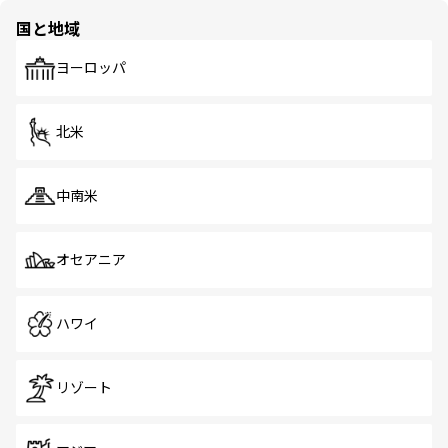
の多様性あふれるカラフルな町は、どこを歩いても新しい
国と地域
発見がある。さらに、治安のよさや充実した公共交通機関
も、旅行者にとっては魅力的なポイント。グルメも豊富
で、ホーカーズは地元の風情を楽しめる外せないスポット
ヨーロッパ
だ。訪れる人を飽きさせないシンガポールで、多様な魅力
を体感しよう。 なお、新着のシンガポール情報は
コンテン
ツ一覧
を参照してほしい。
北米
中南米
オセアニア
ハワイ
リゾート