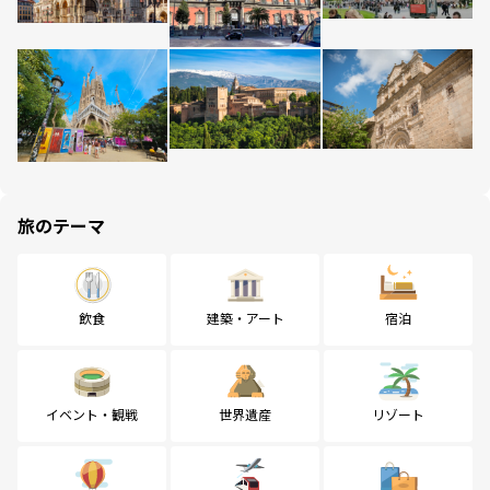
旅のテーマ
飲食
建築・アート
宿泊
イベント・観戦
世界遺産
リゾート