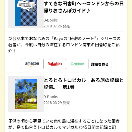
すてきな田舎町へ～ロンドンからの日
帰りおさんぽガイド♪
D-Books
2018.07.26 発売
英会話本でおなじみの「Kayoの“秘密のノート”」シリーズの
著者が、今度は自分の滞在するロンドン南東の田舎町をご紹
介！
詳細を見る
とろとろトロピカル ある旅の記録と
記憶。 第1巻
D-Books
2018.03.29 発売
子供の頃から夢見ていた南の島に滞在することになった筆者
が、島で出合うトロピカルでマジカルな45日間の記録と記