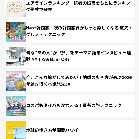
エアラインランキング 読者の投票をもとにランキン
グ形式で発表
Next韓国旅 次の韓国旅行がもっと楽しくなる 旅先・
グルメ・テクニック
旬な“あの人”が「旅」をテーマに語るインタビュー連
載 MY TRAVEL STORY
今、こんな旅がしてみたい！地球の歩き方が選ぶ2026
年絶対行くべき旅先30
コスパもタイパもかなえる！賢者の旅テクニック
地球の歩き方♥偏愛ハワイ