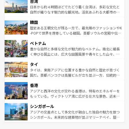
ならではの贅沢な旅のスタイルだ。 なお、新着のアメリカ
台湾
れるおもてなしの心で訪れる人々を迎えてくれるハワイの
リアリーフや大陸中央部にそびえるウルル（エアーズロッ
情報は
コンテンツ一覧
を参照してほしい。
人々、おいしいローカルフードやハワイアンミュージッ
ク）、タスマニアの美しい原生林やケアンズの熱帯雨林な
日本から約４時間ほどでたどり着く台湾は、多彩な文化と
ク、伝統的なフラダンスなど、すべてがハワイの魅力を彩
ど、見どころがたくさん。また、カフェやワイン、オージ
自然が織りなす魅力的な観光地。活気あふれる大都市の台
っている。訪れるたびに新しい発見と感動が待っているハ
ービーフなどの食文化も豊かで、美味しいものであふれて
北やノスタルジックな町並みが人気な九份（ジォウフェ
ワイを、存分に味わってほしい。 なお、新着のハワイ情報
韓国
いる。アクティビティも充実しており、サーフィンやダイ
ン）、静ひつな山岳地帯である台湾東部など、都市の喧騒
は
コンテンツ一覧
を参照してほしい。
ビング、ハイキングなど、アウトドア好きにはたまらな
と山間の静けさが共存しており、訪れる人に新しい発見と
歴史ある王朝文化が残る一方で、最先端のファッションやK
い。オーストラリアの多彩な魅力を存分に味わいつくそ
驚きをもたらしてくれる。また、奥深い台湾の食文化も魅
-POPで世界を席巻している韓国。首都ソウルの宮殿や伝統
う。 なお、新着のオーストラリア情報は
コンテンツ一覧
を
力で、夜市などの屋台グルメから高級料理、ヘルシーで美
家屋が並ぶエリアでは韓国の歴史と文化に浸ることがで
参照してほしい。
ベトナム
容にもいいと評判のスイーツなど、バラエティ豊かな料理
き、地方に足を延ばせば四季折々の自然美を楽しむことが
が味わえる。 なお、新着の台湾情報は
コンテンツ一覧
を参
できる。そして、キムチや焼肉、絶品のストリートフード
豊かな自然と多様な文化が魅力的なベトナム。南北に細長
照してほしい。
まで、さまざまな韓国料理が待っている。夜には、韓国な
く伸びる国土には、広大な田園風景や青々とした山々、世
らではのナイトライフも堪能できる。あたたかいホスピタ
界遺産に登録された壮大な自然景観が点在し、都市部では
タイ
リティに包まれながら、韓国の多彩な魅力を心ゆくまで味
急速な発展と共に伝統が息づく。ハノイの古い町並みやホ
わってみてほしい。 なお、新着の韓国情報は
コンテンツ一
ーチミン市のフランス統治時代の建物も、独特の雰囲気を
タイは、東南アジアに位置する豊かな自然と歴史が息づく
覧
を参照してほしい。
醸し出している。また、バラエティの豊かさとおいしさで
国だ。首都バンコクは高層ビルが立ち並ぶ一方、伝統的な
世界中の食通を魅了してやまないベトナム料理も魅力のひ
寺院や市場がいたるところに点在し、古きよき文化と現代
香港
とつ。フォーやバインミー、ベトナムコーヒーなどは、ぜ
の活気が交差している。北部ではチェンマイなどの山岳地
ひ現地で味わいたい。どの地域を訪れてもあたたかい人々
帯で自然と触れ合い、南部ではプーケットやクラビの美し
アジアと西洋の文化が交わる香港は、特有のエネルギーを
が旅行者を迎えてくれるので、きっと忘れられない旅にな
いビーチでリゾート気分を楽しむことができる。タイ料理
もっている。ヴィクトリア湾に広がる壮大な景色、近未来
るはずだ。 なお、新着のベトナム情報は
コンテンツ一覧
を
は世界的に有名で、屋台から高級レストランまで味覚を刺
的なアートスポット、そして歴史と現代が融合した町並
参照してほしい。
シンガポール
激する。気候は一年中温暖で、どの季節にも異なる楽しみ
み、どこを訪れても感動するはず。観光スポットが密集し
が待っている。親しみやすいタイの人々、仏教を中心とし
ており、効率よく見どころを回れるのも魅力。息をのむよ
アジアの交差点として多文化が融合した独自の魅力を放つ
た文化、そして多様な観光資源が、訪れる旅人を魅了し続
うな絶景から文化的な体験まで、香港を存分に楽しみ尽く
シンガポール。未来的な建築物が並ぶマリーナベイ、歴史
ける。 なお、新着のタイ情報は
コンテンツ一覧
を参照して
そう。 なお、新着の香港情報は
コンテンツ一覧
を参照して
と伝統を感じられるエスニックタウン、多数の緑豊かな公
ほしい。
ほしい。
園や自然保護区など、自然が調和した近代的な景観と文化