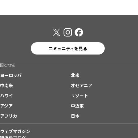
コミュニティを見る
国と地域
ヨーロッパ
北米
中南米
オセアニア
ハワイ
リゾート
アジア
中近東
アフリカ
日本
ウェブマガジン
特派員ブログ