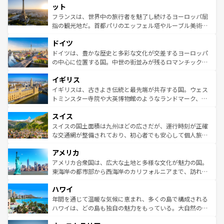
なお、新着のイタリア情報は
コンテンツ一覧
を参照してほ
れる闘牛、そして美味しいタパスが生活の一部となってい
ット
しい。
る。首都マドリードの洗練された雰囲気や、バルセロナの
フランスは、世界中の旅行者を魅了し続けるヨーロッパ屈
アートに溢れた街角から、地方では古代ローマ遺跡や中世
指の観光地だ。首都パリのエッフェル塔やルーブル美術館
の城塞都市、穏やかなビーチリゾートまで多彩な表情を見
といった象徴的なスポットから、田舎町の古風な美しさま
せる。地方によって風土や気候が異なるスペインはその個
ドイツ
で、幅広い魅力が詰まっている。華麗な宮殿、歴史的な大
性で訪れる人を魅了する。 なお、新着のスペイン情報は
コ
聖堂、美しいビーチ、そして豊かな自然が、訪れる者を心
ドイツは、豊かな歴史と多彩な文化が交差するヨーロッパ
ンテンツ一覧
を参照してほしい。
から魅了する。また、フランスは美食の国としても知ら
の中心に位置する国。中世の街並みが残るロマンチック街
れ、フランス料理はユネスコ無形文化遺産にも登録されて
道から、未来を先取りするようなモダンな都市まで多様な
イギリス
いる。シャンパンの発祥地であるランス、プロヴァンスの
顔を持つこの国は、どこを歩いても飽きることがない。ベ
香り高いラベンダー畑など、多彩な楽しみ方が可能だ。さ
ルリンの文化的活気、バイエルン州のアルプスの絶景、そ
イギリスは、古きよき伝統と最先端が共存する国。ウェス
らに、パリ以外の地域にも魅力が溢れており、どの街角に
してライン川沿いのワイン畑といった風景は必見。ビール
トミンスター寺院や大英博物館のようなランドマーク、歴
も豊かな歴史と文化が息づいている。パリ以外の個性あふ
とソーセージを味わいながら地元の人と過ごす楽しい時間
史ある大学都市、美しい丘陵地帯や牧歌的な風景など、エ
れる地方に足を運ぶとそれぞれで全く異なる文化を体験で
スイス
は、お酒好きな人にはぜひ体験してほしい。 なお、新着の
リアごとに異なる魅力がある。また、優雅なアフタヌーン
きるだろう。 なお、新着のフランス情報は
コンテンツ一覧
ドイツ情報は
コンテンツ一覧
を参照してほしい。
ティー、ビール好きにはたまらない英国パブ、サッカー観
スイスの国土面積は九州ほどの広さだが、運行時刻が正確
を参照してほしい。
戦など、本場だからこそできる体験も豊富。イギリスを旅
な交通網が整備されており、初心者でも安心して個人旅行
して楽しみつくそう。 なお、新着のイギリス情報は
コンテ
を楽しめる。日本同様に時刻表どおりの旅が可能だ。中世
アメリカ
ンツ一覧
を参照してほしい。
の建物がそのまま残る町や、スイスならではのユニークな
博物館もあり、アルプス観光だけでなく町歩きも満喫する
アメリカ合衆国は、広大な土地と多様な文化が魅力の国。
ことができる。国民の所得が高いため物価も高いが、旅行
東海岸の都市部から西海岸のカリフォルニアまで、訪れる
者向けの交通パス提供のサービスもあり、うまく活用すれ
場所ごとに異なる風景と体験が待っている。ニューヨーク
ハワイ
ば市内交通費無料で観光を楽しむこともできる。 なお、新
のような巨大都市は、観光、ショッピング、エンターテイ
着のスイス情報は
コンテンツ一覧
を参照してほしい。
ンメントが詰まった刺激的なスポットだ。一方、アメリカ
年間を通じて温暖な気候に恵まれ、多くの島で構成される
西部には大自然が広がり、グランドキャニオンやイエロー
ハワイは、どの島も独自の魅力をもっている。大自然の神
ストーン国立公園といった絶景が堪能できる。さらに、南
秘を感じたいなら、火山が生み出した壮大な景観を誇るハ