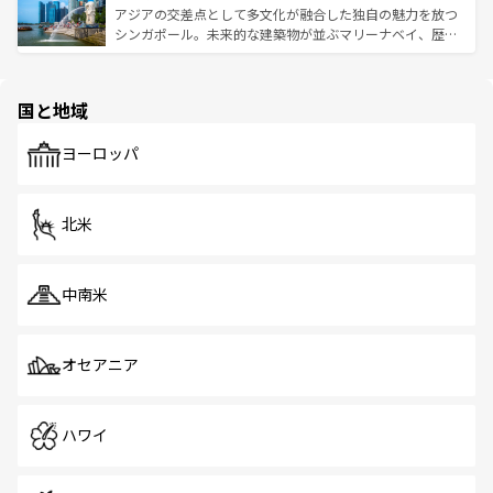
が待っている。親しみやすいタイの人々、仏教を中心とし
ており、効率よく見どころを回れるのも魅力。息をのむよ
アジアの交差点として多文化が融合した独自の魅力を放つ
た文化、そして多様な観光資源が、訪れる旅人を魅了し続
うな絶景から文化的な体験まで、香港を存分に楽しみ尽く
シンガポール。未来的な建築物が並ぶマリーナベイ、歴史
ける。 なお、新着のタイ情報は
コンテンツ一覧
を参照して
そう。 なお、新着の香港情報は
コンテンツ一覧
を参照して
と伝統を感じられるエスニックタウン、多数の緑豊かな公
ほしい。
ほしい。
園や自然保護区など、自然が調和した近代的な景観と文化
の多様性あふれるカラフルな町は、どこを歩いても新しい
国と地域
発見がある。さらに、治安のよさや充実した公共交通機関
も、旅行者にとっては魅力的なポイント。グルメも豊富
で、ホーカーズは地元の風情を楽しめる外せないスポット
ヨーロッパ
だ。訪れる人を飽きさせないシンガポールで、多様な魅力
を体感しよう。 なお、新着のシンガポール情報は
コンテン
ツ一覧
を参照してほしい。
北米
中南米
オセアニア
ハワイ