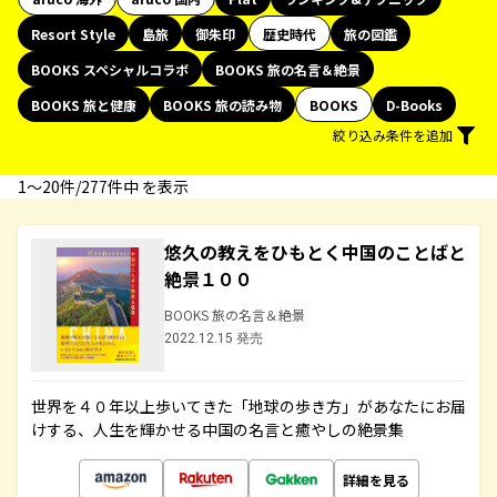
Resort Style
島旅
御朱印
歴史時代
旅の図鑑
BOOKS スペシャルコラボ
BOOKS 旅の名言＆絶景
BOOKS 旅と健康
BOOKS 旅の読み物
BOOKS
D-Books
絞り込み条件を追加
1〜20件/277件中 を表示
悠久の教えをひもとく中国のことばと
絶景１００
BOOKS 旅の名言＆絶景
2022.12.15 発売
世界を４０年以上歩いてきた「地球の歩き方」があなたにお届
けする、人生を輝かせる中国の名言と癒やしの絶景集
詳細を見る