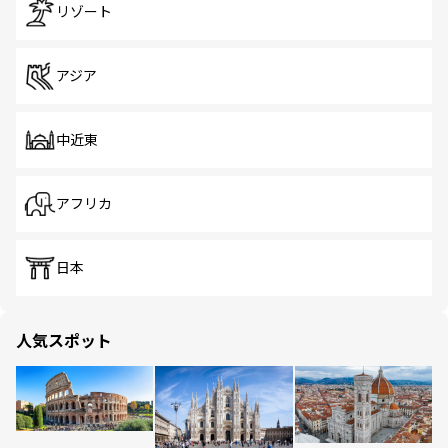
リゾート
アジア
中近東
アフリカ
日本
人気スポット