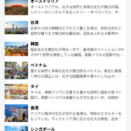
オーストラリア
部のニューオーリンズでは、音楽と美食が融合した独特の
ワイ島は見逃せない。また、定番の観光地といえばオアフ
文化が魅力。旅行者はアメリカの各地域で異なる魅力を楽
島だが、静かな自然を求めるならマウイ島やカウアイ島が
オーストラリアは、壮大な自然と多様な文化が魅力の国。
しみながら、その多様性と豊かな歴史を感じることができ
おすすめ。エメラルドグリーンに輝く海をはじめ、豊かな
シドニーのシンボルであるシドニー・オペラハウス、オー
るだろう。車でのロードトリップや列車の旅も、アメリカ
文化や歴史が息づいている。「アロハスピリット」と呼ば
ストラリア東海岸北部に広がる大サンゴ礁地帯グレートバ
ならではの贅沢な旅のスタイルだ。 なお、新着のアメリカ
台湾
れるおもてなしの心で訪れる人々を迎えてくれるハワイの
リアリーフや大陸中央部にそびえるウルル（エアーズロッ
情報は
コンテンツ一覧
を参照してほしい。
人々、おいしいローカルフードやハワイアンミュージッ
ク）、タスマニアの美しい原生林やケアンズの熱帯雨林な
日本から約４時間ほどでたどり着く台湾は、多彩な文化と
ク、伝統的なフラダンスなど、すべてがハワイの魅力を彩
ど、見どころがたくさん。また、カフェやワイン、オージ
自然が織りなす魅力的な観光地。活気あふれる大都市の台
っている。訪れるたびに新しい発見と感動が待っているハ
ービーフなどの食文化も豊かで、美味しいものであふれて
北やノスタルジックな町並みが人気な九份（ジォウフェ
ワイを、存分に味わってほしい。 なお、新着のハワイ情報
韓国
いる。アクティビティも充実しており、サーフィンやダイ
ン）、静ひつな山岳地帯である台湾東部など、都市の喧騒
は
コンテンツ一覧
を参照してほしい。
ビング、ハイキングなど、アウトドア好きにはたまらな
と山間の静けさが共存しており、訪れる人に新しい発見と
歴史ある王朝文化が残る一方で、最先端のファッションやK
い。オーストラリアの多彩な魅力を存分に味わいつくそ
驚きをもたらしてくれる。また、奥深い台湾の食文化も魅
-POPで世界を席巻している韓国。首都ソウルの宮殿や伝統
う。 なお、新着のオーストラリア情報は
コンテンツ一覧
を
力で、夜市などの屋台グルメから高級料理、ヘルシーで美
家屋が並ぶエリアでは韓国の歴史と文化に浸ることがで
参照してほしい。
ベトナム
容にもいいと評判のスイーツなど、バラエティ豊かな料理
き、地方に足を延ばせば四季折々の自然美を楽しむことが
が味わえる。 なお、新着の台湾情報は
コンテンツ一覧
を参
できる。そして、キムチや焼肉、絶品のストリートフード
豊かな自然と多様な文化が魅力的なベトナム。南北に細長
照してほしい。
まで、さまざまな韓国料理が待っている。夜には、韓国な
く伸びる国土には、広大な田園風景や青々とした山々、世
らではのナイトライフも堪能できる。あたたかいホスピタ
界遺産に登録された壮大な自然景観が点在し、都市部では
タイ
リティに包まれながら、韓国の多彩な魅力を心ゆくまで味
急速な発展と共に伝統が息づく。ハノイの古い町並みやホ
わってみてほしい。 なお、新着の韓国情報は
コンテンツ一
ーチミン市のフランス統治時代の建物も、独特の雰囲気を
タイは、東南アジアに位置する豊かな自然と歴史が息づく
覧
を参照してほしい。
醸し出している。また、バラエティの豊かさとおいしさで
国だ。首都バンコクは高層ビルが立ち並ぶ一方、伝統的な
世界中の食通を魅了してやまないベトナム料理も魅力のひ
寺院や市場がいたるところに点在し、古きよき文化と現代
香港
とつ。フォーやバインミー、ベトナムコーヒーなどは、ぜ
の活気が交差している。北部ではチェンマイなどの山岳地
ひ現地で味わいたい。どの地域を訪れてもあたたかい人々
帯で自然と触れ合い、南部ではプーケットやクラビの美し
アジアと西洋の文化が交わる香港は、特有のエネルギーを
が旅行者を迎えてくれるので、きっと忘れられない旅にな
いビーチでリゾート気分を楽しむことができる。タイ料理
もっている。ヴィクトリア湾に広がる壮大な景色、近未来
るはずだ。 なお、新着のベトナム情報は
コンテンツ一覧
を
は世界的に有名で、屋台から高級レストランまで味覚を刺
的なアートスポット、そして歴史と現代が融合した町並
参照してほしい。
シンガポール
激する。気候は一年中温暖で、どの季節にも異なる楽しみ
み、どこを訪れても感動するはず。観光スポットが密集し