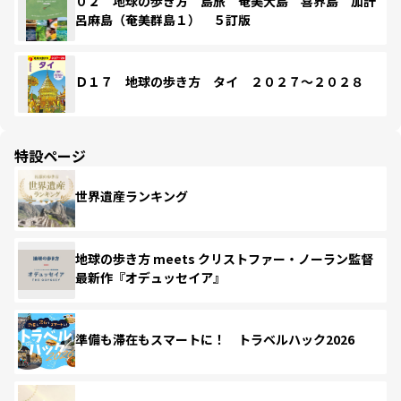
０２ 地球の歩き方 島旅 奄美大島 喜界島 加計
呂麻島（奄美群島１） ５訂版
Ｄ１７ 地球の歩き方 タイ ２０２７～２０２８
特設ページ
世界遺産ランキング
地球の歩き方 meets クリストファー・ノーラン監督
最新作『オデュッセイア』
準備も滞在もスマートに！ トラベルハック2026