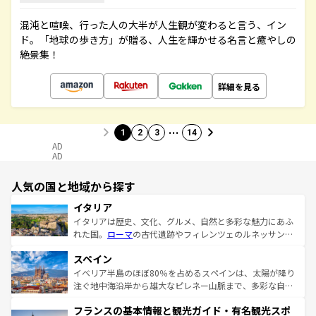
混沌と喧噪、行った人の大半が人生観が変わると言う、イン
ド。「地球の歩き方」が贈る、人生を輝かせる名言と癒やしの
絶景集！
詳細を見る
…
1
2
3
14
AD
AD
人気の国と地域から探す
イタリア
イタリアは歴史、文化、グルメ、自然と多彩な魅力にあふ
れた国。
ローマ
の古代遺跡やフィレンツェのルネッサンス
美術、ヴェネツィアの運河など、歴史あるスポットはもち
スペイン
ろん、トスカーナの美しい田園風景やアマルフィ海岸の絶
景など、自然景観も見逃せない。観光の合間には、本場の
イベリア半島のほぼ80％を占めるスペインは、太陽が降り
ピザやパスタなど、絶品のイタリア料理を堪能することも
注ぐ地中海沿岸から雄大なピレネー山脈まで、多彩な自然
できる。朝目覚めてから夜眠るまで、すべての瞬間を楽し
と文化が詰まったヨーロッパ屈指の旅行先だ。多様な地域
フランスの基本情報と観光ガイド・有名観光スポ
ませてくれるイタリアで、忘れられない旅をしてみよう！
文化が根付くこの国では、情熱的なフラメンコ、熱気あふ