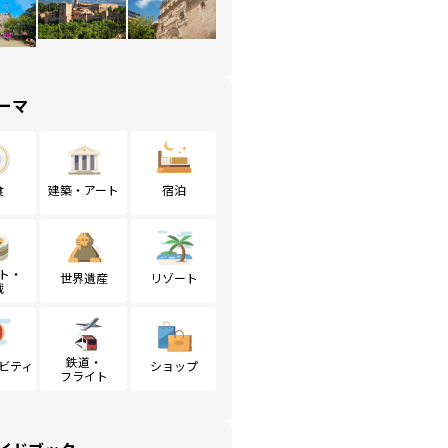
ーマ
食
建築・アート
宿泊
ト・
世界遺産
リゾート
戦
鉄道・
ビティ
ショップ
フライト