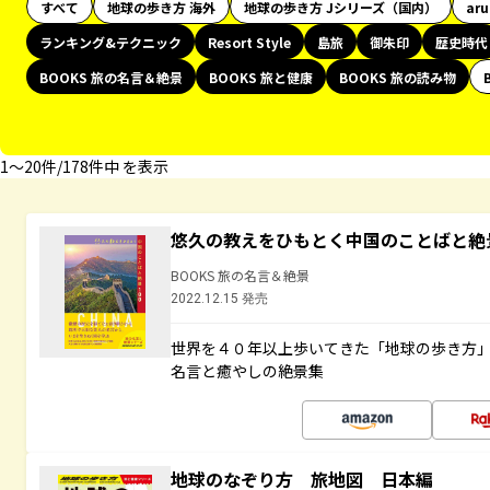
すべて
地球の歩き方 海外
地球の歩き方 Jシリーズ（国内）
ar
ランキング&テクニック
Resort Style
島旅
御朱印
歴史時代
BOOKS 旅の名言＆絶景
BOOKS 旅と健康
BOOKS 旅の読み物
1〜20件/178件中 を表示
悠久の教えをひもとく中国のことばと絶
BOOKS 旅の名言＆絶景
2022.12.15 発売
世界を４０年以上歩いてきた「地球の歩き方
名言と癒やしの絶景集
地球のなぞり方 旅地図 日本編