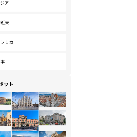
アジア
中近東
アフリカ
日本
ポット