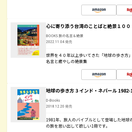
心に寄り添う台湾のことばと絶景１００
BOOKS 旅の名言＆絶景
2022.11.04 発売
世界を４０年以上歩いてきた「地球の歩き方
名言と癒やしの絶景集
地球の歩き方 3 インド・ネパール 1982
D-Books
2018.12.20 発売
1981年、旅人のバイブルとして登場した地
の旅を思い出して欲しい1冊です。