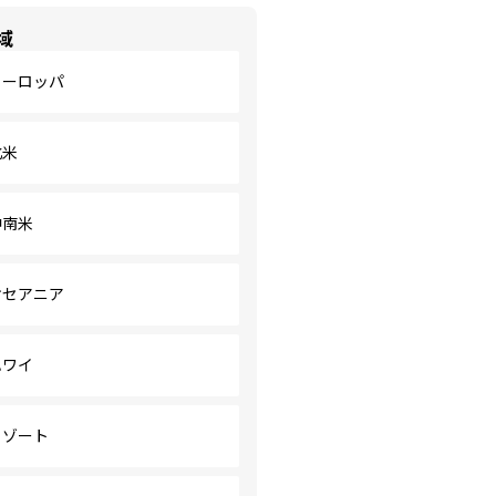
域
ヨーロッパ
北米
中南米
オセアニア
ハワイ
リゾート