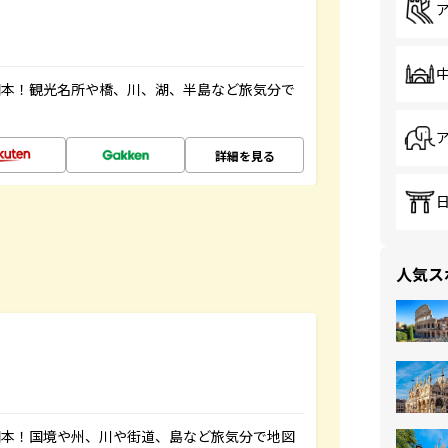
図本！観光名所や橋、川、湖、半島など旅気分で
詳細を見る
人気ス
図本！国境や州、川や街道、島など旅気分で地図