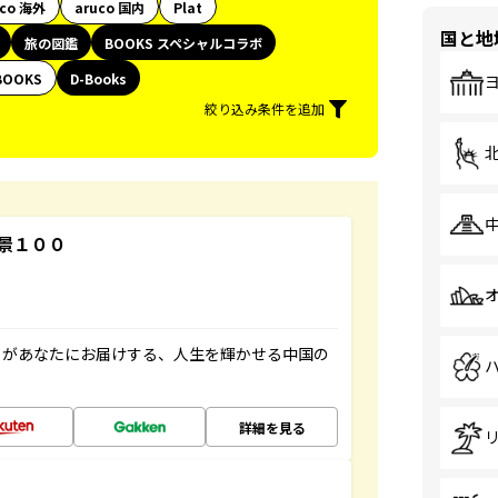
uco 海外
aruco 国内
Plat
国と地
旅の図鑑
BOOKS スペシャルコラボ
BOOKS
D-Books
絞り込み条件を追加
景１００
」があなたにお届けする、人生を輝かせる中国の
詳細を見る