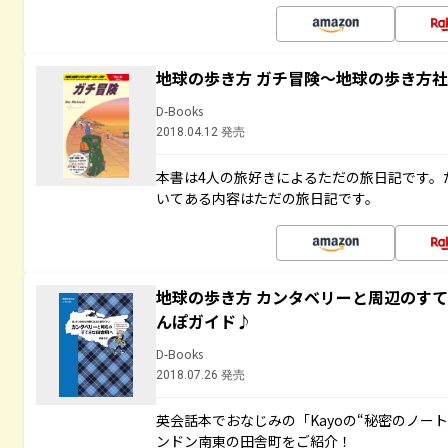
地球の歩き方 ガチ冒険～地球の歩き方
D-Books
2018.04.12 発売
本書は4人の旅好きによるただの旅日記です。
いてある内容はただの旅日記です。
地球の歩き方 カンタベリーと周辺のす
んぽガイド♪
D-Books
2018.07.26 発売
英会話本でおなじみの「Kayoの“秘密のノー
ンドン南東の田舎町をご紹介！