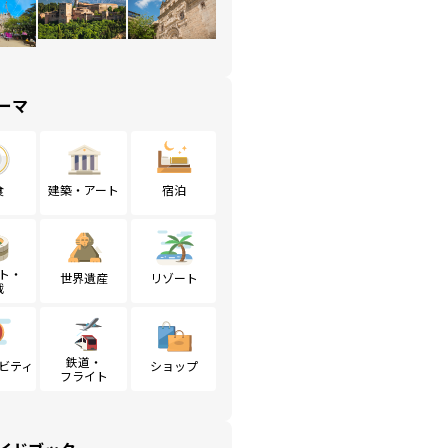
ーマ
食
建築・アート
宿泊
ト・
世界遺産
リゾート
戦
鉄道・
ビティ
ショップ
フライト