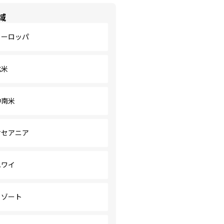
域
ヨーロッパ
北米
中南米
オセアニア
ハワイ
リゾート