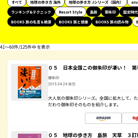
すべて
地球の歩き方 海外
地球の歩き方 Jシリーズ（国内）
ar
ランキング&テクニック
Resort Style
島旅
御朱印
歴史時代
BOOKS 旅の名言＆絶景
BOOKS 旅と健康
BOOKS 旅の読み物
41〜60件/125件中 を表示
０５ 日本全国この御朱印が凄い！ 第
御朱印
2015.04.24 発売
大人気の御朱印シリーズ。全国に拡大して、
だわり御朱印そのものを紹介します。
０５ 地球の歩き方 島旅 天草 ３訂