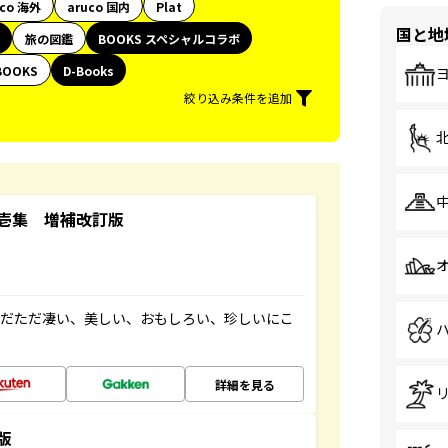
uco 海外
aruco 国内
Plat
国と地
旅の図鑑
BOOKS スペシャルコラボ
BOOKS
D-Books
絞り込み条件を追加
壱集 増補改訂版
ただただ凄い、美しい、おもしろい、珍しいにこ
詳細を見る
版