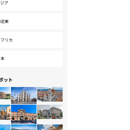
アジア
中近東
アフリカ
日本
ポット