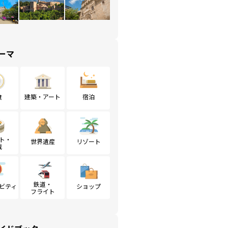
ーマ
食
建築・アート
宿泊
ト・
世界遺産
リゾート
戦
鉄道・
ビティ
ショップ
フライト