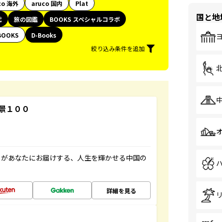
co 海外
aruco 国内
Plat
国と地
代
旅の図鑑
BOOKS スペシャルコラボ
BOOKS
D-Books
絞り込み条件を追加
景１００
」があなたにお届けする、人生を輝かせる中国の
詳細を見る