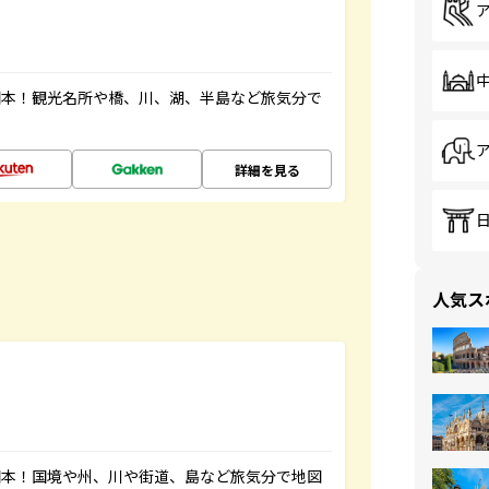
図本！観光名所や橋、川、湖、半島など旅気分で
詳細を見る
人気ス
図本！国境や州、川や街道、島など旅気分で地図