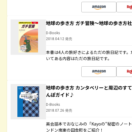
地球の歩き方 ガチ冒険～地球の歩き方
D-Books
2018.04.12 発売
本書は4人の旅好きによるただの旅日記です。
いてある内容はただの旅日記です。
地球の歩き方 カンタベリーと周辺のす
んぽガイド♪
D-Books
2018.07.26 発売
英会話本でおなじみの「Kayoの“秘密のノー
ンドン南東の田舎町をご紹介！