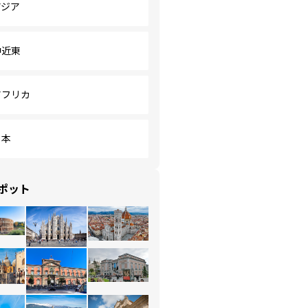
アジア
中近東
アフリカ
日本
ポット