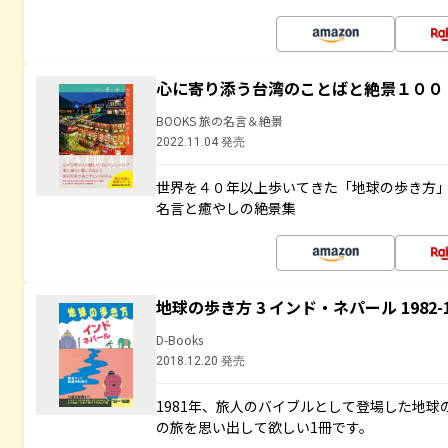
心に寄り添う台湾のことばと絶景１００
BOOKS 旅の名言＆絶景
2022.11.04 発売
世界を４０年以上歩いてきた「地球の歩き方
名言と癒やしの絶景集
地球の歩き方 3 インド・ネパール 1982
D-Books
2018.12.20 発売
1981年、旅人のバイブルとして登場した地
の旅を思い出して欲しい1冊です。