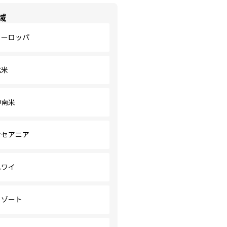
域
ヨーロッパ
北米
中南米
オセアニア
ハワイ
リゾート