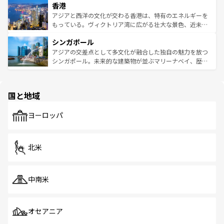
香港
とつ。フォーやバインミー、ベトナムコーヒーなどは、ぜ
の活気が交差している。北部ではチェンマイなどの山岳地
ひ現地で味わいたい。どの地域を訪れてもあたたかい人々
帯で自然と触れ合い、南部ではプーケットやクラビの美し
アジアと西洋の文化が交わる香港は、特有のエネルギーを
が旅行者を迎えてくれるので、きっと忘れられない旅にな
いビーチでリゾート気分を楽しむことができる。タイ料理
もっている。ヴィクトリア湾に広がる壮大な景色、近未来
るはずだ。 なお、新着のベトナム情報は
コンテンツ一覧
を
は世界的に有名で、屋台から高級レストランまで味覚を刺
的なアートスポット、そして歴史と現代が融合した町並
参照してほしい。
シンガポール
激する。気候は一年中温暖で、どの季節にも異なる楽しみ
み、どこを訪れても感動するはず。観光スポットが密集し
が待っている。親しみやすいタイの人々、仏教を中心とし
ており、効率よく見どころを回れるのも魅力。息をのむよ
アジアの交差点として多文化が融合した独自の魅力を放つ
た文化、そして多様な観光資源が、訪れる旅人を魅了し続
うな絶景から文化的な体験まで、香港を存分に楽しみ尽く
シンガポール。未来的な建築物が並ぶマリーナベイ、歴史
ける。 なお、新着のタイ情報は
コンテンツ一覧
を参照して
そう。 なお、新着の香港情報は
コンテンツ一覧
を参照して
と伝統を感じられるエスニックタウン、多数の緑豊かな公
ほしい。
ほしい。
園や自然保護区など、自然が調和した近代的な景観と文化
の多様性あふれるカラフルな町は、どこを歩いても新しい
国と地域
発見がある。さらに、治安のよさや充実した公共交通機関
も、旅行者にとっては魅力的なポイント。グルメも豊富
で、ホーカーズは地元の風情を楽しめる外せないスポット
ヨーロッパ
だ。訪れる人を飽きさせないシンガポールで、多様な魅力
を体感しよう。 なお、新着のシンガポール情報は
コンテン
ツ一覧
を参照してほしい。
北米
中南米
オセアニア