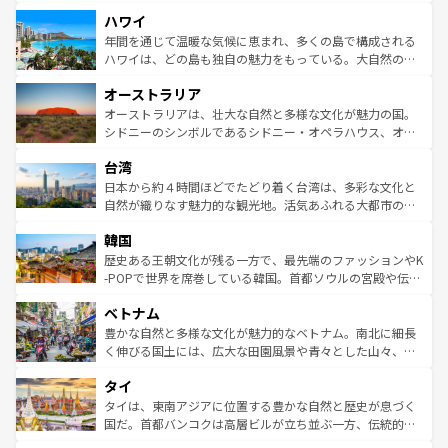
者向けの交通パス提供のサービスもあり、うまく活用すれ
場所ごとに異なる風景と体験が待っている。ニューヨーク
ハワイ
ば市内交通費無料で観光を楽しむこともできる。 なお、新
のような巨大都市は、観光、ショッピング、エンターテイ
着のスイス情報は
コンテンツ一覧
を参照してほしい。
ンメントが詰まった刺激的なスポットだ。一方、アメリカ
年間を通じて温暖な気候に恵まれ、多くの島で構成される
西部には大自然が広がり、グランドキャニオンやイエロー
ハワイは、どの島も独自の魅力をもっている。大自然の神
ストーン国立公園といった絶景が堪能できる。さらに、南
秘を感じたいなら、火山が生み出した壮大な景観を誇るハ
オーストラリア
部のニューオーリンズでは、音楽と美食が融合した独特の
ワイ島は見逃せない。また、定番の観光地といえばオアフ
文化が魅力。旅行者はアメリカの各地域で異なる魅力を楽
島だが、静かな自然を求めるならマウイ島やカウアイ島が
オーストラリアは、壮大な自然と多様な文化が魅力の国。
しみながら、その多様性と豊かな歴史を感じることができ
おすすめ。エメラルドグリーンに輝く海をはじめ、豊かな
シドニーのシンボルであるシドニー・オペラハウス、オー
るだろう。車でのロードトリップや列車の旅も、アメリカ
文化や歴史が息づいている。「アロハスピリット」と呼ば
ストラリア東海岸北部に広がる大サンゴ礁地帯グレートバ
ならではの贅沢な旅のスタイルだ。 なお、新着のアメリカ
台湾
れるおもてなしの心で訪れる人々を迎えてくれるハワイの
リアリーフや大陸中央部にそびえるウルル（エアーズロッ
情報は
コンテンツ一覧
を参照してほしい。
人々、おいしいローカルフードやハワイアンミュージッ
ク）、タスマニアの美しい原生林やケアンズの熱帯雨林な
日本から約４時間ほどでたどり着く台湾は、多彩な文化と
ク、伝統的なフラダンスなど、すべてがハワイの魅力を彩
ど、見どころがたくさん。また、カフェやワイン、オージ
自然が織りなす魅力的な観光地。活気あふれる大都市の台
っている。訪れるたびに新しい発見と感動が待っているハ
ービーフなどの食文化も豊かで、美味しいものであふれて
北やノスタルジックな町並みが人気な九份（ジォウフェ
ワイを、存分に味わってほしい。 なお、新着のハワイ情報
韓国
いる。アクティビティも充実しており、サーフィンやダイ
ン）、静ひつな山岳地帯である台湾東部など、都市の喧騒
は
コンテンツ一覧
を参照してほしい。
ビング、ハイキングなど、アウトドア好きにはたまらな
と山間の静けさが共存しており、訪れる人に新しい発見と
歴史ある王朝文化が残る一方で、最先端のファッションやK
い。オーストラリアの多彩な魅力を存分に味わいつくそ
驚きをもたらしてくれる。また、奥深い台湾の食文化も魅
-POPで世界を席巻している韓国。首都ソウルの宮殿や伝統
う。 なお、新着のオーストラリア情報は
コンテンツ一覧
を
力で、夜市などの屋台グルメから高級料理、ヘルシーで美
家屋が並ぶエリアでは韓国の歴史と文化に浸ることがで
参照してほしい。
ベトナム
容にもいいと評判のスイーツなど、バラエティ豊かな料理
き、地方に足を延ばせば四季折々の自然美を楽しむことが
が味わえる。 なお、新着の台湾情報は
コンテンツ一覧
を参
できる。そして、キムチや焼肉、絶品のストリートフード
豊かな自然と多様な文化が魅力的なベトナム。南北に細長
照してほしい。
まで、さまざまな韓国料理が待っている。夜には、韓国な
く伸びる国土には、広大な田園風景や青々とした山々、世
らではのナイトライフも堪能できる。あたたかいホスピタ
界遺産に登録された壮大な自然景観が点在し、都市部では
タイ
リティに包まれながら、韓国の多彩な魅力を心ゆくまで味
急速な発展と共に伝統が息づく。ハノイの古い町並みやホ
わってみてほしい。 なお、新着の韓国情報は
コンテンツ一
ーチミン市のフランス統治時代の建物も、独特の雰囲気を
タイは、東南アジアに位置する豊かな自然と歴史が息づく
覧
を参照してほしい。
醸し出している。また、バラエティの豊かさとおいしさで
国だ。首都バンコクは高層ビルが立ち並ぶ一方、伝統的な
世界中の食通を魅了してやまないベトナム料理も魅力のひ
寺院や市場がいたるところに点在し、古きよき文化と現代