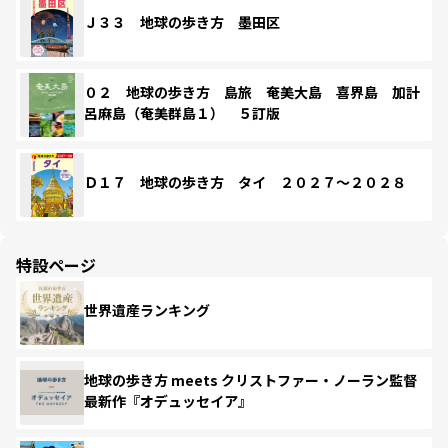
Ｊ３３ 地球の歩き方 墨田区
０２ 地球の歩き方 島旅 奄美大島 喜界島 加計
呂麻島（奄美群島１） ５訂版
Ｄ１７ 地球の歩き方 タイ ２０２７～２０２８
特設ページ
世界遺産ランキング
地球の歩き方 meets クリストファー・ノーラン監督
最新作『オデュッセイア』