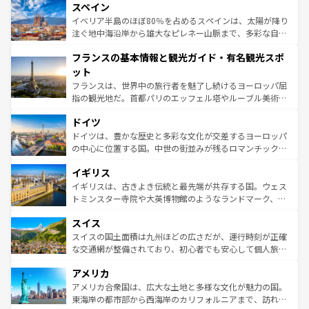
スペイン
ろん、トスカーナの美しい田園風景やアマルフィ海岸の絶
景など、自然景観も見逃せない。観光の合間には、本場の
イベリア半島のほぼ80％を占めるスペインは、太陽が降り
ピザやパスタなど、絶品のイタリア料理を堪能することも
注ぐ地中海沿岸から雄大なピレネー山脈まで、多彩な自然
できる。朝目覚めてから夜眠るまで、すべての瞬間を楽し
と文化が詰まったヨーロッパ屈指の旅行先だ。多様な地域
フランスの基本情報と観光ガイド・有名観光スポ
ませてくれるイタリアで、忘れられない旅をしてみよう！
文化が根付くこの国では、情熱的なフラメンコ、熱気あふ
なお、新着のイタリア情報は
コンテンツ一覧
を参照してほ
れる闘牛、そして美味しいタパスが生活の一部となってい
ット
しい。
る。首都マドリードの洗練された雰囲気や、バルセロナの
フランスは、世界中の旅行者を魅了し続けるヨーロッパ屈
アートに溢れた街角から、地方では古代ローマ遺跡や中世
指の観光地だ。首都パリのエッフェル塔やルーブル美術館
の城塞都市、穏やかなビーチリゾートまで多彩な表情を見
といった象徴的なスポットから、田舎町の古風な美しさま
せる。地方によって風土や気候が異なるスペインはその個
ドイツ
で、幅広い魅力が詰まっている。華麗な宮殿、歴史的な大
性で訪れる人を魅了する。 なお、新着のスペイン情報は
コ
聖堂、美しいビーチ、そして豊かな自然が、訪れる者を心
ドイツは、豊かな歴史と多彩な文化が交差するヨーロッパ
ンテンツ一覧
を参照してほしい。
から魅了する。また、フランスは美食の国としても知ら
の中心に位置する国。中世の街並みが残るロマンチック街
れ、フランス料理はユネスコ無形文化遺産にも登録されて
道から、未来を先取りするようなモダンな都市まで多様な
イギリス
いる。シャンパンの発祥地であるランス、プロヴァンスの
顔を持つこの国は、どこを歩いても飽きることがない。ベ
香り高いラベンダー畑など、多彩な楽しみ方が可能だ。さ
ルリンの文化的活気、バイエルン州のアルプスの絶景、そ
イギリスは、古きよき伝統と最先端が共存する国。ウェス
らに、パリ以外の地域にも魅力が溢れており、どの街角に
してライン川沿いのワイン畑といった風景は必見。ビール
トミンスター寺院や大英博物館のようなランドマーク、歴
も豊かな歴史と文化が息づいている。パリ以外の個性あふ
とソーセージを味わいながら地元の人と過ごす楽しい時間
史ある大学都市、美しい丘陵地帯や牧歌的な風景など、エ
れる地方に足を運ぶとそれぞれで全く異なる文化を体験で
スイス
は、お酒好きな人にはぜひ体験してほしい。 なお、新着の
リアごとに異なる魅力がある。また、優雅なアフタヌーン
きるだろう。 なお、新着のフランス情報は
コンテンツ一覧
ドイツ情報は
コンテンツ一覧
を参照してほしい。
ティー、ビール好きにはたまらない英国パブ、サッカー観
スイスの国土面積は九州ほどの広さだが、運行時刻が正確
を参照してほしい。
戦など、本場だからこそできる体験も豊富。イギリスを旅
な交通網が整備されており、初心者でも安心して個人旅行
して楽しみつくそう。 なお、新着のイギリス情報は
コンテ
を楽しめる。日本同様に時刻表どおりの旅が可能だ。中世
アメリカ
ンツ一覧
を参照してほしい。
の建物がそのまま残る町や、スイスならではのユニークな
博物館もあり、アルプス観光だけでなく町歩きも満喫する
アメリカ合衆国は、広大な土地と多様な文化が魅力の国。
ことができる。国民の所得が高いため物価も高いが、旅行
東海岸の都市部から西海岸のカリフォルニアまで、訪れる