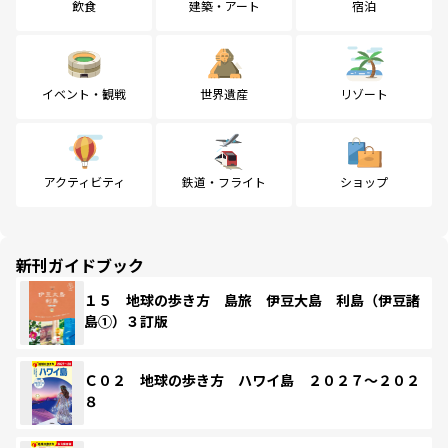
飲食
建築・アート
宿泊
イベント・観戦
世界遺産
リゾート
アクティビティ
鉄道・フライト
ショップ
新刊ガイドブック
１５ 地球の歩き方 島旅 伊豆大島 利島（伊豆諸
島①）３訂版
Ｃ０２ 地球の歩き方 ハワイ島 ２０２７～２０２
８