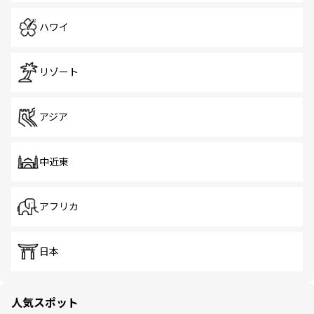
ハワイ
リゾート
アジア
中近東
アフリカ
日本
人気スポット