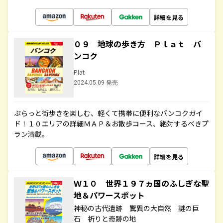
詳細を見る
０９ 地球の歩き方 Ｐｌａｔ バ
ンコク
Plat
2024.05.09 発売
ぷらっと街歩きを楽しむ、軽くて携帯に便利なバンコクガイ
ド！１０エリアの詳細ＭＡＰ＆お散歩コース、絶対するべきプ
ラン満載。
詳細を見る
Ｗ１０ 世界１９７ヵ国のふしぎな聖
地＆パワースポット
神秘の古代遺跡 驚異の大自然 謎の巨
石 祈りと奇跡の地