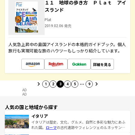
１１ 地球の歩き方 Ｐｌａｔ アイ
スランド
Plat
2019.02.06 発売
人気急上昇中の島国アイスランドの本格的ガイドブック。個人
旅行も実現可能な旅のハウツーもしっかり紹介しています。
詳細を見る
…
1
2
3
4
5
9
AD
AD
人気の国と地域から探す
イタリア
イタリアは歴史、文化、グルメ、自然と多彩な魅力にあふ
れた国。
ローマ
の古代遺跡やフィレンツェのルネッサンス
美術、ヴェネツィアの運河など、歴史あるスポットはもち