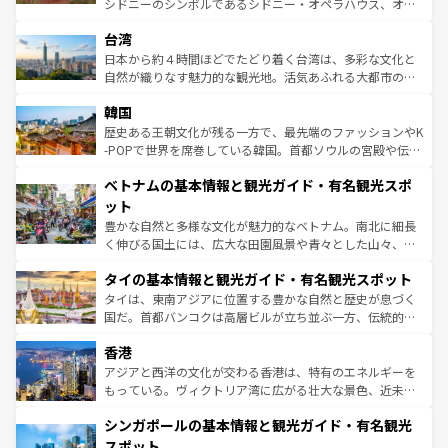
シドニーのシンボルであるシドニー・オペラハウス、オー
情報は
コンテンツ一覧
を参照してほしい。
れるおもてなしの心で訪れる人々を迎えてくれるハワイの
ストラリア東海岸北部に広がる大サンゴ礁地帯グレートバ
人々、おいしいローカルフードやハワイアンミュージッ
台湾
リアリーフや大陸中央部にそびえるウルル（エアーズロッ
ク、伝統的なフラダンスなど、すべてがハワイの魅力を彩
ク）、タスマニアの美しい原生林やケアンズの熱帯雨林な
日本から約４時間ほどでたどり着く台湾は、多彩な文化と
っている。訪れるたびに新しい発見と感動が待っているハ
ど、見どころがたくさん。また、カフェやワイン、オージ
自然が織りなす魅力的な観光地。活気あふれる大都市の台
ワイを、存分に味わってほしい。 なお、新着のハワイ情報
ービーフなどの食文化も豊かで、美味しいものであふれて
北やノスタルジックな町並みが人気な九份（ジォウフェ
は
コンテンツ一覧
を参照してほしい。
韓国
いる。アクティビティも充実しており、サーフィンやダイ
ン）、静ひつな山岳地帯である台湾東部など、都市の喧騒
ビング、ハイキングなど、アウトドア好きにはたまらな
と山間の静けさが共存しており、訪れる人に新しい発見と
歴史ある王朝文化が残る一方で、最先端のファッションやK
い。オーストラリアの多彩な魅力を存分に味わいつくそ
驚きをもたらしてくれる。また、奥深い台湾の食文化も魅
-POPで世界を席巻している韓国。首都ソウルの宮殿や伝統
う。 なお、新着のオーストラリア情報は
コンテンツ一覧
を
力で、夜市などの屋台グルメから高級料理、ヘルシーで美
家屋が並ぶエリアでは韓国の歴史と文化に浸ることがで
参照してほしい。
ベトナムの基本情報と観光ガイド・有名観光スポ
容にもいいと評判のスイーツなど、バラエティ豊かな料理
き、地方に足を延ばせば四季折々の自然美を楽しむことが
が味わえる。 なお、新着の台湾情報は
コンテンツ一覧
を参
できる。そして、キムチや焼肉、絶品のストリートフード
ット
照してほしい。
まで、さまざまな韓国料理が待っている。夜には、韓国な
豊かな自然と多様な文化が魅力的なベトナム。南北に細長
らではのナイトライフも堪能できる。あたたかいホスピタ
く伸びる国土には、広大な田園風景や青々とした山々、世
リティに包まれながら、韓国の多彩な魅力を心ゆくまで味
界遺産に登録された壮大な自然景観が点在し、都市部では
わってみてほしい。 なお、新着の韓国情報は
コンテンツ一
タイの基本情報と観光ガイド・有名観光スポット
急速な発展と共に伝統が息づく。ハノイの古い町並みやホ
覧
を参照してほしい。
ーチミン市のフランス統治時代の建物も、独特の雰囲気を
タイは、東南アジアに位置する豊かな自然と歴史が息づく
醸し出している。また、バラエティの豊かさとおいしさで
国だ。首都バンコクは高層ビルが立ち並ぶ一方、伝統的な
世界中の食通を魅了してやまないベトナム料理も魅力のひ
寺院や市場がいたるところに点在し、古きよき文化と現代
香港
とつ。フォーやバインミー、ベトナムコーヒーなどは、ぜ
の活気が交差している。北部ではチェンマイなどの山岳地
ひ現地で味わいたい。どの地域を訪れてもあたたかい人々
帯で自然と触れ合い、南部ではプーケットやクラビの美し
アジアと西洋の文化が交わる香港は、特有のエネルギーを
が旅行者を迎えてくれるので、きっと忘れられない旅にな
いビーチでリゾート気分を楽しむことができる。タイ料理
もっている。ヴィクトリア湾に広がる壮大な景色、近未来
るはずだ。 なお、新着のベトナム情報は
コンテンツ一覧
を
は世界的に有名で、屋台から高級レストランまで味覚を刺
的なアートスポット、そして歴史と現代が融合した町並
参照してほしい。
シンガポールの基本情報と観光ガイド・有名観光
激する。気候は一年中温暖で、どの季節にも異なる楽しみ
み、どこを訪れても感動するはず。観光スポットが密集し
が待っている。親しみやすいタイの人々、仏教を中心とし
ており、効率よく見どころを回れるのも魅力。息をのむよ
スポット