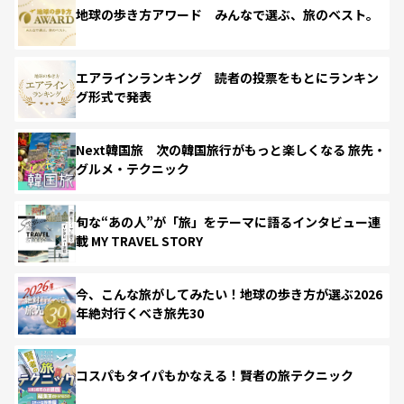
地球の歩き方アワード みんなで選ぶ、旅のベスト。
エアラインランキング 読者の投票をもとにランキン
グ形式で発表
Next韓国旅 次の韓国旅行がもっと楽しくなる 旅先・
グルメ・テクニック
旬な“あの人”が「旅」をテーマに語るインタビュー連
載 MY TRAVEL STORY
今、こんな旅がしてみたい！地球の歩き方が選ぶ2026
年絶対行くべき旅先30
コスパもタイパもかなえる！賢者の旅テクニック