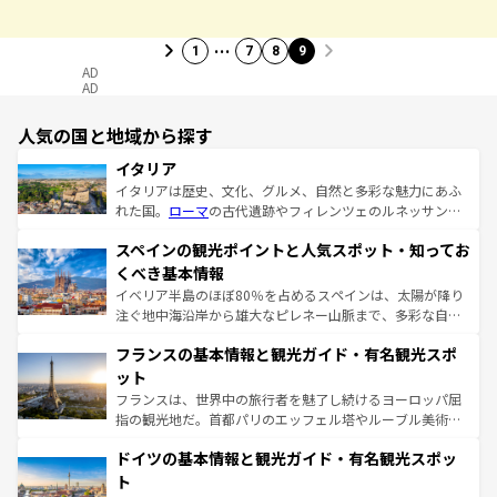
…
1
7
8
9
AD
AD
人気の国と地域から探す
イタリア
イタリアは歴史、文化、グルメ、自然と多彩な魅力にあふ
れた国。
ローマ
の古代遺跡やフィレンツェのルネッサンス
美術、ヴェネツィアの運河など、歴史あるスポットはもち
スペインの観光ポイントと人気スポット・知ってお
ろん、トスカーナの美しい田園風景やアマルフィ海岸の絶
景など、自然景観も見逃せない。観光の合間には、本場の
くべき基本情報
ピザやパスタなど、絶品のイタリア料理を堪能することも
イベリア半島のほぼ80％を占めるスペインは、太陽が降り
できる。朝目覚めてから夜眠るまで、すべての瞬間を楽し
注ぐ地中海沿岸から雄大なピレネー山脈まで、多彩な自然
ませてくれるイタリアで、忘れられない旅をしてみよう！
と文化が詰まったヨーロッパ屈指の旅行先だ。多様な地域
なお、新着のイタリア情報は
コンテンツ一覧
を参照してほ
フランスの基本情報と観光ガイド・有名観光スポ
文化が根付くこの国では、情熱的なフラメンコ、熱気あふ
しい。
れる闘牛、そして美味しいタパスが生活の一部となってい
ット
る。首都マドリードの洗練された雰囲気や、バルセロナの
フランスは、世界中の旅行者を魅了し続けるヨーロッパ屈
アートに溢れた街角から、地方では古代ローマ遺跡や中世
指の観光地だ。首都パリのエッフェル塔やルーブル美術館
の城塞都市、穏やかなビーチリゾートまで多彩な表情を見
といった象徴的なスポットから、田舎町の古風な美しさま
せる。地方によって風土や気候が異なるスペインはその個
ドイツの基本情報と観光ガイド・有名観光スポッ
で、幅広い魅力が詰まっている。華麗な宮殿、歴史的な大
性で訪れる人を魅了する。 なお、新着のスペイン情報は
コ
聖堂、美しいビーチ、そして豊かな自然が、訪れる者を心
ト
ンテンツ一覧
を参照してほしい。