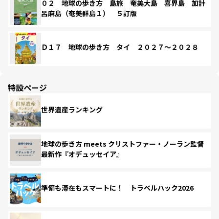
０２ 地球の歩き方 島旅 奄美大島 喜界島 加計
呂麻島（奄美群島１） ５訂版
Ｄ１７ 地球の歩き方 タイ ２０２７～２０２８
特設ページ
世界遺産ランキング
地球の歩き方 meets クリストファー・ノーラン監督
最新作『オデュッセイア』
準備も滞在もスマートに！ トラベルハック2026