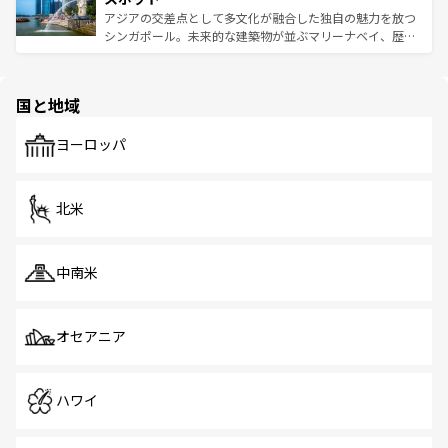
た文化、そして多様な観光資源が、訪れる旅人を魅了し続
うな絶景から文化的な体験まで、香港を存分に楽しみ尽く
アジアの交差点として多文化が融合した独自の魅力を放つ
ける。 なお、新着のタイ情報は
コンテンツ一覧
を参照して
そう。 なお、新着の香港情報は
コンテンツ一覧
を参照して
シンガポール。未来的な建築物が並ぶマリーナベイ、歴史
ほしい。
ほしい。
と伝統を感じられるエスニックタウン、多数の緑豊かな公
園や自然保護区など、自然が調和した近代的な景観と文化
の多様性あふれるカラフルな町は、どこを歩いても新しい
国と地域
発見がある。さらに、治安のよさや充実した公共交通機関
も、旅行者にとっては魅力的なポイント。グルメも豊富
で、ホーカーズは地元の風情を楽しめる外せないスポット
ヨーロッパ
だ。訪れる人を飽きさせないシンガポールで、多様な魅力
を体感しよう。 なお、新着のシンガポール情報は
コンテン
ツ一覧
を参照してほしい。
北米
中南米
オセアニア
ハワイ