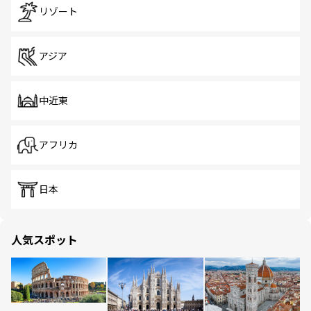
リゾート
アジア
中近東
アフリカ
日本
人気スポット