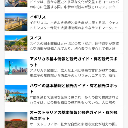
から魅了する。また、フランスは美食の国としても知ら
ドイツは、豊かな歴史と多彩な文化が交差するヨーロッパ
れ、フランス料理はユネスコ無形文化遺産にも登録されて
の中心に位置する国。中世の街並みが残るロマンチック街
いる。シャンパンの発祥地であるランス、プロヴァンスの
道から、未来を先取りするようなモダンな都市まで多様な
香り高いラベンダー畑など、多彩な楽しみ方が可能だ。さ
イギリス
顔を持つこの国は、どこを歩いても飽きることがない。ベ
らに、パリ以外の地域にも魅力が溢れており、どの街角に
ルリンの文化的活気、バイエルン州のアルプスの絶景、そ
イギリスは、古きよき伝統と最先端が共存する国。ウェス
も豊かな歴史と文化が息づいている。パリ以外の個性あふ
してライン川沿いのワイン畑といった風景は必見。ビール
トミンスター寺院や大英博物館のようなランドマーク、歴
れる地方に足を運ぶとそれぞれで全く異なる文化を体験で
とソーセージを味わいながら地元の人と過ごす楽しい時間
史ある大学都市、美しい丘陵地帯や牧歌的な風景など、エ
きるだろう。 なお、新着のフランス情報は
コンテンツ一覧
スイス
は、お酒好きな人にはぜひ体験してほしい。 なお、新着の
リアごとに異なる魅力がある。また、優雅なアフタヌーン
を参照してほしい。
ドイツ情報は
コンテンツ一覧
を参照してほしい。
ティー、ビール好きにはたまらない英国パブ、サッカー観
スイスの国土面積は九州ほどの広さだが、運行時刻が正確
戦など、本場だからこそできる体験も豊富。イギリスを旅
な交通網が整備されており、初心者でも安心して個人旅行
して楽しみつくそう。 なお、新着のイギリス情報は
コンテ
を楽しめる。日本同様に時刻表どおりの旅が可能だ。中世
アメリカの基本情報と観光ガイド・有名観光スポ
ンツ一覧
を参照してほしい。
の建物がそのまま残る町や、スイスならではのユニークな
博物館もあり、アルプス観光だけでなく町歩きも満喫する
ット
ことができる。国民の所得が高いため物価も高いが、旅行
アメリカ合衆国は、広大な土地と多様な文化が魅力の国。
者向けの交通パス提供のサービスもあり、うまく活用すれ
東海岸の都市部から西海岸のカリフォルニアまで、訪れる
ば市内交通費無料で観光を楽しむこともできる。 なお、新
場所ごとに異なる風景と体験が待っている。ニューヨーク
着のスイス情報は
コンテンツ一覧
を参照してほしい。
ハワイの基本情報と観光ガイド・有名観光スポッ
のような巨大都市は、観光、ショッピング、エンターテイ
ンメントが詰まった刺激的なスポットだ。一方、アメリカ
ト
西部には大自然が広がり、グランドキャニオンやイエロー
年間を通じて温暖な気候に恵まれ、多くの島で構成される
ストーン国立公園といった絶景が堪能できる。さらに、南
ハワイは、どの島も独自の魅力をもっている。大自然の神
部のニューオーリンズでは、音楽と美食が融合した独特の
秘を感じたいなら、火山が生み出した壮大な景観を誇るハ
文化が魅力。旅行者はアメリカの各地域で異なる魅力を楽
オーストラリアの基本情報と観光ガイド・有名観
ワイ島は見逃せない。また、定番の観光地といえばオアフ
しみながら、その多様性と豊かな歴史を感じることができ
島だが、静かな自然を求めるならマウイ島やカウアイ島が
光スポット
るだろう。車でのロードトリップや列車の旅も、アメリカ
おすすめ。エメラルドグリーンに輝く海をはじめ、豊かな
オーストラリアは、壮大な自然と多様な文化が魅力の国。
ならではの贅沢な旅のスタイルだ。 なお、新着のアメリカ
文化や歴史が息づいている。「アロハスピリット」と呼ば