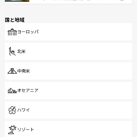
ける。 なお、新着のタイ情報は
コンテンツ一覧
を参照して
そう。 なお、新着の香港情報は
コンテンツ一覧
を参照して
と伝統を感じられるエスニックタウン、多数の緑豊かな公
ほしい。
ほしい。
園や自然保護区など、自然が調和した近代的な景観と文化
の多様性あふれるカラフルな町は、どこを歩いても新しい
国と地域
発見がある。さらに、治安のよさや充実した公共交通機関
も、旅行者にとっては魅力的なポイント。グルメも豊富
で、ホーカーズは地元の風情を楽しめる外せないスポット
ヨーロッパ
だ。訪れる人を飽きさせないシンガポールで、多様な魅力
を体感しよう。 なお、新着のシンガポール情報は
コンテン
ツ一覧
を参照してほしい。
北米
中南米
オセアニア
ハワイ
リゾート