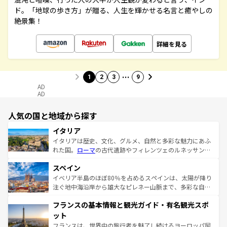
ド。「地球の歩き方」が贈る、人生を輝かせる名言と癒やしの
絶景集！
詳細を見る
…
1
2
3
9
AD
AD
人気の国と地域から探す
イタリア
イタリアは歴史、文化、グルメ、自然と多彩な魅力にあふ
れた国。
ローマ
の古代遺跡やフィレンツェのルネッサンス
美術、ヴェネツィアの運河など、歴史あるスポットはもち
スペイン
ろん、トスカーナの美しい田園風景やアマルフィ海岸の絶
景など、自然景観も見逃せない。観光の合間には、本場の
イベリア半島のほぼ80％を占めるスペインは、太陽が降り
ピザやパスタなど、絶品のイタリア料理を堪能することも
注ぐ地中海沿岸から雄大なピレネー山脈まで、多彩な自然
できる。朝目覚めてから夜眠るまで、すべての瞬間を楽し
と文化が詰まったヨーロッパ屈指の旅行先だ。多様な地域
フランスの基本情報と観光ガイド・有名観光スポ
ませてくれるイタリアで、忘れられない旅をしてみよう！
文化が根付くこの国では、情熱的なフラメンコ、熱気あふ
なお、新着のイタリア情報は
コンテンツ一覧
を参照してほ
れる闘牛、そして美味しいタパスが生活の一部となってい
ット
しい。
る。首都マドリードの洗練された雰囲気や、バルセロナの
フランスは、世界中の旅行者を魅了し続けるヨーロッパ屈