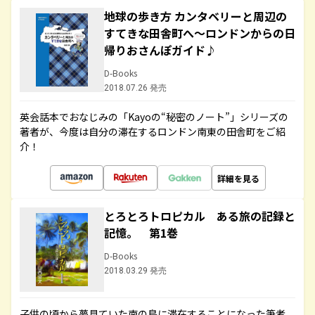
地球の歩き方 カンタベリーと周辺の
すてきな田舎町へ～ロンドンからの日
帰りおさんぽガイド♪
D-Books
2018.07.26 発売
英会話本でおなじみの「Kayoの“秘密のノート”」シリーズの
著者が、今度は自分の滞在するロンドン南東の田舎町をご紹
介！
詳細を見る
とろとろトロピカル ある旅の記録と
記憶。 第1巻
D-Books
2018.03.29 発売
子供の頃から夢見ていた南の島に滞在することになった筆者