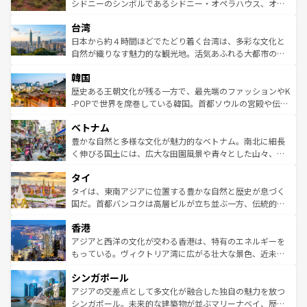
しみながら、その多様性と豊かな歴史を感じることができ
おすすめ。エメラルドグリーンに輝く海をはじめ、豊かな
シドニーのシンボルであるシドニー・オペラハウス、オー
るだろう。車でのロードトリップや列車の旅も、アメリカ
文化や歴史が息づいている。「アロハスピリット」と呼ば
ストラリア東海岸北部に広がる大サンゴ礁地帯グレートバ
ならではの贅沢な旅のスタイルだ。 なお、新着のアメリカ
台湾
れるおもてなしの心で訪れる人々を迎えてくれるハワイの
リアリーフや大陸中央部にそびえるウルル（エアーズロッ
情報は
コンテンツ一覧
を参照してほしい。
人々、おいしいローカルフードやハワイアンミュージッ
ク）、タスマニアの美しい原生林やケアンズの熱帯雨林な
日本から約４時間ほどでたどり着く台湾は、多彩な文化と
ク、伝統的なフラダンスなど、すべてがハワイの魅力を彩
ど、見どころがたくさん。また、カフェやワイン、オージ
自然が織りなす魅力的な観光地。活気あふれる大都市の台
っている。訪れるたびに新しい発見と感動が待っているハ
ービーフなどの食文化も豊かで、美味しいものであふれて
北やノスタルジックな町並みが人気な九份（ジォウフェ
ワイを、存分に味わってほしい。 なお、新着のハワイ情報
韓国
いる。アクティビティも充実しており、サーフィンやダイ
ン）、静ひつな山岳地帯である台湾東部など、都市の喧騒
は
コンテンツ一覧
を参照してほしい。
ビング、ハイキングなど、アウトドア好きにはたまらな
と山間の静けさが共存しており、訪れる人に新しい発見と
歴史ある王朝文化が残る一方で、最先端のファッションやK
い。オーストラリアの多彩な魅力を存分に味わいつくそ
驚きをもたらしてくれる。また、奥深い台湾の食文化も魅
-POPで世界を席巻している韓国。首都ソウルの宮殿や伝統
う。 なお、新着のオーストラリア情報は
コンテンツ一覧
を
力で、夜市などの屋台グルメから高級料理、ヘルシーで美
家屋が並ぶエリアでは韓国の歴史と文化に浸ることがで
参照してほしい。
ベトナム
容にもいいと評判のスイーツなど、バラエティ豊かな料理
き、地方に足を延ばせば四季折々の自然美を楽しむことが
が味わえる。 なお、新着の台湾情報は
コンテンツ一覧
を参
できる。そして、キムチや焼肉、絶品のストリートフード
豊かな自然と多様な文化が魅力的なベトナム。南北に細長
照してほしい。
まで、さまざまな韓国料理が待っている。夜には、韓国な
く伸びる国土には、広大な田園風景や青々とした山々、世
らではのナイトライフも堪能できる。あたたかいホスピタ
界遺産に登録された壮大な自然景観が点在し、都市部では
タイ
リティに包まれながら、韓国の多彩な魅力を心ゆくまで味
急速な発展と共に伝統が息づく。ハノイの古い町並みやホ
わってみてほしい。 なお、新着の韓国情報は
コンテンツ一
ーチミン市のフランス統治時代の建物も、独特の雰囲気を
タイは、東南アジアに位置する豊かな自然と歴史が息づく
覧
を参照してほしい。
醸し出している。また、バラエティの豊かさとおいしさで
国だ。首都バンコクは高層ビルが立ち並ぶ一方、伝統的な
世界中の食通を魅了してやまないベトナム料理も魅力のひ
寺院や市場がいたるところに点在し、古きよき文化と現代
香港
とつ。フォーやバインミー、ベトナムコーヒーなどは、ぜ
の活気が交差している。北部ではチェンマイなどの山岳地
ひ現地で味わいたい。どの地域を訪れてもあたたかい人々
帯で自然と触れ合い、南部ではプーケットやクラビの美し
アジアと西洋の文化が交わる香港は、特有のエネルギーを
が旅行者を迎えてくれるので、きっと忘れられない旅にな
いビーチでリゾート気分を楽しむことができる。タイ料理
もっている。ヴィクトリア湾に広がる壮大な景色、近未来
るはずだ。 なお、新着のベトナム情報は
コンテンツ一覧
を
は世界的に有名で、屋台から高級レストランまで味覚を刺
的なアートスポット、そして歴史と現代が融合した町並
参照してほしい。
シンガポール
激する。気候は一年中温暖で、どの季節にも異なる楽しみ
み、どこを訪れても感動するはず。観光スポットが密集し
が待っている。親しみやすいタイの人々、仏教を中心とし
ており、効率よく見どころを回れるのも魅力。息をのむよ
アジアの交差点として多文化が融合した独自の魅力を放つ
た文化、そして多様な観光資源が、訪れる旅人を魅了し続
うな絶景から文化的な体験まで、香港を存分に楽しみ尽く
シンガポール。未来的な建築物が並ぶマリーナベイ、歴史