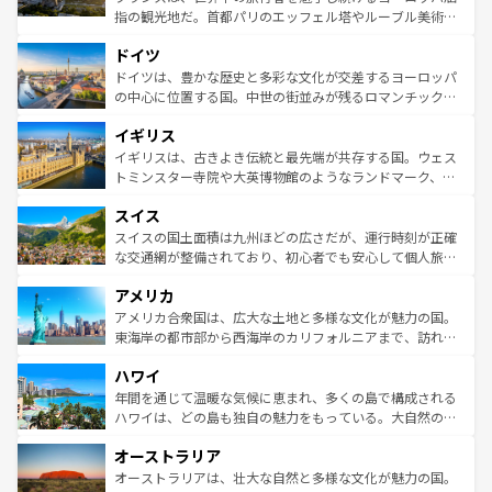
アートに溢れた街角から、地方では古代ローマ遺跡や中世
指の観光地だ。首都パリのエッフェル塔やルーブル美術館
の城塞都市、穏やかなビーチリゾートまで多彩な表情を見
といった象徴的なスポットから、田舎町の古風な美しさま
せる。地方によって風土や気候が異なるスペインはその個
ドイツ
で、幅広い魅力が詰まっている。華麗な宮殿、歴史的な大
性で訪れる人を魅了する。 なお、新着のスペイン情報は
コ
聖堂、美しいビーチ、そして豊かな自然が、訪れる者を心
ドイツは、豊かな歴史と多彩な文化が交差するヨーロッパ
ンテンツ一覧
を参照してほしい。
から魅了する。また、フランスは美食の国としても知ら
の中心に位置する国。中世の街並みが残るロマンチック街
れ、フランス料理はユネスコ無形文化遺産にも登録されて
道から、未来を先取りするようなモダンな都市まで多様な
イギリス
いる。シャンパンの発祥地であるランス、プロヴァンスの
顔を持つこの国は、どこを歩いても飽きることがない。ベ
香り高いラベンダー畑など、多彩な楽しみ方が可能だ。さ
ルリンの文化的活気、バイエルン州のアルプスの絶景、そ
イギリスは、古きよき伝統と最先端が共存する国。ウェス
らに、パリ以外の地域にも魅力が溢れており、どの街角に
してライン川沿いのワイン畑といった風景は必見。ビール
トミンスター寺院や大英博物館のようなランドマーク、歴
も豊かな歴史と文化が息づいている。パリ以外の個性あふ
とソーセージを味わいながら地元の人と過ごす楽しい時間
史ある大学都市、美しい丘陵地帯や牧歌的な風景など、エ
れる地方に足を運ぶとそれぞれで全く異なる文化を体験で
スイス
は、お酒好きな人にはぜひ体験してほしい。 なお、新着の
リアごとに異なる魅力がある。また、優雅なアフタヌーン
きるだろう。 なお、新着のフランス情報は
コンテンツ一覧
ドイツ情報は
コンテンツ一覧
を参照してほしい。
ティー、ビール好きにはたまらない英国パブ、サッカー観
スイスの国土面積は九州ほどの広さだが、運行時刻が正確
を参照してほしい。
戦など、本場だからこそできる体験も豊富。イギリスを旅
な交通網が整備されており、初心者でも安心して個人旅行
して楽しみつくそう。 なお、新着のイギリス情報は
コンテ
を楽しめる。日本同様に時刻表どおりの旅が可能だ。中世
アメリカ
ンツ一覧
を参照してほしい。
の建物がそのまま残る町や、スイスならではのユニークな
博物館もあり、アルプス観光だけでなく町歩きも満喫する
アメリカ合衆国は、広大な土地と多様な文化が魅力の国。
ことができる。国民の所得が高いため物価も高いが、旅行
東海岸の都市部から西海岸のカリフォルニアまで、訪れる
者向けの交通パス提供のサービスもあり、うまく活用すれ
場所ごとに異なる風景と体験が待っている。ニューヨーク
ハワイ
ば市内交通費無料で観光を楽しむこともできる。 なお、新
のような巨大都市は、観光、ショッピング、エンターテイ
着のスイス情報は
コンテンツ一覧
を参照してほしい。
ンメントが詰まった刺激的なスポットだ。一方、アメリカ
年間を通じて温暖な気候に恵まれ、多くの島で構成される
西部には大自然が広がり、グランドキャニオンやイエロー
ハワイは、どの島も独自の魅力をもっている。大自然の神
ストーン国立公園といった絶景が堪能できる。さらに、南
秘を感じたいなら、火山が生み出した壮大な景観を誇るハ
オーストラリア
部のニューオーリンズでは、音楽と美食が融合した独特の
ワイ島は見逃せない。また、定番の観光地といえばオアフ
文化が魅力。旅行者はアメリカの各地域で異なる魅力を楽
島だが、静かな自然を求めるならマウイ島やカウアイ島が
オーストラリアは、壮大な自然と多様な文化が魅力の国。