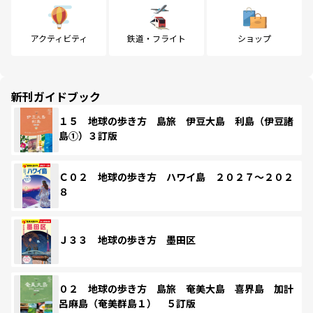
アクティビティ
鉄道・フライト
ショップ
新刊ガイドブック
１５ 地球の歩き方 島旅 伊豆大島 利島（伊豆諸
島①）３訂版
Ｃ０２ 地球の歩き方 ハワイ島 ２０２７～２０２
８
Ｊ３３ 地球の歩き方 墨田区
０２ 地球の歩き方 島旅 奄美大島 喜界島 加計
呂麻島（奄美群島１） ５訂版