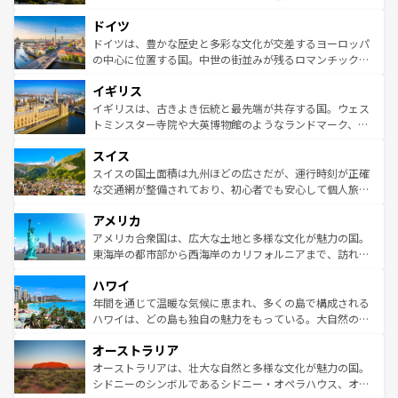
アートに溢れた街角から、地方では古代ローマ遺跡や中世
といった象徴的なスポットから、田舎町の古風な美しさま
ドイツ
の城塞都市、穏やかなビーチリゾートまで多彩な表情を見
で、幅広い魅力が詰まっている。華麗な宮殿、歴史的な大
せる。地方によって風土や気候が異なるスペインはその個
聖堂、美しいビーチ、そして豊かな自然が、訪れる者を心
ドイツは、豊かな歴史と多彩な文化が交差するヨーロッパ
性で訪れる人を魅了する。 なお、新着のスペイン情報は
コ
から魅了する。また、フランスは美食の国としても知ら
の中心に位置する国。中世の街並みが残るロマンチック街
ンテンツ一覧
を参照してほしい。
れ、フランス料理はユネスコ無形文化遺産にも登録されて
道から、未来を先取りするようなモダンな都市まで多様な
イギリス
いる。シャンパンの発祥地であるランス、プロヴァンスの
顔を持つこの国は、どこを歩いても飽きることがない。ベ
香り高いラベンダー畑など、多彩な楽しみ方が可能だ。さ
ルリンの文化的活気、バイエルン州のアルプスの絶景、そ
イギリスは、古きよき伝統と最先端が共存する国。ウェス
らに、パリ以外の地域にも魅力が溢れており、どの街角に
してライン川沿いのワイン畑といった風景は必見。ビール
トミンスター寺院や大英博物館のようなランドマーク、歴
も豊かな歴史と文化が息づいている。パリ以外の個性あふ
とソーセージを味わいながら地元の人と過ごす楽しい時間
史ある大学都市、美しい丘陵地帯や牧歌的な風景など、エ
れる地方に足を運ぶとそれぞれで全く異なる文化を体験で
スイス
は、お酒好きな人にはぜひ体験してほしい。 なお、新着の
リアごとに異なる魅力がある。また、優雅なアフタヌーン
きるだろう。 なお、新着のフランス情報は
コンテンツ一覧
ドイツ情報は
コンテンツ一覧
を参照してほしい。
ティー、ビール好きにはたまらない英国パブ、サッカー観
スイスの国土面積は九州ほどの広さだが、運行時刻が正確
を参照してほしい。
戦など、本場だからこそできる体験も豊富。イギリスを旅
な交通網が整備されており、初心者でも安心して個人旅行
して楽しみつくそう。 なお、新着のイギリス情報は
コンテ
を楽しめる。日本同様に時刻表どおりの旅が可能だ。中世
アメリカ
ンツ一覧
を参照してほしい。
の建物がそのまま残る町や、スイスならではのユニークな
博物館もあり、アルプス観光だけでなく町歩きも満喫する
アメリカ合衆国は、広大な土地と多様な文化が魅力の国。
ことができる。国民の所得が高いため物価も高いが、旅行
東海岸の都市部から西海岸のカリフォルニアまで、訪れる
者向けの交通パス提供のサービスもあり、うまく活用すれ
場所ごとに異なる風景と体験が待っている。ニューヨーク
ハワイ
ば市内交通費無料で観光を楽しむこともできる。 なお、新
のような巨大都市は、観光、ショッピング、エンターテイ
着のスイス情報は
コンテンツ一覧
を参照してほしい。
ンメントが詰まった刺激的なスポットだ。一方、アメリカ
年間を通じて温暖な気候に恵まれ、多くの島で構成される
西部には大自然が広がり、グランドキャニオンやイエロー
ハワイは、どの島も独自の魅力をもっている。大自然の神
ストーン国立公園といった絶景が堪能できる。さらに、南
秘を感じたいなら、火山が生み出した壮大な景観を誇るハ
オーストラリア
部のニューオーリンズでは、音楽と美食が融合した独特の
ワイ島は見逃せない。また、定番の観光地といえばオアフ
文化が魅力。旅行者はアメリカの各地域で異なる魅力を楽
島だが、静かな自然を求めるならマウイ島やカウアイ島が
オーストラリアは、壮大な自然と多様な文化が魅力の国。
しみながら、その多様性と豊かな歴史を感じることができ
おすすめ。エメラルドグリーンに輝く海をはじめ、豊かな
シドニーのシンボルであるシドニー・オペラハウス、オー
るだろう。車でのロードトリップや列車の旅も、アメリカ