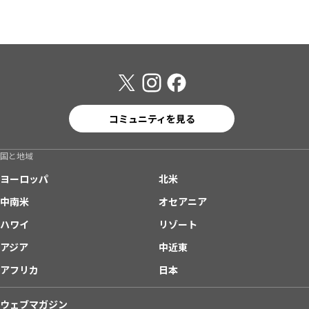
コミュニティを見る
国と地域
ヨーロッパ
北米
中南米
オセアニア
ハワイ
リゾート
アジア
中近東
アフリカ
日本
ウェブマガジン