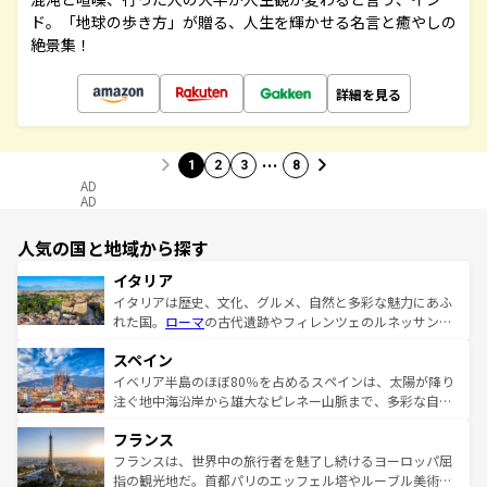
ド。「地球の歩き方」が贈る、人生を輝かせる名言と癒やしの
絶景集！
詳細を見る
…
1
2
3
8
AD
AD
人気の国と地域から探す
イタリア
イタリアは歴史、文化、グルメ、自然と多彩な魅力にあふ
れた国。
ローマ
の古代遺跡やフィレンツェのルネッサンス
美術、ヴェネツィアの運河など、歴史あるスポットはもち
スペイン
ろん、トスカーナの美しい田園風景やアマルフィ海岸の絶
景など、自然景観も見逃せない。観光の合間には、本場の
イベリア半島のほぼ80％を占めるスペインは、太陽が降り
ピザやパスタなど、絶品のイタリア料理を堪能することも
注ぐ地中海沿岸から雄大なピレネー山脈まで、多彩な自然
できる。朝目覚めてから夜眠るまで、すべての瞬間を楽し
と文化が詰まったヨーロッパ屈指の旅行先だ。多様な地域
フランス
ませてくれるイタリアで、忘れられない旅をしてみよう！
文化が根付くこの国では、情熱的なフラメンコ、熱気あふ
なお、新着のイタリア情報は
コンテンツ一覧
を参照してほ
れる闘牛、そして美味しいタパスが生活の一部となってい
フランスは、世界中の旅行者を魅了し続けるヨーロッパ屈
しい。
る。首都マドリードの洗練された雰囲気や、バルセロナの
指の観光地だ。首都パリのエッフェル塔やルーブル美術館