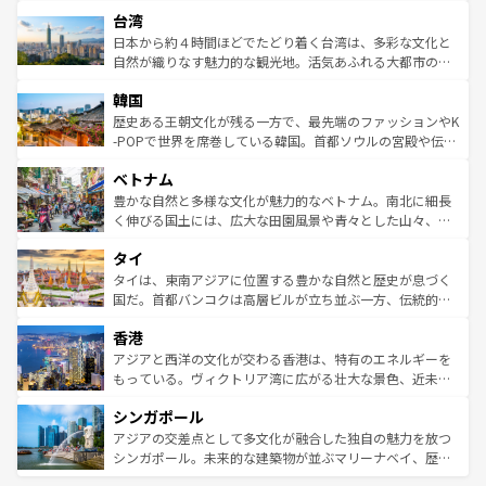
文化や歴史が息づいている。「アロハスピリット」と呼ば
ストラリア東海岸北部に広がる大サンゴ礁地帯グレートバ
ならではの贅沢な旅のスタイルだ。 なお、新着のアメリカ
台湾
れるおもてなしの心で訪れる人々を迎えてくれるハワイの
リアリーフや大陸中央部にそびえるウルル（エアーズロッ
情報は
コンテンツ一覧
を参照してほしい。
人々、おいしいローカルフードやハワイアンミュージッ
ク）、タスマニアの美しい原生林やケアンズの熱帯雨林な
日本から約４時間ほどでたどり着く台湾は、多彩な文化と
ク、伝統的なフラダンスなど、すべてがハワイの魅力を彩
ど、見どころがたくさん。また、カフェやワイン、オージ
自然が織りなす魅力的な観光地。活気あふれる大都市の台
っている。訪れるたびに新しい発見と感動が待っているハ
ービーフなどの食文化も豊かで、美味しいものであふれて
北やノスタルジックな町並みが人気な九份（ジォウフェ
ワイを、存分に味わってほしい。 なお、新着のハワイ情報
韓国
いる。アクティビティも充実しており、サーフィンやダイ
ン）、静ひつな山岳地帯である台湾東部など、都市の喧騒
は
コンテンツ一覧
を参照してほしい。
ビング、ハイキングなど、アウトドア好きにはたまらな
と山間の静けさが共存しており、訪れる人に新しい発見と
歴史ある王朝文化が残る一方で、最先端のファッションやK
い。オーストラリアの多彩な魅力を存分に味わいつくそ
驚きをもたらしてくれる。また、奥深い台湾の食文化も魅
-POPで世界を席巻している韓国。首都ソウルの宮殿や伝統
う。 なお、新着のオーストラリア情報は
コンテンツ一覧
を
力で、夜市などの屋台グルメから高級料理、ヘルシーで美
家屋が並ぶエリアでは韓国の歴史と文化に浸ることがで
参照してほしい。
ベトナム
容にもいいと評判のスイーツなど、バラエティ豊かな料理
き、地方に足を延ばせば四季折々の自然美を楽しむことが
が味わえる。 なお、新着の台湾情報は
コンテンツ一覧
を参
できる。そして、キムチや焼肉、絶品のストリートフード
豊かな自然と多様な文化が魅力的なベトナム。南北に細長
照してほしい。
まで、さまざまな韓国料理が待っている。夜には、韓国な
く伸びる国土には、広大な田園風景や青々とした山々、世
らではのナイトライフも堪能できる。あたたかいホスピタ
界遺産に登録された壮大な自然景観が点在し、都市部では
タイ
リティに包まれながら、韓国の多彩な魅力を心ゆくまで味
急速な発展と共に伝統が息づく。ハノイの古い町並みやホ
わってみてほしい。 なお、新着の韓国情報は
コンテンツ一
ーチミン市のフランス統治時代の建物も、独特の雰囲気を
タイは、東南アジアに位置する豊かな自然と歴史が息づく
覧
を参照してほしい。
醸し出している。また、バラエティの豊かさとおいしさで
国だ。首都バンコクは高層ビルが立ち並ぶ一方、伝統的な
世界中の食通を魅了してやまないベトナム料理も魅力のひ
寺院や市場がいたるところに点在し、古きよき文化と現代
香港
とつ。フォーやバインミー、ベトナムコーヒーなどは、ぜ
の活気が交差している。北部ではチェンマイなどの山岳地
ひ現地で味わいたい。どの地域を訪れてもあたたかい人々
帯で自然と触れ合い、南部ではプーケットやクラビの美し
アジアと西洋の文化が交わる香港は、特有のエネルギーを
が旅行者を迎えてくれるので、きっと忘れられない旅にな
いビーチでリゾート気分を楽しむことができる。タイ料理
もっている。ヴィクトリア湾に広がる壮大な景色、近未来
るはずだ。 なお、新着のベトナム情報は
コンテンツ一覧
を
は世界的に有名で、屋台から高級レストランまで味覚を刺
的なアートスポット、そして歴史と現代が融合した町並
参照してほしい。
シンガポール
激する。気候は一年中温暖で、どの季節にも異なる楽しみ
み、どこを訪れても感動するはず。観光スポットが密集し
が待っている。親しみやすいタイの人々、仏教を中心とし
ており、効率よく見どころを回れるのも魅力。息をのむよ
アジアの交差点として多文化が融合した独自の魅力を放つ
た文化、そして多様な観光資源が、訪れる旅人を魅了し続
うな絶景から文化的な体験まで、香港を存分に楽しみ尽く
シンガポール。未来的な建築物が並ぶマリーナベイ、歴史
ける。 なお、新着のタイ情報は
コンテンツ一覧
を参照して
そう。 なお、新着の香港情報は
コンテンツ一覧
を参照して
と伝統を感じられるエスニックタウン、多数の緑豊かな公