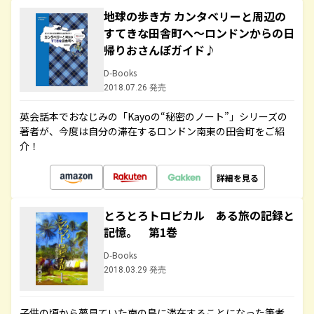
地球の歩き方 カンタベリーと周辺の
すてきな田舎町へ～ロンドンからの日
帰りおさんぽガイド♪
D-Books
2018.07.26 発売
英会話本でおなじみの「Kayoの“秘密のノート”」シリーズの
著者が、今度は自分の滞在するロンドン南東の田舎町をご紹
介！
詳細を見る
とろとろトロピカル ある旅の記録と
記憶。 第1巻
D-Books
2018.03.29 発売
子供の頃から夢見ていた南の島に滞在することになった筆者