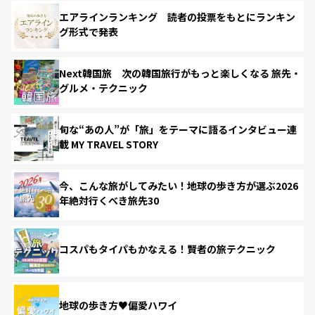
エアラインランキング 読者の投票をもとにランキン
グ形式で発表
Next韓国旅 次の韓国旅行がもっと楽しくなる 旅先・
グルメ・テクニック
旬な“あの人”が「旅」をテーマに語るインタビュー連
載 MY TRAVEL STORY
今、こんな旅がしてみたい！地球の歩き方が選ぶ2026
年絶対行くべき旅先30
コスパもタイパもかなえる！賢者の旅テクニック
地球の歩き方♥偏愛ハワイ