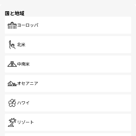
ほしい。
ほしい。
園や自然保護区など、自然が調和した近代的な景観と文化
の多様性あふれるカラフルな町は、どこを歩いても新しい
国と地域
発見がある。さらに、治安のよさや充実した公共交通機関
も、旅行者にとっては魅力的なポイント。グルメも豊富
で、ホーカーズは地元の風情を楽しめる外せないスポット
ヨーロッパ
だ。訪れる人を飽きさせないシンガポールで、多様な魅力
を体感しよう。 なお、新着のシンガポール情報は
コンテン
ツ一覧
を参照してほしい。
北米
中南米
オセアニア
ハワイ
リゾート