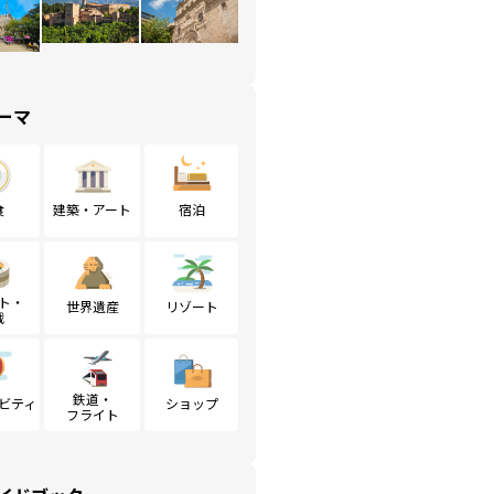
ーマ
食
建築・アート
宿泊
ト・
世界遺産
リゾート
戦
鉄道・
ビティ
ショップ
フライト