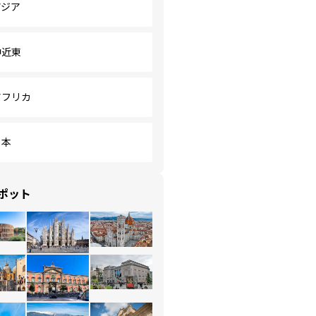
アジア
中近東
アフリカ
日本
ポット