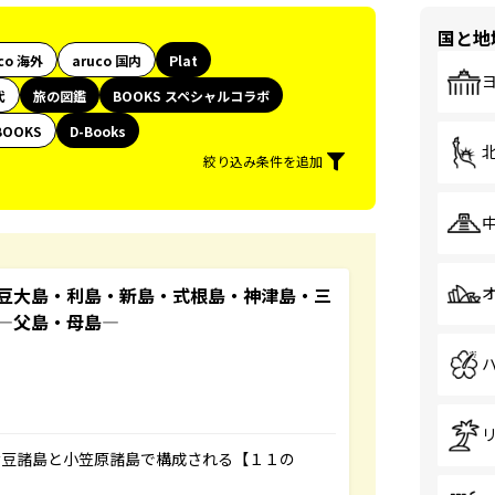
国と地
co 海外
aruco 国内
Plat
代
旅の図鑑
BOOKS スペシャルコラボ
BOOKS
D-Books
絞り込み条件を追加
豆大島・利島・新島・式根島・神津島・三
原―父島・母島―
伊豆諸島と小笠原諸島で構成される【１１の