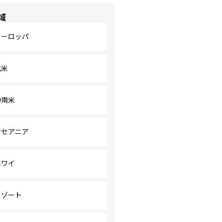
域
ヨーロッパ
北米
中南米
オセアニア
ハワイ
リゾート