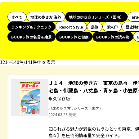
すべて
地球の歩き方 海外
地球の歩き方 Jシリーズ（国内）
aru
ランキング&テクニック
Resort Style
島旅
御朱印
歴史時
BOOKS 旅の名言＆絶景
BOOKS 旅と健康
BOOKS 旅の読み物
121〜140件/141件中 を表示
Ｊ１４ 地球の歩き方 東京の島々 伊
宅島・御蔵島・八丈島・青ヶ島・小笠
永久保存版
地球の歩き方 Jシリーズ（国内）
2024.03.28 発売
知られざる魅力が満載のもうひとつの東京、
島々】を圧倒的情報量で完全ガイド。