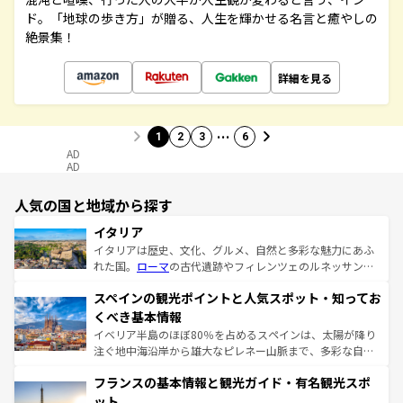
ド。「地球の歩き方」が贈る、人生を輝かせる名言と癒やしの
絶景集！
詳細を見る
…
1
2
3
6
AD
AD
人気の国と地域から探す
イタリア
イタリアは歴史、文化、グルメ、自然と多彩な魅力にあふ
れた国。
ローマ
の古代遺跡やフィレンツェのルネッサンス
美術、ヴェネツィアの運河など、歴史あるスポットはもち
スペインの観光ポイントと人気スポット・知ってお
ろん、トスカーナの美しい田園風景やアマルフィ海岸の絶
景など、自然景観も見逃せない。観光の合間には、本場の
くべき基本情報
ピザやパスタなど、絶品のイタリア料理を堪能することも
イベリア半島のほぼ80％を占めるスペインは、太陽が降り
できる。朝目覚めてから夜眠るまで、すべての瞬間を楽し
注ぐ地中海沿岸から雄大なピレネー山脈まで、多彩な自然
ませてくれるイタリアで、忘れられない旅をしてみよう！
と文化が詰まったヨーロッパ屈指の旅行先だ。多様な地域
なお、新着のイタリア情報は
コンテンツ一覧
を参照してほ
フランスの基本情報と観光ガイド・有名観光スポ
文化が根付くこの国では、情熱的なフラメンコ、熱気あふ
しい。
れる闘牛、そして美味しいタパスが生活の一部となってい
ット