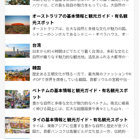
ストーン国立公園といった絶景が堪能できる。さらに、南
ハワイは、どの島も独自の魅力をもっている。大自然の神
部のニューオーリンズでは、音楽と美食が融合した独特の
秘を感じたいなら、火山が生み出した壮大な景観を誇るハ
文化が魅力。旅行者はアメリカの各地域で異なる魅力を楽
オーストラリアの基本情報と観光ガイド・有名観
ワイ島は見逃せない。また、定番の観光地といえばオアフ
しみながら、その多様性と豊かな歴史を感じることができ
島だが、静かな自然を求めるならマウイ島やカウアイ島が
光スポット
るだろう。車でのロードトリップや列車の旅も、アメリカ
おすすめ。エメラルドグリーンに輝く海をはじめ、豊かな
オーストラリアは、壮大な自然と多様な文化が魅力の国。
ならではの贅沢な旅のスタイルだ。 なお、新着のアメリカ
文化や歴史が息づいている。「アロハスピリット」と呼ば
シドニーのシンボルであるシドニー・オペラハウス、オー
情報は
コンテンツ一覧
を参照してほしい。
れるおもてなしの心で訪れる人々を迎えてくれるハワイの
ストラリア東海岸北部に広がる大サンゴ礁地帯グレートバ
人々、おいしいローカルフードやハワイアンミュージッ
台湾
リアリーフや大陸中央部にそびえるウルル（エアーズロッ
ク、伝統的なフラダンスなど、すべてがハワイの魅力を彩
ク）、タスマニアの美しい原生林やケアンズの熱帯雨林な
日本から約４時間ほどでたどり着く台湾は、多彩な文化と
っている。訪れるたびに新しい発見と感動が待っているハ
ど、見どころがたくさん。また、カフェやワイン、オージ
自然が織りなす魅力的な観光地。活気あふれる大都市の台
ワイを、存分に味わってほしい。 なお、新着のハワイ情報
ービーフなどの食文化も豊かで、美味しいものであふれて
北やノスタルジックな町並みが人気な九份（ジォウフェ
は
コンテンツ一覧
を参照してほしい。
韓国
いる。アクティビティも充実しており、サーフィンやダイ
ン）、静ひつな山岳地帯である台湾東部など、都市の喧騒
ビング、ハイキングなど、アウトドア好きにはたまらな
と山間の静けさが共存しており、訪れる人に新しい発見と
歴史ある王朝文化が残る一方で、最先端のファッションやK
い。オーストラリアの多彩な魅力を存分に味わいつくそ
驚きをもたらしてくれる。また、奥深い台湾の食文化も魅
-POPで世界を席巻している韓国。首都ソウルの宮殿や伝統
う。 なお、新着のオーストラリア情報は
コンテンツ一覧
を
力で、夜市などの屋台グルメから高級料理、ヘルシーで美
家屋が並ぶエリアでは韓国の歴史と文化に浸ることがで
参照してほしい。
ベトナムの基本情報と観光ガイド・有名観光スポ
容にもいいと評判のスイーツなど、バラエティ豊かな料理
き、地方に足を延ばせば四季折々の自然美を楽しむことが
が味わえる。 なお、新着の台湾情報は
コンテンツ一覧
を参
できる。そして、キムチや焼肉、絶品のストリートフード
ット
照してほしい。
まで、さまざまな韓国料理が待っている。夜には、韓国な
豊かな自然と多様な文化が魅力的なベトナム。南北に細長
らではのナイトライフも堪能できる。あたたかいホスピタ
く伸びる国土には、広大な田園風景や青々とした山々、世
リティに包まれながら、韓国の多彩な魅力を心ゆくまで味
界遺産に登録された壮大な自然景観が点在し、都市部では
わってみてほしい。 なお、新着の韓国情報は
コンテンツ一
タイの基本情報と観光ガイド・有名観光スポット
急速な発展と共に伝統が息づく。ハノイの古い町並みやホ
覧
を参照してほしい。
ーチミン市のフランス統治時代の建物も、独特の雰囲気を
タイは、東南アジアに位置する豊かな自然と歴史が息づく
醸し出している。また、バラエティの豊かさとおいしさで
国だ。首都バンコクは高層ビルが立ち並ぶ一方、伝統的な
世界中の食通を魅了してやまないベトナム料理も魅力のひ
寺院や市場がいたるところに点在し、古きよき文化と現代