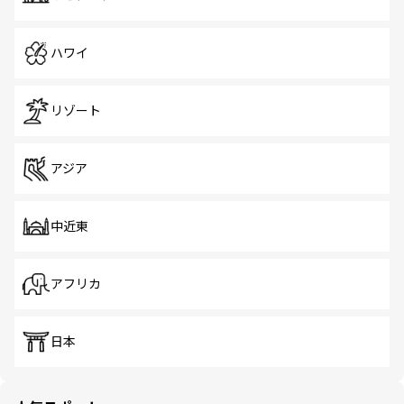
ハワイ
リゾート
アジア
中近東
アフリカ
日本