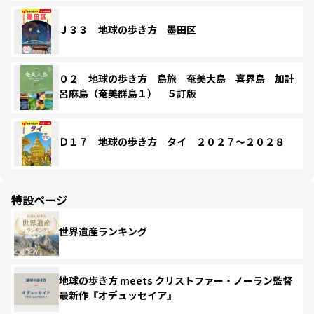
Ｊ３３ 地球の歩き方 墨田区
０２ 地球の歩き方 島旅 奄美大島 喜界島 加計
呂麻島（奄美群島１） ５訂版
Ｄ１７ 地球の歩き方 タイ ２０２７～２０２８
特設ページ
世界遺産ランキング
地球の歩き方 meets クリストファー・ノーラン監督
最新作『オデュッセイア』