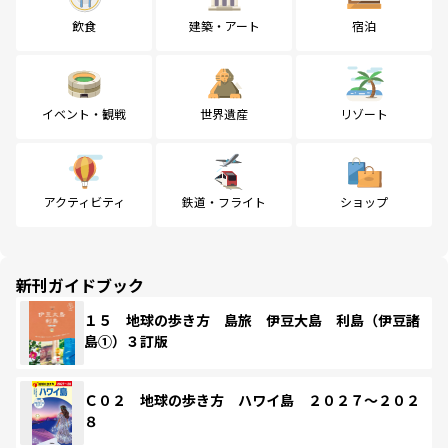
飲食
建築・アート
宿泊
イベント・観戦
世界遺産
リゾート
アクティビティ
鉄道・フライト
ショップ
新刊ガイドブック
１５ 地球の歩き方 島旅 伊豆大島 利島（伊豆諸
島①）３訂版
Ｃ０２ 地球の歩き方 ハワイ島 ２０２７～２０２
８