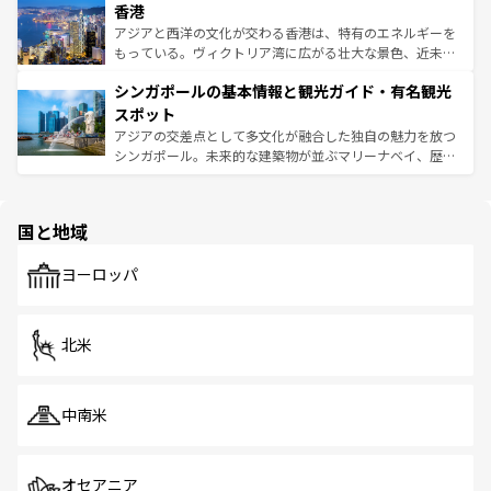
香港
とつ。フォーやバインミー、ベトナムコーヒーなどは、ぜ
の活気が交差している。北部ではチェンマイなどの山岳地
ひ現地で味わいたい。どの地域を訪れてもあたたかい人々
帯で自然と触れ合い、南部ではプーケットやクラビの美し
アジアと西洋の文化が交わる香港は、特有のエネルギーを
が旅行者を迎えてくれるので、きっと忘れられない旅にな
いビーチでリゾート気分を楽しむことができる。タイ料理
もっている。ヴィクトリア湾に広がる壮大な景色、近未来
るはずだ。 なお、新着のベトナム情報は
コンテンツ一覧
を
は世界的に有名で、屋台から高級レストランまで味覚を刺
的なアートスポット、そして歴史と現代が融合した町並
参照してほしい。
シンガポールの基本情報と観光ガイド・有名観光
激する。気候は一年中温暖で、どの季節にも異なる楽しみ
み、どこを訪れても感動するはず。観光スポットが密集し
が待っている。親しみやすいタイの人々、仏教を中心とし
ており、効率よく見どころを回れるのも魅力。息をのむよ
スポット
た文化、そして多様な観光資源が、訪れる旅人を魅了し続
うな絶景から文化的な体験まで、香港を存分に楽しみ尽く
アジアの交差点として多文化が融合した独自の魅力を放つ
ける。 なお、新着のタイ情報は
コンテンツ一覧
を参照して
そう。 なお、新着の香港情報は
コンテンツ一覧
を参照して
シンガポール。未来的な建築物が並ぶマリーナベイ、歴史
ほしい。
ほしい。
と伝統を感じられるエスニックタウン、多数の緑豊かな公
園や自然保護区など、自然が調和した近代的な景観と文化
の多様性あふれるカラフルな町は、どこを歩いても新しい
国と地域
発見がある。さらに、治安のよさや充実した公共交通機関
も、旅行者にとっては魅力的なポイント。グルメも豊富
で、ホーカーズは地元の風情を楽しめる外せないスポット
ヨーロッパ
だ。訪れる人を飽きさせないシンガポールで、多様な魅力
を体感しよう。 なお、新着のシンガポール情報は
コンテン
ツ一覧
を参照してほしい。
北米
中南米
オセアニア