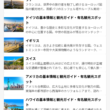
る。首都マドリードの洗練された雰囲気や、バルセロナの
フランスは、世界中の旅行者を魅了し続けるヨーロッパ屈
アートに溢れた街角から、地方では古代ローマ遺跡や中世
指の観光地だ。首都パリのエッフェル塔やルーブル美術館
の城塞都市、穏やかなビーチリゾートまで多彩な表情を見
といった象徴的なスポットから、田舎町の古風な美しさま
せる。地方によって風土や気候が異なるスペインはその個
ドイツの基本情報と観光ガイド・有名観光スポッ
で、幅広い魅力が詰まっている。華麗な宮殿、歴史的な大
性で訪れる人を魅了する。 なお、新着のスペイン情報は
コ
聖堂、美しいビーチ、そして豊かな自然が、訪れる者を心
ト
ンテンツ一覧
を参照してほしい。
から魅了する。また、フランスは美食の国としても知ら
ドイツは、豊かな歴史と多彩な文化が交差するヨーロッパ
れ、フランス料理はユネスコ無形文化遺産にも登録されて
の中心に位置する国。中世の街並みが残るロマンチック街
いる。シャンパンの発祥地であるランス、プロヴァンスの
道から、未来を先取りするようなモダンな都市まで多様な
香り高いラベンダー畑など、多彩な楽しみ方が可能だ。さ
イギリス
顔を持つこの国は、どこを歩いても飽きることがない。ベ
らに、パリ以外の地域にも魅力が溢れており、どの街角に
ルリンの文化的活気、バイエルン州のアルプスの絶景、そ
イギリスは、古きよき伝統と最先端が共存する国。ウェス
も豊かな歴史と文化が息づいている。パリ以外の個性あふ
してライン川沿いのワイン畑といった風景は必見。ビール
トミンスター寺院や大英博物館のようなランドマーク、歴
れる地方に足を運ぶとそれぞれで全く異なる文化を体験で
とソーセージを味わいながら地元の人と過ごす楽しい時間
史ある大学都市、美しい丘陵地帯や牧歌的な風景など、エ
きるだろう。 なお、新着のフランス情報は
コンテンツ一覧
スイス
は、お酒好きな人にはぜひ体験してほしい。 なお、新着の
リアごとに異なる魅力がある。また、優雅なアフタヌーン
を参照してほしい。
ドイツ情報は
コンテンツ一覧
を参照してほしい。
ティー、ビール好きにはたまらない英国パブ、サッカー観
スイスの国土面積は九州ほどの広さだが、運行時刻が正確
戦など、本場だからこそできる体験も豊富。イギリスを旅
な交通網が整備されており、初心者でも安心して個人旅行
して楽しみつくそう。 なお、新着のイギリス情報は
コンテ
を楽しめる。日本同様に時刻表どおりの旅が可能だ。中世
アメリカの基本情報と観光ガイド・有名観光スポ
ンツ一覧
を参照してほしい。
の建物がそのまま残る町や、スイスならではのユニークな
博物館もあり、アルプス観光だけでなく町歩きも満喫する
ット
ことができる。国民の所得が高いため物価も高いが、旅行
アメリカ合衆国は、広大な土地と多様な文化が魅力の国。
者向けの交通パス提供のサービスもあり、うまく活用すれ
東海岸の都市部から西海岸のカリフォルニアまで、訪れる
ば市内交通費無料で観光を楽しむこともできる。 なお、新
場所ごとに異なる風景と体験が待っている。ニューヨーク
着のスイス情報は
コンテンツ一覧
を参照してほしい。
ハワイの基本情報と観光ガイド・有名観光スポッ
のような巨大都市は、観光、ショッピング、エンターテイ
ンメントが詰まった刺激的なスポットだ。一方、アメリカ
ト
西部には大自然が広がり、グランドキャニオンやイエロー
年間を通じて温暖な気候に恵まれ、多くの島で構成される