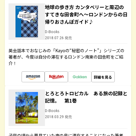
地球の歩き方 カンタベリーと周辺の
すてきな田舎町へ～ロンドンからの日
帰りおさんぽガイド♪
D-Books
2018.07.26 発売
英会話本でおなじみの「Kayoの“秘密のノート”」シリーズの
著者が、今度は自分の滞在するロンドン南東の田舎町をご紹
介！
詳細を見る
とろとろトロピカル ある旅の記録と
記憶。 第1巻
D-Books
2018.03.29 発売
子供の頃から夢見ていた南の島に滞在することになった筆者