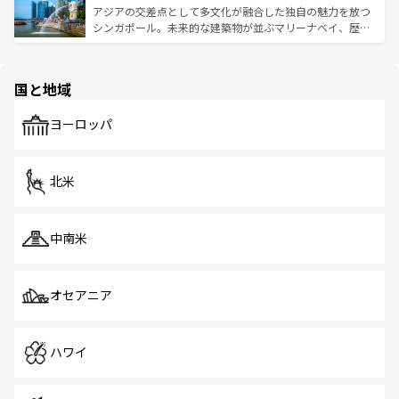
が待っている。親しみやすいタイの人々、仏教を中心とし
ており、効率よく見どころを回れるのも魅力。息をのむよ
アジアの交差点として多文化が融合した独自の魅力を放つ
た文化、そして多様な観光資源が、訪れる旅人を魅了し続
うな絶景から文化的な体験まで、香港を存分に楽しみ尽く
シンガポール。未来的な建築物が並ぶマリーナベイ、歴史
ける。 なお、新着のタイ情報は
コンテンツ一覧
を参照して
そう。 なお、新着の香港情報は
コンテンツ一覧
を参照して
と伝統を感じられるエスニックタウン、多数の緑豊かな公
ほしい。
ほしい。
園や自然保護区など、自然が調和した近代的な景観と文化
の多様性あふれるカラフルな町は、どこを歩いても新しい
国と地域
発見がある。さらに、治安のよさや充実した公共交通機関
も、旅行者にとっては魅力的なポイント。グルメも豊富
で、ホーカーズは地元の風情を楽しめる外せないスポット
ヨーロッパ
だ。訪れる人を飽きさせないシンガポールで、多様な魅力
を体感しよう。 なお、新着のシンガポール情報は
コンテン
ツ一覧
を参照してほしい。
北米
中南米
オセアニア
ハワイ