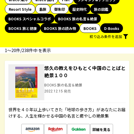
Resort Style
島旅
御朱印
歴史時代
旅の図鑑
BOOKS スペシャルコラボ
BOOKS 旅の名言＆絶景
BOOKS 旅と健康
BOOKS 旅の読み物
BOOKS
D-Books
絞り込み条件を追加
1〜20件/238件中 を表示
悠久の教えをひもとく中国のことばと
絶景１００
BOOKS 旅の名言＆絶景
2022.12.15 発売
世界を４０年以上歩いてきた「地球の歩き方」があなたにお届
けする、人生を輝かせる中国の名言と癒やしの絶景集
詳細を見る