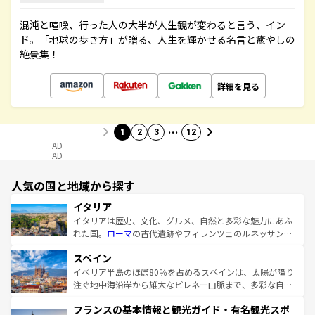
混沌と喧噪、行った人の大半が人生観が変わると言う、イン
ド。「地球の歩き方」が贈る、人生を輝かせる名言と癒やしの
絶景集！
詳細を見る
…
1
2
3
12
AD
AD
人気の国と地域から探す
イタリア
イタリアは歴史、文化、グルメ、自然と多彩な魅力にあふ
れた国。
ローマ
の古代遺跡やフィレンツェのルネッサンス
美術、ヴェネツィアの運河など、歴史あるスポットはもち
スペイン
ろん、トスカーナの美しい田園風景やアマルフィ海岸の絶
景など、自然景観も見逃せない。観光の合間には、本場の
イベリア半島のほぼ80％を占めるスペインは、太陽が降り
ピザやパスタなど、絶品のイタリア料理を堪能することも
注ぐ地中海沿岸から雄大なピレネー山脈まで、多彩な自然
できる。朝目覚めてから夜眠るまで、すべての瞬間を楽し
と文化が詰まったヨーロッパ屈指の旅行先だ。多様な地域
フランスの基本情報と観光ガイド・有名観光スポ
ませてくれるイタリアで、忘れられない旅をしてみよう！
文化が根付くこの国では、情熱的なフラメンコ、熱気あふ