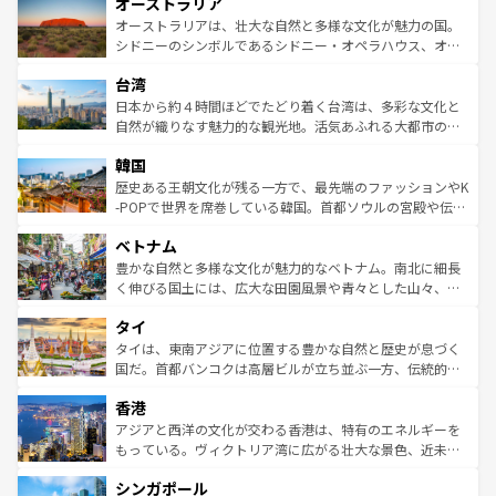
オーストラリア
部のニューオーリンズでは、音楽と美食が融合した独特の
ワイ島は見逃せない。また、定番の観光地といえばオアフ
文化が魅力。旅行者はアメリカの各地域で異なる魅力を楽
島だが、静かな自然を求めるならマウイ島やカウアイ島が
オーストラリアは、壮大な自然と多様な文化が魅力の国。
しみながら、その多様性と豊かな歴史を感じることができ
おすすめ。エメラルドグリーンに輝く海をはじめ、豊かな
シドニーのシンボルであるシドニー・オペラハウス、オー
るだろう。車でのロードトリップや列車の旅も、アメリカ
文化や歴史が息づいている。「アロハスピリット」と呼ば
ストラリア東海岸北部に広がる大サンゴ礁地帯グレートバ
ならではの贅沢な旅のスタイルだ。 なお、新着のアメリカ
台湾
れるおもてなしの心で訪れる人々を迎えてくれるハワイの
リアリーフや大陸中央部にそびえるウルル（エアーズロッ
情報は
コンテンツ一覧
を参照してほしい。
人々、おいしいローカルフードやハワイアンミュージッ
ク）、タスマニアの美しい原生林やケアンズの熱帯雨林な
日本から約４時間ほどでたどり着く台湾は、多彩な文化と
ク、伝統的なフラダンスなど、すべてがハワイの魅力を彩
ど、見どころがたくさん。また、カフェやワイン、オージ
自然が織りなす魅力的な観光地。活気あふれる大都市の台
っている。訪れるたびに新しい発見と感動が待っているハ
ービーフなどの食文化も豊かで、美味しいものであふれて
北やノスタルジックな町並みが人気な九份（ジォウフェ
ワイを、存分に味わってほしい。 なお、新着のハワイ情報
韓国
いる。アクティビティも充実しており、サーフィンやダイ
ン）、静ひつな山岳地帯である台湾東部など、都市の喧騒
は
コンテンツ一覧
を参照してほしい。
ビング、ハイキングなど、アウトドア好きにはたまらな
と山間の静けさが共存しており、訪れる人に新しい発見と
歴史ある王朝文化が残る一方で、最先端のファッションやK
い。オーストラリアの多彩な魅力を存分に味わいつくそ
驚きをもたらしてくれる。また、奥深い台湾の食文化も魅
-POPで世界を席巻している韓国。首都ソウルの宮殿や伝統
う。 なお、新着のオーストラリア情報は
コンテンツ一覧
を
力で、夜市などの屋台グルメから高級料理、ヘルシーで美
家屋が並ぶエリアでは韓国の歴史と文化に浸ることがで
参照してほしい。
ベトナム
容にもいいと評判のスイーツなど、バラエティ豊かな料理
き、地方に足を延ばせば四季折々の自然美を楽しむことが
が味わえる。 なお、新着の台湾情報は
コンテンツ一覧
を参
できる。そして、キムチや焼肉、絶品のストリートフード
豊かな自然と多様な文化が魅力的なベトナム。南北に細長
照してほしい。
まで、さまざまな韓国料理が待っている。夜には、韓国な
く伸びる国土には、広大な田園風景や青々とした山々、世
らではのナイトライフも堪能できる。あたたかいホスピタ
界遺産に登録された壮大な自然景観が点在し、都市部では
タイ
リティに包まれながら、韓国の多彩な魅力を心ゆくまで味
急速な発展と共に伝統が息づく。ハノイの古い町並みやホ
わってみてほしい。 なお、新着の韓国情報は
コンテンツ一
ーチミン市のフランス統治時代の建物も、独特の雰囲気を
タイは、東南アジアに位置する豊かな自然と歴史が息づく
覧
を参照してほしい。
醸し出している。また、バラエティの豊かさとおいしさで
国だ。首都バンコクは高層ビルが立ち並ぶ一方、伝統的な
世界中の食通を魅了してやまないベトナム料理も魅力のひ
寺院や市場がいたるところに点在し、古きよき文化と現代
香港
とつ。フォーやバインミー、ベトナムコーヒーなどは、ぜ
の活気が交差している。北部ではチェンマイなどの山岳地
ひ現地で味わいたい。どの地域を訪れてもあたたかい人々
帯で自然と触れ合い、南部ではプーケットやクラビの美し
アジアと西洋の文化が交わる香港は、特有のエネルギーを
が旅行者を迎えてくれるので、きっと忘れられない旅にな
いビーチでリゾート気分を楽しむことができる。タイ料理
もっている。ヴィクトリア湾に広がる壮大な景色、近未来
るはずだ。 なお、新着のベトナム情報は
コンテンツ一覧
を
は世界的に有名で、屋台から高級レストランまで味覚を刺
的なアートスポット、そして歴史と現代が融合した町並
参照してほしい。
シンガポール
激する。気候は一年中温暖で、どの季節にも異なる楽しみ
み、どこを訪れても感動するはず。観光スポットが密集し