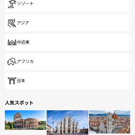
リゾート
アジア
中近東
アフリカ
日本
人気スポット