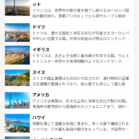
なお、新着のイタリア情報は
コンテンツ一覧
を参照してほ
れる闘牛、そして美味しいタパスが生活の一部となってい
ット
しい。
る。首都マドリードの洗練された雰囲気や、バルセロナの
フランスは、世界中の旅行者を魅了し続けるヨーロッパ屈
アートに溢れた街角から、地方では古代ローマ遺跡や中世
指の観光地だ。首都パリのエッフェル塔やルーブル美術館
の城塞都市、穏やかなビーチリゾートまで多彩な表情を見
といった象徴的なスポットから、田舎町の古風な美しさま
せる。地方によって風土や気候が異なるスペインはその個
ドイツ
で、幅広い魅力が詰まっている。華麗な宮殿、歴史的な大
性で訪れる人を魅了する。 なお、新着のスペイン情報は
コ
聖堂、美しいビーチ、そして豊かな自然が、訪れる者を心
ドイツは、豊かな歴史と多彩な文化が交差するヨーロッパ
ンテンツ一覧
を参照してほしい。
から魅了する。また、フランスは美食の国としても知ら
の中心に位置する国。中世の街並みが残るロマンチック街
れ、フランス料理はユネスコ無形文化遺産にも登録されて
道から、未来を先取りするようなモダンな都市まで多様な
イギリス
いる。シャンパンの発祥地であるランス、プロヴァンスの
顔を持つこの国は、どこを歩いても飽きることがない。ベ
香り高いラベンダー畑など、多彩な楽しみ方が可能だ。さ
ルリンの文化的活気、バイエルン州のアルプスの絶景、そ
イギリスは、古きよき伝統と最先端が共存する国。ウェス
らに、パリ以外の地域にも魅力が溢れており、どの街角に
してライン川沿いのワイン畑といった風景は必見。ビール
トミンスター寺院や大英博物館のようなランドマーク、歴
も豊かな歴史と文化が息づいている。パリ以外の個性あふ
とソーセージを味わいながら地元の人と過ごす楽しい時間
史ある大学都市、美しい丘陵地帯や牧歌的な風景など、エ
れる地方に足を運ぶとそれぞれで全く異なる文化を体験で
スイス
は、お酒好きな人にはぜひ体験してほしい。 なお、新着の
リアごとに異なる魅力がある。また、優雅なアフタヌーン
きるだろう。 なお、新着のフランス情報は
コンテンツ一覧
ドイツ情報は
コンテンツ一覧
を参照してほしい。
ティー、ビール好きにはたまらない英国パブ、サッカー観
スイスの国土面積は九州ほどの広さだが、運行時刻が正確
を参照してほしい。
戦など、本場だからこそできる体験も豊富。イギリスを旅
な交通網が整備されており、初心者でも安心して個人旅行
して楽しみつくそう。 なお、新着のイギリス情報は
コンテ
を楽しめる。日本同様に時刻表どおりの旅が可能だ。中世
アメリカ
ンツ一覧
を参照してほしい。
の建物がそのまま残る町や、スイスならではのユニークな
博物館もあり、アルプス観光だけでなく町歩きも満喫する
アメリカ合衆国は、広大な土地と多様な文化が魅力の国。
ことができる。国民の所得が高いため物価も高いが、旅行
東海岸の都市部から西海岸のカリフォルニアまで、訪れる
者向けの交通パス提供のサービスもあり、うまく活用すれ
場所ごとに異なる風景と体験が待っている。ニューヨーク
ハワイ
ば市内交通費無料で観光を楽しむこともできる。 なお、新
のような巨大都市は、観光、ショッピング、エンターテイ
着のスイス情報は
コンテンツ一覧
を参照してほしい。
ンメントが詰まった刺激的なスポットだ。一方、アメリカ
年間を通じて温暖な気候に恵まれ、多くの島で構成される
西部には大自然が広がり、グランドキャニオンやイエロー
ハワイは、どの島も独自の魅力をもっている。大自然の神
ストーン国立公園といった絶景が堪能できる。さらに、南
秘を感じたいなら、火山が生み出した壮大な景観を誇るハ