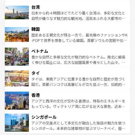
ならではの贅沢な旅のスタイルだ。 なお、新着のアメリカ
れるおもてなしの心で訪れる人々を迎えてくれるハワイの
ストラリア東海岸北部に広がる大サンゴ礁地帯グレートバ
情報は
コンテンツ一覧
を参照してほしい。
人々、おいしいローカルフードやハワイアンミュージッ
台湾
リアリーフや大陸中央部にそびえるウルル（エアーズロッ
ク、伝統的なフラダンスなど、すべてがハワイの魅力を彩
ク）、タスマニアの美しい原生林やケアンズの熱帯雨林な
日本から約４時間ほどでたどり着く台湾は、多彩な文化と
っている。訪れるたびに新しい発見と感動が待っているハ
ど、見どころがたくさん。また、カフェやワイン、オージ
自然が織りなす魅力的な観光地。活気あふれる大都市の台
ワイを、存分に味わってほしい。 なお、新着のハワイ情報
ービーフなどの食文化も豊かで、美味しいものであふれて
北やノスタルジックな町並みが人気な九份（ジォウフェ
は
コンテンツ一覧
を参照してほしい。
韓国
いる。アクティビティも充実しており、サーフィンやダイ
ン）、静ひつな山岳地帯である台湾東部など、都市の喧騒
ビング、ハイキングなど、アウトドア好きにはたまらな
と山間の静けさが共存しており、訪れる人に新しい発見と
歴史ある王朝文化が残る一方で、最先端のファッションやK
い。オーストラリアの多彩な魅力を存分に味わいつくそ
驚きをもたらしてくれる。また、奥深い台湾の食文化も魅
-POPで世界を席巻している韓国。首都ソウルの宮殿や伝統
う。 なお、新着のオーストラリア情報は
コンテンツ一覧
を
力で、夜市などの屋台グルメから高級料理、ヘルシーで美
家屋が並ぶエリアでは韓国の歴史と文化に浸ることがで
参照してほしい。
ベトナム
容にもいいと評判のスイーツなど、バラエティ豊かな料理
き、地方に足を延ばせば四季折々の自然美を楽しむことが
が味わえる。 なお、新着の台湾情報は
コンテンツ一覧
を参
できる。そして、キムチや焼肉、絶品のストリートフード
豊かな自然と多様な文化が魅力的なベトナム。南北に細長
照してほしい。
まで、さまざまな韓国料理が待っている。夜には、韓国な
く伸びる国土には、広大な田園風景や青々とした山々、世
らではのナイトライフも堪能できる。あたたかいホスピタ
界遺産に登録された壮大な自然景観が点在し、都市部では
タイ
リティに包まれながら、韓国の多彩な魅力を心ゆくまで味
急速な発展と共に伝統が息づく。ハノイの古い町並みやホ
わってみてほしい。 なお、新着の韓国情報は
コンテンツ一
ーチミン市のフランス統治時代の建物も、独特の雰囲気を
タイは、東南アジアに位置する豊かな自然と歴史が息づく
覧
を参照してほしい。
醸し出している。また、バラエティの豊かさとおいしさで
国だ。首都バンコクは高層ビルが立ち並ぶ一方、伝統的な
世界中の食通を魅了してやまないベトナム料理も魅力のひ
寺院や市場がいたるところに点在し、古きよき文化と現代
香港
とつ。フォーやバインミー、ベトナムコーヒーなどは、ぜ
の活気が交差している。北部ではチェンマイなどの山岳地
ひ現地で味わいたい。どの地域を訪れてもあたたかい人々
帯で自然と触れ合い、南部ではプーケットやクラビの美し
アジアと西洋の文化が交わる香港は、特有のエネルギーを
が旅行者を迎えてくれるので、きっと忘れられない旅にな
いビーチでリゾート気分を楽しむことができる。タイ料理
もっている。ヴィクトリア湾に広がる壮大な景色、近未来
るはずだ。 なお、新着のベトナム情報は
コンテンツ一覧
を
は世界的に有名で、屋台から高級レストランまで味覚を刺
的なアートスポット、そして歴史と現代が融合した町並
参照してほしい。
シンガポール
激する。気候は一年中温暖で、どの季節にも異なる楽しみ
み、どこを訪れても感動するはず。観光スポットが密集し
が待っている。親しみやすいタイの人々、仏教を中心とし
ており、効率よく見どころを回れるのも魅力。息をのむよ
アジアの交差点として多文化が融合した独自の魅力を放つ
た文化、そして多様な観光資源が、訪れる旅人を魅了し続
うな絶景から文化的な体験まで、香港を存分に楽しみ尽く
シンガポール。未来的な建築物が並ぶマリーナベイ、歴史
ける。 なお、新着のタイ情報は
コンテンツ一覧
を参照して
そう。 なお、新着の香港情報は
コンテンツ一覧
を参照して
と伝統を感じられるエスニックタウン、多数の緑豊かな公