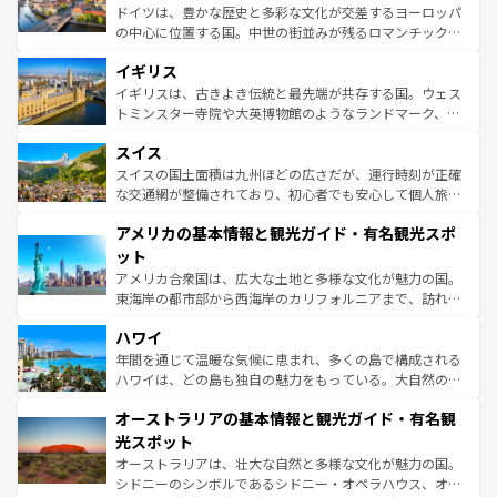
ンテンツ一覧
を参照してほしい。
から魅了する。また、フランスは美食の国としても知ら
ドイツは、豊かな歴史と多彩な文化が交差するヨーロッパ
れ、フランス料理はユネスコ無形文化遺産にも登録されて
の中心に位置する国。中世の街並みが残るロマンチック街
いる。シャンパンの発祥地であるランス、プロヴァンスの
道から、未来を先取りするようなモダンな都市まで多様な
香り高いラベンダー畑など、多彩な楽しみ方が可能だ。さ
イギリス
顔を持つこの国は、どこを歩いても飽きることがない。ベ
らに、パリ以外の地域にも魅力が溢れており、どの街角に
ルリンの文化的活気、バイエルン州のアルプスの絶景、そ
イギリスは、古きよき伝統と最先端が共存する国。ウェス
も豊かな歴史と文化が息づいている。パリ以外の個性あふ
してライン川沿いのワイン畑といった風景は必見。ビール
トミンスター寺院や大英博物館のようなランドマーク、歴
れる地方に足を運ぶとそれぞれで全く異なる文化を体験で
とソーセージを味わいながら地元の人と過ごす楽しい時間
史ある大学都市、美しい丘陵地帯や牧歌的な風景など、エ
きるだろう。 なお、新着のフランス情報は
コンテンツ一覧
スイス
は、お酒好きな人にはぜひ体験してほしい。 なお、新着の
リアごとに異なる魅力がある。また、優雅なアフタヌーン
を参照してほしい。
ドイツ情報は
コンテンツ一覧
を参照してほしい。
ティー、ビール好きにはたまらない英国パブ、サッカー観
スイスの国土面積は九州ほどの広さだが、運行時刻が正確
戦など、本場だからこそできる体験も豊富。イギリスを旅
な交通網が整備されており、初心者でも安心して個人旅行
して楽しみつくそう。 なお、新着のイギリス情報は
コンテ
を楽しめる。日本同様に時刻表どおりの旅が可能だ。中世
アメリカの基本情報と観光ガイド・有名観光スポ
ンツ一覧
を参照してほしい。
の建物がそのまま残る町や、スイスならではのユニークな
博物館もあり、アルプス観光だけでなく町歩きも満喫する
ット
ことができる。国民の所得が高いため物価も高いが、旅行
アメリカ合衆国は、広大な土地と多様な文化が魅力の国。
者向けの交通パス提供のサービスもあり、うまく活用すれ
東海岸の都市部から西海岸のカリフォルニアまで、訪れる
ば市内交通費無料で観光を楽しむこともできる。 なお、新
場所ごとに異なる風景と体験が待っている。ニューヨーク
着のスイス情報は
コンテンツ一覧
を参照してほしい。
ハワイ
のような巨大都市は、観光、ショッピング、エンターテイ
ンメントが詰まった刺激的なスポットだ。一方、アメリカ
年間を通じて温暖な気候に恵まれ、多くの島で構成される
西部には大自然が広がり、グランドキャニオンやイエロー
ハワイは、どの島も独自の魅力をもっている。大自然の神
ストーン国立公園といった絶景が堪能できる。さらに、南
秘を感じたいなら、火山が生み出した壮大な景観を誇るハ
オーストラリアの基本情報と観光ガイド・有名観
部のニューオーリンズでは、音楽と美食が融合した独特の
ワイ島は見逃せない。また、定番の観光地といえばオアフ
文化が魅力。旅行者はアメリカの各地域で異なる魅力を楽
島だが、静かな自然を求めるならマウイ島やカウアイ島が
光スポット
しみながら、その多様性と豊かな歴史を感じることができ
おすすめ。エメラルドグリーンに輝く海をはじめ、豊かな
オーストラリアは、壮大な自然と多様な文化が魅力の国。
るだろう。車でのロードトリップや列車の旅も、アメリカ
文化や歴史が息づいている。「アロハスピリット」と呼ば
シドニーのシンボルであるシドニー・オペラハウス、オー