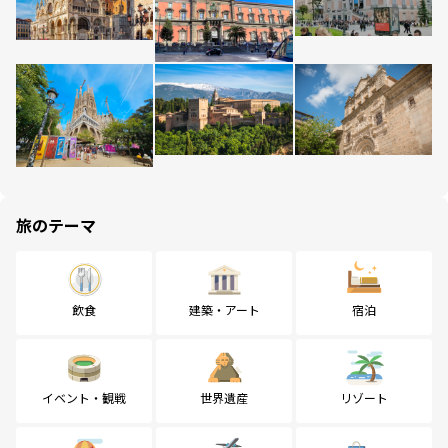
旅のテーマ
飲食
建築・アート
宿泊
イベント・観戦
世界遺産
リゾート