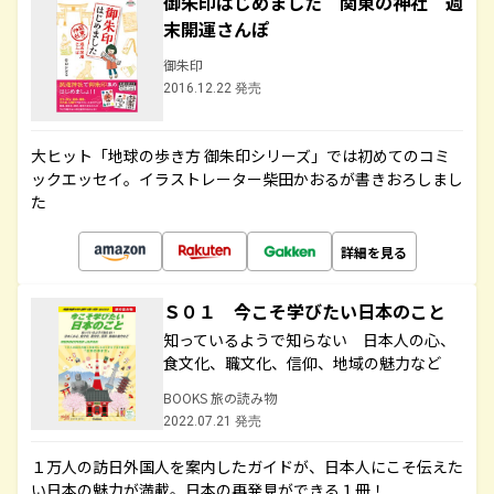
御朱印はじめました 関東の神社 週
末開運さんぽ
御朱印
2016.12.22 発売
大ヒット「地球の歩き方 御朱印シリーズ」では初めてのコミ
ックエッセイ。イラストレーター柴田かおるが書きおろしまし
た
詳細を見る
Ｓ０１ 今こそ学びたい日本のこと
知っているようで知らない 日本人の心、
食文化、職文化、信仰、地域の魅力など
BOOKS 旅の読み物
2022.07.21 発売
１万人の訪日外国人を案内したガイドが、日本人にこそ伝えた
い日本の魅力が満載。日本の再発見ができる１冊！