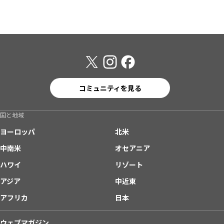
コミュニティを見る
国と地域
ヨーロッパ
北米
中南米
オセアニア
ハワイ
リゾート
アジア
中近東
アフリカ
日本
ウェブマガジン