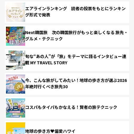
エアラインランキング 読者の投票をもとにランキン
グ形式で発表
Next韓国旅 次の韓国旅行がもっと楽しくなる 旅先・
グルメ・テクニック
旬な“あの人”が「旅」をテーマに語るインタビュー連
載 MY TRAVEL STORY
今、こんな旅がしてみたい！地球の歩き方が選ぶ2026
年絶対行くべき旅先30
コスパもタイパもかなえる！賢者の旅テクニック
地球の歩き方♥偏愛ハワイ