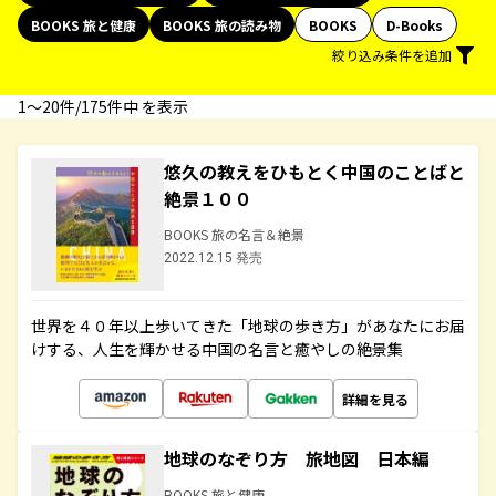
BOOKS 旅と健康
BOOKS 旅の読み物
BOOKS
D-Books
絞り込み条件を追加
1〜20件/175件中 を表示
悠久の教えをひもとく中国のことばと
絶景１００
BOOKS 旅の名言＆絶景
2022.12.15 発売
世界を４０年以上歩いてきた「地球の歩き方」があなたにお届
けする、人生を輝かせる中国の名言と癒やしの絶景集
詳細を見る
地球のなぞり方 旅地図 日本編
BOOKS 旅と健康