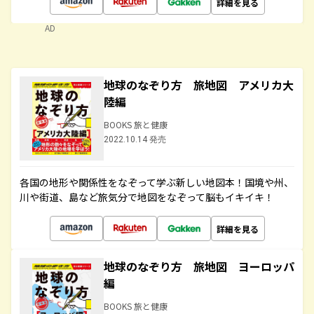
詳細を見る
AD
地球のなぞり方 旅地図 アメリカ大
陸編
BOOKS 旅と健康
2022.10.14 発売
各国の地形や関係性をなぞって学ぶ新しい地図本！国境や州、
川や街道、島など旅気分で地図をなぞって脳もイキイキ！
詳細を見る
地球のなぞり方 旅地図 ヨーロッパ
編
BOOKS 旅と健康