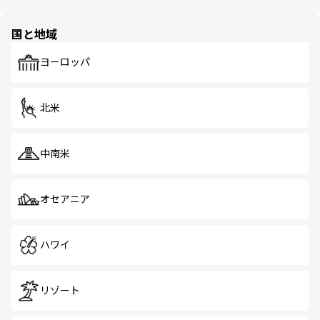
ほしい。
ほしい。
園や自然保護区など、自然が調和した近代的な景観と文化
の多様性あふれるカラフルな町は、どこを歩いても新しい
国と地域
発見がある。さらに、治安のよさや充実した公共交通機関
も、旅行者にとっては魅力的なポイント。グルメも豊富
で、ホーカーズは地元の風情を楽しめる外せないスポット
ヨーロッパ
だ。訪れる人を飽きさせないシンガポールで、多様な魅力
を体感しよう。 なお、新着のシンガポール情報は
コンテン
ツ一覧
を参照してほしい。
北米
中南米
オセアニア
ハワイ
リゾート