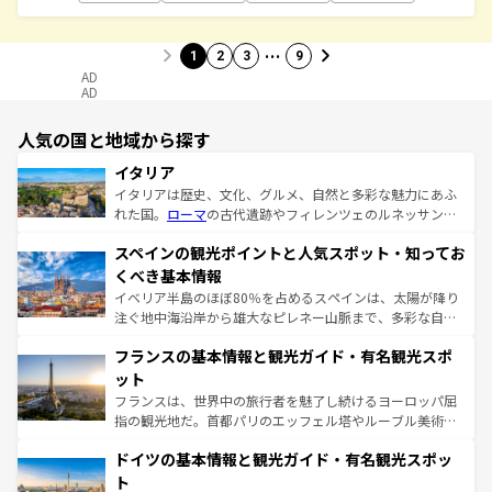
…
1
2
3
9
AD
AD
人気の国と地域から探す
イタリア
イタリアは歴史、文化、グルメ、自然と多彩な魅力にあふ
れた国。
ローマ
の古代遺跡やフィレンツェのルネッサンス
美術、ヴェネツィアの運河など、歴史あるスポットはもち
スペインの観光ポイントと人気スポット・知ってお
ろん、トスカーナの美しい田園風景やアマルフィ海岸の絶
景など、自然景観も見逃せない。観光の合間には、本場の
くべき基本情報
ピザやパスタなど、絶品のイタリア料理を堪能することも
イベリア半島のほぼ80％を占めるスペインは、太陽が降り
できる。朝目覚めてから夜眠るまで、すべての瞬間を楽し
注ぐ地中海沿岸から雄大なピレネー山脈まで、多彩な自然
ませてくれるイタリアで、忘れられない旅をしてみよう！
と文化が詰まったヨーロッパ屈指の旅行先だ。多様な地域
なお、新着のイタリア情報は
コンテンツ一覧
を参照してほ
フランスの基本情報と観光ガイド・有名観光スポ
文化が根付くこの国では、情熱的なフラメンコ、熱気あふ
しい。
れる闘牛、そして美味しいタパスが生活の一部となってい
ット
る。首都マドリードの洗練された雰囲気や、バルセロナの
フランスは、世界中の旅行者を魅了し続けるヨーロッパ屈
アートに溢れた街角から、地方では古代ローマ遺跡や中世
指の観光地だ。首都パリのエッフェル塔やルーブル美術館
の城塞都市、穏やかなビーチリゾートまで多彩な表情を見
といった象徴的なスポットから、田舎町の古風な美しさま
せる。地方によって風土や気候が異なるスペインはその個
ドイツの基本情報と観光ガイド・有名観光スポッ
で、幅広い魅力が詰まっている。華麗な宮殿、歴史的な大
性で訪れる人を魅了する。 なお、新着のスペイン情報は
コ
聖堂、美しいビーチ、そして豊かな自然が、訪れる者を心
ト