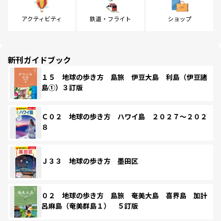
アクティビティ
鉄道・フライト
ショップ
新刊ガイドブック
１５ 地球の歩き方 島旅 伊豆大島 利島（伊豆諸
島①）３訂版
Ｃ０２ 地球の歩き方 ハワイ島 ２０２７～２０２
８
Ｊ３３ 地球の歩き方 墨田区
０２ 地球の歩き方 島旅 奄美大島 喜界島 加計
呂麻島（奄美群島１） ５訂版