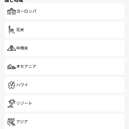
発見がある。さらに、治安のよさや充実した公共交通機関
も、旅行者にとっては魅力的なポイント。グルメも豊富
で、ホーカーズは地元の風情を楽しめる外せないスポット
ヨーロッパ
だ。訪れる人を飽きさせないシンガポールで、多様な魅力
を体感しよう。 なお、新着のシンガポール情報は
コンテン
ツ一覧
を参照してほしい。
北米
中南米
オセアニア
ハワイ
リゾート
アジア