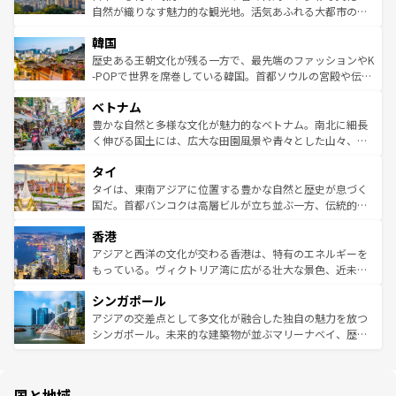
ク、伝統的なフラダンスなど、すべてがハワイの魅力を彩
ど、見どころがたくさん。また、カフェやワイン、オージ
自然が織りなす魅力的な観光地。活気あふれる大都市の台
っている。訪れるたびに新しい発見と感動が待っているハ
ービーフなどの食文化も豊かで、美味しいものであふれて
北やノスタルジックな町並みが人気な九份（ジォウフェ
ワイを、存分に味わってほしい。 なお、新着のハワイ情報
韓国
いる。アクティビティも充実しており、サーフィンやダイ
ン）、静ひつな山岳地帯である台湾東部など、都市の喧騒
は
コンテンツ一覧
を参照してほしい。
ビング、ハイキングなど、アウトドア好きにはたまらな
と山間の静けさが共存しており、訪れる人に新しい発見と
歴史ある王朝文化が残る一方で、最先端のファッションやK
い。オーストラリアの多彩な魅力を存分に味わいつくそ
驚きをもたらしてくれる。また、奥深い台湾の食文化も魅
-POPで世界を席巻している韓国。首都ソウルの宮殿や伝統
う。 なお、新着のオーストラリア情報は
コンテンツ一覧
を
力で、夜市などの屋台グルメから高級料理、ヘルシーで美
家屋が並ぶエリアでは韓国の歴史と文化に浸ることがで
参照してほしい。
ベトナム
容にもいいと評判のスイーツなど、バラエティ豊かな料理
き、地方に足を延ばせば四季折々の自然美を楽しむことが
が味わえる。 なお、新着の台湾情報は
コンテンツ一覧
を参
できる。そして、キムチや焼肉、絶品のストリートフード
豊かな自然と多様な文化が魅力的なベトナム。南北に細長
照してほしい。
まで、さまざまな韓国料理が待っている。夜には、韓国な
く伸びる国土には、広大な田園風景や青々とした山々、世
らではのナイトライフも堪能できる。あたたかいホスピタ
界遺産に登録された壮大な自然景観が点在し、都市部では
タイ
リティに包まれながら、韓国の多彩な魅力を心ゆくまで味
急速な発展と共に伝統が息づく。ハノイの古い町並みやホ
わってみてほしい。 なお、新着の韓国情報は
コンテンツ一
ーチミン市のフランス統治時代の建物も、独特の雰囲気を
タイは、東南アジアに位置する豊かな自然と歴史が息づく
覧
を参照してほしい。
醸し出している。また、バラエティの豊かさとおいしさで
国だ。首都バンコクは高層ビルが立ち並ぶ一方、伝統的な
世界中の食通を魅了してやまないベトナム料理も魅力のひ
寺院や市場がいたるところに点在し、古きよき文化と現代
香港
とつ。フォーやバインミー、ベトナムコーヒーなどは、ぜ
の活気が交差している。北部ではチェンマイなどの山岳地
ひ現地で味わいたい。どの地域を訪れてもあたたかい人々
帯で自然と触れ合い、南部ではプーケットやクラビの美し
アジアと西洋の文化が交わる香港は、特有のエネルギーを
が旅行者を迎えてくれるので、きっと忘れられない旅にな
いビーチでリゾート気分を楽しむことができる。タイ料理
もっている。ヴィクトリア湾に広がる壮大な景色、近未来
るはずだ。 なお、新着のベトナム情報は
コンテンツ一覧
を
は世界的に有名で、屋台から高級レストランまで味覚を刺
的なアートスポット、そして歴史と現代が融合した町並
参照してほしい。
シンガポール
激する。気候は一年中温暖で、どの季節にも異なる楽しみ
み、どこを訪れても感動するはず。観光スポットが密集し
が待っている。親しみやすいタイの人々、仏教を中心とし
ており、効率よく見どころを回れるのも魅力。息をのむよ
アジアの交差点として多文化が融合した独自の魅力を放つ
た文化、そして多様な観光資源が、訪れる旅人を魅了し続
うな絶景から文化的な体験まで、香港を存分に楽しみ尽く
シンガポール。未来的な建築物が並ぶマリーナベイ、歴史
ける。 なお、新着のタイ情報は
コンテンツ一覧
を参照して
そう。 なお、新着の香港情報は
コンテンツ一覧
を参照して
と伝統を感じられるエスニックタウン、多数の緑豊かな公
ほしい。
ほしい。
園や自然保護区など、自然が調和した近代的な景観と文化
の多様性あふれるカラフルな町は、どこを歩いても新しい
国と地域