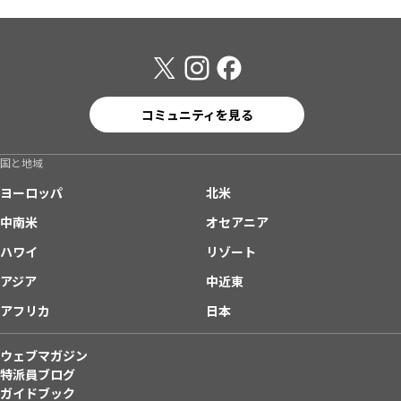
コミュニティを見る
国と地域
ヨーロッパ
北米
中南米
オセアニア
ハワイ
リゾート
アジア
中近東
アフリカ
日本
ウェブマガジン
特派員ブログ
ガイドブック