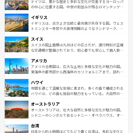
聖堂、美しいビーチ、そして豊かな自然が、訪れる者を心
ドイツは、豊かな歴史と多彩な文化が交差するヨーロッパ
ンテンツ一覧
を参照してほしい。
から魅了する。また、フランスは美食の国としても知ら
の中心に位置する国。中世の街並みが残るロマンチック街
れ、フランス料理はユネスコ無形文化遺産にも登録されて
道から、未来を先取りするようなモダンな都市まで多様な
イギリス
いる。シャンパンの発祥地であるランス、プロヴァンスの
顔を持つこの国は、どこを歩いても飽きることがない。ベ
香り高いラベンダー畑など、多彩な楽しみ方が可能だ。さ
ルリンの文化的活気、バイエルン州のアルプスの絶景、そ
イギリスは、古きよき伝統と最先端が共存する国。ウェス
らに、パリ以外の地域にも魅力が溢れており、どの街角に
してライン川沿いのワイン畑といった風景は必見。ビール
トミンスター寺院や大英博物館のようなランドマーク、歴
も豊かな歴史と文化が息づいている。パリ以外の個性あふ
とソーセージを味わいながら地元の人と過ごす楽しい時間
史ある大学都市、美しい丘陵地帯や牧歌的な風景など、エ
れる地方に足を運ぶとそれぞれで全く異なる文化を体験で
スイス
は、お酒好きな人にはぜひ体験してほしい。 なお、新着の
リアごとに異なる魅力がある。また、優雅なアフタヌーン
きるだろう。 なお、新着のフランス情報は
コンテンツ一覧
ドイツ情報は
コンテンツ一覧
を参照してほしい。
ティー、ビール好きにはたまらない英国パブ、サッカー観
スイスの国土面積は九州ほどの広さだが、運行時刻が正確
を参照してほしい。
戦など、本場だからこそできる体験も豊富。イギリスを旅
な交通網が整備されており、初心者でも安心して個人旅行
して楽しみつくそう。 なお、新着のイギリス情報は
コンテ
を楽しめる。日本同様に時刻表どおりの旅が可能だ。中世
アメリカ
ンツ一覧
を参照してほしい。
の建物がそのまま残る町や、スイスならではのユニークな
博物館もあり、アルプス観光だけでなく町歩きも満喫する
アメリカ合衆国は、広大な土地と多様な文化が魅力の国。
ことができる。国民の所得が高いため物価も高いが、旅行
東海岸の都市部から西海岸のカリフォルニアまで、訪れる
者向けの交通パス提供のサービスもあり、うまく活用すれ
場所ごとに異なる風景と体験が待っている。ニューヨーク
ハワイ
ば市内交通費無料で観光を楽しむこともできる。 なお、新
のような巨大都市は、観光、ショッピング、エンターテイ
着のスイス情報は
コンテンツ一覧
を参照してほしい。
ンメントが詰まった刺激的なスポットだ。一方、アメリカ
年間を通じて温暖な気候に恵まれ、多くの島で構成される
西部には大自然が広がり、グランドキャニオンやイエロー
ハワイは、どの島も独自の魅力をもっている。大自然の神
ストーン国立公園といった絶景が堪能できる。さらに、南
秘を感じたいなら、火山が生み出した壮大な景観を誇るハ
オーストラリア
部のニューオーリンズでは、音楽と美食が融合した独特の
ワイ島は見逃せない。また、定番の観光地といえばオアフ
文化が魅力。旅行者はアメリカの各地域で異なる魅力を楽
島だが、静かな自然を求めるならマウイ島やカウアイ島が
オーストラリアは、壮大な自然と多様な文化が魅力の国。
しみながら、その多様性と豊かな歴史を感じることができ
おすすめ。エメラルドグリーンに輝く海をはじめ、豊かな
シドニーのシンボルであるシドニー・オペラハウス、オー
るだろう。車でのロードトリップや列車の旅も、アメリカ
文化や歴史が息づいている。「アロハスピリット」と呼ば
ストラリア東海岸北部に広がる大サンゴ礁地帯グレートバ
ならではの贅沢な旅のスタイルだ。 なお、新着のアメリカ
台湾
れるおもてなしの心で訪れる人々を迎えてくれるハワイの
リアリーフや大陸中央部にそびえるウルル（エアーズロッ
情報は
コンテンツ一覧
を参照してほしい。
人々、おいしいローカルフードやハワイアンミュージッ
ク）、タスマニアの美しい原生林やケアンズの熱帯雨林な
日本から約４時間ほどでたどり着く台湾は、多彩な文化と