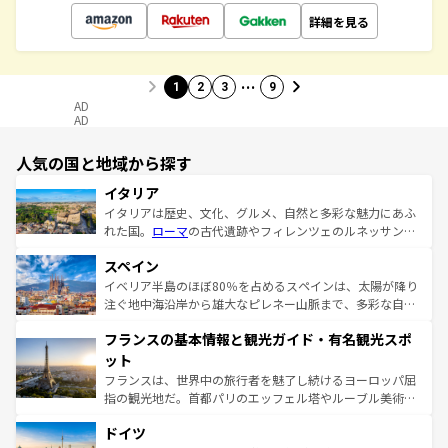
詳細を見る
…
1
2
3
9
AD
AD
人気の国と地域から探す
イタリア
イタリアは歴史、文化、グルメ、自然と多彩な魅力にあふ
れた国。
ローマ
の古代遺跡やフィレンツェのルネッサンス
美術、ヴェネツィアの運河など、歴史あるスポットはもち
スペイン
ろん、トスカーナの美しい田園風景やアマルフィ海岸の絶
景など、自然景観も見逃せない。観光の合間には、本場の
イベリア半島のほぼ80％を占めるスペインは、太陽が降り
ピザやパスタなど、絶品のイタリア料理を堪能することも
注ぐ地中海沿岸から雄大なピレネー山脈まで、多彩な自然
できる。朝目覚めてから夜眠るまで、すべての瞬間を楽し
と文化が詰まったヨーロッパ屈指の旅行先だ。多様な地域
フランスの基本情報と観光ガイド・有名観光スポ
ませてくれるイタリアで、忘れられない旅をしてみよう！
文化が根付くこの国では、情熱的なフラメンコ、熱気あふ
なお、新着のイタリア情報は
コンテンツ一覧
を参照してほ
れる闘牛、そして美味しいタパスが生活の一部となってい
ット
しい。
る。首都マドリードの洗練された雰囲気や、バルセロナの
フランスは、世界中の旅行者を魅了し続けるヨーロッパ屈
アートに溢れた街角から、地方では古代ローマ遺跡や中世
指の観光地だ。首都パリのエッフェル塔やルーブル美術館
の城塞都市、穏やかなビーチリゾートまで多彩な表情を見
といった象徴的なスポットから、田舎町の古風な美しさま
せる。地方によって風土や気候が異なるスペインはその個
ドイツ
で、幅広い魅力が詰まっている。華麗な宮殿、歴史的な大
性で訪れる人を魅了する。 なお、新着のスペイン情報は
コ