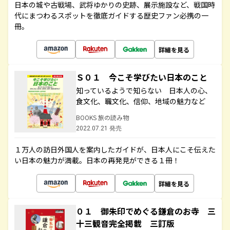
日本の城や古戦場、武将ゆかりの史跡、展示施設など、戦国時
代にまつわるスポットを徹底ガイドする歴史ファン必携の一
冊。
詳細を見る
Ｓ０１ 今こそ学びたい日本のこと
知っているようで知らない 日本人の心、
食文化、職文化、信仰、地域の魅力など
BOOKS 旅の読み物
2022.07.21 発売
１万人の訪日外国人を案内したガイドが、日本人にこそ伝えた
い日本の魅力が満載。日本の再発見ができる１冊！
詳細を見る
０１ 御朱印でめぐる鎌倉のお寺 三
十三観音完全掲載 三訂版