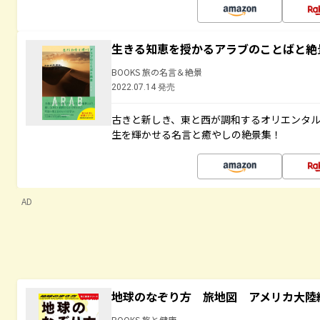
生きる知恵を授かるアラブのことばと絶
BOOKS 旅の名言＆絶景
2022.07.14 発売
古きと新しき、東と西が調和するオリエンタ
生を輝かせる名言と癒やしの絶景集！
AD
地球のなぞり方 旅地図 アメリカ大陸
BOOKS 旅と健康