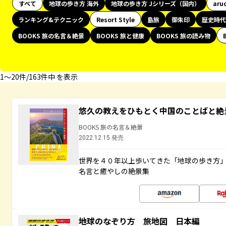
すべて
地球の歩き方 海外
地球の歩き方 Jシリーズ（国内）
aru
ランキング&テクニック
Resort Style
島旅
御朱印
歴史時代
BOOKS 旅の名言＆絶景
BOOKS 旅と健康
BOOKS 旅の読み物
1〜20件/163件中 を表示
悠久の教えをひもとく中国のことばと絶
BOOKS 旅の名言＆絶景
2022.12.15 発売
世界を４０年以上歩いてきた「地球の歩き方
名言と癒やしの絶景集
地球のなぞり方 旅地図 日本編