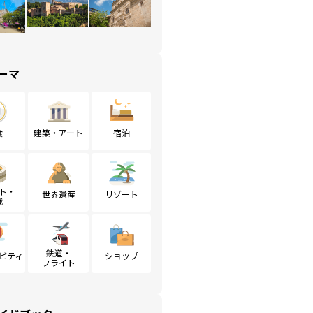
ーマ
食
建築・アート
宿泊
ト・
世界遺産
リゾート
戦
鉄道・
ビティ
ショップ
フライト