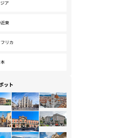
アジア
中近東
アフリカ
日本
ポット