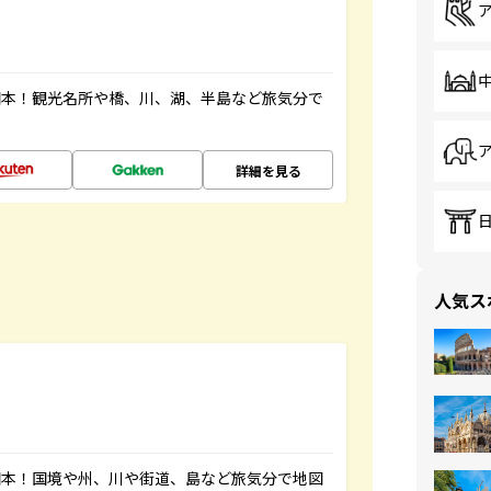
図本！観光名所や橋、川、湖、半島など旅気分で
詳細を見る
人気ス
図本！国境や州、川や街道、島など旅気分で地図