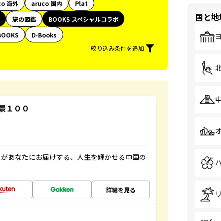
co 海外
aruco 国内
Plat
国と地
旅の図鑑
BOOKS スペシャルコラボ
BOOKS
D-Books
絞り込み条件を追加
景１００
」があなたにお届けする、人生を輝かせる中国の
詳細を見る