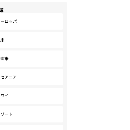
域
ヨーロッパ
北米
中南米
オセアニア
ハワイ
リゾート