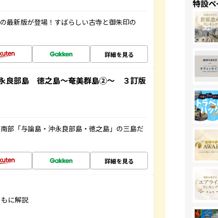
特設ペ
寺の最新版が登場！すばらしい古寺と御朱印の
詳細を見る
永良部島 徳之島～奄美群島②～ ３訂版
島南部「与論島・沖永良部島・徳之島」の三島だ
詳細を見る
ともに解説