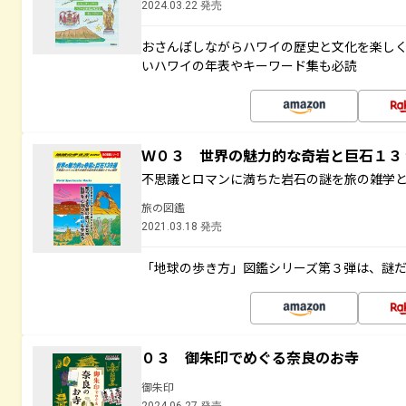
2024.03.22 発売
おさんぽしながらハワイの歴史と文化を楽し
いハワイの年表やキーワード集も必読
Ｗ０３ 世界の魅力的な奇岩と巨石１
不思議とロマンに満ちた岩石の謎を旅の雑学
旅の図鑑
2021.03.18 発売
「地球の歩き方」図鑑シリーズ第３弾は、謎
０３ 御朱印でめぐる奈良のお寺
御朱印