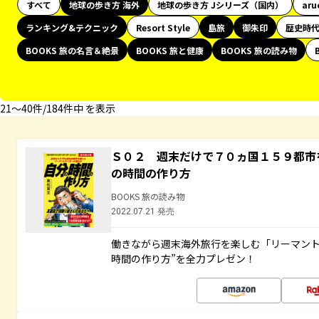
すべて
地球の歩き方 海外
地球の歩き方 Jシリーズ（国内）
aru
ランキング&テクニック
Resort Style
島旅
御朱印
歴史時
BOOKS 旅の名言＆絶景
BOOKS 旅と健康
BOOKS 旅の読み物
21〜40件/184件中 を表示
Ｓ０２ 週末だけで７０ヵ国１５９都市
の時間の作り方
BOOKS 旅の読み物
2022.07.21 発売
働きながら週末海外旅行を楽しむ「リーマント
時間の作り方”を全力プレゼン！