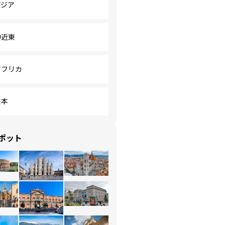
アジア
中近東
アフリカ
日本
ポット