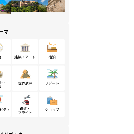
ーマ
食
建築・アート
宿泊
ト・
世界遺産
リゾート
戦
鉄道・
ビティ
ショップ
フライト