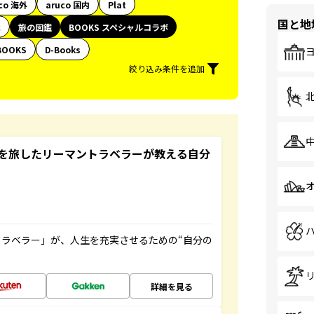
co 海外
aruco 国内
Plat
国と地
代
旅の図鑑
BOOKS スペシャルコラボ
BOOKS
D-Books
絞り込み条件を追加
を旅したリーマントラベラーが教える自分
ラベラー」が、人生を充実させるための“自分の
詳細を見る