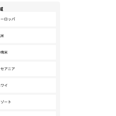
域
ヨーロッパ
北米
中南米
オセアニア
ハワイ
リゾート