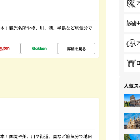
図本！観光名所や橋、川、湖、半島など旅気分で
詳細を見る
人気ス
図本！国境や州、川や街道、島など旅気分で地図