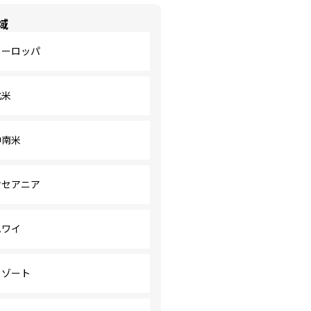
域
ヨーロッパ
北米
中南米
オセアニア
ハワイ
リゾート