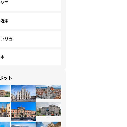
アジア
中近東
アフリカ
日本
ポット