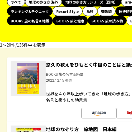
すべて
地球の歩き方 海外
地球の歩き方 Jシリーズ（国内）
aru
ランキング&テクニック
Resort Style
島旅
御朱印
歴史時
BOOKS 旅の名言＆絶景
BOOKS 旅と健康
BOOKS 旅の読み物
1〜20件/136件中 を表示
悠久の教えをひもとく中国のことばと絶
BOOKS 旅の名言＆絶景
2022.12.15 発売
世界を４０年以上歩いてきた「地球の歩き方
名言と癒やしの絶景集
地球のなぞり方 旅地図 日本編