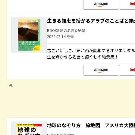
生きる知恵を授かるアラブのことばと絶
BOOKS 旅の名言＆絶景
2022.07.14 発売
古きと新しき、東と西が調和するオリエンタ
生を輝かせる名言と癒やしの絶景集！
AD
地球のなぞり方 旅地図 アメリカ大陸
BOOKS 旅と健康