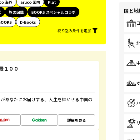
co 海外
aruco 国内
Plat
国と地
代
旅の図鑑
BOOKS スペシャルコラボ
BOOKS
D-Books
絞り込み条件を追加
景１００
」があなたにお届けする、人生を輝かせる中国の
詳細を見る