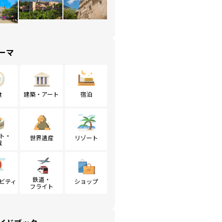
ーマ
食
建築・アート
宿泊
ト・
世界遺産
リゾート
戦
鉄道・
ビティ
ショップ
フライト