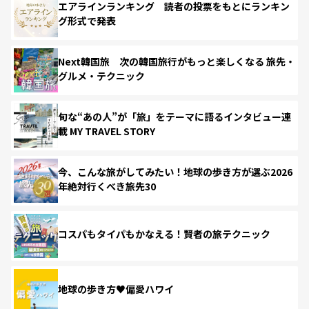
エアラインランキング 読者の投票をもとにランキン
グ形式で発表
Next韓国旅 次の韓国旅行がもっと楽しくなる 旅先・
グルメ・テクニック
旬な“あの人”が「旅」をテーマに語るインタビュー連
載 MY TRAVEL STORY
今、こんな旅がしてみたい！地球の歩き方が選ぶ2026
年絶対行くべき旅先30
コスパもタイパもかなえる！賢者の旅テクニック
地球の歩き方♥偏愛ハワイ