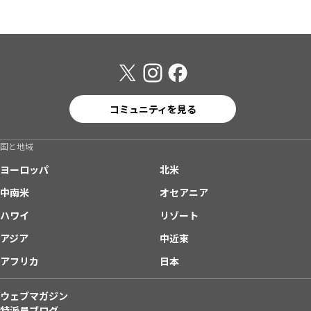
コミュニティを見る
国と地域
ヨーロッパ
北米
中南米
オセアニア
ハワイ
リゾート
アジア
中近東
アフリカ
日本
ウェブマガジン
特派員ブログ