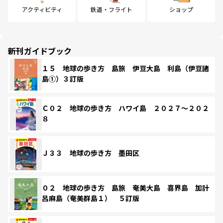
アクティビティ
鉄道・フライト
ショップ
新刊ガイドブック
１５ 地球の歩き方 島旅 伊豆大島 利島（伊豆諸
島①）３訂版
Ｃ０２ 地球の歩き方 ハワイ島 ２０２７～２０２
８
Ｊ３３ 地球の歩き方 墨田区
０２ 地球の歩き方 島旅 奄美大島 喜界島 加計
呂麻島（奄美群島１） ５訂版