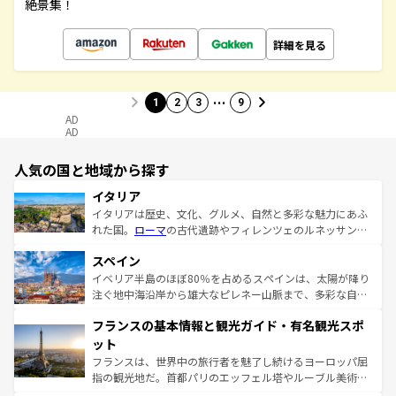
絶景集！
詳細を見る
…
1
2
3
9
AD
AD
人気の国と地域から探す
イタリア
イタリアは歴史、文化、グルメ、自然と多彩な魅力にあふ
れた国。
ローマ
の古代遺跡やフィレンツェのルネッサンス
美術、ヴェネツィアの運河など、歴史あるスポットはもち
スペイン
ろん、トスカーナの美しい田園風景やアマルフィ海岸の絶
景など、自然景観も見逃せない。観光の合間には、本場の
イベリア半島のほぼ80％を占めるスペインは、太陽が降り
ピザやパスタなど、絶品のイタリア料理を堪能することも
注ぐ地中海沿岸から雄大なピレネー山脈まで、多彩な自然
できる。朝目覚めてから夜眠るまで、すべての瞬間を楽し
と文化が詰まったヨーロッパ屈指の旅行先だ。多様な地域
フランスの基本情報と観光ガイド・有名観光スポ
ませてくれるイタリアで、忘れられない旅をしてみよう！
文化が根付くこの国では、情熱的なフラメンコ、熱気あふ
なお、新着のイタリア情報は
コンテンツ一覧
を参照してほ
れる闘牛、そして美味しいタパスが生活の一部となってい
ット
しい。
る。首都マドリードの洗練された雰囲気や、バルセロナの
フランスは、世界中の旅行者を魅了し続けるヨーロッパ屈
アートに溢れた街角から、地方では古代ローマ遺跡や中世
指の観光地だ。首都パリのエッフェル塔やルーブル美術館
の城塞都市、穏やかなビーチリゾートまで多彩な表情を見
といった象徴的なスポットから、田舎町の古風な美しさま