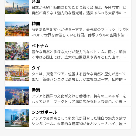
ならではの贅沢な旅のスタイルだ。 なお、新着のアメリカ
台湾
れるおもてなしの心で訪れる人々を迎えてくれるハワイの
リアリーフや大陸中央部にそびえるウルル（エアーズロッ
情報は
コンテンツ一覧
を参照してほしい。
人々、おいしいローカルフードやハワイアンミュージッ
ク）、タスマニアの美しい原生林やケアンズの熱帯雨林な
日本から約４時間ほどでたどり着く台湾は、多彩な文化と
ク、伝統的なフラダンスなど、すべてがハワイの魅力を彩
ど、見どころがたくさん。また、カフェやワイン、オージ
自然が織りなす魅力的な観光地。活気あふれる大都市の台
っている。訪れるたびに新しい発見と感動が待っているハ
ービーフなどの食文化も豊かで、美味しいものであふれて
北やノスタルジックな町並みが人気な九份（ジォウフェ
ワイを、存分に味わってほしい。 なお、新着のハワイ情報
韓国
いる。アクティビティも充実しており、サーフィンやダイ
ン）、静ひつな山岳地帯である台湾東部など、都市の喧騒
は
コンテンツ一覧
を参照してほしい。
ビング、ハイキングなど、アウトドア好きにはたまらな
と山間の静けさが共存しており、訪れる人に新しい発見と
歴史ある王朝文化が残る一方で、最先端のファッションやK
い。オーストラリアの多彩な魅力を存分に味わいつくそ
驚きをもたらしてくれる。また、奥深い台湾の食文化も魅
-POPで世界を席巻している韓国。首都ソウルの宮殿や伝統
う。 なお、新着のオーストラリア情報は
コンテンツ一覧
を
力で、夜市などの屋台グルメから高級料理、ヘルシーで美
家屋が並ぶエリアでは韓国の歴史と文化に浸ることがで
参照してほしい。
ベトナム
容にもいいと評判のスイーツなど、バラエティ豊かな料理
き、地方に足を延ばせば四季折々の自然美を楽しむことが
が味わえる。 なお、新着の台湾情報は
コンテンツ一覧
を参
できる。そして、キムチや焼肉、絶品のストリートフード
豊かな自然と多様な文化が魅力的なベトナム。南北に細長
照してほしい。
まで、さまざまな韓国料理が待っている。夜には、韓国な
く伸びる国土には、広大な田園風景や青々とした山々、世
らではのナイトライフも堪能できる。あたたかいホスピタ
界遺産に登録された壮大な自然景観が点在し、都市部では
タイ
リティに包まれながら、韓国の多彩な魅力を心ゆくまで味
急速な発展と共に伝統が息づく。ハノイの古い町並みやホ
わってみてほしい。 なお、新着の韓国情報は
コンテンツ一
ーチミン市のフランス統治時代の建物も、独特の雰囲気を
タイは、東南アジアに位置する豊かな自然と歴史が息づく
覧
を参照してほしい。
醸し出している。また、バラエティの豊かさとおいしさで
国だ。首都バンコクは高層ビルが立ち並ぶ一方、伝統的な
世界中の食通を魅了してやまないベトナム料理も魅力のひ
寺院や市場がいたるところに点在し、古きよき文化と現代
香港
とつ。フォーやバインミー、ベトナムコーヒーなどは、ぜ
の活気が交差している。北部ではチェンマイなどの山岳地
ひ現地で味わいたい。どの地域を訪れてもあたたかい人々
帯で自然と触れ合い、南部ではプーケットやクラビの美し
アジアと西洋の文化が交わる香港は、特有のエネルギーを
が旅行者を迎えてくれるので、きっと忘れられない旅にな
いビーチでリゾート気分を楽しむことができる。タイ料理
もっている。ヴィクトリア湾に広がる壮大な景色、近未来
るはずだ。 なお、新着のベトナム情報は
コンテンツ一覧
を
は世界的に有名で、屋台から高級レストランまで味覚を刺
的なアートスポット、そして歴史と現代が融合した町並
参照してほしい。
シンガポール
激する。気候は一年中温暖で、どの季節にも異なる楽しみ
み、どこを訪れても感動するはず。観光スポットが密集し
が待っている。親しみやすいタイの人々、仏教を中心とし
ており、効率よく見どころを回れるのも魅力。息をのむよ
アジアの交差点として多文化が融合した独自の魅力を放つ
た文化、そして多様な観光資源が、訪れる旅人を魅了し続
うな絶景から文化的な体験まで、香港を存分に楽しみ尽く
シンガポール。未来的な建築物が並ぶマリーナベイ、歴史
ける。 なお、新着のタイ情報は
コンテンツ一覧
を参照して
そう。 なお、新着の香港情報は
コンテンツ一覧
を参照して
と伝統を感じられるエスニックタウン、多数の緑豊かな公
ほしい。
ほしい。
園や自然保護区など、自然が調和した近代的な景観と文化