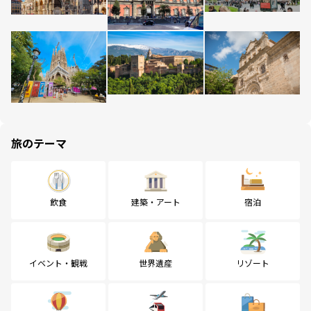
旅のテーマ
飲食
建築・アート
宿泊
イベント・観戦
世界遺産
リゾート