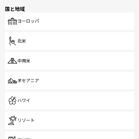
の多様性あふれるカラフルな町は、どこを歩いても新しい
国と地域
発見がある。さらに、治安のよさや充実した公共交通機関
も、旅行者にとっては魅力的なポイント。グルメも豊富
で、ホーカーズは地元の風情を楽しめる外せないスポット
ヨーロッパ
だ。訪れる人を飽きさせないシンガポールで、多様な魅力
を体感しよう。 なお、新着のシンガポール情報は
コンテン
ツ一覧
を参照してほしい。
北米
中南米
オセアニア
ハワイ
リゾート