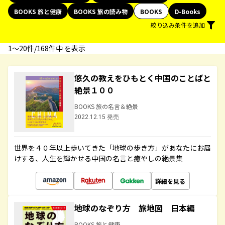
BOOKS 旅と健康
BOOKS 旅の読み物
BOOKS
D-Books
絞り込み条件を追加
1〜20件/168件中 を表示
悠久の教えをひもとく中国のことばと
絶景１００
BOOKS 旅の名言＆絶景
2022.12.15 発売
世界を４０年以上歩いてきた「地球の歩き方」があなたにお届
けする、人生を輝かせる中国の名言と癒やしの絶景集
詳細を見る
地球のなぞり方 旅地図 日本編
BOOKS 旅と健康