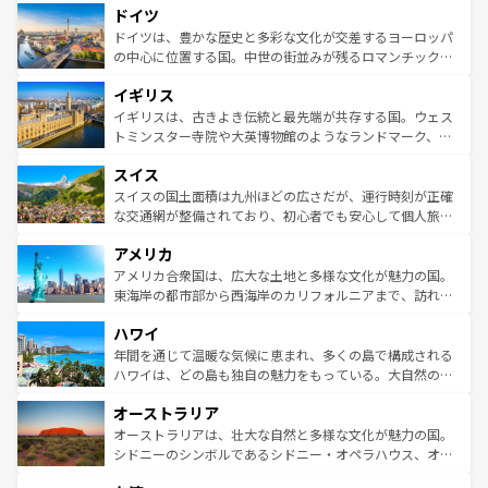
せる。地方によって風土や気候が異なるスペインはその個
ドイツ
で、幅広い魅力が詰まっている。華麗な宮殿、歴史的な大
性で訪れる人を魅了する。 なお、新着のスペイン情報は
コ
聖堂、美しいビーチ、そして豊かな自然が、訪れる者を心
ドイツは、豊かな歴史と多彩な文化が交差するヨーロッパ
ンテンツ一覧
を参照してほしい。
から魅了する。また、フランスは美食の国としても知ら
の中心に位置する国。中世の街並みが残るロマンチック街
れ、フランス料理はユネスコ無形文化遺産にも登録されて
道から、未来を先取りするようなモダンな都市まで多様な
イギリス
いる。シャンパンの発祥地であるランス、プロヴァンスの
顔を持つこの国は、どこを歩いても飽きることがない。ベ
香り高いラベンダー畑など、多彩な楽しみ方が可能だ。さ
ルリンの文化的活気、バイエルン州のアルプスの絶景、そ
イギリスは、古きよき伝統と最先端が共存する国。ウェス
らに、パリ以外の地域にも魅力が溢れており、どの街角に
してライン川沿いのワイン畑といった風景は必見。ビール
トミンスター寺院や大英博物館のようなランドマーク、歴
も豊かな歴史と文化が息づいている。パリ以外の個性あふ
とソーセージを味わいながら地元の人と過ごす楽しい時間
史ある大学都市、美しい丘陵地帯や牧歌的な風景など、エ
れる地方に足を運ぶとそれぞれで全く異なる文化を体験で
スイス
は、お酒好きな人にはぜひ体験してほしい。 なお、新着の
リアごとに異なる魅力がある。また、優雅なアフタヌーン
きるだろう。 なお、新着のフランス情報は
コンテンツ一覧
ドイツ情報は
コンテンツ一覧
を参照してほしい。
ティー、ビール好きにはたまらない英国パブ、サッカー観
スイスの国土面積は九州ほどの広さだが、運行時刻が正確
を参照してほしい。
戦など、本場だからこそできる体験も豊富。イギリスを旅
な交通網が整備されており、初心者でも安心して個人旅行
して楽しみつくそう。 なお、新着のイギリス情報は
コンテ
を楽しめる。日本同様に時刻表どおりの旅が可能だ。中世
アメリカ
ンツ一覧
を参照してほしい。
の建物がそのまま残る町や、スイスならではのユニークな
博物館もあり、アルプス観光だけでなく町歩きも満喫する
アメリカ合衆国は、広大な土地と多様な文化が魅力の国。
ことができる。国民の所得が高いため物価も高いが、旅行
東海岸の都市部から西海岸のカリフォルニアまで、訪れる
者向けの交通パス提供のサービスもあり、うまく活用すれ
場所ごとに異なる風景と体験が待っている。ニューヨーク
ハワイ
ば市内交通費無料で観光を楽しむこともできる。 なお、新
のような巨大都市は、観光、ショッピング、エンターテイ
着のスイス情報は
コンテンツ一覧
を参照してほしい。
ンメントが詰まった刺激的なスポットだ。一方、アメリカ
年間を通じて温暖な気候に恵まれ、多くの島で構成される
西部には大自然が広がり、グランドキャニオンやイエロー
ハワイは、どの島も独自の魅力をもっている。大自然の神
ストーン国立公園といった絶景が堪能できる。さらに、南
秘を感じたいなら、火山が生み出した壮大な景観を誇るハ
オーストラリア
部のニューオーリンズでは、音楽と美食が融合した独特の
ワイ島は見逃せない。また、定番の観光地といえばオアフ
文化が魅力。旅行者はアメリカの各地域で異なる魅力を楽
島だが、静かな自然を求めるならマウイ島やカウアイ島が
オーストラリアは、壮大な自然と多様な文化が魅力の国。
しみながら、その多様性と豊かな歴史を感じることができ
おすすめ。エメラルドグリーンに輝く海をはじめ、豊かな
シドニーのシンボルであるシドニー・オペラハウス、オー
るだろう。車でのロードトリップや列車の旅も、アメリカ
文化や歴史が息づいている。「アロハスピリット」と呼ば
ストラリア東海岸北部に広がる大サンゴ礁地帯グレートバ