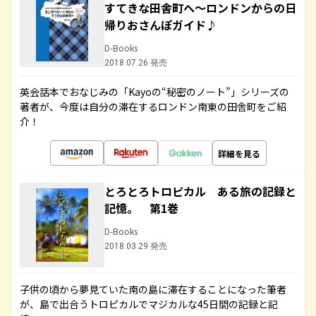
すてきな田舎町へ～ロンドンからの日
帰りおさんぽガイド♪
D-Books
2018.07.26 発売
英会話本でおなじみの「Kayoの“秘密のノート”」シリーズの
著者が、今度は自分の滞在するロンドン南東の田舎町をご紹
介！
詳細を見る
とろとろトロピカル ある旅の記録と
記憶。 第1巻
D-Books
2018.03.29 発売
子供の頃から夢見ていた南の島に滞在することになった筆者
が、島で出合うトロピカルでマジカルな45日間の記録と記