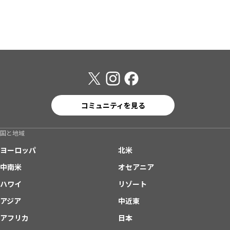
コミュニティを見る
国と地域
ヨーロッパ
北米
中南米
オセアニア
ハワイ
リゾート
アジア
中近東
アフリカ
日本