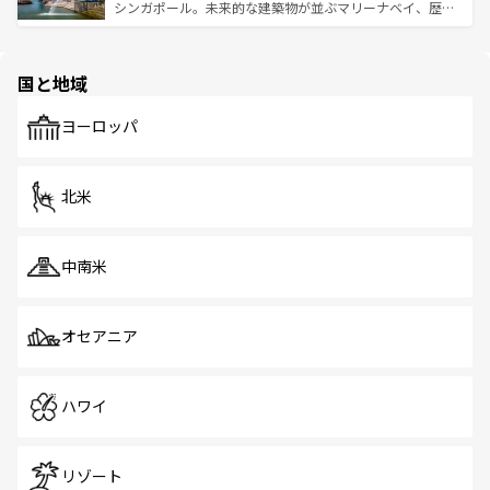
た文化、そして多様な観光資源が、訪れる旅人を魅了し続
うな絶景から文化的な体験まで、香港を存分に楽しみ尽く
シンガポール。未来的な建築物が並ぶマリーナベイ、歴史
ける。 なお、新着のタイ情報は
コンテンツ一覧
を参照して
そう。 なお、新着の香港情報は
コンテンツ一覧
を参照して
と伝統を感じられるエスニックタウン、多数の緑豊かな公
ほしい。
ほしい。
園や自然保護区など、自然が調和した近代的な景観と文化
の多様性あふれるカラフルな町は、どこを歩いても新しい
国と地域
発見がある。さらに、治安のよさや充実した公共交通機関
も、旅行者にとっては魅力的なポイント。グルメも豊富
で、ホーカーズは地元の風情を楽しめる外せないスポット
ヨーロッパ
だ。訪れる人を飽きさせないシンガポールで、多様な魅力
を体感しよう。 なお、新着のシンガポール情報は
コンテン
ツ一覧
を参照してほしい。
北米
中南米
オセアニア
ハワイ
リゾート