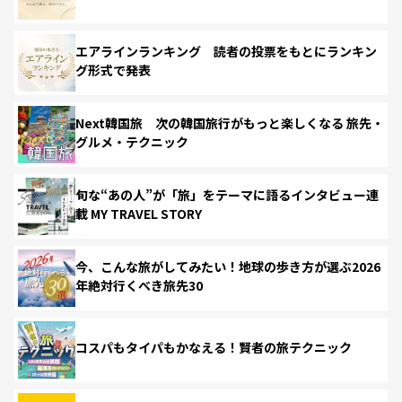
エアラインランキング 読者の投票をもとにランキン
グ形式で発表
Next韓国旅 次の韓国旅行がもっと楽しくなる 旅先・
グルメ・テクニック
旬な“あの人”が「旅」をテーマに語るインタビュー連
載 MY TRAVEL STORY
今、こんな旅がしてみたい！地球の歩き方が選ぶ2026
年絶対行くべき旅先30
コスパもタイパもかなえる！賢者の旅テクニック