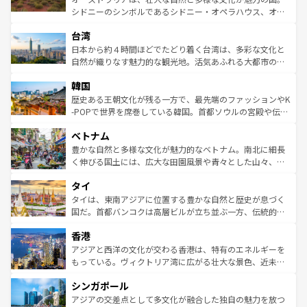
るだろう。車でのロードトリップや列車の旅も、アメリカ
文化や歴史が息づいている。「アロハスピリット」と呼ば
シドニーのシンボルであるシドニー・オペラハウス、オー
ならではの贅沢な旅のスタイルだ。 なお、新着のアメリカ
れるおもてなしの心で訪れる人々を迎えてくれるハワイの
ストラリア東海岸北部に広がる大サンゴ礁地帯グレートバ
情報は
コンテンツ一覧
を参照してほしい。
人々、おいしいローカルフードやハワイアンミュージッ
台湾
リアリーフや大陸中央部にそびえるウルル（エアーズロッ
ク、伝統的なフラダンスなど、すべてがハワイの魅力を彩
ク）、タスマニアの美しい原生林やケアンズの熱帯雨林な
日本から約４時間ほどでたどり着く台湾は、多彩な文化と
っている。訪れるたびに新しい発見と感動が待っているハ
ど、見どころがたくさん。また、カフェやワイン、オージ
自然が織りなす魅力的な観光地。活気あふれる大都市の台
ワイを、存分に味わってほしい。 なお、新着のハワイ情報
ービーフなどの食文化も豊かで、美味しいものであふれて
北やノスタルジックな町並みが人気な九份（ジォウフェ
は
コンテンツ一覧
を参照してほしい。
韓国
いる。アクティビティも充実しており、サーフィンやダイ
ン）、静ひつな山岳地帯である台湾東部など、都市の喧騒
ビング、ハイキングなど、アウトドア好きにはたまらな
と山間の静けさが共存しており、訪れる人に新しい発見と
歴史ある王朝文化が残る一方で、最先端のファッションやK
い。オーストラリアの多彩な魅力を存分に味わいつくそ
驚きをもたらしてくれる。また、奥深い台湾の食文化も魅
-POPで世界を席巻している韓国。首都ソウルの宮殿や伝統
う。 なお、新着のオーストラリア情報は
コンテンツ一覧
を
力で、夜市などの屋台グルメから高級料理、ヘルシーで美
家屋が並ぶエリアでは韓国の歴史と文化に浸ることがで
参照してほしい。
ベトナム
容にもいいと評判のスイーツなど、バラエティ豊かな料理
き、地方に足を延ばせば四季折々の自然美を楽しむことが
が味わえる。 なお、新着の台湾情報は
コンテンツ一覧
を参
できる。そして、キムチや焼肉、絶品のストリートフード
豊かな自然と多様な文化が魅力的なベトナム。南北に細長
照してほしい。
まで、さまざまな韓国料理が待っている。夜には、韓国な
く伸びる国土には、広大な田園風景や青々とした山々、世
らではのナイトライフも堪能できる。あたたかいホスピタ
界遺産に登録された壮大な自然景観が点在し、都市部では
タイ
リティに包まれながら、韓国の多彩な魅力を心ゆくまで味
急速な発展と共に伝統が息づく。ハノイの古い町並みやホ
わってみてほしい。 なお、新着の韓国情報は
コンテンツ一
ーチミン市のフランス統治時代の建物も、独特の雰囲気を
タイは、東南アジアに位置する豊かな自然と歴史が息づく
覧
を参照してほしい。
醸し出している。また、バラエティの豊かさとおいしさで
国だ。首都バンコクは高層ビルが立ち並ぶ一方、伝統的な
世界中の食通を魅了してやまないベトナム料理も魅力のひ
寺院や市場がいたるところに点在し、古きよき文化と現代
香港
とつ。フォーやバインミー、ベトナムコーヒーなどは、ぜ
の活気が交差している。北部ではチェンマイなどの山岳地
ひ現地で味わいたい。どの地域を訪れてもあたたかい人々
帯で自然と触れ合い、南部ではプーケットやクラビの美し
アジアと西洋の文化が交わる香港は、特有のエネルギーを
が旅行者を迎えてくれるので、きっと忘れられない旅にな
いビーチでリゾート気分を楽しむことができる。タイ料理
もっている。ヴィクトリア湾に広がる壮大な景色、近未来
るはずだ。 なお、新着のベトナム情報は
コンテンツ一覧
を
は世界的に有名で、屋台から高級レストランまで味覚を刺
的なアートスポット、そして歴史と現代が融合した町並
参照してほしい。
シンガポール
激する。気候は一年中温暖で、どの季節にも異なる楽しみ
み、どこを訪れても感動するはず。観光スポットが密集し
が待っている。親しみやすいタイの人々、仏教を中心とし
ており、効率よく見どころを回れるのも魅力。息をのむよ
アジアの交差点として多文化が融合した独自の魅力を放つ