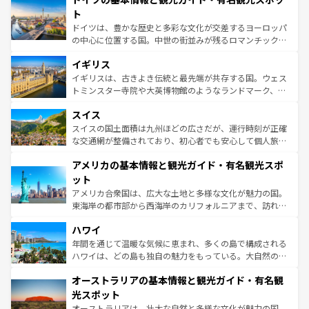
性で訪れる人を魅了する。 なお、新着のスペイン情報は
コ
聖堂、美しいビーチ、そして豊かな自然が、訪れる者を心
ト
ンテンツ一覧
を参照してほしい。
から魅了する。また、フランスは美食の国としても知ら
ドイツは、豊かな歴史と多彩な文化が交差するヨーロッパ
れ、フランス料理はユネスコ無形文化遺産にも登録されて
の中心に位置する国。中世の街並みが残るロマンチック街
いる。シャンパンの発祥地であるランス、プロヴァンスの
道から、未来を先取りするようなモダンな都市まで多様な
香り高いラベンダー畑など、多彩な楽しみ方が可能だ。さ
イギリス
顔を持つこの国は、どこを歩いても飽きることがない。ベ
らに、パリ以外の地域にも魅力が溢れており、どの街角に
ルリンの文化的活気、バイエルン州のアルプスの絶景、そ
イギリスは、古きよき伝統と最先端が共存する国。ウェス
も豊かな歴史と文化が息づいている。パリ以外の個性あふ
してライン川沿いのワイン畑といった風景は必見。ビール
トミンスター寺院や大英博物館のようなランドマーク、歴
れる地方に足を運ぶとそれぞれで全く異なる文化を体験で
とソーセージを味わいながら地元の人と過ごす楽しい時間
史ある大学都市、美しい丘陵地帯や牧歌的な風景など、エ
きるだろう。 なお、新着のフランス情報は
コンテンツ一覧
スイス
は、お酒好きな人にはぜひ体験してほしい。 なお、新着の
リアごとに異なる魅力がある。また、優雅なアフタヌーン
を参照してほしい。
ドイツ情報は
コンテンツ一覧
を参照してほしい。
ティー、ビール好きにはたまらない英国パブ、サッカー観
スイスの国土面積は九州ほどの広さだが、運行時刻が正確
戦など、本場だからこそできる体験も豊富。イギリスを旅
な交通網が整備されており、初心者でも安心して個人旅行
して楽しみつくそう。 なお、新着のイギリス情報は
コンテ
を楽しめる。日本同様に時刻表どおりの旅が可能だ。中世
アメリカの基本情報と観光ガイド・有名観光スポ
ンツ一覧
を参照してほしい。
の建物がそのまま残る町や、スイスならではのユニークな
博物館もあり、アルプス観光だけでなく町歩きも満喫する
ット
ことができる。国民の所得が高いため物価も高いが、旅行
アメリカ合衆国は、広大な土地と多様な文化が魅力の国。
者向けの交通パス提供のサービスもあり、うまく活用すれ
東海岸の都市部から西海岸のカリフォルニアまで、訪れる
ば市内交通費無料で観光を楽しむこともできる。 なお、新
場所ごとに異なる風景と体験が待っている。ニューヨーク
着のスイス情報は
コンテンツ一覧
を参照してほしい。
ハワイ
のような巨大都市は、観光、ショッピング、エンターテイ
ンメントが詰まった刺激的なスポットだ。一方、アメリカ
年間を通じて温暖な気候に恵まれ、多くの島で構成される
西部には大自然が広がり、グランドキャニオンやイエロー
ハワイは、どの島も独自の魅力をもっている。大自然の神
ストーン国立公園といった絶景が堪能できる。さらに、南
秘を感じたいなら、火山が生み出した壮大な景観を誇るハ
オーストラリアの基本情報と観光ガイド・有名観
部のニューオーリンズでは、音楽と美食が融合した独特の
ワイ島は見逃せない。また、定番の観光地といえばオアフ
文化が魅力。旅行者はアメリカの各地域で異なる魅力を楽
島だが、静かな自然を求めるならマウイ島やカウアイ島が
光スポット
しみながら、その多様性と豊かな歴史を感じることができ
おすすめ。エメラルドグリーンに輝く海をはじめ、豊かな
オーストラリアは、壮大な自然と多様な文化が魅力の国。