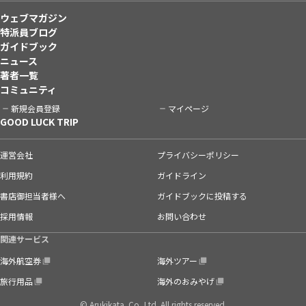
ウェブマガジン
特派員ブログ
ガイドブック
ニュース
著者一覧
コミュニティ
新規会員登録
マイページ
GOOD LUCK TRIP
運営会社
プライバシーポリシー
利用規約
ガイドライン
書店御担当者様へ
ガイドブックに投稿する
採用情報
お問い合わせ
関連サービス
海外航空券
海外ツアー
旅行用品
海外のおみやげ
© Arukikata. Co.,Ltd. All rights reserved.