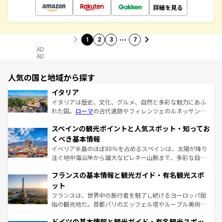
詳細を見る
…
1
2
3
7
AD
AD
人気の国と地域から探す
イタリア
イタリアは歴史、文化、グルメ、自然と多彩な魅力にあふ
れた国。
ローマ
の古代遺跡やフィレンツェのルネッサンス
美術、ヴェネツィアの運河など、歴史あるスポットはもち
スペインの観光ポイントと人気スポット・知ってお
ろん、トスカーナの美しい田園風景やアマルフィ海岸の絶
景など、自然景観も見逃せない。観光の合間には、本場の
くべき基本情報
ピザやパスタなど、絶品のイタリア料理を堪能することも
イベリア半島のほぼ80％を占めるスペインは、太陽が降り
できる。朝目覚めてから夜眠るまで、すべての瞬間を楽し
注ぐ地中海沿岸から雄大なピレネー山脈まで、多彩な自然
ませてくれるイタリアで、忘れられない旅をしてみよう！
と文化が詰まったヨーロッパ屈指の旅行先だ。多様な地域
なお、新着のイタリア情報は
コンテンツ一覧
を参照してほ
フランスの基本情報と観光ガイド・有名観光スポ
文化が根付くこの国では、情熱的なフラメンコ、熱気あふ
しい。
れる闘牛、そして美味しいタパスが生活の一部となってい
ット
る。首都マドリードの洗練された雰囲気や、バルセロナの
フランスは、世界中の旅行者を魅了し続けるヨーロッパ屈
アートに溢れた街角から、地方では古代ローマ遺跡や中世
指の観光地だ。首都パリのエッフェル塔やルーブル美術館
の城塞都市、穏やかなビーチリゾートまで多彩な表情を見
といった象徴的なスポットから、田舎町の古風な美しさま
せる。地方によって風土や気候が異なるスペインはその個
ドイツの基本情報と観光ガイド・有名観光スポッ
で、幅広い魅力が詰まっている。華麗な宮殿、歴史的な大