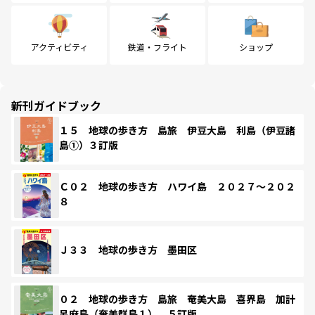
アクティビティ
鉄道・フライト
ショップ
新刊ガイドブック
１５ 地球の歩き方 島旅 伊豆大島 利島（伊豆諸
島①）３訂版
Ｃ０２ 地球の歩き方 ハワイ島 ２０２７～２０２
８
Ｊ３３ 地球の歩き方 墨田区
０２ 地球の歩き方 島旅 奄美大島 喜界島 加計
呂麻島（奄美群島１） ５訂版