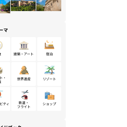
ーマ
食
建築・アート
宿泊
ト・
世界遺産
リゾート
戦
鉄道・
ビティ
ショップ
フライト