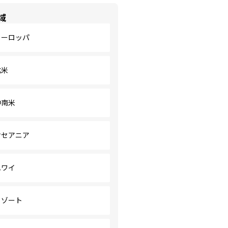
域
ヨーロッパ
北米
中南米
オセアニア
ハワイ
リゾート