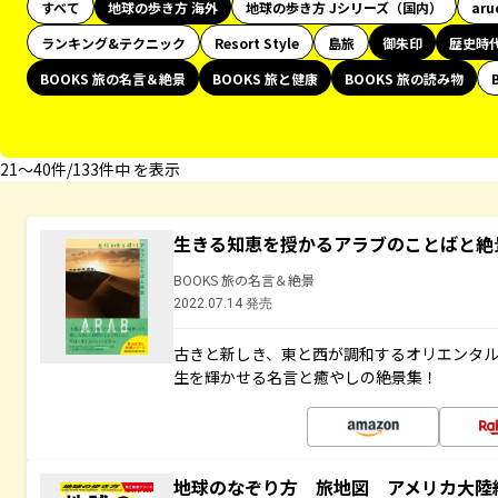
すべて
地球の歩き方 海外
地球の歩き方 Jシリーズ（国内）
aru
ランキング&テクニック
Resort Style
島旅
御朱印
歴史時
BOOKS 旅の名言＆絶景
BOOKS 旅と健康
BOOKS 旅の読み物
21〜40件/133件中 を表示
生きる知恵を授かるアラブのことばと絶
BOOKS 旅の名言＆絶景
2022.07.14 発売
古きと新しき、東と西が調和するオリエンタ
生を輝かせる名言と癒やしの絶景集！
地球のなぞり方 旅地図 アメリカ大陸