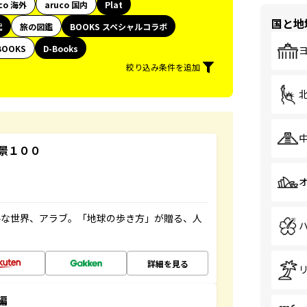
co 海外
aruco 国内
Plat
国と地
代
旅の図鑑
BOOKS スペシャルコラボ
BOOKS
D-Books
絞り込み条件を追加
景１００
ルな世界、アラブ。「地球の歩き方」が贈る、人
詳細を見る
編