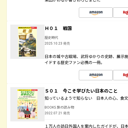
Ｈ０１ 戦国
歴史時代
2025.10.23 発売
日本の城や古戦場、武将ゆかりの史跡、展示
イドする歴史ファン必携の一冊。
Ｓ０１ 今こそ学びたい日本のこと
知っているようで知らない 日本人の心、食
BOOKS 旅の読み物
2022.07.21 発売
１万人の訪日外国人を案内したガイドが、日