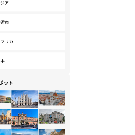
アジア
中近東
アフリカ
日本
ポット