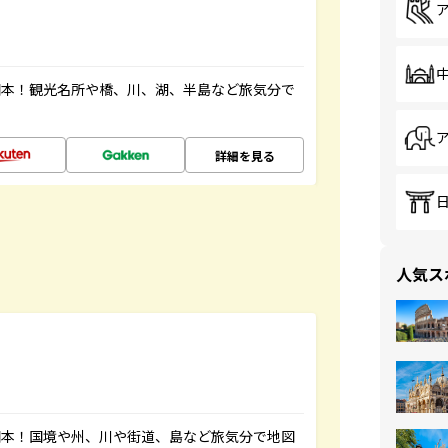
図本！観光名所や橋、川、湖、半島など旅気分で
詳細を見る
人気ス
図本！国境や州、川や街道、島など旅気分で地図