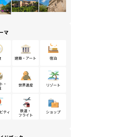
ーマ
食
建築・アート
宿泊
ト・
世界遺産
リゾート
戦
鉄道・
ビティ
ショップ
フライト