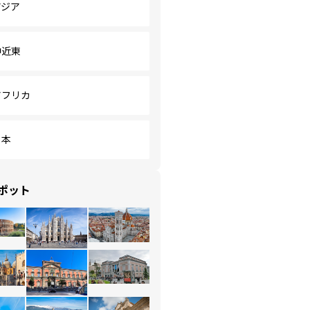
アジア
中近東
アフリカ
日本
ポット