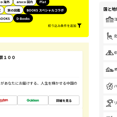
co 海外
aruco 国内
Plat
国と地
代
旅の図鑑
BOOKS スペシャルコラボ
BOOKS
D-Books
絞り込み条件を追加
景１００
」があなたにお届けする、人生を輝かせる中国の
詳細を見る