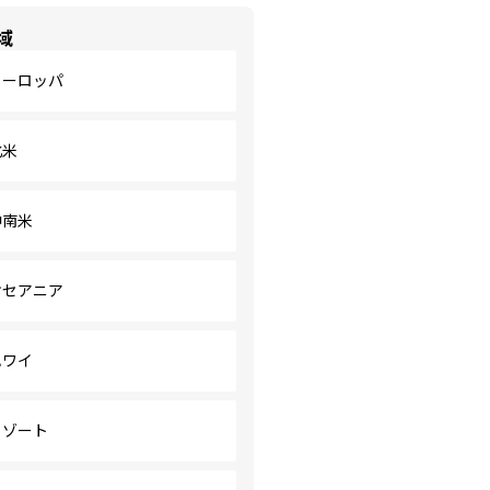
域
ヨーロッパ
北米
中南米
オセアニア
ハワイ
リゾート