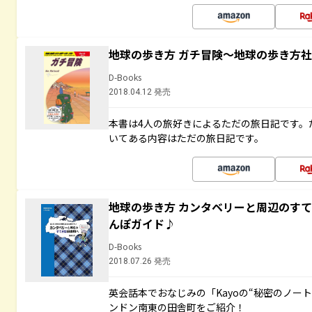
地球の歩き方 ガチ冒険～地球の歩き方
D-Books
2018.04.12 発売
本書は4人の旅好きによるただの旅日記です。
いてある内容はただの旅日記です。
地球の歩き方 カンタベリーと周辺のす
んぽガイド♪
D-Books
2018.07.26 発売
英会話本でおなじみの「Kayoの“秘密のノー
ンドン南東の田舎町をご紹介！