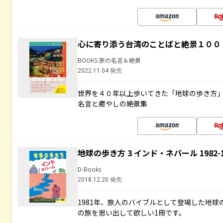
心に寄り添う台湾のことばと絶景１００
BOOKS 旅の名言＆絶景
2022.11.04 発売
世界を４０年以上歩いてきた「地球の歩き方
名言と癒やしの絶景集
地球の歩き方 3 インド・ネパール 1982
D-Books
2018.12.20 発売
1981年、旅人のバイブルとして登場した地
の旅を思い出して欲しい1冊です。