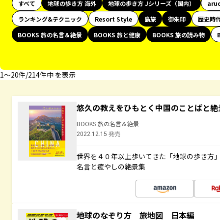
すべて
地球の歩き方 海外
地球の歩き方 Jシリーズ（国内）
aru
ランキング&テクニック
Resort Style
島旅
御朱印
歴史時
BOOKS 旅の名言＆絶景
BOOKS 旅と健康
BOOKS 旅の読み物
1〜20件/214件中 を表示
悠久の教えをひもとく中国のことばと絶
BOOKS 旅の名言＆絶景
2022.12.15 発売
世界を４０年以上歩いてきた「地球の歩き方
名言と癒やしの絶景集
地球のなぞり方 旅地図 日本編