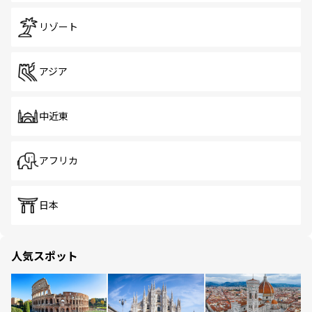
リゾート
アジア
中近東
アフリカ
日本
人気スポット