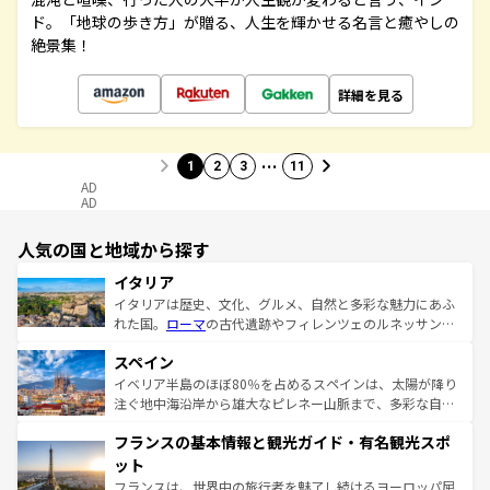
ド。「地球の歩き方」が贈る、人生を輝かせる名言と癒やしの
絶景集！
詳細を見る
…
1
2
3
11
AD
AD
人気の国と地域から探す
イタリア
イタリアは歴史、文化、グルメ、自然と多彩な魅力にあふ
れた国。
ローマ
の古代遺跡やフィレンツェのルネッサンス
美術、ヴェネツィアの運河など、歴史あるスポットはもち
スペイン
ろん、トスカーナの美しい田園風景やアマルフィ海岸の絶
景など、自然景観も見逃せない。観光の合間には、本場の
イベリア半島のほぼ80％を占めるスペインは、太陽が降り
ピザやパスタなど、絶品のイタリア料理を堪能することも
注ぐ地中海沿岸から雄大なピレネー山脈まで、多彩な自然
できる。朝目覚めてから夜眠るまで、すべての瞬間を楽し
と文化が詰まったヨーロッパ屈指の旅行先だ。多様な地域
フランスの基本情報と観光ガイド・有名観光スポ
ませてくれるイタリアで、忘れられない旅をしてみよう！
文化が根付くこの国では、情熱的なフラメンコ、熱気あふ
なお、新着のイタリア情報は
コンテンツ一覧
を参照してほ
れる闘牛、そして美味しいタパスが生活の一部となってい
ット
しい。
る。首都マドリードの洗練された雰囲気や、バルセロナの
フランスは、世界中の旅行者を魅了し続けるヨーロッパ屈