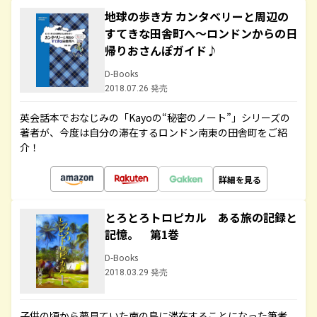
地球の歩き方 カンタベリーと周辺の
すてきな田舎町へ～ロンドンからの日
帰りおさんぽガイド♪
D-Books
2018.07.26 発売
英会話本でおなじみの「Kayoの“秘密のノート”」シリーズの
著者が、今度は自分の滞在するロンドン南東の田舎町をご紹
介！
詳細を見る
とろとろトロピカル ある旅の記録と
記憶。 第1巻
D-Books
2018.03.29 発売
子供の頃から夢見ていた南の島に滞在することになった筆者