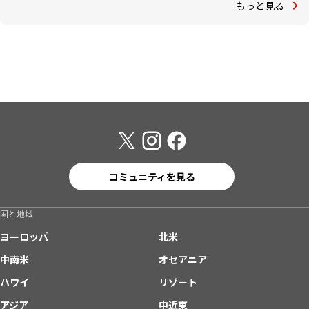
もっと見る
コミュニティを見る
国と地域
ヨーロッパ
北米
中南米
オセアニア
ハワイ
リゾート
アジア
中近東