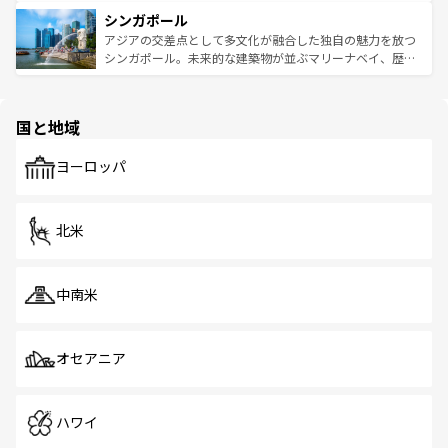
るはずだ。 なお、新着のベトナム情報は
コンテンツ一覧
を
は世界的に有名で、屋台から高級レストランまで味覚を刺
的なアートスポット、そして歴史と現代が融合した町並
参照してほしい。
シンガポール
激する。気候は一年中温暖で、どの季節にも異なる楽しみ
み、どこを訪れても感動するはず。観光スポットが密集し
が待っている。親しみやすいタイの人々、仏教を中心とし
ており、効率よく見どころを回れるのも魅力。息をのむよ
アジアの交差点として多文化が融合した独自の魅力を放つ
た文化、そして多様な観光資源が、訪れる旅人を魅了し続
うな絶景から文化的な体験まで、香港を存分に楽しみ尽く
シンガポール。未来的な建築物が並ぶマリーナベイ、歴史
ける。 なお、新着のタイ情報は
コンテンツ一覧
を参照して
そう。 なお、新着の香港情報は
コンテンツ一覧
を参照して
と伝統を感じられるエスニックタウン、多数の緑豊かな公
ほしい。
ほしい。
園や自然保護区など、自然が調和した近代的な景観と文化
の多様性あふれるカラフルな町は、どこを歩いても新しい
国と地域
発見がある。さらに、治安のよさや充実した公共交通機関
も、旅行者にとっては魅力的なポイント。グルメも豊富
で、ホーカーズは地元の風情を楽しめる外せないスポット
ヨーロッパ
だ。訪れる人を飽きさせないシンガポールで、多様な魅力
を体感しよう。 なお、新着のシンガポール情報は
コンテン
ツ一覧
を参照してほしい。
北米
中南米
オセアニア
ハワイ