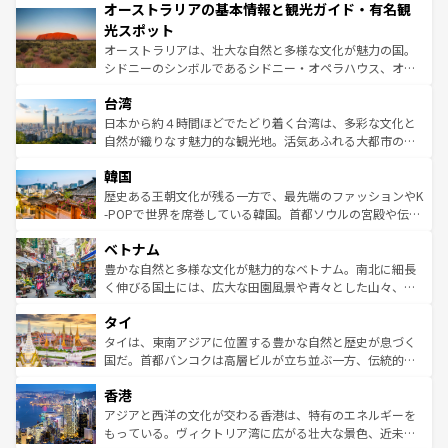
オーストラリアの基本情報と観光ガイド・有名観
部のニューオーリンズでは、音楽と美食が融合した独特の
ワイ島は見逃せない。また、定番の観光地といえばオアフ
文化が魅力。旅行者はアメリカの各地域で異なる魅力を楽
島だが、静かな自然を求めるならマウイ島やカウアイ島が
光スポット
しみながら、その多様性と豊かな歴史を感じることができ
おすすめ。エメラルドグリーンに輝く海をはじめ、豊かな
オーストラリアは、壮大な自然と多様な文化が魅力の国。
るだろう。車でのロードトリップや列車の旅も、アメリカ
文化や歴史が息づいている。「アロハスピリット」と呼ば
シドニーのシンボルであるシドニー・オペラハウス、オー
ならではの贅沢な旅のスタイルだ。 なお、新着のアメリカ
れるおもてなしの心で訪れる人々を迎えてくれるハワイの
ストラリア東海岸北部に広がる大サンゴ礁地帯グレートバ
情報は
コンテンツ一覧
を参照してほしい。
人々、おいしいローカルフードやハワイアンミュージッ
台湾
リアリーフや大陸中央部にそびえるウルル（エアーズロッ
ク、伝統的なフラダンスなど、すべてがハワイの魅力を彩
ク）、タスマニアの美しい原生林やケアンズの熱帯雨林な
日本から約４時間ほどでたどり着く台湾は、多彩な文化と
っている。訪れるたびに新しい発見と感動が待っているハ
ど、見どころがたくさん。また、カフェやワイン、オージ
自然が織りなす魅力的な観光地。活気あふれる大都市の台
ワイを、存分に味わってほしい。 なお、新着のハワイ情報
ービーフなどの食文化も豊かで、美味しいものであふれて
北やノスタルジックな町並みが人気な九份（ジォウフェ
は
コンテンツ一覧
を参照してほしい。
韓国
いる。アクティビティも充実しており、サーフィンやダイ
ン）、静ひつな山岳地帯である台湾東部など、都市の喧騒
ビング、ハイキングなど、アウトドア好きにはたまらな
と山間の静けさが共存しており、訪れる人に新しい発見と
歴史ある王朝文化が残る一方で、最先端のファッションやK
い。オーストラリアの多彩な魅力を存分に味わいつくそ
驚きをもたらしてくれる。また、奥深い台湾の食文化も魅
-POPで世界を席巻している韓国。首都ソウルの宮殿や伝統
う。 なお、新着のオーストラリア情報は
コンテンツ一覧
を
力で、夜市などの屋台グルメから高級料理、ヘルシーで美
家屋が並ぶエリアでは韓国の歴史と文化に浸ることがで
参照してほしい。
ベトナム
容にもいいと評判のスイーツなど、バラエティ豊かな料理
き、地方に足を延ばせば四季折々の自然美を楽しむことが
が味わえる。 なお、新着の台湾情報は
コンテンツ一覧
を参
できる。そして、キムチや焼肉、絶品のストリートフード
豊かな自然と多様な文化が魅力的なベトナム。南北に細長
照してほしい。
まで、さまざまな韓国料理が待っている。夜には、韓国な
く伸びる国土には、広大な田園風景や青々とした山々、世
らではのナイトライフも堪能できる。あたたかいホスピタ
界遺産に登録された壮大な自然景観が点在し、都市部では
タイ
リティに包まれながら、韓国の多彩な魅力を心ゆくまで味
急速な発展と共に伝統が息づく。ハノイの古い町並みやホ
わってみてほしい。 なお、新着の韓国情報は
コンテンツ一
ーチミン市のフランス統治時代の建物も、独特の雰囲気を
タイは、東南アジアに位置する豊かな自然と歴史が息づく
覧
を参照してほしい。
醸し出している。また、バラエティの豊かさとおいしさで
国だ。首都バンコクは高層ビルが立ち並ぶ一方、伝統的な
世界中の食通を魅了してやまないベトナム料理も魅力のひ
寺院や市場がいたるところに点在し、古きよき文化と現代
香港
とつ。フォーやバインミー、ベトナムコーヒーなどは、ぜ
の活気が交差している。北部ではチェンマイなどの山岳地
ひ現地で味わいたい。どの地域を訪れてもあたたかい人々
帯で自然と触れ合い、南部ではプーケットやクラビの美し
アジアと西洋の文化が交わる香港は、特有のエネルギーを
が旅行者を迎えてくれるので、きっと忘れられない旅にな
いビーチでリゾート気分を楽しむことができる。タイ料理
もっている。ヴィクトリア湾に広がる壮大な景色、近未来