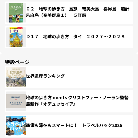
０２ 地球の歩き方 島旅 奄美大島 喜界島 加計
呂麻島（奄美群島１） ５訂版
Ｄ１７ 地球の歩き方 タイ ２０２７～２０２８
特設ページ
世界遺産ランキング
地球の歩き方 meets クリストファー・ノーラン監督
最新作『オデュッセイア』
準備も滞在もスマートに！ トラベルハック2026