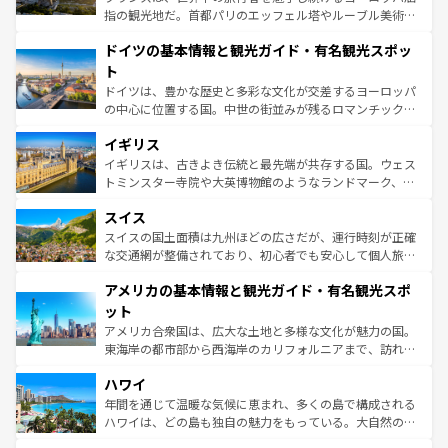
アートに溢れた街角から、地方では古代ローマ遺跡や中世
指の観光地だ。首都パリのエッフェル塔やルーブル美術館
の城塞都市、穏やかなビーチリゾートまで多彩な表情を見
といった象徴的なスポットから、田舎町の古風な美しさま
せる。地方によって風土や気候が異なるスペインはその個
ドイツの基本情報と観光ガイド・有名観光スポッ
で、幅広い魅力が詰まっている。華麗な宮殿、歴史的な大
性で訪れる人を魅了する。 なお、新着のスペイン情報は
コ
聖堂、美しいビーチ、そして豊かな自然が、訪れる者を心
ト
ンテンツ一覧
を参照してほしい。
から魅了する。また、フランスは美食の国としても知ら
ドイツは、豊かな歴史と多彩な文化が交差するヨーロッパ
れ、フランス料理はユネスコ無形文化遺産にも登録されて
の中心に位置する国。中世の街並みが残るロマンチック街
いる。シャンパンの発祥地であるランス、プロヴァンスの
道から、未来を先取りするようなモダンな都市まで多様な
香り高いラベンダー畑など、多彩な楽しみ方が可能だ。さ
イギリス
顔を持つこの国は、どこを歩いても飽きることがない。ベ
らに、パリ以外の地域にも魅力が溢れており、どの街角に
ルリンの文化的活気、バイエルン州のアルプスの絶景、そ
イギリスは、古きよき伝統と最先端が共存する国。ウェス
も豊かな歴史と文化が息づいている。パリ以外の個性あふ
してライン川沿いのワイン畑といった風景は必見。ビール
トミンスター寺院や大英博物館のようなランドマーク、歴
れる地方に足を運ぶとそれぞれで全く異なる文化を体験で
とソーセージを味わいながら地元の人と過ごす楽しい時間
史ある大学都市、美しい丘陵地帯や牧歌的な風景など、エ
きるだろう。 なお、新着のフランス情報は
コンテンツ一覧
スイス
は、お酒好きな人にはぜひ体験してほしい。 なお、新着の
リアごとに異なる魅力がある。また、優雅なアフタヌーン
を参照してほしい。
ドイツ情報は
コンテンツ一覧
を参照してほしい。
ティー、ビール好きにはたまらない英国パブ、サッカー観
スイスの国土面積は九州ほどの広さだが、運行時刻が正確
戦など、本場だからこそできる体験も豊富。イギリスを旅
な交通網が整備されており、初心者でも安心して個人旅行
して楽しみつくそう。 なお、新着のイギリス情報は
コンテ
を楽しめる。日本同様に時刻表どおりの旅が可能だ。中世
アメリカの基本情報と観光ガイド・有名観光スポ
ンツ一覧
を参照してほしい。
の建物がそのまま残る町や、スイスならではのユニークな
博物館もあり、アルプス観光だけでなく町歩きも満喫する
ット
ことができる。国民の所得が高いため物価も高いが、旅行
アメリカ合衆国は、広大な土地と多様な文化が魅力の国。
者向けの交通パス提供のサービスもあり、うまく活用すれ
東海岸の都市部から西海岸のカリフォルニアまで、訪れる
ば市内交通費無料で観光を楽しむこともできる。 なお、新
場所ごとに異なる風景と体験が待っている。ニューヨーク
着のスイス情報は
コンテンツ一覧
を参照してほしい。
ハワイ
のような巨大都市は、観光、ショッピング、エンターテイ
ンメントが詰まった刺激的なスポットだ。一方、アメリカ
年間を通じて温暖な気候に恵まれ、多くの島で構成される
西部には大自然が広がり、グランドキャニオンやイエロー
ハワイは、どの島も独自の魅力をもっている。大自然の神
ストーン国立公園といった絶景が堪能できる。さらに、南
秘を感じたいなら、火山が生み出した壮大な景観を誇るハ