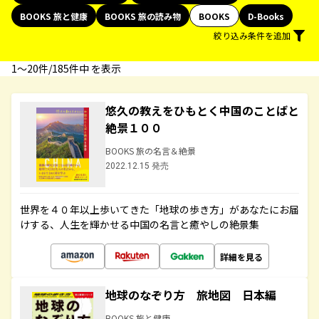
BOOKS 旅と健康
BOOKS 旅の読み物
BOOKS
D-Books
絞り込み条件を追加
1〜20件/185件中 を表示
悠久の教えをひもとく中国のことばと
絶景１００
BOOKS 旅の名言＆絶景
2022.12.15 発売
世界を４０年以上歩いてきた「地球の歩き方」があなたにお届
けする、人生を輝かせる中国の名言と癒やしの絶景集
詳細を見る
地球のなぞり方 旅地図 日本編
BOOKS 旅と健康