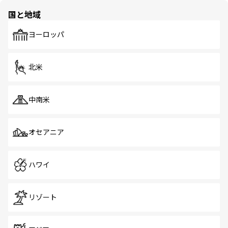
の多様性あふれるカラフルな町は、どこを歩いても新しい
国と地域
発見がある。さらに、治安のよさや充実した公共交通機関
も、旅行者にとっては魅力的なポイント。グルメも豊富
で、ホーカーズは地元の風情を楽しめる外せないスポット
ヨーロッパ
だ。訪れる人を飽きさせないシンガポールで、多様な魅力
を体感しよう。 なお、新着のシンガポール情報は
コンテン
ツ一覧
を参照してほしい。
北米
中南米
オセアニア
ハワイ
リゾート