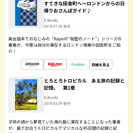
すてきな田舎町へ～ロンドンからの日
帰りおさんぽガイド♪
D-Books
2018.07.26 発売
英会話本でおなじみの「Kayoの“秘密のノート”」シリーズの
著者が、今度は自分の滞在するロンドン南東の田舎町をご紹
介！
詳細を見る
とろとろトロピカル ある旅の記録と
記憶。 第1巻
D-Books
2018.03.29 発売
子供の頃から夢見ていた南の島に滞在することになった筆者
が、島で出合うトロピカルでマジカルな45日間の記録と記