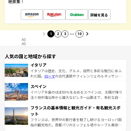
絶景集！
詳細を見る
…
1
2
3
10
AD
AD
人気の国と地域から探す
イタリア
イタリアは歴史、文化、グルメ、自然と多彩な魅力にあふ
れた国。
ローマ
の古代遺跡やフィレンツェのルネッサンス
美術、ヴェネツィアの運河など、歴史あるスポットはもち
スペイン
ろん、トスカーナの美しい田園風景やアマルフィ海岸の絶
景など、自然景観も見逃せない。観光の合間には、本場の
イベリア半島のほぼ80％を占めるスペインは、太陽が降り
ピザやパスタなど、絶品のイタリア料理を堪能することも
注ぐ地中海沿岸から雄大なピレネー山脈まで、多彩な自然
できる。朝目覚めてから夜眠るまで、すべての瞬間を楽し
と文化が詰まったヨーロッパ屈指の旅行先だ。多様な地域
フランスの基本情報と観光ガイド・有名観光スポ
ませてくれるイタリアで、忘れられない旅をしてみよう！
文化が根付くこの国では、情熱的なフラメンコ、熱気あふ
なお、新着のイタリア情報は
コンテンツ一覧
を参照してほ
れる闘牛、そして美味しいタパスが生活の一部となってい
ット
しい。
る。首都マドリードの洗練された雰囲気や、バルセロナの
フランスは、世界中の旅行者を魅了し続けるヨーロッパ屈
アートに溢れた街角から、地方では古代ローマ遺跡や中世
指の観光地だ。首都パリのエッフェル塔やルーブル美術館
の城塞都市、穏やかなビーチリゾートまで多彩な表情を見
といった象徴的なスポットから、田舎町の古風な美しさま