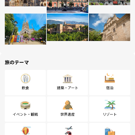
旅のテーマ
飲食
建築・アート
宿泊
イベント・観戦
世界遺産
リゾート