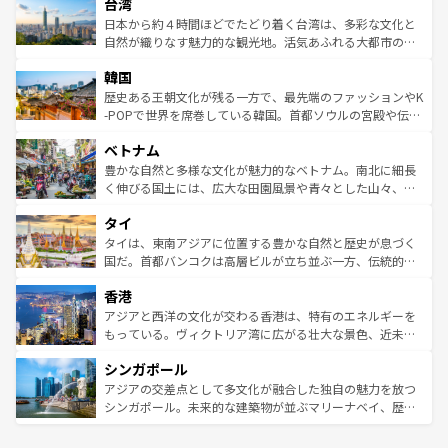
ならではの贅沢な旅のスタイルだ。 なお、新着のアメリカ
台湾
れるおもてなしの心で訪れる人々を迎えてくれるハワイの
リアリーフや大陸中央部にそびえるウルル（エアーズロッ
情報は
コンテンツ一覧
を参照してほしい。
人々、おいしいローカルフードやハワイアンミュージッ
ク）、タスマニアの美しい原生林やケアンズの熱帯雨林な
日本から約４時間ほどでたどり着く台湾は、多彩な文化と
ク、伝統的なフラダンスなど、すべてがハワイの魅力を彩
ど、見どころがたくさん。また、カフェやワイン、オージ
自然が織りなす魅力的な観光地。活気あふれる大都市の台
っている。訪れるたびに新しい発見と感動が待っているハ
ービーフなどの食文化も豊かで、美味しいものであふれて
北やノスタルジックな町並みが人気な九份（ジォウフェ
ワイを、存分に味わってほしい。 なお、新着のハワイ情報
韓国
いる。アクティビティも充実しており、サーフィンやダイ
ン）、静ひつな山岳地帯である台湾東部など、都市の喧騒
は
コンテンツ一覧
を参照してほしい。
ビング、ハイキングなど、アウトドア好きにはたまらな
と山間の静けさが共存しており、訪れる人に新しい発見と
歴史ある王朝文化が残る一方で、最先端のファッションやK
い。オーストラリアの多彩な魅力を存分に味わいつくそ
驚きをもたらしてくれる。また、奥深い台湾の食文化も魅
-POPで世界を席巻している韓国。首都ソウルの宮殿や伝統
う。 なお、新着のオーストラリア情報は
コンテンツ一覧
を
力で、夜市などの屋台グルメから高級料理、ヘルシーで美
家屋が並ぶエリアでは韓国の歴史と文化に浸ることがで
参照してほしい。
ベトナム
容にもいいと評判のスイーツなど、バラエティ豊かな料理
き、地方に足を延ばせば四季折々の自然美を楽しむことが
が味わえる。 なお、新着の台湾情報は
コンテンツ一覧
を参
できる。そして、キムチや焼肉、絶品のストリートフード
豊かな自然と多様な文化が魅力的なベトナム。南北に細長
照してほしい。
まで、さまざまな韓国料理が待っている。夜には、韓国な
く伸びる国土には、広大な田園風景や青々とした山々、世
らではのナイトライフも堪能できる。あたたかいホスピタ
界遺産に登録された壮大な自然景観が点在し、都市部では
タイ
リティに包まれながら、韓国の多彩な魅力を心ゆくまで味
急速な発展と共に伝統が息づく。ハノイの古い町並みやホ
わってみてほしい。 なお、新着の韓国情報は
コンテンツ一
ーチミン市のフランス統治時代の建物も、独特の雰囲気を
タイは、東南アジアに位置する豊かな自然と歴史が息づく
覧
を参照してほしい。
醸し出している。また、バラエティの豊かさとおいしさで
国だ。首都バンコクは高層ビルが立ち並ぶ一方、伝統的な
世界中の食通を魅了してやまないベトナム料理も魅力のひ
寺院や市場がいたるところに点在し、古きよき文化と現代
香港
とつ。フォーやバインミー、ベトナムコーヒーなどは、ぜ
の活気が交差している。北部ではチェンマイなどの山岳地
ひ現地で味わいたい。どの地域を訪れてもあたたかい人々
帯で自然と触れ合い、南部ではプーケットやクラビの美し
アジアと西洋の文化が交わる香港は、特有のエネルギーを
が旅行者を迎えてくれるので、きっと忘れられない旅にな
いビーチでリゾート気分を楽しむことができる。タイ料理
もっている。ヴィクトリア湾に広がる壮大な景色、近未来
るはずだ。 なお、新着のベトナム情報は
コンテンツ一覧
を
は世界的に有名で、屋台から高級レストランまで味覚を刺
的なアートスポット、そして歴史と現代が融合した町並
参照してほしい。
シンガポール
激する。気候は一年中温暖で、どの季節にも異なる楽しみ
み、どこを訪れても感動するはず。観光スポットが密集し
が待っている。親しみやすいタイの人々、仏教を中心とし
ており、効率よく見どころを回れるのも魅力。息をのむよ
アジアの交差点として多文化が融合した独自の魅力を放つ
た文化、そして多様な観光資源が、訪れる旅人を魅了し続
うな絶景から文化的な体験まで、香港を存分に楽しみ尽く
シンガポール。未来的な建築物が並ぶマリーナベイ、歴史
ける。 なお、新着のタイ情報は
コンテンツ一覧
を参照して
そう。 なお、新着の香港情報は
コンテンツ一覧
を参照して
と伝統を感じられるエスニックタウン、多数の緑豊かな公
ほしい。
ほしい。
園や自然保護区など、自然が調和した近代的な景観と文化