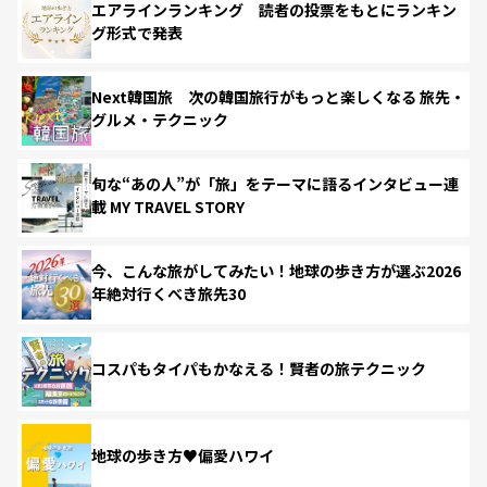
エアラインランキング 読者の投票をもとにランキン
グ形式で発表
Next韓国旅 次の韓国旅行がもっと楽しくなる 旅先・
グルメ・テクニック
旬な“あの人”が「旅」をテーマに語るインタビュー連
載 MY TRAVEL STORY
今、こんな旅がしてみたい！地球の歩き方が選ぶ2026
年絶対行くべき旅先30
コスパもタイパもかなえる！賢者の旅テクニック
地球の歩き方♥偏愛ハワイ