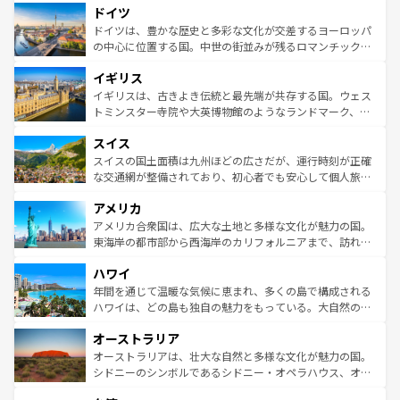
せる。地方によって風土や気候が異なるスペインはその個
ドイツ
で、幅広い魅力が詰まっている。華麗な宮殿、歴史的な大
性で訪れる人を魅了する。 なお、新着のスペイン情報は
コ
聖堂、美しいビーチ、そして豊かな自然が、訪れる者を心
ドイツは、豊かな歴史と多彩な文化が交差するヨーロッパ
ンテンツ一覧
を参照してほしい。
から魅了する。また、フランスは美食の国としても知ら
の中心に位置する国。中世の街並みが残るロマンチック街
れ、フランス料理はユネスコ無形文化遺産にも登録されて
道から、未来を先取りするようなモダンな都市まで多様な
イギリス
いる。シャンパンの発祥地であるランス、プロヴァンスの
顔を持つこの国は、どこを歩いても飽きることがない。ベ
香り高いラベンダー畑など、多彩な楽しみ方が可能だ。さ
ルリンの文化的活気、バイエルン州のアルプスの絶景、そ
イギリスは、古きよき伝統と最先端が共存する国。ウェス
らに、パリ以外の地域にも魅力が溢れており、どの街角に
してライン川沿いのワイン畑といった風景は必見。ビール
トミンスター寺院や大英博物館のようなランドマーク、歴
も豊かな歴史と文化が息づいている。パリ以外の個性あふ
とソーセージを味わいながら地元の人と過ごす楽しい時間
史ある大学都市、美しい丘陵地帯や牧歌的な風景など、エ
れる地方に足を運ぶとそれぞれで全く異なる文化を体験で
スイス
は、お酒好きな人にはぜひ体験してほしい。 なお、新着の
リアごとに異なる魅力がある。また、優雅なアフタヌーン
きるだろう。 なお、新着のフランス情報は
コンテンツ一覧
ドイツ情報は
コンテンツ一覧
を参照してほしい。
ティー、ビール好きにはたまらない英国パブ、サッカー観
スイスの国土面積は九州ほどの広さだが、運行時刻が正確
を参照してほしい。
戦など、本場だからこそできる体験も豊富。イギリスを旅
な交通網が整備されており、初心者でも安心して個人旅行
して楽しみつくそう。 なお、新着のイギリス情報は
コンテ
を楽しめる。日本同様に時刻表どおりの旅が可能だ。中世
アメリカ
ンツ一覧
を参照してほしい。
の建物がそのまま残る町や、スイスならではのユニークな
博物館もあり、アルプス観光だけでなく町歩きも満喫する
アメリカ合衆国は、広大な土地と多様な文化が魅力の国。
ことができる。国民の所得が高いため物価も高いが、旅行
東海岸の都市部から西海岸のカリフォルニアまで、訪れる
者向けの交通パス提供のサービスもあり、うまく活用すれ
場所ごとに異なる風景と体験が待っている。ニューヨーク
ハワイ
ば市内交通費無料で観光を楽しむこともできる。 なお、新
のような巨大都市は、観光、ショッピング、エンターテイ
着のスイス情報は
コンテンツ一覧
を参照してほしい。
ンメントが詰まった刺激的なスポットだ。一方、アメリカ
年間を通じて温暖な気候に恵まれ、多くの島で構成される
西部には大自然が広がり、グランドキャニオンやイエロー
ハワイは、どの島も独自の魅力をもっている。大自然の神
ストーン国立公園といった絶景が堪能できる。さらに、南
秘を感じたいなら、火山が生み出した壮大な景観を誇るハ
オーストラリア
部のニューオーリンズでは、音楽と美食が融合した独特の
ワイ島は見逃せない。また、定番の観光地といえばオアフ
文化が魅力。旅行者はアメリカの各地域で異なる魅力を楽
島だが、静かな自然を求めるならマウイ島やカウアイ島が
オーストラリアは、壮大な自然と多様な文化が魅力の国。
しみながら、その多様性と豊かな歴史を感じることができ
おすすめ。エメラルドグリーンに輝く海をはじめ、豊かな
シドニーのシンボルであるシドニー・オペラハウス、オー
るだろう。車でのロードトリップや列車の旅も、アメリカ
文化や歴史が息づいている。「アロハスピリット」と呼ば
ストラリア東海岸北部に広がる大サンゴ礁地帯グレートバ