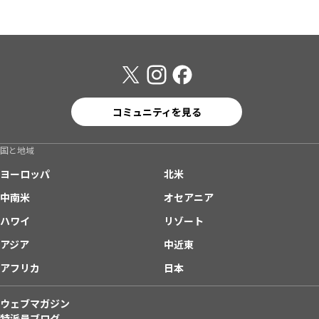
コミュニティを見る
国と地域
ヨーロッパ
北米
中南米
オセアニア
ハワイ
リゾート
アジア
中近東
アフリカ
日本
ウェブマガジン
特派員ブログ