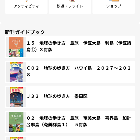
アクティビティ
鉄道・フライト
ショップ
新刊ガイドブック
１５ 地球の歩き方 島旅 伊豆大島 利島（伊豆諸
島①）３訂版
Ｃ０２ 地球の歩き方 ハワイ島 ２０２７～２０２
８
Ｊ３３ 地球の歩き方 墨田区
０２ 地球の歩き方 島旅 奄美大島 喜界島 加計
呂麻島（奄美群島１） ５訂版