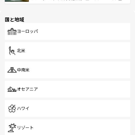
ける。 なお、新着のタイ情報は
コンテンツ一覧
を参照して
そう。 なお、新着の香港情報は
コンテンツ一覧
を参照して
と伝統を感じられるエスニックタウン、多数の緑豊かな公
ほしい。
ほしい。
園や自然保護区など、自然が調和した近代的な景観と文化
の多様性あふれるカラフルな町は、どこを歩いても新しい
国と地域
発見がある。さらに、治安のよさや充実した公共交通機関
も、旅行者にとっては魅力的なポイント。グルメも豊富
で、ホーカーズは地元の風情を楽しめる外せないスポット
ヨーロッパ
だ。訪れる人を飽きさせないシンガポールで、多様な魅力
を体感しよう。 なお、新着のシンガポール情報は
コンテン
ツ一覧
を参照してほしい。
北米
中南米
オセアニア
ハワイ
リゾート