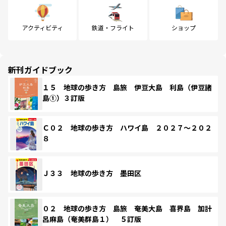
アクティビティ
鉄道・フライト
ショップ
新刊ガイドブック
１５ 地球の歩き方 島旅 伊豆大島 利島（伊豆諸
島①）３訂版
Ｃ０２ 地球の歩き方 ハワイ島 ２０２７～２０２
８
Ｊ３３ 地球の歩き方 墨田区
０２ 地球の歩き方 島旅 奄美大島 喜界島 加計
呂麻島（奄美群島１） ５訂版