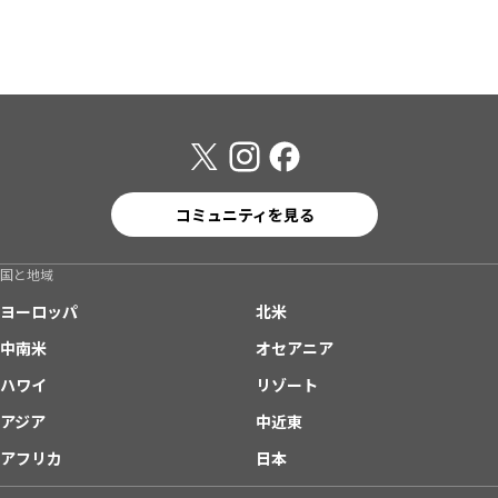
コミュニティを見る
国と地域
ヨーロッパ
北米
中南米
オセアニア
ハワイ
リゾート
アジア
中近東
アフリカ
日本