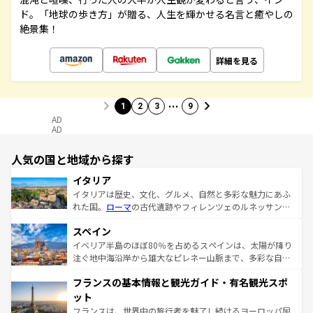
ド。「地球の歩き方」が贈る、人生を輝かせる名言と癒やしの
絶景集！
詳細を見る
…
1
2
3
9
AD
AD
人気の国と地域から探す
イタリア
イタリアは歴史、文化、グルメ、自然と多彩な魅力にあふ
れた国。
ローマ
の古代遺跡やフィレンツェのルネッサンス
美術、ヴェネツィアの運河など、歴史あるスポットはもち
スペイン
ろん、トスカーナの美しい田園風景やアマルフィ海岸の絶
景など、自然景観も見逃せない。観光の合間には、本場の
イベリア半島のほぼ80％を占めるスペインは、太陽が降り
ピザやパスタなど、絶品のイタリア料理を堪能することも
注ぐ地中海沿岸から雄大なピレネー山脈まで、多彩な自然
できる。朝目覚めてから夜眠るまで、すべての瞬間を楽し
と文化が詰まったヨーロッパ屈指の旅行先だ。多様な地域
フランスの基本情報と観光ガイド・有名観光スポ
ませてくれるイタリアで、忘れられない旅をしてみよう！
文化が根付くこの国では、情熱的なフラメンコ、熱気あふ
なお、新着のイタリア情報は
コンテンツ一覧
を参照してほ
れる闘牛、そして美味しいタパスが生活の一部となってい
ット
しい。
る。首都マドリードの洗練された雰囲気や、バルセロナの
フランスは、世界中の旅行者を魅了し続けるヨーロッパ屈