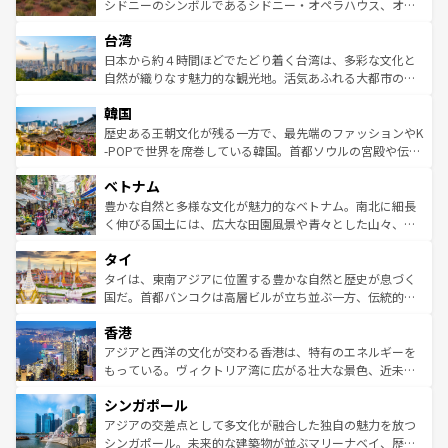
しみながら、その多様性と豊かな歴史を感じることができ
おすすめ。エメラルドグリーンに輝く海をはじめ、豊かな
シドニーのシンボルであるシドニー・オペラハウス、オー
るだろう。車でのロードトリップや列車の旅も、アメリカ
文化や歴史が息づいている。「アロハスピリット」と呼ば
ストラリア東海岸北部に広がる大サンゴ礁地帯グレートバ
ならではの贅沢な旅のスタイルだ。 なお、新着のアメリカ
台湾
れるおもてなしの心で訪れる人々を迎えてくれるハワイの
リアリーフや大陸中央部にそびえるウルル（エアーズロッ
情報は
コンテンツ一覧
を参照してほしい。
人々、おいしいローカルフードやハワイアンミュージッ
ク）、タスマニアの美しい原生林やケアンズの熱帯雨林な
日本から約４時間ほどでたどり着く台湾は、多彩な文化と
ク、伝統的なフラダンスなど、すべてがハワイの魅力を彩
ど、見どころがたくさん。また、カフェやワイン、オージ
自然が織りなす魅力的な観光地。活気あふれる大都市の台
っている。訪れるたびに新しい発見と感動が待っているハ
ービーフなどの食文化も豊かで、美味しいものであふれて
北やノスタルジックな町並みが人気な九份（ジォウフェ
ワイを、存分に味わってほしい。 なお、新着のハワイ情報
韓国
いる。アクティビティも充実しており、サーフィンやダイ
ン）、静ひつな山岳地帯である台湾東部など、都市の喧騒
は
コンテンツ一覧
を参照してほしい。
ビング、ハイキングなど、アウトドア好きにはたまらな
と山間の静けさが共存しており、訪れる人に新しい発見と
歴史ある王朝文化が残る一方で、最先端のファッションやK
い。オーストラリアの多彩な魅力を存分に味わいつくそ
驚きをもたらしてくれる。また、奥深い台湾の食文化も魅
-POPで世界を席巻している韓国。首都ソウルの宮殿や伝統
う。 なお、新着のオーストラリア情報は
コンテンツ一覧
を
力で、夜市などの屋台グルメから高級料理、ヘルシーで美
家屋が並ぶエリアでは韓国の歴史と文化に浸ることがで
参照してほしい。
ベトナム
容にもいいと評判のスイーツなど、バラエティ豊かな料理
き、地方に足を延ばせば四季折々の自然美を楽しむことが
が味わえる。 なお、新着の台湾情報は
コンテンツ一覧
を参
できる。そして、キムチや焼肉、絶品のストリートフード
豊かな自然と多様な文化が魅力的なベトナム。南北に細長
照してほしい。
まで、さまざまな韓国料理が待っている。夜には、韓国な
く伸びる国土には、広大な田園風景や青々とした山々、世
らではのナイトライフも堪能できる。あたたかいホスピタ
界遺産に登録された壮大な自然景観が点在し、都市部では
タイ
リティに包まれながら、韓国の多彩な魅力を心ゆくまで味
急速な発展と共に伝統が息づく。ハノイの古い町並みやホ
わってみてほしい。 なお、新着の韓国情報は
コンテンツ一
ーチミン市のフランス統治時代の建物も、独特の雰囲気を
タイは、東南アジアに位置する豊かな自然と歴史が息づく
覧
を参照してほしい。
醸し出している。また、バラエティの豊かさとおいしさで
国だ。首都バンコクは高層ビルが立ち並ぶ一方、伝統的な
世界中の食通を魅了してやまないベトナム料理も魅力のひ
寺院や市場がいたるところに点在し、古きよき文化と現代
香港
とつ。フォーやバインミー、ベトナムコーヒーなどは、ぜ
の活気が交差している。北部ではチェンマイなどの山岳地
ひ現地で味わいたい。どの地域を訪れてもあたたかい人々
帯で自然と触れ合い、南部ではプーケットやクラビの美し
アジアと西洋の文化が交わる香港は、特有のエネルギーを
が旅行者を迎えてくれるので、きっと忘れられない旅にな
いビーチでリゾート気分を楽しむことができる。タイ料理
もっている。ヴィクトリア湾に広がる壮大な景色、近未来
るはずだ。 なお、新着のベトナム情報は
コンテンツ一覧
を
は世界的に有名で、屋台から高級レストランまで味覚を刺
的なアートスポット、そして歴史と現代が融合した町並
参照してほしい。
シンガポール
激する。気候は一年中温暖で、どの季節にも異なる楽しみ
み、どこを訪れても感動するはず。観光スポットが密集し
が待っている。親しみやすいタイの人々、仏教を中心とし
ており、効率よく見どころを回れるのも魅力。息をのむよ
アジアの交差点として多文化が融合した独自の魅力を放つ
た文化、そして多様な観光資源が、訪れる旅人を魅了し続
うな絶景から文化的な体験まで、香港を存分に楽しみ尽く
シンガポール。未来的な建築物が並ぶマリーナベイ、歴史