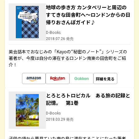
地球の歩き方 カンタベリーと周辺の
すてきな田舎町へ～ロンドンからの日
帰りおさんぽガイド♪
D-Books
2018.07.26 発売
英会話本でおなじみの「Kayoの“秘密のノート”」シリーズの
著者が、今度は自分の滞在するロンドン南東の田舎町をご紹
介！
詳細を見る
とろとろトロピカル ある旅の記録と
記憶。 第1巻
D-Books
2018.03.29 発売
子供の頃から夢見ていた南の島に滞在することになった筆者