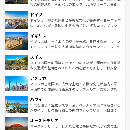
アートに溢れた街角から、地方では古代ローマ遺跡や中世
指の観光地だ。首都パリのエッフェル塔やルーブル美術館
の城塞都市、穏やかなビーチリゾートまで多彩な表情を見
といった象徴的なスポットから、田舎町の古風な美しさま
せる。地方によって風土や気候が異なるスペインはその個
ドイツ
で、幅広い魅力が詰まっている。華麗な宮殿、歴史的な大
性で訪れる人を魅了する。 なお、新着のスペイン情報は
コ
聖堂、美しいビーチ、そして豊かな自然が、訪れる者を心
ドイツは、豊かな歴史と多彩な文化が交差するヨーロッパ
ンテンツ一覧
を参照してほしい。
から魅了する。また、フランスは美食の国としても知ら
の中心に位置する国。中世の街並みが残るロマンチック街
れ、フランス料理はユネスコ無形文化遺産にも登録されて
道から、未来を先取りするようなモダンな都市まで多様な
イギリス
いる。シャンパンの発祥地であるランス、プロヴァンスの
顔を持つこの国は、どこを歩いても飽きることがない。ベ
香り高いラベンダー畑など、多彩な楽しみ方が可能だ。さ
ルリンの文化的活気、バイエルン州のアルプスの絶景、そ
イギリスは、古きよき伝統と最先端が共存する国。ウェス
らに、パリ以外の地域にも魅力が溢れており、どの街角に
してライン川沿いのワイン畑といった風景は必見。ビール
トミンスター寺院や大英博物館のようなランドマーク、歴
も豊かな歴史と文化が息づいている。パリ以外の個性あふ
とソーセージを味わいながら地元の人と過ごす楽しい時間
史ある大学都市、美しい丘陵地帯や牧歌的な風景など、エ
れる地方に足を運ぶとそれぞれで全く異なる文化を体験で
スイス
は、お酒好きな人にはぜひ体験してほしい。 なお、新着の
リアごとに異なる魅力がある。また、優雅なアフタヌーン
きるだろう。 なお、新着のフランス情報は
コンテンツ一覧
ドイツ情報は
コンテンツ一覧
を参照してほしい。
ティー、ビール好きにはたまらない英国パブ、サッカー観
スイスの国土面積は九州ほどの広さだが、運行時刻が正確
を参照してほしい。
戦など、本場だからこそできる体験も豊富。イギリスを旅
な交通網が整備されており、初心者でも安心して個人旅行
して楽しみつくそう。 なお、新着のイギリス情報は
コンテ
を楽しめる。日本同様に時刻表どおりの旅が可能だ。中世
アメリカ
ンツ一覧
を参照してほしい。
の建物がそのまま残る町や、スイスならではのユニークな
博物館もあり、アルプス観光だけでなく町歩きも満喫する
アメリカ合衆国は、広大な土地と多様な文化が魅力の国。
ことができる。国民の所得が高いため物価も高いが、旅行
東海岸の都市部から西海岸のカリフォルニアまで、訪れる
者向けの交通パス提供のサービスもあり、うまく活用すれ
場所ごとに異なる風景と体験が待っている。ニューヨーク
ハワイ
ば市内交通費無料で観光を楽しむこともできる。 なお、新
のような巨大都市は、観光、ショッピング、エンターテイ
着のスイス情報は
コンテンツ一覧
を参照してほしい。
ンメントが詰まった刺激的なスポットだ。一方、アメリカ
年間を通じて温暖な気候に恵まれ、多くの島で構成される
西部には大自然が広がり、グランドキャニオンやイエロー
ハワイは、どの島も独自の魅力をもっている。大自然の神
ストーン国立公園といった絶景が堪能できる。さらに、南
秘を感じたいなら、火山が生み出した壮大な景観を誇るハ
オーストラリア
部のニューオーリンズでは、音楽と美食が融合した独特の
ワイ島は見逃せない。また、定番の観光地といえばオアフ
文化が魅力。旅行者はアメリカの各地域で異なる魅力を楽
島だが、静かな自然を求めるならマウイ島やカウアイ島が
オーストラリアは、壮大な自然と多様な文化が魅力の国。