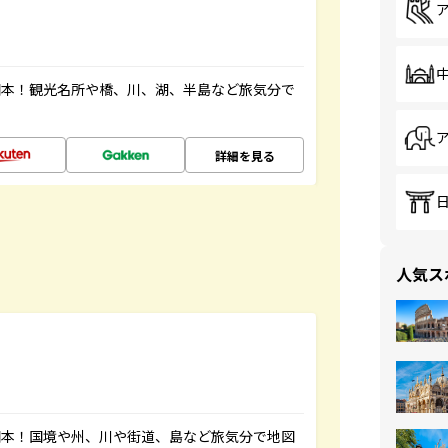
図本！観光名所や橋、川、湖、半島など旅気分で
詳細を見る
人気ス
図本！国境や州、川や街道、島など旅気分で地図