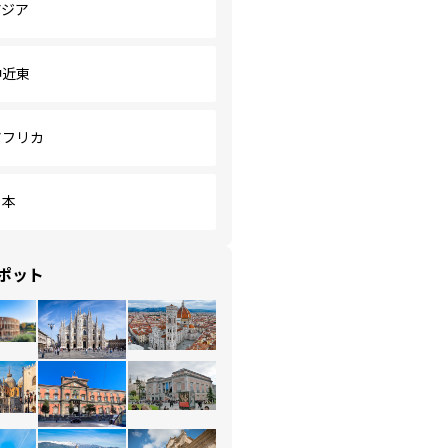
アジア
中近東
アフリカ
日本
ポット