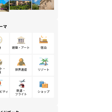
ーマ
食
建築・アート
宿泊
ト・
世界遺産
リゾート
戦
鉄道・
ビティ
ショップ
フライト