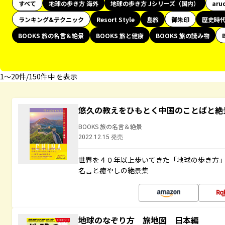
すべて
地球の歩き方 海外
地球の歩き方 Jシリーズ（国内）
aru
ランキング&テクニック
Resort Style
島旅
御朱印
歴史時
BOOKS 旅の名言＆絶景
BOOKS 旅と健康
BOOKS 旅の読み物
1〜20件/150件中 を表示
悠久の教えをひもとく中国のことばと絶
BOOKS 旅の名言＆絶景
2022.12.15 発売
世界を４０年以上歩いてきた「地球の歩き方
名言と癒やしの絶景集
地球のなぞり方 旅地図 日本編