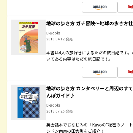
地球の歩き方 ガチ冒険～地球の歩き方
D-Books
2018.04.12 発売
本書は4人の旅好きによるただの旅日記です。
いてある内容はただの旅日記です。
地球の歩き方 カンタベリーと周辺のす
んぽガイド♪
D-Books
2018.07.26 発売
英会話本でおなじみの「Kayoの“秘密のノー
ンドン南東の田舎町をご紹介！