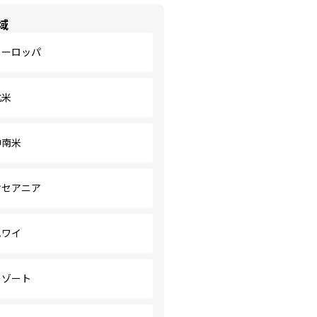
域
ヨーロッパ
北米
中南米
オセアニア
ハワイ
リゾート