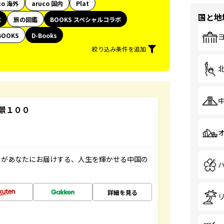
co 海外
aruco 国内
Plat
国と地
代
旅の図鑑
BOOKS スペシャルコラボ
BOOKS
D-Books
絞り込み条件を追加
景１００
」があなたにお届けする、人生を輝かせる中国の
詳細を見る