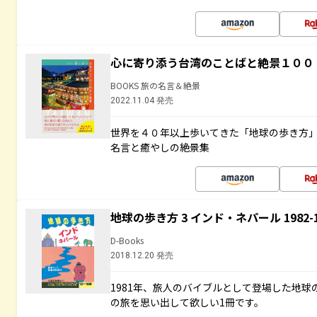
心に寄り添う台湾のことばと絶景１００
BOOKS 旅の名言＆絶景
2022.11.04 発売
世界を４０年以上歩いてきた「地球の歩き方
名言と癒やしの絶景集
地球の歩き方 3 インド・ネパール 1982
D-Books
2018.12.20 発売
1981年、旅人のバイブルとして登場した地
の旅を思い出して欲しい1冊です。