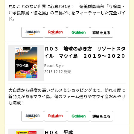
見たことのない世界に心奪われる！ 奄美群島南部「与論島・
沖永良部島・徳之島」の三島だけをフィーチャーした完全ガイ
ド。
詳細を見る
Ｒ０３ 地球の歩き方 リゾートスタ
イル マウイ島 ２０１９～２０２０
Resort Style
2018.12.12 発売
大自然から感度の高いグルメ＆ショッピングまで、訪れる度に
新発見があるマウイ島。旬のファーム巡りやマウイ産おみやげ
も満載！
詳細を見る
Ｈ０４ 平成