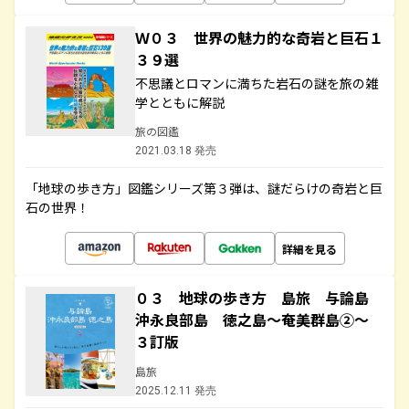
Ｗ０３ 世界の魅力的な奇岩と巨石１
３９選
不思議とロマンに満ちた岩石の謎を旅の雑
学とともに解説
旅の図鑑
2021.03.18 発売
「地球の歩き方」図鑑シリーズ第３弾は、謎だらけの奇岩と巨
石の世界！
詳細を見る
０３ 地球の歩き方 島旅 与論島
沖永良部島 徳之島～奄美群島②～
３訂版
島旅
2025.12.11 発売