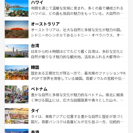
ハワイ
ば市内交通費無料で観光を楽しむこともできる。 なお、新
のような巨大都市は、観光、ショッピング、エンターテイ
着のスイス情報は
コンテンツ一覧
を参照してほしい。
ンメントが詰まった刺激的なスポットだ。一方、アメリカ
年間を通じて温暖な気候に恵まれ、多くの島で構成される
西部には大自然が広がり、グランドキャニオンやイエロー
ハワイは、どの島も独自の魅力をもっている。大自然の神
ストーン国立公園といった絶景が堪能できる。さらに、南
秘を感じたいなら、火山が生み出した壮大な景観を誇るハ
オーストラリア
部のニューオーリンズでは、音楽と美食が融合した独特の
ワイ島は見逃せない。また、定番の観光地といえばオアフ
文化が魅力。旅行者はアメリカの各地域で異なる魅力を楽
島だが、静かな自然を求めるならマウイ島やカウアイ島が
オーストラリアは、壮大な自然と多様な文化が魅力の国。
しみながら、その多様性と豊かな歴史を感じることができ
おすすめ。エメラルドグリーンに輝く海をはじめ、豊かな
シドニーのシンボルであるシドニー・オペラハウス、オー
るだろう。車でのロードトリップや列車の旅も、アメリカ
文化や歴史が息づいている。「アロハスピリット」と呼ば
ストラリア東海岸北部に広がる大サンゴ礁地帯グレートバ
ならではの贅沢な旅のスタイルだ。 なお、新着のアメリカ
台湾
れるおもてなしの心で訪れる人々を迎えてくれるハワイの
リアリーフや大陸中央部にそびえるウルル（エアーズロッ
情報は
コンテンツ一覧
を参照してほしい。
人々、おいしいローカルフードやハワイアンミュージッ
ク）、タスマニアの美しい原生林やケアンズの熱帯雨林な
日本から約４時間ほどでたどり着く台湾は、多彩な文化と
ク、伝統的なフラダンスなど、すべてがハワイの魅力を彩
ど、見どころがたくさん。また、カフェやワイン、オージ
自然が織りなす魅力的な観光地。活気あふれる大都市の台
っている。訪れるたびに新しい発見と感動が待っているハ
ービーフなどの食文化も豊かで、美味しいものであふれて
北やノスタルジックな町並みが人気な九份（ジォウフェ
ワイを、存分に味わってほしい。 なお、新着のハワイ情報
韓国
いる。アクティビティも充実しており、サーフィンやダイ
ン）、静ひつな山岳地帯である台湾東部など、都市の喧騒
は
コンテンツ一覧
を参照してほしい。
ビング、ハイキングなど、アウトドア好きにはたまらな
と山間の静けさが共存しており、訪れる人に新しい発見と
歴史ある王朝文化が残る一方で、最先端のファッションやK
い。オーストラリアの多彩な魅力を存分に味わいつくそ
驚きをもたらしてくれる。また、奥深い台湾の食文化も魅
-POPで世界を席巻している韓国。首都ソウルの宮殿や伝統
う。 なお、新着のオーストラリア情報は
コンテンツ一覧
を
力で、夜市などの屋台グルメから高級料理、ヘルシーで美
家屋が並ぶエリアでは韓国の歴史と文化に浸ることがで
参照してほしい。
ベトナム
容にもいいと評判のスイーツなど、バラエティ豊かな料理
き、地方に足を延ばせば四季折々の自然美を楽しむことが
が味わえる。 なお、新着の台湾情報は
コンテンツ一覧
を参
できる。そして、キムチや焼肉、絶品のストリートフード
豊かな自然と多様な文化が魅力的なベトナム。南北に細長
照してほしい。
まで、さまざまな韓国料理が待っている。夜には、韓国な
く伸びる国土には、広大な田園風景や青々とした山々、世
らではのナイトライフも堪能できる。あたたかいホスピタ
界遺産に登録された壮大な自然景観が点在し、都市部では
タイ
リティに包まれながら、韓国の多彩な魅力を心ゆくまで味
急速な発展と共に伝統が息づく。ハノイの古い町並みやホ
わってみてほしい。 なお、新着の韓国情報は
コンテンツ一
ーチミン市のフランス統治時代の建物も、独特の雰囲気を
タイは、東南アジアに位置する豊かな自然と歴史が息づく
覧
を参照してほしい。
醸し出している。また、バラエティの豊かさとおいしさで
国だ。首都バンコクは高層ビルが立ち並ぶ一方、伝統的な
世界中の食通を魅了してやまないベトナム料理も魅力のひ
寺院や市場がいたるところに点在し、古きよき文化と現代
香港
とつ。フォーやバインミー、ベトナムコーヒーなどは、ぜ
の活気が交差している。北部ではチェンマイなどの山岳地