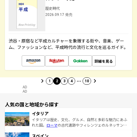
歴史時代
2026.09.17 発売
渋谷・原宿など平成カルチャーを象徴する街や、音楽、ゲー
ム、ファッションなど、平成時代の流行と文化を巡るガイド。
詳細を見る
…
1
2
3
4
10
AD
AD
人気の国と地域から探す
イタリア
イタリアは歴史、文化、グルメ、自然と多彩な魅力にあふ
れた国。
ローマ
の古代遺跡やフィレンツェのルネッサンス
美術、ヴェネツィアの運河など、歴史あるスポットはもち
スペイン
ろん、トスカーナの美しい田園風景やアマルフィ海岸の絶