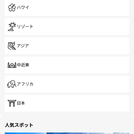
ハワイ
リゾート
アジア
中近東
アフリカ
日本
人気スポット