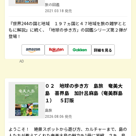
旅の図鑑
2021.03.18 発売
『世界244の国と地域 １９７ヵ国と４７地域を旅の雑学とと
もに解説』に続く、「地球の歩き方」の図鑑シリーズ第２弾が
登場！
詳細を見る
AD
０２ 地球の歩き方 島旅 奄美大
島 喜界島 加計呂麻島（奄美群島
１） ５訂版
島旅
2026.08.06 発売
ようこそ！ 絶景スポットから遊び方、カルチャーまで、島の
人たちが教えてくれた奄美大島の魅力を1冊に凝縮。さあ、島