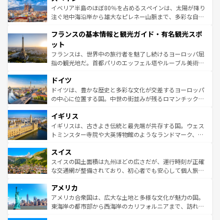
景など、自然景観も見逃せない。観光の合間には、本場の
イベリア半島のほぼ80％を占めるスペインは、太陽が降り
ピザやパスタなど、絶品のイタリア料理を堪能することも
注ぐ地中海沿岸から雄大なピレネー山脈まで、多彩な自然
できる。朝目覚めてから夜眠るまで、すべての瞬間を楽し
と文化が詰まったヨーロッパ屈指の旅行先だ。多様な地域
フランスの基本情報と観光ガイド・有名観光スポ
ませてくれるイタリアで、忘れられない旅をしてみよう！
文化が根付くこの国では、情熱的なフラメンコ、熱気あふ
なお、新着のイタリア情報は
コンテンツ一覧
を参照してほ
れる闘牛、そして美味しいタパスが生活の一部となってい
ット
しい。
る。首都マドリードの洗練された雰囲気や、バルセロナの
フランスは、世界中の旅行者を魅了し続けるヨーロッパ屈
アートに溢れた街角から、地方では古代ローマ遺跡や中世
指の観光地だ。首都パリのエッフェル塔やルーブル美術館
の城塞都市、穏やかなビーチリゾートまで多彩な表情を見
といった象徴的なスポットから、田舎町の古風な美しさま
せる。地方によって風土や気候が異なるスペインはその個
ドイツ
で、幅広い魅力が詰まっている。華麗な宮殿、歴史的な大
性で訪れる人を魅了する。 なお、新着のスペイン情報は
コ
聖堂、美しいビーチ、そして豊かな自然が、訪れる者を心
ドイツは、豊かな歴史と多彩な文化が交差するヨーロッパ
ンテンツ一覧
を参照してほしい。
から魅了する。また、フランスは美食の国としても知ら
の中心に位置する国。中世の街並みが残るロマンチック街
れ、フランス料理はユネスコ無形文化遺産にも登録されて
道から、未来を先取りするようなモダンな都市まで多様な
イギリス
いる。シャンパンの発祥地であるランス、プロヴァンスの
顔を持つこの国は、どこを歩いても飽きることがない。ベ
香り高いラベンダー畑など、多彩な楽しみ方が可能だ。さ
ルリンの文化的活気、バイエルン州のアルプスの絶景、そ
イギリスは、古きよき伝統と最先端が共存する国。ウェス
らに、パリ以外の地域にも魅力が溢れており、どの街角に
してライン川沿いのワイン畑といった風景は必見。ビール
トミンスター寺院や大英博物館のようなランドマーク、歴
も豊かな歴史と文化が息づいている。パリ以外の個性あふ
とソーセージを味わいながら地元の人と過ごす楽しい時間
史ある大学都市、美しい丘陵地帯や牧歌的な風景など、エ
れる地方に足を運ぶとそれぞれで全く異なる文化を体験で
スイス
は、お酒好きな人にはぜひ体験してほしい。 なお、新着の
リアごとに異なる魅力がある。また、優雅なアフタヌーン
きるだろう。 なお、新着のフランス情報は
コンテンツ一覧
ドイツ情報は
コンテンツ一覧
を参照してほしい。
ティー、ビール好きにはたまらない英国パブ、サッカー観
スイスの国土面積は九州ほどの広さだが、運行時刻が正確
を参照してほしい。
戦など、本場だからこそできる体験も豊富。イギリスを旅
な交通網が整備されており、初心者でも安心して個人旅行
して楽しみつくそう。 なお、新着のイギリス情報は
コンテ
を楽しめる。日本同様に時刻表どおりの旅が可能だ。中世
アメリカ
ンツ一覧
を参照してほしい。
の建物がそのまま残る町や、スイスならではのユニークな
博物館もあり、アルプス観光だけでなく町歩きも満喫する
アメリカ合衆国は、広大な土地と多様な文化が魅力の国。
ことができる。国民の所得が高いため物価も高いが、旅行
東海岸の都市部から西海岸のカリフォルニアまで、訪れる
者向けの交通パス提供のサービスもあり、うまく活用すれ
場所ごとに異なる風景と体験が待っている。ニューヨーク