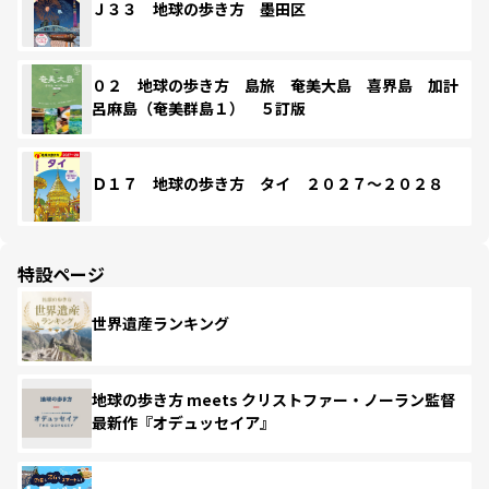
Ｊ３３ 地球の歩き方 墨田区
０２ 地球の歩き方 島旅 奄美大島 喜界島 加計
呂麻島（奄美群島１） ５訂版
Ｄ１７ 地球の歩き方 タイ ２０２７～２０２８
特設ページ
世界遺産ランキング
地球の歩き方 meets クリストファー・ノーラン監督
最新作『オデュッセイア』