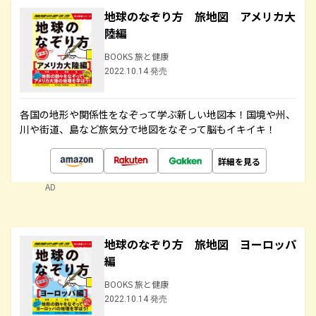
地球のなぞり方 旅地図 アメリカ大
陸編
BOOKS 旅と健康
2022.10.14 発売
各国の地形や関係性をなぞって学ぶ新しい地図本！国境や州、
川や街道、島など旅気分で地図をなぞって脳もイキイキ！
詳細を見る
AD
地球のなぞり方 旅地図 ヨーロッパ
編
BOOKS 旅と健康
2022.10.14 発売