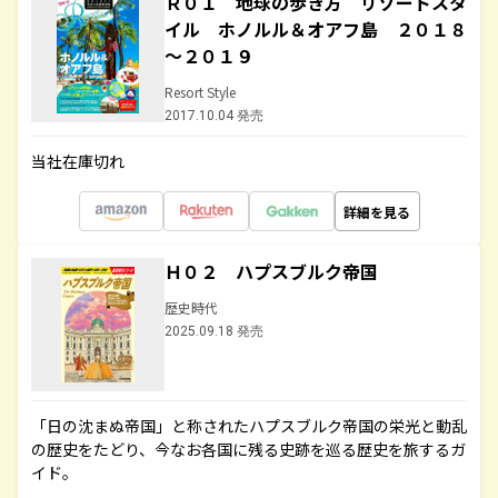
Ｒ０１ 地球の歩き方 リゾートスタ
イル ホノルル＆オアフ島 ２０１８
～２０１９
Resort Style
2017.10.04 発売
当社在庫切れ
詳細を見る
Ｈ０２ ハプスブルク帝国
歴史時代
2025.09.18 発売
「日の沈まぬ帝国」と称されたハプスブルク帝国の栄光と動乱
の歴史をたどり、今なお各国に残る史跡を巡る歴史を旅するガ
イド。