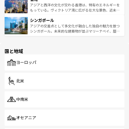
ひ現地で味わいたい。どの地域を訪れてもあたたかい人々
帯で自然と触れ合い、南部ではプーケットやクラビの美し
アジアと西洋の文化が交わる香港は、特有のエネルギーを
が旅行者を迎えてくれるので、きっと忘れられない旅にな
いビーチでリゾート気分を楽しむことができる。タイ料理
もっている。ヴィクトリア湾に広がる壮大な景色、近未来
るはずだ。 なお、新着のベトナム情報は
コンテンツ一覧
を
は世界的に有名で、屋台から高級レストランまで味覚を刺
的なアートスポット、そして歴史と現代が融合した町並
参照してほしい。
シンガポール
激する。気候は一年中温暖で、どの季節にも異なる楽しみ
み、どこを訪れても感動するはず。観光スポットが密集し
が待っている。親しみやすいタイの人々、仏教を中心とし
ており、効率よく見どころを回れるのも魅力。息をのむよ
アジアの交差点として多文化が融合した独自の魅力を放つ
た文化、そして多様な観光資源が、訪れる旅人を魅了し続
うな絶景から文化的な体験まで、香港を存分に楽しみ尽く
シンガポール。未来的な建築物が並ぶマリーナベイ、歴史
ける。 なお、新着のタイ情報は
コンテンツ一覧
を参照して
そう。 なお、新着の香港情報は
コンテンツ一覧
を参照して
と伝統を感じられるエスニックタウン、多数の緑豊かな公
ほしい。
ほしい。
園や自然保護区など、自然が調和した近代的な景観と文化
の多様性あふれるカラフルな町は、どこを歩いても新しい
国と地域
発見がある。さらに、治安のよさや充実した公共交通機関
も、旅行者にとっては魅力的なポイント。グルメも豊富
で、ホーカーズは地元の風情を楽しめる外せないスポット
ヨーロッパ
だ。訪れる人を飽きさせないシンガポールで、多様な魅力
を体感しよう。 なお、新着のシンガポール情報は
コンテン
ツ一覧
を参照してほしい。
北米
中南米
オセアニア