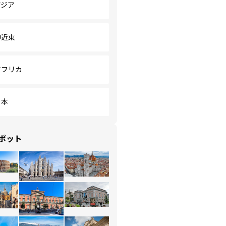
アジア
中近東
アフリカ
日本
ポット