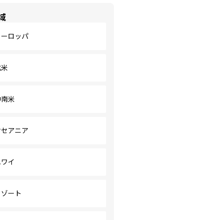
域
ヨーロッパ
北米
中南米
オセアニア
ハワイ
リゾート