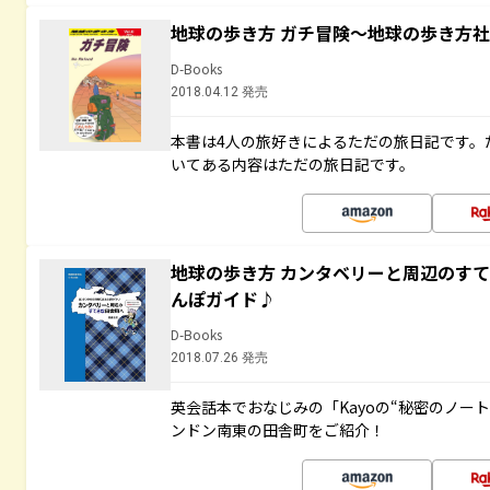
地球の歩き方 ガチ冒険～地球の歩き方
D-Books
2018.04.12 発売
本書は4人の旅好きによるただの旅日記です。
いてある内容はただの旅日記です。
地球の歩き方 カンタベリーと周辺のす
んぽガイド♪
D-Books
2018.07.26 発売
英会話本でおなじみの「Kayoの“秘密のノー
ンドン南東の田舎町をご紹介！