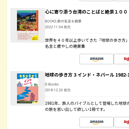
心に寄り添う台湾のことばと絶景１００
BOOKS 旅の名言＆絶景
2022.11.04 発売
世界を４０年以上歩いてきた「地球の歩き方
名言と癒やしの絶景集
地球の歩き方 3 インド・ネパール 1982
D-Books
2018.12.20 発売
1981年、旅人のバイブルとして登場した地
の旅を思い出して欲しい1冊です。