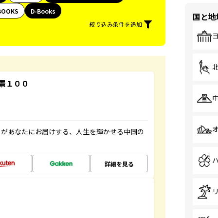
BOOKS
D-Books
国と地
絞り込み条件を追加
景１００
」があなたにお届けする、人生を輝かせる中国の
詳細を見る