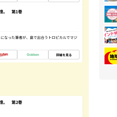
憶。 第1巻
とになった筆者が、島で出合うトロピカルでマジ
詳細を見る
憶。 第2巻