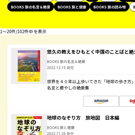
BOOKS 旅の名言＆絶景
BOOKS 旅と健康
BOOKS 旅の読み物
1〜20件/102件中 を表示
悠久の教えをひもとく中国のことばと絶
BOOKS 旅の名言＆絶景
2022.12.15 発売
世界を４０年以上歩いてきた「地球の歩き方
名言と癒やしの絶景集
地球のなぞり方 旅地図 日本編
BOOKS 旅と健康
2022.11.25 発売