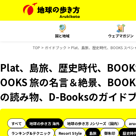
国と地域
ウェブマガジン
TOP
ガイドブック
Plat、島旅、歴史時代、BOOKS スペ
Plat、島旅、歴史時代、BOO
OOKS 旅の名言＆絶景、BOOK
の読み物、D-Booksのガイド
すべて
地球の歩き方 海外
地球の歩き方 Jシリーズ（国内）
aru
ランキング&テクニック
Resort Style
島旅
御朱印
歴史時