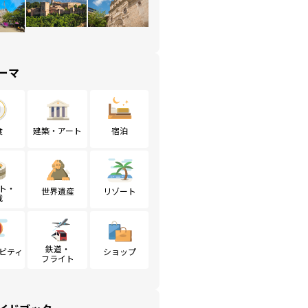
ーマ
食
建築・アート
宿泊
ト・
世界遺産
リゾート
戦
鉄道・
ビティ
ショップ
フライト