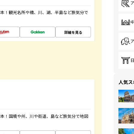
図本！観光名所や橋、川、湖、半島など旅気分で
詳細を見る
人気ス
図本！国境や州、川や街道、島など旅気分で地図