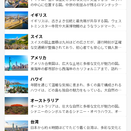
ンテンツ一覧
を参照してほしい。
から魅了する。また、フランスは美食の国としても知ら
の中心に位置する国。中世の街並みが残るロマンチック街
れ、フランス料理はユネスコ無形文化遺産にも登録されて
道から、未来を先取りするようなモダンな都市まで多様な
イギリス
いる。シャンパンの発祥地であるランス、プロヴァンスの
顔を持つこの国は、どこを歩いても飽きることがない。ベ
香り高いラベンダー畑など、多彩な楽しみ方が可能だ。さ
ルリンの文化的活気、バイエルン州のアルプスの絶景、そ
イギリスは、古きよき伝統と最先端が共存する国。ウェス
らに、パリ以外の地域にも魅力が溢れており、どの街角に
してライン川沿いのワイン畑といった風景は必見。ビール
トミンスター寺院や大英博物館のようなランドマーク、歴
も豊かな歴史と文化が息づいている。パリ以外の個性あふ
とソーセージを味わいながら地元の人と過ごす楽しい時間
史ある大学都市、美しい丘陵地帯や牧歌的な風景など、エ
れる地方に足を運ぶとそれぞれで全く異なる文化を体験で
スイス
は、お酒好きな人にはぜひ体験してほしい。 なお、新着の
リアごとに異なる魅力がある。また、優雅なアフタヌーン
きるだろう。 なお、新着のフランス情報は
コンテンツ一覧
ドイツ情報は
コンテンツ一覧
を参照してほしい。
ティー、ビール好きにはたまらない英国パブ、サッカー観
スイスの国土面積は九州ほどの広さだが、運行時刻が正確
を参照してほしい。
戦など、本場だからこそできる体験も豊富。イギリスを旅
な交通網が整備されており、初心者でも安心して個人旅行
して楽しみつくそう。 なお、新着のイギリス情報は
コンテ
を楽しめる。日本同様に時刻表どおりの旅が可能だ。中世
アメリカ
ンツ一覧
を参照してほしい。
の建物がそのまま残る町や、スイスならではのユニークな
博物館もあり、アルプス観光だけでなく町歩きも満喫する
アメリカ合衆国は、広大な土地と多様な文化が魅力の国。
ことができる。国民の所得が高いため物価も高いが、旅行
東海岸の都市部から西海岸のカリフォルニアまで、訪れる
者向けの交通パス提供のサービスもあり、うまく活用すれ
場所ごとに異なる風景と体験が待っている。ニューヨーク
ハワイ
ば市内交通費無料で観光を楽しむこともできる。 なお、新
のような巨大都市は、観光、ショッピング、エンターテイ
着のスイス情報は
コンテンツ一覧
を参照してほしい。
ンメントが詰まった刺激的なスポットだ。一方、アメリカ
年間を通じて温暖な気候に恵まれ、多くの島で構成される
西部には大自然が広がり、グランドキャニオンやイエロー
ハワイは、どの島も独自の魅力をもっている。大自然の神
ストーン国立公園といった絶景が堪能できる。さらに、南
秘を感じたいなら、火山が生み出した壮大な景観を誇るハ
オーストラリア
部のニューオーリンズでは、音楽と美食が融合した独特の
ワイ島は見逃せない。また、定番の観光地といえばオアフ
文化が魅力。旅行者はアメリカの各地域で異なる魅力を楽
島だが、静かな自然を求めるならマウイ島やカウアイ島が
オーストラリアは、壮大な自然と多様な文化が魅力の国。
しみながら、その多様性と豊かな歴史を感じることができ
おすすめ。エメラルドグリーンに輝く海をはじめ、豊かな
シドニーのシンボルであるシドニー・オペラハウス、オー
るだろう。車でのロードトリップや列車の旅も、アメリカ
文化や歴史が息づいている。「アロハスピリット」と呼ば
ストラリア東海岸北部に広がる大サンゴ礁地帯グレートバ
ならではの贅沢な旅のスタイルだ。 なお、新着のアメリカ
台湾
れるおもてなしの心で訪れる人々を迎えてくれるハワイの
リアリーフや大陸中央部にそびえるウルル（エアーズロッ
情報は
コンテンツ一覧
を参照してほしい。
人々、おいしいローカルフードやハワイアンミュージッ
ク）、タスマニアの美しい原生林やケアンズの熱帯雨林な
日本から約４時間ほどでたどり着く台湾は、多彩な文化と