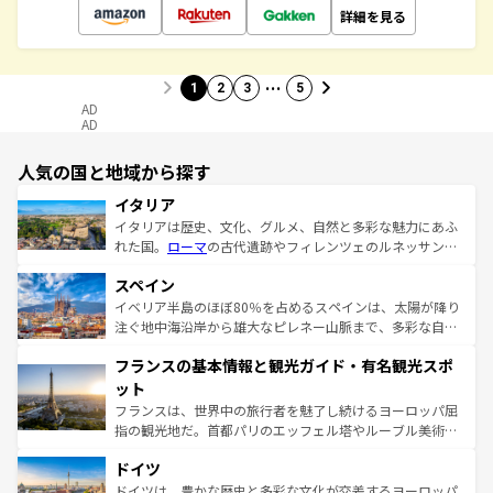
詳細を見る
…
1
2
3
5
AD
AD
人気の国と地域から探す
イタリア
イタリアは歴史、文化、グルメ、自然と多彩な魅力にあふ
れた国。
ローマ
の古代遺跡やフィレンツェのルネッサンス
美術、ヴェネツィアの運河など、歴史あるスポットはもち
スペイン
ろん、トスカーナの美しい田園風景やアマルフィ海岸の絶
景など、自然景観も見逃せない。観光の合間には、本場の
イベリア半島のほぼ80％を占めるスペインは、太陽が降り
ピザやパスタなど、絶品のイタリア料理を堪能することも
注ぐ地中海沿岸から雄大なピレネー山脈まで、多彩な自然
できる。朝目覚めてから夜眠るまで、すべての瞬間を楽し
と文化が詰まったヨーロッパ屈指の旅行先だ。多様な地域
フランスの基本情報と観光ガイド・有名観光スポ
ませてくれるイタリアで、忘れられない旅をしてみよう！
文化が根付くこの国では、情熱的なフラメンコ、熱気あふ
なお、新着のイタリア情報は
コンテンツ一覧
を参照してほ
れる闘牛、そして美味しいタパスが生活の一部となってい
ット
しい。
る。首都マドリードの洗練された雰囲気や、バルセロナの
フランスは、世界中の旅行者を魅了し続けるヨーロッパ屈
アートに溢れた街角から、地方では古代ローマ遺跡や中世
指の観光地だ。首都パリのエッフェル塔やルーブル美術館
の城塞都市、穏やかなビーチリゾートまで多彩な表情を見
といった象徴的なスポットから、田舎町の古風な美しさま
せる。地方によって風土や気候が異なるスペインはその個
ドイツ
で、幅広い魅力が詰まっている。華麗な宮殿、歴史的な大
性で訪れる人を魅了する。 なお、新着のスペイン情報は
コ
聖堂、美しいビーチ、そして豊かな自然が、訪れる者を心
ドイツは、豊かな歴史と多彩な文化が交差するヨーロッパ