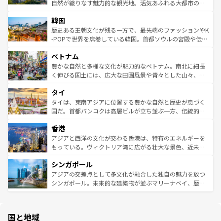
ク、伝統的なフラダンスなど、すべてがハワイの魅力を彩
ど、見どころがたくさん。また、カフェやワイン、オージ
自然が織りなす魅力的な観光地。活気あふれる大都市の台
っている。訪れるたびに新しい発見と感動が待っているハ
ービーフなどの食文化も豊かで、美味しいものであふれて
北やノスタルジックな町並みが人気な九份（ジォウフェ
ワイを、存分に味わってほしい。 なお、新着のハワイ情報
韓国
いる。アクティビティも充実しており、サーフィンやダイ
ン）、静ひつな山岳地帯である台湾東部など、都市の喧騒
は
コンテンツ一覧
を参照してほしい。
ビング、ハイキングなど、アウトドア好きにはたまらな
と山間の静けさが共存しており、訪れる人に新しい発見と
歴史ある王朝文化が残る一方で、最先端のファッションやK
い。オーストラリアの多彩な魅力を存分に味わいつくそ
驚きをもたらしてくれる。また、奥深い台湾の食文化も魅
-POPで世界を席巻している韓国。首都ソウルの宮殿や伝統
う。 なお、新着のオーストラリア情報は
コンテンツ一覧
を
力で、夜市などの屋台グルメから高級料理、ヘルシーで美
家屋が並ぶエリアでは韓国の歴史と文化に浸ることがで
参照してほしい。
ベトナム
容にもいいと評判のスイーツなど、バラエティ豊かな料理
き、地方に足を延ばせば四季折々の自然美を楽しむことが
が味わえる。 なお、新着の台湾情報は
コンテンツ一覧
を参
できる。そして、キムチや焼肉、絶品のストリートフード
豊かな自然と多様な文化が魅力的なベトナム。南北に細長
照してほしい。
まで、さまざまな韓国料理が待っている。夜には、韓国な
く伸びる国土には、広大な田園風景や青々とした山々、世
らではのナイトライフも堪能できる。あたたかいホスピタ
界遺産に登録された壮大な自然景観が点在し、都市部では
タイ
リティに包まれながら、韓国の多彩な魅力を心ゆくまで味
急速な発展と共に伝統が息づく。ハノイの古い町並みやホ
わってみてほしい。 なお、新着の韓国情報は
コンテンツ一
ーチミン市のフランス統治時代の建物も、独特の雰囲気を
タイは、東南アジアに位置する豊かな自然と歴史が息づく
覧
を参照してほしい。
醸し出している。また、バラエティの豊かさとおいしさで
国だ。首都バンコクは高層ビルが立ち並ぶ一方、伝統的な
世界中の食通を魅了してやまないベトナム料理も魅力のひ
寺院や市場がいたるところに点在し、古きよき文化と現代
香港
とつ。フォーやバインミー、ベトナムコーヒーなどは、ぜ
の活気が交差している。北部ではチェンマイなどの山岳地
ひ現地で味わいたい。どの地域を訪れてもあたたかい人々
帯で自然と触れ合い、南部ではプーケットやクラビの美し
アジアと西洋の文化が交わる香港は、特有のエネルギーを
が旅行者を迎えてくれるので、きっと忘れられない旅にな
いビーチでリゾート気分を楽しむことができる。タイ料理
もっている。ヴィクトリア湾に広がる壮大な景色、近未来
るはずだ。 なお、新着のベトナム情報は
コンテンツ一覧
を
は世界的に有名で、屋台から高級レストランまで味覚を刺
的なアートスポット、そして歴史と現代が融合した町並
参照してほしい。
シンガポール
激する。気候は一年中温暖で、どの季節にも異なる楽しみ
み、どこを訪れても感動するはず。観光スポットが密集し
が待っている。親しみやすいタイの人々、仏教を中心とし
ており、効率よく見どころを回れるのも魅力。息をのむよ
アジアの交差点として多文化が融合した独自の魅力を放つ
た文化、そして多様な観光資源が、訪れる旅人を魅了し続
うな絶景から文化的な体験まで、香港を存分に楽しみ尽く
シンガポール。未来的な建築物が並ぶマリーナベイ、歴史
ける。 なお、新着のタイ情報は
コンテンツ一覧
を参照して
そう。 なお、新着の香港情報は
コンテンツ一覧
を参照して
と伝統を感じられるエスニックタウン、多数の緑豊かな公
ほしい。
ほしい。
園や自然保護区など、自然が調和した近代的な景観と文化
の多様性あふれるカラフルな町は、どこを歩いても新しい
国と地域
発見がある。さらに、治安のよさや充実した公共交通機関