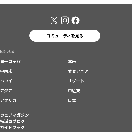
コミュニティを見る
国と地域
ヨーロッパ
北米
中南米
オセアニア
ハワイ
リゾート
アジア
中近東
アフリカ
日本
ウェブマガジン
特派員ブログ
ガイドブック