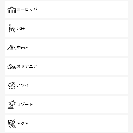
も、旅行者にとっては魅力的なポイント。グルメも豊富
で、ホーカーズは地元の風情を楽しめる外せないスポット
ヨーロッパ
だ。訪れる人を飽きさせないシンガポールで、多様な魅力
を体感しよう。 なお、新着のシンガポール情報は
コンテン
ツ一覧
を参照してほしい。
北米
中南米
オセアニア
ハワイ
リゾート
アジア