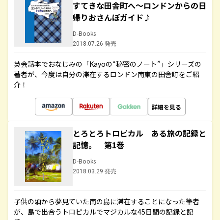
すてきな田舎町へ～ロンドンからの日
帰りおさんぽガイド♪
D-Books
2018.07.26 発売
英会話本でおなじみの「Kayoの“秘密のノート”」シリーズの
著者が、今度は自分の滞在するロンドン南東の田舎町をご紹
介！
詳細を見る
とろとろトロピカル ある旅の記録と
記憶。 第1巻
D-Books
2018.03.29 発売
子供の頃から夢見ていた南の島に滞在することになった筆者
が、島で出合うトロピカルでマジカルな45日間の記録と記