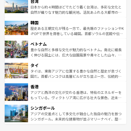
ならではの贅沢な旅のスタイルだ。 なお、新着のアメリカ
台湾
れるおもてなしの心で訪れる人々を迎えてくれるハワイの
リアリーフや大陸中央部にそびえるウルル（エアーズロッ
情報は
コンテンツ一覧
を参照してほしい。
人々、おいしいローカルフードやハワイアンミュージッ
ク）、タスマニアの美しい原生林やケアンズの熱帯雨林な
日本から約４時間ほどでたどり着く台湾は、多彩な文化と
ク、伝統的なフラダンスなど、すべてがハワイの魅力を彩
ど、見どころがたくさん。また、カフェやワイン、オージ
自然が織りなす魅力的な観光地。活気あふれる大都市の台
っている。訪れるたびに新しい発見と感動が待っているハ
ービーフなどの食文化も豊かで、美味しいものであふれて
北やノスタルジックな町並みが人気な九份（ジォウフェ
ワイを、存分に味わってほしい。 なお、新着のハワイ情報
韓国
いる。アクティビティも充実しており、サーフィンやダイ
ン）、静ひつな山岳地帯である台湾東部など、都市の喧騒
は
コンテンツ一覧
を参照してほしい。
ビング、ハイキングなど、アウトドア好きにはたまらな
と山間の静けさが共存しており、訪れる人に新しい発見と
歴史ある王朝文化が残る一方で、最先端のファッションやK
い。オーストラリアの多彩な魅力を存分に味わいつくそ
驚きをもたらしてくれる。また、奥深い台湾の食文化も魅
-POPで世界を席巻している韓国。首都ソウルの宮殿や伝統
う。 なお、新着のオーストラリア情報は
コンテンツ一覧
を
力で、夜市などの屋台グルメから高級料理、ヘルシーで美
家屋が並ぶエリアでは韓国の歴史と文化に浸ることがで
参照してほしい。
ベトナム
容にもいいと評判のスイーツなど、バラエティ豊かな料理
き、地方に足を延ばせば四季折々の自然美を楽しむことが
が味わえる。 なお、新着の台湾情報は
コンテンツ一覧
を参
できる。そして、キムチや焼肉、絶品のストリートフード
豊かな自然と多様な文化が魅力的なベトナム。南北に細長
照してほしい。
まで、さまざまな韓国料理が待っている。夜には、韓国な
く伸びる国土には、広大な田園風景や青々とした山々、世
らではのナイトライフも堪能できる。あたたかいホスピタ
界遺産に登録された壮大な自然景観が点在し、都市部では
タイ
リティに包まれながら、韓国の多彩な魅力を心ゆくまで味
急速な発展と共に伝統が息づく。ハノイの古い町並みやホ
わってみてほしい。 なお、新着の韓国情報は
コンテンツ一
ーチミン市のフランス統治時代の建物も、独特の雰囲気を
タイは、東南アジアに位置する豊かな自然と歴史が息づく
覧
を参照してほしい。
醸し出している。また、バラエティの豊かさとおいしさで
国だ。首都バンコクは高層ビルが立ち並ぶ一方、伝統的な
世界中の食通を魅了してやまないベトナム料理も魅力のひ
寺院や市場がいたるところに点在し、古きよき文化と現代
香港
とつ。フォーやバインミー、ベトナムコーヒーなどは、ぜ
の活気が交差している。北部ではチェンマイなどの山岳地
ひ現地で味わいたい。どの地域を訪れてもあたたかい人々
帯で自然と触れ合い、南部ではプーケットやクラビの美し
アジアと西洋の文化が交わる香港は、特有のエネルギーを
が旅行者を迎えてくれるので、きっと忘れられない旅にな
いビーチでリゾート気分を楽しむことができる。タイ料理
もっている。ヴィクトリア湾に広がる壮大な景色、近未来
るはずだ。 なお、新着のベトナム情報は
コンテンツ一覧
を
は世界的に有名で、屋台から高級レストランまで味覚を刺
的なアートスポット、そして歴史と現代が融合した町並
参照してほしい。
シンガポール
激する。気候は一年中温暖で、どの季節にも異なる楽しみ
み、どこを訪れても感動するはず。観光スポットが密集し
が待っている。親しみやすいタイの人々、仏教を中心とし
ており、効率よく見どころを回れるのも魅力。息をのむよ
アジアの交差点として多文化が融合した独自の魅力を放つ
た文化、そして多様な観光資源が、訪れる旅人を魅了し続
うな絶景から文化的な体験まで、香港を存分に楽しみ尽く
シンガポール。未来的な建築物が並ぶマリーナベイ、歴史
ける。 なお、新着のタイ情報は
コンテンツ一覧
を参照して
そう。 なお、新着の香港情報は
コンテンツ一覧
を参照して
と伝統を感じられるエスニックタウン、多数の緑豊かな公
ほしい。
ほしい。
園や自然保護区など、自然が調和した近代的な景観と文化