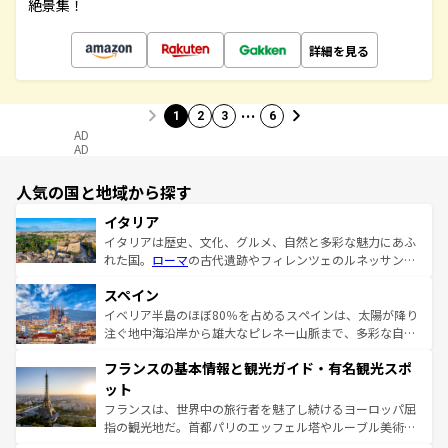
絶景集！
詳細を見る
…
1
2
3
6
AD
AD
人気の国と地域から探す
イタリア
イタリアは歴史、文化、グルメ、自然と多彩な魅力にあふ
れた国。
ローマ
の古代遺跡やフィレンツェのルネッサンス
美術、ヴェネツィアの運河など、歴史あるスポットはもち
スペイン
ろん、トスカーナの美しい田園風景やアマルフィ海岸の絶
景など、自然景観も見逃せない。観光の合間には、本場の
イベリア半島のほぼ80％を占めるスペインは、太陽が降り
ピザやパスタなど、絶品のイタリア料理を堪能することも
注ぐ地中海沿岸から雄大なピレネー山脈まで、多彩な自然
できる。朝目覚めてから夜眠るまで、すべての瞬間を楽し
と文化が詰まったヨーロッパ屈指の旅行先だ。多様な地域
フランスの基本情報と観光ガイド・有名観光スポ
ませてくれるイタリアで、忘れられない旅をしてみよう！
文化が根付くこの国では、情熱的なフラメンコ、熱気あふ
なお、新着のイタリア情報は
コンテンツ一覧
を参照してほ
れる闘牛、そして美味しいタパスが生活の一部となってい
ット
しい。
る。首都マドリードの洗練された雰囲気や、バルセロナの
フランスは、世界中の旅行者を魅了し続けるヨーロッパ屈
アートに溢れた街角から、地方では古代ローマ遺跡や中世
指の観光地だ。首都パリのエッフェル塔やルーブル美術館
の城塞都市、穏やかなビーチリゾートまで多彩な表情を見
といった象徴的なスポットから、田舎町の古風な美しさま