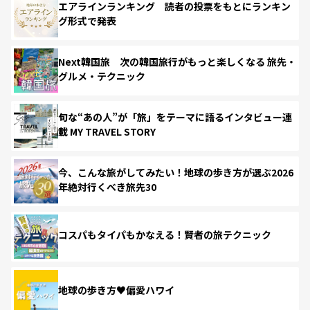
エアラインランキング 読者の投票をもとにランキン
グ形式で発表
Next韓国旅 次の韓国旅行がもっと楽しくなる 旅先・
グルメ・テクニック
旬な“あの人”が「旅」をテーマに語るインタビュー連
載 MY TRAVEL STORY
今、こんな旅がしてみたい！地球の歩き方が選ぶ2026
年絶対行くべき旅先30
コスパもタイパもかなえる！賢者の旅テクニック
地球の歩き方♥偏愛ハワイ