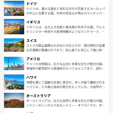
せる。地方によって風土や気候が異なるスペインはその個
ドイツ
で、幅広い魅力が詰まっている。華麗な宮殿、歴史的な大
性で訪れる人を魅了する。 なお、新着のスペイン情報は
コ
聖堂、美しいビーチ、そして豊かな自然が、訪れる者を心
ドイツは、豊かな歴史と多彩な文化が交差するヨーロッパ
ンテンツ一覧
を参照してほしい。
から魅了する。また、フランスは美食の国としても知ら
の中心に位置する国。中世の街並みが残るロマンチック街
れ、フランス料理はユネスコ無形文化遺産にも登録されて
道から、未来を先取りするようなモダンな都市まで多様な
イギリス
いる。シャンパンの発祥地であるランス、プロヴァンスの
顔を持つこの国は、どこを歩いても飽きることがない。ベ
香り高いラベンダー畑など、多彩な楽しみ方が可能だ。さ
ルリンの文化的活気、バイエルン州のアルプスの絶景、そ
イギリスは、古きよき伝統と最先端が共存する国。ウェス
らに、パリ以外の地域にも魅力が溢れており、どの街角に
してライン川沿いのワイン畑といった風景は必見。ビール
トミンスター寺院や大英博物館のようなランドマーク、歴
も豊かな歴史と文化が息づいている。パリ以外の個性あふ
とソーセージを味わいながら地元の人と過ごす楽しい時間
史ある大学都市、美しい丘陵地帯や牧歌的な風景など、エ
れる地方に足を運ぶとそれぞれで全く異なる文化を体験で
スイス
は、お酒好きな人にはぜひ体験してほしい。 なお、新着の
リアごとに異なる魅力がある。また、優雅なアフタヌーン
きるだろう。 なお、新着のフランス情報は
コンテンツ一覧
ドイツ情報は
コンテンツ一覧
を参照してほしい。
ティー、ビール好きにはたまらない英国パブ、サッカー観
スイスの国土面積は九州ほどの広さだが、運行時刻が正確
を参照してほしい。
戦など、本場だからこそできる体験も豊富。イギリスを旅
な交通網が整備されており、初心者でも安心して個人旅行
して楽しみつくそう。 なお、新着のイギリス情報は
コンテ
を楽しめる。日本同様に時刻表どおりの旅が可能だ。中世
アメリカ
ンツ一覧
を参照してほしい。
の建物がそのまま残る町や、スイスならではのユニークな
博物館もあり、アルプス観光だけでなく町歩きも満喫する
アメリカ合衆国は、広大な土地と多様な文化が魅力の国。
ことができる。国民の所得が高いため物価も高いが、旅行
東海岸の都市部から西海岸のカリフォルニアまで、訪れる
者向けの交通パス提供のサービスもあり、うまく活用すれ
場所ごとに異なる風景と体験が待っている。ニューヨーク
ハワイ
ば市内交通費無料で観光を楽しむこともできる。 なお、新
のような巨大都市は、観光、ショッピング、エンターテイ
着のスイス情報は
コンテンツ一覧
を参照してほしい。
ンメントが詰まった刺激的なスポットだ。一方、アメリカ
年間を通じて温暖な気候に恵まれ、多くの島で構成される
西部には大自然が広がり、グランドキャニオンやイエロー
ハワイは、どの島も独自の魅力をもっている。大自然の神
ストーン国立公園といった絶景が堪能できる。さらに、南
秘を感じたいなら、火山が生み出した壮大な景観を誇るハ
オーストラリア
部のニューオーリンズでは、音楽と美食が融合した独特の
ワイ島は見逃せない。また、定番の観光地といえばオアフ
文化が魅力。旅行者はアメリカの各地域で異なる魅力を楽
島だが、静かな自然を求めるならマウイ島やカウアイ島が
オーストラリアは、壮大な自然と多様な文化が魅力の国。
しみながら、その多様性と豊かな歴史を感じることができ
おすすめ。エメラルドグリーンに輝く海をはじめ、豊かな
シドニーのシンボルであるシドニー・オペラハウス、オー
るだろう。車でのロードトリップや列車の旅も、アメリカ
文化や歴史が息づいている。「アロハスピリット」と呼ば
ストラリア東海岸北部に広がる大サンゴ礁地帯グレートバ