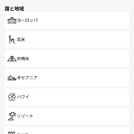
の多様性あふれるカラフルな町は、どこを歩いても新しい
国と地域
発見がある。さらに、治安のよさや充実した公共交通機関
も、旅行者にとっては魅力的なポイント。グルメも豊富
で、ホーカーズは地元の風情を楽しめる外せないスポット
ヨーロッパ
だ。訪れる人を飽きさせないシンガポールで、多様な魅力
を体感しよう。 なお、新着のシンガポール情報は
コンテン
ツ一覧
を参照してほしい。
北米
中南米
オセアニア
ハワイ
リゾート