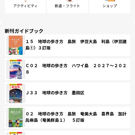
アクティビティ
鉄道・フライト
ショップ
新刊ガイドブック
１５ 地球の歩き方 島旅 伊豆大島 利島（伊豆諸
島①）３訂版
Ｃ０２ 地球の歩き方 ハワイ島 ２０２７～２０２
８
Ｊ３３ 地球の歩き方 墨田区
０２ 地球の歩き方 島旅 奄美大島 喜界島 加計
呂麻島（奄美群島１） ５訂版