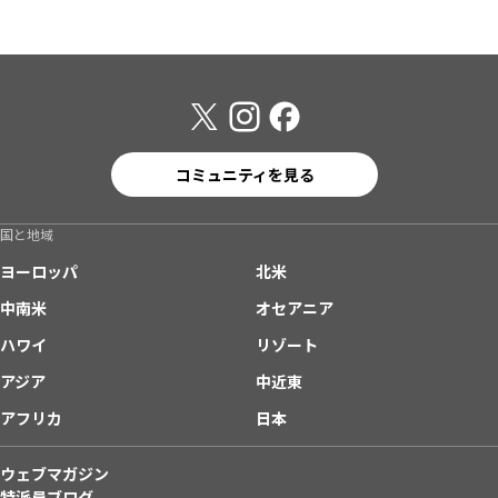
コミュニティを見る
国と地域
ヨーロッパ
北米
中南米
オセアニア
ハワイ
リゾート
アジア
中近東
アフリカ
日本
ウェブマガジン
特派員ブログ