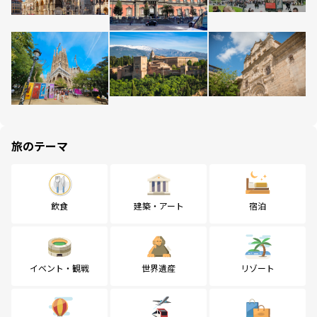
旅のテーマ
飲食
建築・アート
宿泊
イベント・観戦
世界遺産
リゾート