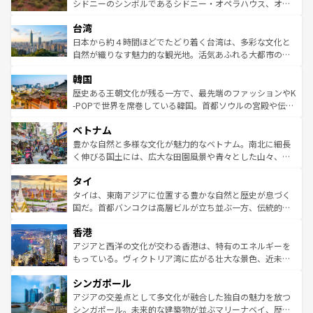
しみながら、その多様性と豊かな歴史を感じることができ
おすすめ。エメラルドグリーンに輝く海をはじめ、豊かな
シドニーのシンボルであるシドニー・オペラハウス、オー
るだろう。車でのロードトリップや列車の旅も、アメリカ
文化や歴史が息づいている。「アロハスピリット」と呼ば
ストラリア東海岸北部に広がる大サンゴ礁地帯グレートバ
ならではの贅沢な旅のスタイルだ。 なお、新着のアメリカ
台湾
れるおもてなしの心で訪れる人々を迎えてくれるハワイの
リアリーフや大陸中央部にそびえるウルル（エアーズロッ
情報は
コンテンツ一覧
を参照してほしい。
人々、おいしいローカルフードやハワイアンミュージッ
ク）、タスマニアの美しい原生林やケアンズの熱帯雨林な
日本から約４時間ほどでたどり着く台湾は、多彩な文化と
ク、伝統的なフラダンスなど、すべてがハワイの魅力を彩
ど、見どころがたくさん。また、カフェやワイン、オージ
自然が織りなす魅力的な観光地。活気あふれる大都市の台
っている。訪れるたびに新しい発見と感動が待っているハ
ービーフなどの食文化も豊かで、美味しいものであふれて
北やノスタルジックな町並みが人気な九份（ジォウフェ
ワイを、存分に味わってほしい。 なお、新着のハワイ情報
韓国
いる。アクティビティも充実しており、サーフィンやダイ
ン）、静ひつな山岳地帯である台湾東部など、都市の喧騒
は
コンテンツ一覧
を参照してほしい。
ビング、ハイキングなど、アウトドア好きにはたまらな
と山間の静けさが共存しており、訪れる人に新しい発見と
歴史ある王朝文化が残る一方で、最先端のファッションやK
い。オーストラリアの多彩な魅力を存分に味わいつくそ
驚きをもたらしてくれる。また、奥深い台湾の食文化も魅
-POPで世界を席巻している韓国。首都ソウルの宮殿や伝統
う。 なお、新着のオーストラリア情報は
コンテンツ一覧
を
力で、夜市などの屋台グルメから高級料理、ヘルシーで美
家屋が並ぶエリアでは韓国の歴史と文化に浸ることがで
参照してほしい。
ベトナム
容にもいいと評判のスイーツなど、バラエティ豊かな料理
き、地方に足を延ばせば四季折々の自然美を楽しむことが
が味わえる。 なお、新着の台湾情報は
コンテンツ一覧
を参
できる。そして、キムチや焼肉、絶品のストリートフード
豊かな自然と多様な文化が魅力的なベトナム。南北に細長
照してほしい。
まで、さまざまな韓国料理が待っている。夜には、韓国な
く伸びる国土には、広大な田園風景や青々とした山々、世
らではのナイトライフも堪能できる。あたたかいホスピタ
界遺産に登録された壮大な自然景観が点在し、都市部では
タイ
リティに包まれながら、韓国の多彩な魅力を心ゆくまで味
急速な発展と共に伝統が息づく。ハノイの古い町並みやホ
わってみてほしい。 なお、新着の韓国情報は
コンテンツ一
ーチミン市のフランス統治時代の建物も、独特の雰囲気を
タイは、東南アジアに位置する豊かな自然と歴史が息づく
覧
を参照してほしい。
醸し出している。また、バラエティの豊かさとおいしさで
国だ。首都バンコクは高層ビルが立ち並ぶ一方、伝統的な
世界中の食通を魅了してやまないベトナム料理も魅力のひ
寺院や市場がいたるところに点在し、古きよき文化と現代
香港
とつ。フォーやバインミー、ベトナムコーヒーなどは、ぜ
の活気が交差している。北部ではチェンマイなどの山岳地
ひ現地で味わいたい。どの地域を訪れてもあたたかい人々
帯で自然と触れ合い、南部ではプーケットやクラビの美し
アジアと西洋の文化が交わる香港は、特有のエネルギーを
が旅行者を迎えてくれるので、きっと忘れられない旅にな
いビーチでリゾート気分を楽しむことができる。タイ料理
もっている。ヴィクトリア湾に広がる壮大な景色、近未来
るはずだ。 なお、新着のベトナム情報は
コンテンツ一覧
を
は世界的に有名で、屋台から高級レストランまで味覚を刺
的なアートスポット、そして歴史と現代が融合した町並
参照してほしい。
シンガポール
激する。気候は一年中温暖で、どの季節にも異なる楽しみ
み、どこを訪れても感動するはず。観光スポットが密集し
が待っている。親しみやすいタイの人々、仏教を中心とし
ており、効率よく見どころを回れるのも魅力。息をのむよ
アジアの交差点として多文化が融合した独自の魅力を放つ
た文化、そして多様な観光資源が、訪れる旅人を魅了し続
うな絶景から文化的な体験まで、香港を存分に楽しみ尽く
シンガポール。未来的な建築物が並ぶマリーナベイ、歴史