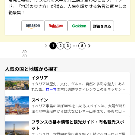
ド。「地球の歩き方」が贈る、人生を輝かせる名言と癒やしの
絶景集！
詳細を見る
…
1
2
3
8
AD
AD
人気の国と地域から探す
イタリア
イタリアは歴史、文化、グルメ、自然と多彩な魅力にあふ
れた国。
ローマ
の古代遺跡やフィレンツェのルネッサンス
美術、ヴェネツィアの運河など、歴史あるスポットはもち
スペイン
ろん、トスカーナの美しい田園風景やアマルフィ海岸の絶
景など、自然景観も見逃せない。観光の合間には、本場の
イベリア半島のほぼ80％を占めるスペインは、太陽が降り
ピザやパスタなど、絶品のイタリア料理を堪能することも
注ぐ地中海沿岸から雄大なピレネー山脈まで、多彩な自然
できる。朝目覚めてから夜眠るまで、すべての瞬間を楽し
と文化が詰まったヨーロッパ屈指の旅行先だ。多様な地域
フランスの基本情報と観光ガイド・有名観光スポ
ませてくれるイタリアで、忘れられない旅をしてみよう！
文化が根付くこの国では、情熱的なフラメンコ、熱気あふ
なお、新着のイタリア情報は
コンテンツ一覧
を参照してほ
れる闘牛、そして美味しいタパスが生活の一部となってい
ット
しい。
る。首都マドリードの洗練された雰囲気や、バルセロナの
フランスは、世界中の旅行者を魅了し続けるヨーロッパ屈