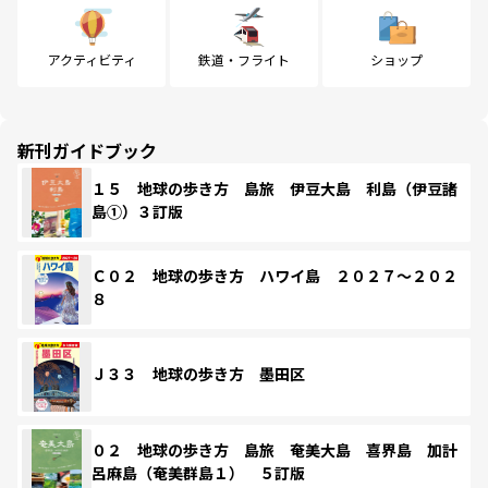
アクティビティ
鉄道・フライト
ショップ
新刊ガイドブック
１５ 地球の歩き方 島旅 伊豆大島 利島（伊豆諸
島①）３訂版
Ｃ０２ 地球の歩き方 ハワイ島 ２０２７～２０２
８
Ｊ３３ 地球の歩き方 墨田区
０２ 地球の歩き方 島旅 奄美大島 喜界島 加計
呂麻島（奄美群島１） ５訂版