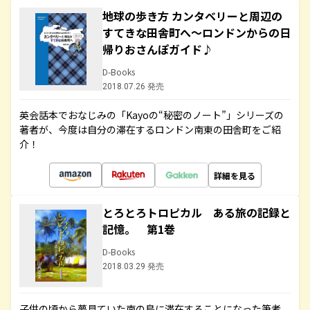
地球の歩き方 カンタベリーと周辺の
すてきな田舎町へ～ロンドンからの日
帰りおさんぽガイド♪
D-Books
2018.07.26 発売
英会話本でおなじみの「Kayoの“秘密のノート”」シリーズの
著者が、今度は自分の滞在するロンドン南東の田舎町をご紹
介！
詳細を見る
とろとろトロピカル ある旅の記録と
記憶。 第1巻
D-Books
2018.03.29 発売
子供の頃から夢見ていた南の島に滞在することになった筆者