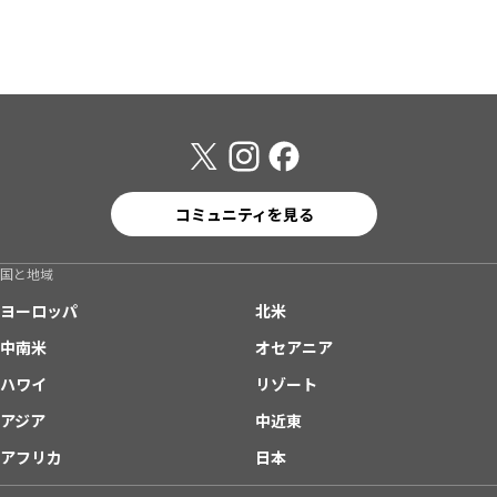
コミュニティを見る
国と地域
ヨーロッパ
北米
中南米
オセアニア
ハワイ
リゾート
アジア
中近東
アフリカ
日本