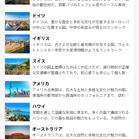
アートに溢れた街角から、地方では古代ローマ遺跡や中世
指の観光地だ。首都パリのエッフェル塔やルーブル美術館
の城塞都市、穏やかなビーチリゾートまで多彩な表情を見
といった象徴的なスポットから、田舎町の古風な美しさま
せる。地方によって風土や気候が異なるスペインはその個
ドイツ
で、幅広い魅力が詰まっている。華麗な宮殿、歴史的な大
性で訪れる人を魅了する。 なお、新着のスペイン情報は
コ
聖堂、美しいビーチ、そして豊かな自然が、訪れる者を心
ドイツは、豊かな歴史と多彩な文化が交差するヨーロッパ
ンテンツ一覧
を参照してほしい。
から魅了する。また、フランスは美食の国としても知ら
の中心に位置する国。中世の街並みが残るロマンチック街
れ、フランス料理はユネスコ無形文化遺産にも登録されて
道から、未来を先取りするようなモダンな都市まで多様な
イギリス
いる。シャンパンの発祥地であるランス、プロヴァンスの
顔を持つこの国は、どこを歩いても飽きることがない。ベ
香り高いラベンダー畑など、多彩な楽しみ方が可能だ。さ
ルリンの文化的活気、バイエルン州のアルプスの絶景、そ
イギリスは、古きよき伝統と最先端が共存する国。ウェス
らに、パリ以外の地域にも魅力が溢れており、どの街角に
してライン川沿いのワイン畑といった風景は必見。ビール
トミンスター寺院や大英博物館のようなランドマーク、歴
も豊かな歴史と文化が息づいている。パリ以外の個性あふ
とソーセージを味わいながら地元の人と過ごす楽しい時間
史ある大学都市、美しい丘陵地帯や牧歌的な風景など、エ
れる地方に足を運ぶとそれぞれで全く異なる文化を体験で
スイス
は、お酒好きな人にはぜひ体験してほしい。 なお、新着の
リアごとに異なる魅力がある。また、優雅なアフタヌーン
きるだろう。 なお、新着のフランス情報は
コンテンツ一覧
ドイツ情報は
コンテンツ一覧
を参照してほしい。
ティー、ビール好きにはたまらない英国パブ、サッカー観
スイスの国土面積は九州ほどの広さだが、運行時刻が正確
を参照してほしい。
戦など、本場だからこそできる体験も豊富。イギリスを旅
な交通網が整備されており、初心者でも安心して個人旅行
して楽しみつくそう。 なお、新着のイギリス情報は
コンテ
を楽しめる。日本同様に時刻表どおりの旅が可能だ。中世
アメリカ
ンツ一覧
を参照してほしい。
の建物がそのまま残る町や、スイスならではのユニークな
博物館もあり、アルプス観光だけでなく町歩きも満喫する
アメリカ合衆国は、広大な土地と多様な文化が魅力の国。
ことができる。国民の所得が高いため物価も高いが、旅行
東海岸の都市部から西海岸のカリフォルニアまで、訪れる
者向けの交通パス提供のサービスもあり、うまく活用すれ
場所ごとに異なる風景と体験が待っている。ニューヨーク
ハワイ
ば市内交通費無料で観光を楽しむこともできる。 なお、新
のような巨大都市は、観光、ショッピング、エンターテイ
着のスイス情報は
コンテンツ一覧
を参照してほしい。
ンメントが詰まった刺激的なスポットだ。一方、アメリカ
年間を通じて温暖な気候に恵まれ、多くの島で構成される
西部には大自然が広がり、グランドキャニオンやイエロー
ハワイは、どの島も独自の魅力をもっている。大自然の神
ストーン国立公園といった絶景が堪能できる。さらに、南
秘を感じたいなら、火山が生み出した壮大な景観を誇るハ
オーストラリア
部のニューオーリンズでは、音楽と美食が融合した独特の
ワイ島は見逃せない。また、定番の観光地といえばオアフ
文化が魅力。旅行者はアメリカの各地域で異なる魅力を楽
島だが、静かな自然を求めるならマウイ島やカウアイ島が
オーストラリアは、壮大な自然と多様な文化が魅力の国。