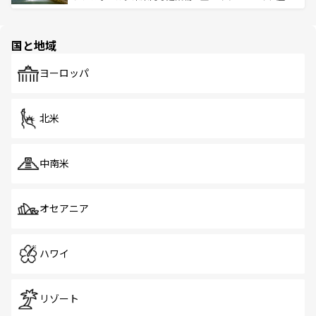
ける。 なお、新着のタイ情報は
コンテンツ一覧
を参照して
そう。 なお、新着の香港情報は
コンテンツ一覧
を参照して
と伝統を感じられるエスニックタウン、多数の緑豊かな公
ほしい。
ほしい。
園や自然保護区など、自然が調和した近代的な景観と文化
の多様性あふれるカラフルな町は、どこを歩いても新しい
国と地域
発見がある。さらに、治安のよさや充実した公共交通機関
も、旅行者にとっては魅力的なポイント。グルメも豊富
で、ホーカーズは地元の風情を楽しめる外せないスポット
ヨーロッパ
だ。訪れる人を飽きさせないシンガポールで、多様な魅力
を体感しよう。 なお、新着のシンガポール情報は
コンテン
ツ一覧
を参照してほしい。
北米
中南米
オセアニア
ハワイ
リゾート