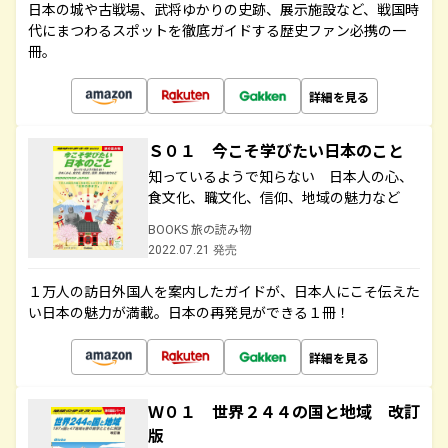
日本の城や古戦場、武将ゆかりの史跡、展示施設など、戦国時
代にまつわるスポットを徹底ガイドする歴史ファン必携の一
冊。
詳細を見る
Ｓ０１ 今こそ学びたい日本のこと
知っているようで知らない 日本人の心、
食文化、職文化、信仰、地域の魅力など
BOOKS 旅の読み物
2022.07.21 発売
１万人の訪日外国人を案内したガイドが、日本人にこそ伝えた
い日本の魅力が満載。日本の再発見ができる１冊！
詳細を見る
Ｗ０１ 世界２４４の国と地域 改訂
版