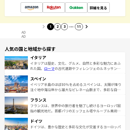
詳細を見る
…
1
2
3
11
AD
AD
人気の国と地域から探す
イタリア
イタリアは歴史、文化、グルメ、自然と多彩な魅力にあふ
れた国。
ローマ
の古代遺跡やフィレンツェのルネッサンス
美術、ヴェネツィアの運河など、歴史あるスポットはもち
スペイン
ろん、トスカーナの美しい田園風景やアマルフィ海岸の絶
景など、自然景観も見逃せない。観光の合間には、本場の
イベリア半島のほぼ80％を占めるスペインは、太陽が降り
ピザやパスタなど、絶品のイタリア料理を堪能することも
注ぐ地中海沿岸から雄大なピレネー山脈まで、多彩な自然
できる。朝目覚めてから夜眠るまで、すべての瞬間を楽し
と文化が詰まったヨーロッパ屈指の旅行先だ。多様な地域
フランス
ませてくれるイタリアで、忘れられない旅をしてみよう！
文化が根付くこの国では、情熱的なフラメンコ、熱気あふ
なお、新着のイタリア情報は
コンテンツ一覧
を参照してほ
れる闘牛、そして美味しいタパスが生活の一部となってい
フランスは、世界中の旅行者を魅了し続けるヨーロッパ屈
しい。
る。首都マドリードの洗練された雰囲気や、バルセロナの
指の観光地だ。首都パリのエッフェル塔やルーブル美術館
アートに溢れた街角から、地方では古代ローマ遺跡や中世
といった象徴的なスポットから、田舎町の古風な美しさま
ドイツ
の城塞都市、穏やかなビーチリゾートまで多彩な表情を見
で、幅広い魅力が詰まっている。華麗な宮殿、歴史的な大
せる。地方によって風土や気候が異なるスペインはその個
聖堂、美しいビーチ、そして豊かな自然が、訪れる者を心
ドイツは、豊かな歴史と多彩な文化が交差するヨーロッパ