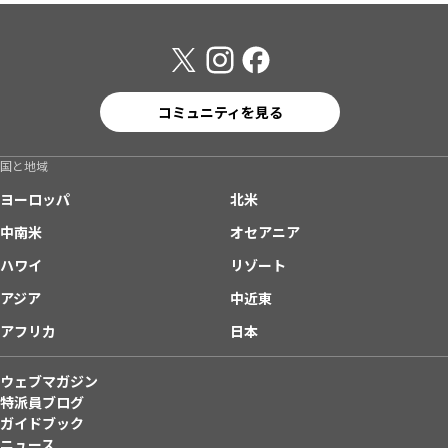
コミュニティを見る
国と地域
ヨーロッパ
北米
中南米
オセアニア
ハワイ
リゾート
アジア
中近東
アフリカ
日本
ウェブマガジン
特派員ブログ
ガイドブック
ニュース