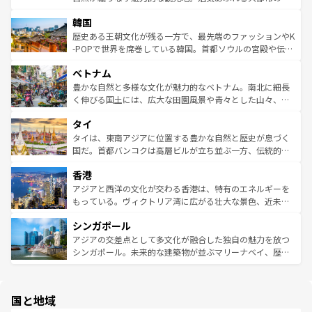
っている。訪れるたびに新しい発見と感動が待っているハ
ービーフなどの食文化も豊かで、美味しいものであふれて
北やノスタルジックな町並みが人気な九份（ジォウフェ
ワイを、存分に味わってほしい。 なお、新着のハワイ情報
韓国
いる。アクティビティも充実しており、サーフィンやダイ
ン）、静ひつな山岳地帯である台湾東部など、都市の喧騒
は
コンテンツ一覧
を参照してほしい。
ビング、ハイキングなど、アウトドア好きにはたまらな
と山間の静けさが共存しており、訪れる人に新しい発見と
歴史ある王朝文化が残る一方で、最先端のファッションやK
い。オーストラリアの多彩な魅力を存分に味わいつくそ
驚きをもたらしてくれる。また、奥深い台湾の食文化も魅
-POPで世界を席巻している韓国。首都ソウルの宮殿や伝統
う。 なお、新着のオーストラリア情報は
コンテンツ一覧
を
力で、夜市などの屋台グルメから高級料理、ヘルシーで美
家屋が並ぶエリアでは韓国の歴史と文化に浸ることがで
参照してほしい。
ベトナム
容にもいいと評判のスイーツなど、バラエティ豊かな料理
き、地方に足を延ばせば四季折々の自然美を楽しむことが
が味わえる。 なお、新着の台湾情報は
コンテンツ一覧
を参
できる。そして、キムチや焼肉、絶品のストリートフード
豊かな自然と多様な文化が魅力的なベトナム。南北に細長
照してほしい。
まで、さまざまな韓国料理が待っている。夜には、韓国な
く伸びる国土には、広大な田園風景や青々とした山々、世
らではのナイトライフも堪能できる。あたたかいホスピタ
界遺産に登録された壮大な自然景観が点在し、都市部では
タイ
リティに包まれながら、韓国の多彩な魅力を心ゆくまで味
急速な発展と共に伝統が息づく。ハノイの古い町並みやホ
わってみてほしい。 なお、新着の韓国情報は
コンテンツ一
ーチミン市のフランス統治時代の建物も、独特の雰囲気を
タイは、東南アジアに位置する豊かな自然と歴史が息づく
覧
を参照してほしい。
醸し出している。また、バラエティの豊かさとおいしさで
国だ。首都バンコクは高層ビルが立ち並ぶ一方、伝統的な
世界中の食通を魅了してやまないベトナム料理も魅力のひ
寺院や市場がいたるところに点在し、古きよき文化と現代
香港
とつ。フォーやバインミー、ベトナムコーヒーなどは、ぜ
の活気が交差している。北部ではチェンマイなどの山岳地
ひ現地で味わいたい。どの地域を訪れてもあたたかい人々
帯で自然と触れ合い、南部ではプーケットやクラビの美し
アジアと西洋の文化が交わる香港は、特有のエネルギーを
が旅行者を迎えてくれるので、きっと忘れられない旅にな
いビーチでリゾート気分を楽しむことができる。タイ料理
もっている。ヴィクトリア湾に広がる壮大な景色、近未来
るはずだ。 なお、新着のベトナム情報は
コンテンツ一覧
を
は世界的に有名で、屋台から高級レストランまで味覚を刺
的なアートスポット、そして歴史と現代が融合した町並
参照してほしい。
シンガポール
激する。気候は一年中温暖で、どの季節にも異なる楽しみ
み、どこを訪れても感動するはず。観光スポットが密集し
が待っている。親しみやすいタイの人々、仏教を中心とし
ており、効率よく見どころを回れるのも魅力。息をのむよ
アジアの交差点として多文化が融合した独自の魅力を放つ
た文化、そして多様な観光資源が、訪れる旅人を魅了し続
うな絶景から文化的な体験まで、香港を存分に楽しみ尽く
シンガポール。未来的な建築物が並ぶマリーナベイ、歴史
ける。 なお、新着のタイ情報は
コンテンツ一覧
を参照して
そう。 なお、新着の香港情報は
コンテンツ一覧
を参照して
と伝統を感じられるエスニックタウン、多数の緑豊かな公
ほしい。
ほしい。
園や自然保護区など、自然が調和した近代的な景観と文化
の多様性あふれるカラフルな町は、どこを歩いても新しい
国と地域
発見がある。さらに、治安のよさや充実した公共交通機関