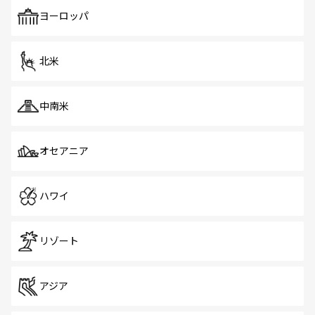
も、旅行者にとっては魅力的なポイント。グルメも豊富
で、ホーカーズは地元の風情を楽しめる外せないスポット
ヨーロッパ
だ。訪れる人を飽きさせないシンガポールで、多様な魅力
を体感しよう。 なお、新着のシンガポール情報は
コンテン
ツ一覧
を参照してほしい。
北米
中南米
オセアニア
ハワイ
リゾート
アジア