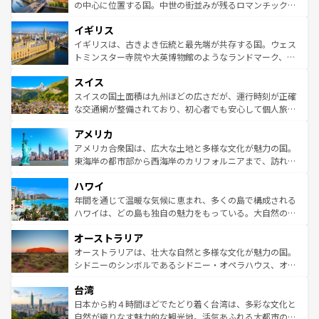
性で訪れる人を魅了する。 なお、新着のスペイン情報は
コ
から魅了する。また、フランスは美食の国としても知ら
の中心に位置する国。中世の街並みが残るロマンチック街
ンテンツ一覧
を参照してほしい。
れ、フランス料理はユネスコ無形文化遺産にも登録されて
道から、未来を先取りするようなモダンな都市まで多様な
イギリス
いる。シャンパンの発祥地であるランス、プロヴァンスの
顔を持つこの国は、どこを歩いても飽きることがない。ベ
香り高いラベンダー畑など、多彩な楽しみ方が可能だ。さ
ルリンの文化的活気、バイエルン州のアルプスの絶景、そ
イギリスは、古きよき伝統と最先端が共存する国。ウェス
らに、パリ以外の地域にも魅力が溢れており、どの街角に
してライン川沿いのワイン畑といった風景は必見。ビール
トミンスター寺院や大英博物館のようなランドマーク、歴
も豊かな歴史と文化が息づいている。パリ以外の個性あふ
とソーセージを味わいながら地元の人と過ごす楽しい時間
史ある大学都市、美しい丘陵地帯や牧歌的な風景など、エ
れる地方に足を運ぶとそれぞれで全く異なる文化を体験で
スイス
は、お酒好きな人にはぜひ体験してほしい。 なお、新着の
リアごとに異なる魅力がある。また、優雅なアフタヌーン
きるだろう。 なお、新着のフランス情報は
コンテンツ一覧
ドイツ情報は
コンテンツ一覧
を参照してほしい。
ティー、ビール好きにはたまらない英国パブ、サッカー観
スイスの国土面積は九州ほどの広さだが、運行時刻が正確
を参照してほしい。
戦など、本場だからこそできる体験も豊富。イギリスを旅
な交通網が整備されており、初心者でも安心して個人旅行
して楽しみつくそう。 なお、新着のイギリス情報は
コンテ
を楽しめる。日本同様に時刻表どおりの旅が可能だ。中世
アメリカ
ンツ一覧
を参照してほしい。
の建物がそのまま残る町や、スイスならではのユニークな
博物館もあり、アルプス観光だけでなく町歩きも満喫する
アメリカ合衆国は、広大な土地と多様な文化が魅力の国。
ことができる。国民の所得が高いため物価も高いが、旅行
東海岸の都市部から西海岸のカリフォルニアまで、訪れる
者向けの交通パス提供のサービスもあり、うまく活用すれ
場所ごとに異なる風景と体験が待っている。ニューヨーク
ハワイ
ば市内交通費無料で観光を楽しむこともできる。 なお、新
のような巨大都市は、観光、ショッピング、エンターテイ
着のスイス情報は
コンテンツ一覧
を参照してほしい。
ンメントが詰まった刺激的なスポットだ。一方、アメリカ
年間を通じて温暖な気候に恵まれ、多くの島で構成される
西部には大自然が広がり、グランドキャニオンやイエロー
ハワイは、どの島も独自の魅力をもっている。大自然の神
ストーン国立公園といった絶景が堪能できる。さらに、南
秘を感じたいなら、火山が生み出した壮大な景観を誇るハ
オーストラリア
部のニューオーリンズでは、音楽と美食が融合した独特の
ワイ島は見逃せない。また、定番の観光地といえばオアフ
文化が魅力。旅行者はアメリカの各地域で異なる魅力を楽
島だが、静かな自然を求めるならマウイ島やカウアイ島が
オーストラリアは、壮大な自然と多様な文化が魅力の国。
しみながら、その多様性と豊かな歴史を感じることができ
おすすめ。エメラルドグリーンに輝く海をはじめ、豊かな
シドニーのシンボルであるシドニー・オペラハウス、オー
るだろう。車でのロードトリップや列車の旅も、アメリカ
文化や歴史が息づいている。「アロハスピリット」と呼ば
ストラリア東海岸北部に広がる大サンゴ礁地帯グレートバ
ならではの贅沢な旅のスタイルだ。 なお、新着のアメリカ
台湾
れるおもてなしの心で訪れる人々を迎えてくれるハワイの
リアリーフや大陸中央部にそびえるウルル（エアーズロッ
情報は
コンテンツ一覧
を参照してほしい。
人々、おいしいローカルフードやハワイアンミュージッ
ク）、タスマニアの美しい原生林やケアンズの熱帯雨林な
日本から約４時間ほどでたどり着く台湾は、多彩な文化と
ク、伝統的なフラダンスなど、すべてがハワイの魅力を彩
ど、見どころがたくさん。また、カフェやワイン、オージ
自然が織りなす魅力的な観光地。活気あふれる大都市の台